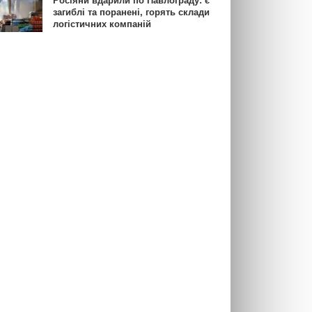
Росіяни вдарили по Павлограду: є
загиблі та поранені, горять склади
логістичних компаній