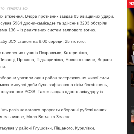
УК
ТО - ГЕНШТАБ ЗСУ
 зіткнення. Вчора противник завдав 83 авіаційних удари,
осував 5964 дрони-камікадзе та здійснив 3293 обстріли
рема 136 – із реактивних систем залпового вогню.
абу ЗСУ станом на 8:00 середи, 25 лютого.
 населених пунктів Покровське, Катеринівка,
 Писанці, Просяна, Підгаврилівка, Новосолошине, Верхня
чне.
л оборони уразили один район зосередження живої сили.
ках минулої доби було зафіксовано вісім боєзіткнень,
застосуванням РСЗВ. Також завдав одного авіаудару із
ять разів намагався прорвати оборонні рубежі наших
Синельникове, Мала Вовча та Зелене.
такував у районі Глушківки, Піщаного, Курилівки,