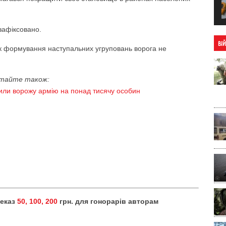
зафіксовано.
ВІ
к формування наступальних угруповань ворога не
тайте також:
ли ворожу армію на понад тисячу особин
реказ
50, 100, 200
грн. для гонорарів авторам