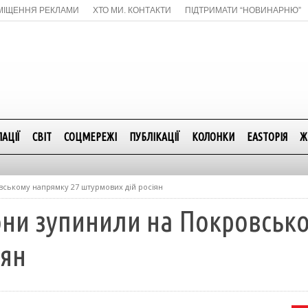
МІЩЕННЯ РЕКЛАМИ
ХТО МИ. КОНТАКТИ
ПІДТРИМАТИ “НОВИНАРНЮ”
АЦІЇ
СВІТ
СОЦМЕРЕЖІ
ПУБЛІКАЦІЇ
КОЛОНКИ
EASTОРІЯ
Ж
вському напрямку 27 штурмових дій росіян
они зупинили на Покровськ
іян