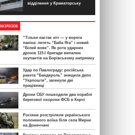
відділення у Краматорську
ЙНА З РОСІЄЮ
“Тільки настає ніч — у ворога
паніка: летять “Баба Яга” і новий
“Білий вовк”. Як рота ударних
дронів 115-ї бригади випалює
окупантів на Борівському напрямку
Удар по Павлограду: російська
ракета “Бандероль” знищила депо
“Укрпошти”, загинули дві
працівниці
Дрони СБУ пошкодили два кораблі
берегової охорони ФСБ в Керчі
Росіяни розстріляли українського
полоненого воїна біля села Мирне
на Донеччині