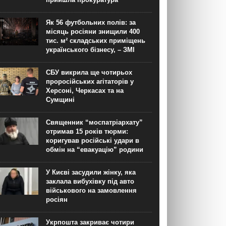
Як 56 футбольних полів: за
місяць росіяни знищили 400
тис. м² складських приміщень
українського бізнесу, – ЗМІ
СБУ викрила ще чотирьох
проросійських агітаторів у
Херсоні, Черкасах та на
Сумщині
Священник “моспатріархату”
отримав 15 років тюрми:
коригував російські удари в
обмін на “евакуацію” родини
У Києві засудили жінку, яка
заклала вибухівку під авто
військового на замовлення
росіян
Укрпошта закриває чотири