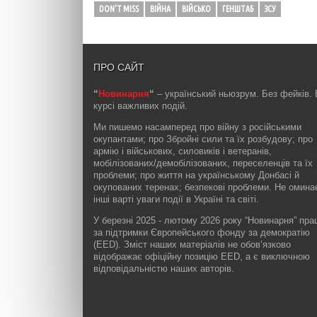
DON'T MISS
ВІЙНА
ВІЙСЬКО
ГЕНШТАБ
ЗСУ
ПРО САЙТ
“
Новинарня
“
– український ньюзрум. Без фейків. 
курсі важливих подій.
Ми пишемо насамперед про війну з російськими
окупантами; про Збройні сили та їх розбудову; про
армію і військових, силовиків і ветеранів,
мобілізованих/демобілізованих, переселенців та їх
проблеми; про життя на українському Донбасі й
окупованих теренах; безпекові проблеми. Не омин
інші варті уваги події в Україні та світі.
У березні 2025 - лютому 2026 року “Новинарня” пр
за підтримки Європейського фонду за демократію
(EED). Зміст наших матеріалів не обов’язково
відображає офіційну позицію EED, а є виключною
відповідальністю наших авторів.