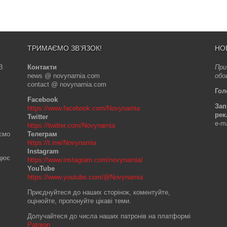
ТРИМАЄМО ЗВ’ЯЗОК!
НО
В
Контакти
При
news @ novynarnia.com
обо
contact @ novynarnia.com
Гол
Facebook
Зап
https://www.facebook.com/Novynarnia
рек
Twitter
e-m
https://twitter.com/Novynarnia
аємо
Телеграм
https://t.me/Novynarnia
Instagram
ацює
https://www.instagram.com/novynarnia/
YouTube
https://www.youtube.com/@Novynarnia
Приєднуйтеся до наших сторінок, коментуйте,
оцінюйте, пропонуйте цікаві теми.
Долучайтеся до числа наших патронів на платформі
Patreon