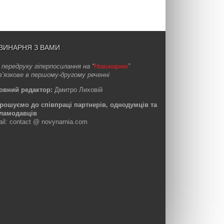
ВИНАРНЯ З ВАМИ
 передруку гіперпосилання на “
Новинарню
”
в’язкове в першому-другому реченні
овний редактор:
Дмитро Лиховій
рошуємо до співпраці партнерів, однодумців та
ламодавців
ail: contact @ novynarnia.com