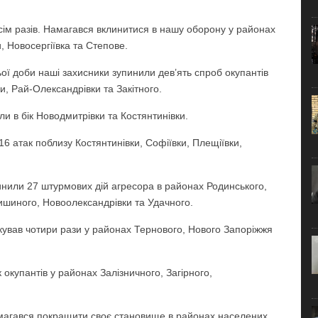
ім разів. Намагався вклинитися в нашу оборону у районах
, Новосергіївка та Степове.
ї доби наші захисники зупинили дев’ять спроб окупантів
, Рай-Олександрівки та Закітного.
 в бік Новодмитрівки та Костянтинівки.
6 атак поблизу Костянтинівки, Софіївки, Плещіївки,
нили 27 штурмових дій агресора в районах Родинського,
ришиного, Новоолександрівки та Удачного.
ував чотири рази у районах Тернового, Нового Запоріжжя
окупантів у районах Залізничного, Загірного,
амагався покращити своє становище в районах населених