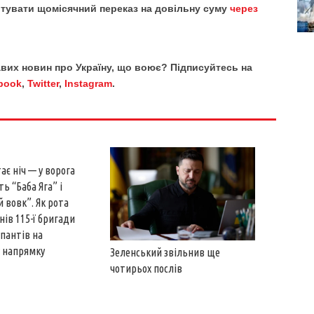
тувати щомісячний переказ на довільну суму
через
кавих новин про Україну, що воює? Підписуйтесь на
book
,
Twitter
,
Instagram
.
ає ніч — у ворога
ть “Баба Яга” і
 вовк”. Як рота
нів 115-ї бригади
пантів на
 напрямку
Зеленський звільнив ще
чотирьох послів