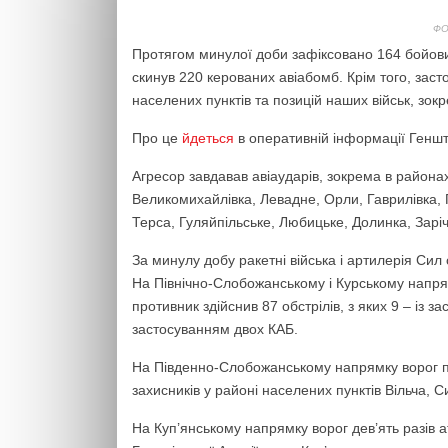
ФО
Протягом минулої доби зафіксовано 164 бойових
скинув 220 керованих авіабомб. Крім того, заст
населених пунктів та позицій наших військ, зок
Про це
йдеться
в оперативній інформації Геншт
Агресор завдавав авіаударів, зокрема в районах
Великомихайлівка, Левадне, Орли, Гаврилівка,
Терса, Гуляйпільське, Любицьке, Долинка, Зарі
За минулу добу ракетні війська і артилерія Си
На Північно-Слобожанському і Курському напрям
противник здійснив 87 обстрілів, з яких 9 – із 
застосуванням двох КАБ.
На Південно-Слобожанському напрямку ворог п’
захисників у районі населених пунктів Вільча, 
На Куп’янському напрямку ворог дев’ять разів а