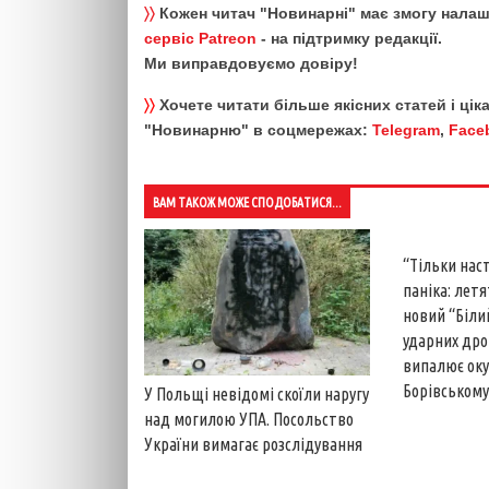
〉〉
Кожен читач "Новинарні" має змогу налаш
сервіс Patreon
- на підтримку редакції.
Ми виправдовуємо довіру!
〉〉
Хочете читати більше якісних статей і ці
"Новинарню" в соцмережах:
Telegram
,
Face
ВАМ ТАКОЖ МОЖЕ СПОДОБАТИСЯ...
“Тільки наст
паніка: летя
новий “Білий
ударних дро
випалює оку
Борівському
У Польщі невідомі скоїли наругу
над могилою УПА. Посольство
України вимагає розслідування