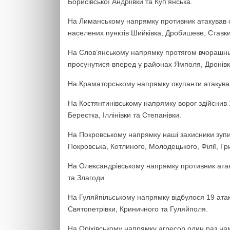
Борисівської Андріївки та Куп’янська.
На Лиманському напрямку противник атакував с
населених пунктів Шийківка, Дробишеве, Ставки
На Слов’янському напрямку протягом вчорашньо
просунутися вперед у районах Ямполя, Дронівки
На Краматорському напрямку окупанти атакували
На Костянтинівському напрямку ворог здійснив 1
Берестка, Іллінівки та Степанівки.
На Покровському напрямку наші захисники зупи
Покровська, Котлиного, Молодецького, Філії, Г
На Олександрівському напрямку противник атак
та Злагоди.
На Гуляйпільському напрямку відбулося 19 атак 
Святопетрівки, Криничного та Гуляйполя.
На Оріхівському напрямку агресор один раз н