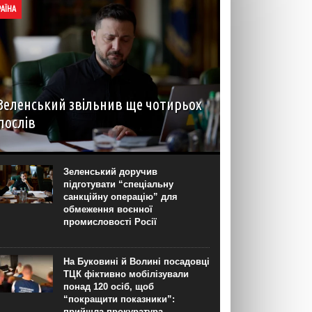
РАЇНА
Зеленський звільнив ще чотирьох
послів
Президент Володимир Зеленський у четвер, 6
серпня, чотирма указами звільнив із посади
послів у Хорватії, Албанії, Чорногорії та
Зеленський доручив
Пакистані. Відповідні документи оприлюднені на
підготувати “спеціальну
сайті глави держави. Так, указом №709/2026...
санкційну операцію” для
обмеження воєнної
промисловості Росії
На Буковині й Волині посадовці
ТЦК фіктивно мобілізували
понад 120 осіб, щоб
“покращити показники”:
прийшла прокуратура