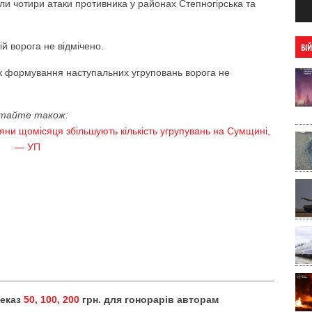
ли чотири атаки противника у районах Степногірська та
й ворога не відмічено.
ВІ
к формування наступальних угруповань ворога не
тайте також:
яни щомісяця збільшують кількість угрупувань на Сумщині,
— УП
реказ
50, 100, 200
грн. для гонорарів авторам