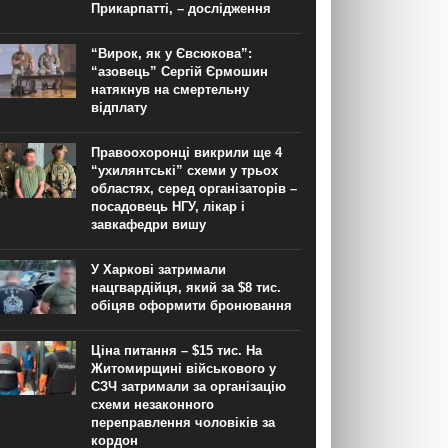
Прикарпатті, – дослідження
“Вирок, як у Євсюкова”:
“азовець” Сергій Єрмошин
натякнув на смертельну
відплату
Правоохоронці викрили ще 4
“ухилянтські” схеми у трьох
областях, серед організаторів –
посадовець НГУ, лікар і
завкафедри вишу
У Харкові затримали
нацгвардійця, який за $8 тис.
обіцяв оформити бронювання
Ціна питання – $15 тис. На
Житомирщині військового у
СЗЧ затримали за організацію
схеми незаконного
переправлення чоловіків за
кордон