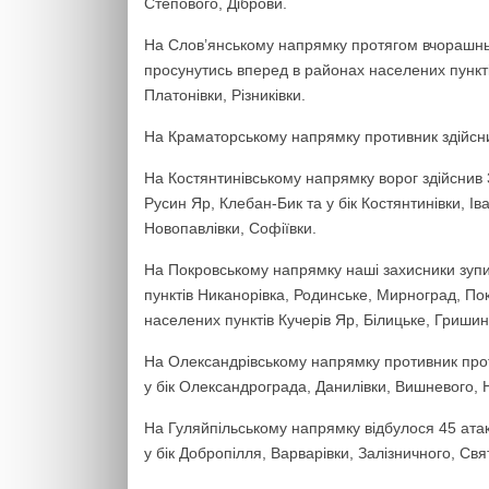
Степового, Діброви.
На Слов’янському напрямку протягом вчорашньо
просунутись вперед в районах населених пунктів
Платонівки, Різниківки.
На Краматорському напрямку противник здійснив
На Костянтинівському напрямку ворог здійснив 
Русин Яр, Клебан-Бик та у бік Костянтинівки, Ів
Новопавлівки, Софіївки.
На Покровському напрямку наші захисники зуп
пунктів Никанорівка, Родинське, Мирноград, Пок
населених пунктів Кучерів Яр, Білицьке, Гришин
На Олександрівському напрямку противник прот
у бік Олександрограда, Данилівки, Вишневого, 
На Гуляйпільському напрямку відбулося 45 ата
у бік Добропілля, Варварівки, Залізничного, Свя