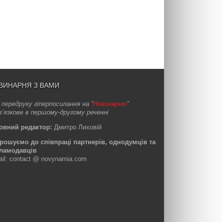
ВИНАРНЯ З ВАМИ
 передруку гіперпосилання на “
Новинарню
”
в’язкове в першому-другому реченні
овний редактор:
Дмитро Лиховій
рошуємо до співпраці партнерів, однодумців та
ламодавців
ail: contact @ novynarnia.com