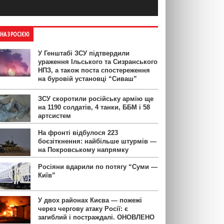
ЙНА З РОСІЄЮ
У Генштабі ЗСУ підтвердили
ураження Ільського та Сизранського
НПЗ, а також поста спостереження
на буровій установці “Сиваш”
ЗСУ скоротили російську армію ще
на 1190 солдатів, 4 танки, ББМ і 58
артсистем
На фронті відбулося 223
боєзіткнення: найбільше штурмів —
на Покровському напрямку
Росіяни вдарили по потягу “Суми —
Київ”
У двох районах Києва — пожежі
через чергову атаку Росії: є
загиблий і постраждалі. ОНОВЛЕНО