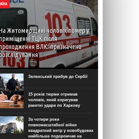
РАЇНА
На Житомирщині чоловік помер у
приміщенні ТЦК після
проходження ВЛК: призначено
розслідування
6 серпня до територіального центру
комплектування на Житомирщині доставили
чоловіка, який фігурував як порушник правил
Зеленський прибув до Сербії
військового обліку. Під час перебування у
приміщенні він знепритомнів, а потім помер. Про
інцидент...
15 років тюрми отримав
чоловік, який коригував
ракетні удари по Харкову
За чотири роки
повномасштабної війни
квадратний метр у новобудовах
найбільше подорожчав на