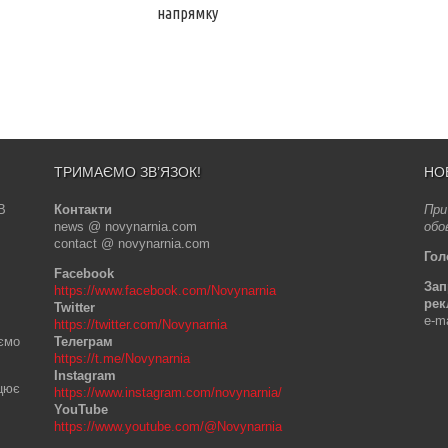
напрямку
ТРИМАЄМО ЗВ’ЯЗОК!
НО
В
Контакти
При
news @ novynarnia.com
обо
contact @ novynarnia.com
Гол
Facebook
Зап
https://www.facebook.com/Novynarnia
рек
Twitter
e-m
https://twitter.com/Novynarnia
аємо
Телеграм
https://t.me/Novynarnia
Instagram
ацює
https://www.instagram.com/novynarnia/
YouTube
https://www.youtube.com/@Novynarnia