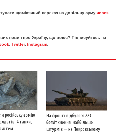
тувати щомісячний переказ на довільну суму
через
кавих новин про Україну, що воює? Підписуйтесь на
book
,
Twitter
,
Instagram
.
ли російську армію
На фронті відбулося 223
олдатів, 4 танки,
боєзіткнення: найбільше
тсистем
штурмів — на Покровському