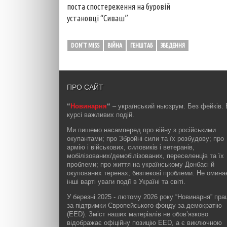
поста спостереження на буровій
установці “Сиваш”
DON'T MISS
ВІЙНА
ГЕНШТАБ
ЗВЕДЕННЯ
ПРО САЙТ
“
Новинарня
“
– український ньюзрум. Без фейків. 
курсі важливих подій.
Ми пишемо насамперед про війну з російськими
окупантами; про Збройні сили та їх розбудову; про
армію і військових, силовиків і ветеранів,
мобілізованих/демобілізованих, переселенців та їх
проблеми; про життя на українському Донбасі й
окупованих теренах; безпекові проблеми. Не омин
інші варті уваги події в Україні та світі.
У березні 2025 - лютому 2026 року “Новинарня” пр
за підтримки Європейського фонду за демократію
(EED). Зміст наших матеріалів не обов’язково
відображає офіційну позицію EED, а є виключною