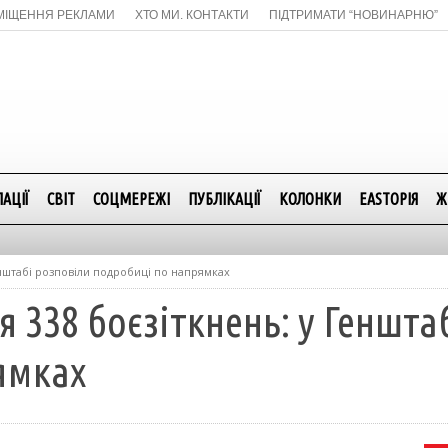
МІЩЕННЯ РЕКЛАМИ
ХТО МИ. КОНТАКТИ
ПІДТРИМАТИ “НОВИНАРНЮ”
АЦІЇ
СВІТ
СОЦМЕРЕЖІ
ПУБЛІКАЦІЇ
КОЛОНКИ
EASTОРІЯ
Ж
енштабі розповіли подробиці по напрямках
я 338 боєзіткнень: у Геншта
ямках