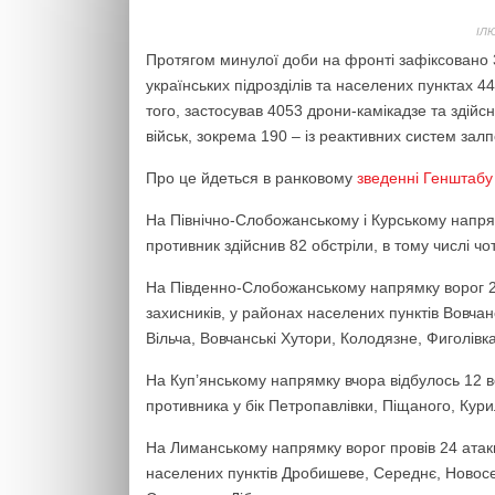
ІЛ
Протягом минулої доби на фронті зафіксовано 3
українських підрозділів та населених пунктах 4
того, застосував 4053 дрони-камікадзе та здійс
військ, зокрема 190 – із реактивних систем зал
Про це йдеться в ранковому
зведенні Генштабу
На Північно-Слобожанському і Курському напрям
противник здійснив 82 обстріли, в тому числі ч
На Південно-Слобожанському напрямку ворог 2
захисників, у районах населених пунктів Вовчан
Вільча, Вовчанські Хутори, Колодязне, Фиголівка,
На Куп’янському напрямку вчора відбулось 12 в
противника у бік Петропавлівки, Піщаного, Кури
На Лиманському напрямку ворог провів 24 атак
населених пунктів Дробишеве, Середнє, Новоселів