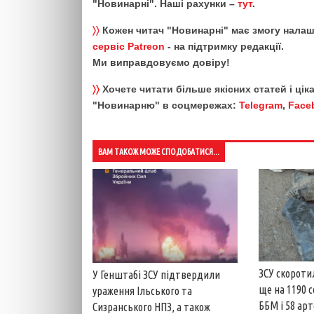
"Новинарні". Наші рахунки –
тут
.
〉〉
Кожен читач "Новинарні" має змогу налаш
сервіс Patreon
- на підтримку редакції.
Ми виправдовуємо довіру!
〉〉
Хочете читати більше якісних статей і ці
"Новинарню" в соцмережах:
Telegram
,
Face
ВАМ ТАКОЖ МОЖЕ СПОДОБАТИСЯ...
ЗСУ скороти
У Генштабі ЗСУ підтвердили
ще на 1190 с
ураження Ільського та
ББМ і 58 ар
Сизранського НПЗ, а також