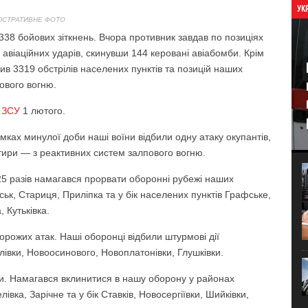
УК
ЮСТРАТИВНЕ ФОТО
38 бойових зіткнень. Вчора противник завдав по позиціях
4 авіаційних ударів, скинувши 144 керовані авіабомби. Крім
нив 3319 обстрілів населених пунктів та позицій наших
пового вогню.
 ЗСУ
1 лютого.
ках минулої доби наші воїни відбили одну атаку окупантів,
отири — з реактивних систем залпового вогню.
5 разів намагався прорвати оборонні рубежі наших
ськ, Стариця, Приліпка та у бік населених пунктів Графське,
 Кутьківка.
орожих атак. Наші оборонці відбили штурмові дії
лівки, Новоосинового, Новоплатонівки, Глушківки.
и. Намагався вклинитися в нашу оборону у районах
ка, Зарічне та у бік Ставків, Новосергіївки, Шийківки,