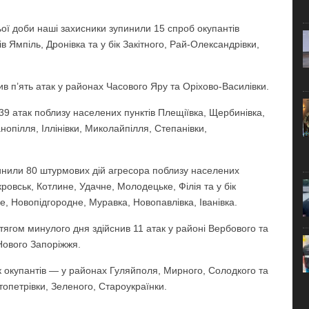
ї доби наші захисники зупинили 15 спроб окупантів
 Ямпіль, Дронівка та у бік Закітного, Рай-Олександрівки,
 п’ять атак у районах Часового Яру та Оріхово-Василівки.
39 атак поблизу населених пунктів Плещіївка, Щербинівка,
анопілля, Іллінівки, Миколайпілля, Степанівки,
инили 80 штурмових дій агресора поблизу населених
ровськ, Котлине, Удачне, Молодецьке, Філія та у бік
е, Новопідгородне, Муравка, Новопавлівка, Іванівка.
ягом минулого дня здійснив 11 атак у районі Вербового та
Нового Запоріжжя.
к окупантів — у районах Гуляйполя, Мирного, Солодкого та
топетрівки, Зеленого, Староукраїнки.