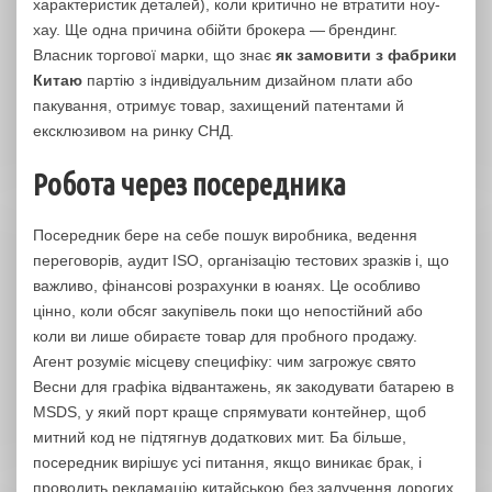
характеристик деталей), коли критично не втратити ноу-
хау. Ще одна причина обійти брокера — брендинг.
Власник торгової марки, що знає
як замовити з фабрики
Китаю
партію з індивідуальним дизайном плати або
пакування, отримує товар, захищений патентами й
ексклюзивом на ринку СНД.
Робота через посередника
Посередник бере на себе пошук виробника, ведення
переговорів, аудит ISO, організацію тестових зразків і, що
важливо, фінансові розрахунки в юанях. Це особливо
цінно, коли обсяг закупівель поки що непостійний або
коли ви лише обираєте товар для пробного продажу.
Агент розуміє місцеву специфіку: чим загрожує свято
Весни для графіка відвантажень, як закодувати батарею в
MSDS, у який порт краще спрямувати контейнер, щоб
митний код не підтягнув додаткових мит. Ба більше,
посередник вирішує усі питання, якщо виникає брак, і
проводить рекламацію китайською без залучення дорогих