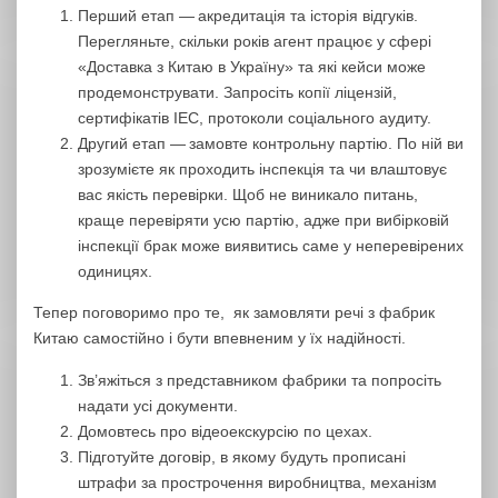
Перший етап — акредитація та історія відгуків.
Перегляньте, скільки років агент працює у сфері
«Доставка з Китаю в Україну» та які кейси може
продемонструвати. Запросіть копії ліцензій,
сертифікатів IEC, протоколи соціального аудиту.
Другий етап — замовте контрольну партію. По ній ви
зрозумієте як проходить інспекція та чи влаштовує
вас якість перевірки. Щоб не виникало питань,
краще перевіряти усю партію, адже при вибірковій
інспекції брак може виявитись саме у неперевірених
одиницях.
Тепер поговоримо про те, як замовляти речі з фабрик
Китаю самостійно і бути впевненим у їх надійності.
Зв’яжіться з представником фабрики та попросіть
надати усі документи.
Домовтесь про відеоекскурсію по цехах.
Підготуйте договір, в якому будуть прописані
штрафи за прострочення виробництва, механізм