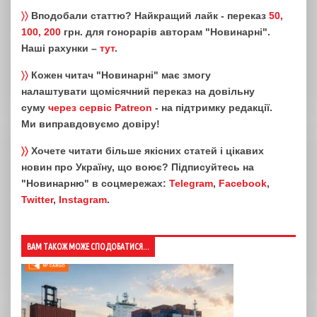
〉〉
Вподобали статтю? Найкращий лайк - переказ
50,
100, 200
грн. для гонорарів авторам "Новинарні".
Наші рахунки –
тут
.
〉〉
Кожен читач "Новинарні" має змогу
налаштувати щомісячний переказ на довільну
суму
через сервіс Patreon
- на підтримку редакції.
Ми виправдовуємо довіру!
〉〉
Хочете читати більше якісних статей і цікавих
новин про Україну, що воює? Підписуйтесь на
"Новинарню" в соцмережах:
Telegram
,
Facebook
,
Twitter
,
Instagram
.
ВАМ ТАКОЖ МОЖЕ СПОДОБАТИСЯ...