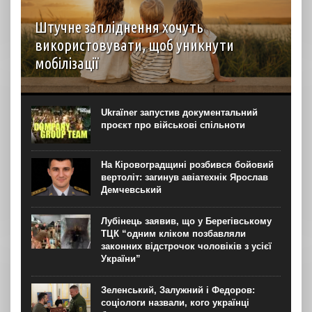
Штучне запліднення хочуть
використовувати, щоб уникнути
мобілізації
З початку повномасштабного вторгнення в Україні
з’явилися прицільні запити на ЕКЗ трьома ембріонами.
Попит на процедуру може бути пов’язаний із нормою
Ukraїner запустив документальний
закону про відстрочку мобілізації батьків, що мають
проєкт про військові спільноти
троє...
На Кіровоградщині розбився бойовий
вертоліт: загинув авіатехнік Ярослав
Демчевський
Лубінець заявив, що у Берегівському
ТЦК “одним кліком позбавляли
законних відстрочок чоловіків з усієї
України”
Зеленський, Залужний і Федоров:
соціологи назвали, кого українці