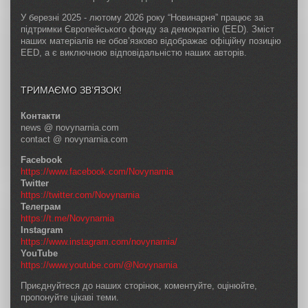
У березні 2025 - лютому 2026 року “Новинарня” працює за
підтримки Європейського фонду за демократію (EED). Зміст
наших матеріалів не обов’язково відображає офіційну позицію
EED, а є виключною відповідальністю наших авторів.
ТРИМАЄМО ЗВ’ЯЗОК!
Контакти
news @ novynarnia.com
contact @ novynarnia.com
Facebook
https://www.facebook.com/Novynarnia
Twitter
https://twitter.com/Novynarnia
Телеграм
https://t.me/Novynarnia
Instagram
https://www.instagram.com/novynarnia/
YouTube
https://www.youtube.com/@Novynarnia
Приєднуйтеся до наших сторінок, коментуйте, оцінюйте,
пропонуйте цікаві теми.