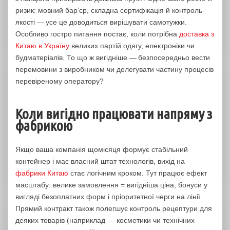
ризик: мовний бар’єр, складна сертифікація й контроль
якості — усе це доводиться вирішувати самотужки.
Особливо гостро питання постає, коли потрібна
доставка з
Китаю в Україну
великих партій одягу, електроніки чи
будматеріалів. То що ж вигідніше — безпосередньо вести
перемовини з виробником чи делегувати частину процесів
перевіреному оператору?
Коли вигідно працювати напряму з
фабрикою
Якщо ваша компанія щомісяця формує стабільний
контейнер і має власний штат технологів, вихід на
фабрики Китаю
стає логічним кроком. Тут працює ефект
масштабу: велике замовлення = вигідніша ціна, бонуси у
вигляді безоплатних форм і пріоритетної черги на лінії.
Прямий контракт також полегшує контроль рецептури для
деяких товарів (наприклад — косметики чи технічних