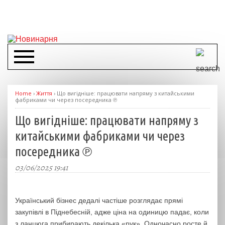
Home
›
Життя
›
Що вигідніше: працювати напряму з китайськими
фабриками чи через посередника ℗
Що вигідніше: працювати напряму з
китайськими фабриками чи через
посередника ℗
03/06/2025 19:41
Український бізнес дедалі частіше розглядає прямі
закупівлі в Піднебесній, адже ціна на одиницю падає, коли
з ланцюга прибирають декілька «рук». Одночасно росте й