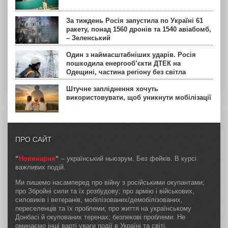
За тиждень Росія запустила по Україні 61
ракету, понад 1560 дронів та 1540 авіабомб,
– Зеленський
Один з наймасштабніших ударів. Росія
пошкодила енергооб’єкти ДТЕК на
Одещині, частина регіону без світла
Штучне запліднення хочуть
використовувати, щоб уникнути мобілізації
ПРО САЙТ
“
Новинарня
“
– український ньюзрум. Без фейків. В курсі
важливих подій.
Ми пишемо насамперед про війну з російськими окупантами;
про Збройні сили та їх розбудову; про армію і військових,
силовиків і ветеранів, мобілізованих/демобілізованих,
переселенців та їх проблеми; про життя на українському
Донбасі й окупованих теренах; безпекові проблеми. Не
оминаємо інші варті уваги події в Україні та світі.