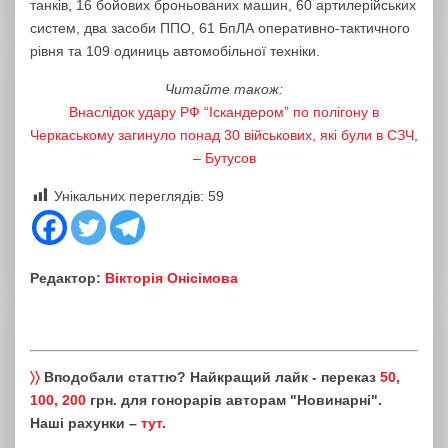
танків, 16 бойових броньованих машин, 60 артилерійських
систем, два засоби ППО, 61 БпЛА оперативно-тактичного
рівня та 109 одиниць автомобільної техніки.
Читайте також:
Внаслідок удару РФ “Іскандером” по полігону в
Черкаському загинуло понад 30 військових, які були в СЗЧ,
– Бутусов
Унікальних переглядів:
59
Редактор:
Вікторія Онісімова
〉〉
Вподобали статтю? Найкращий лайк - переказ
50,
100, 200
грн. для гонорарів авторам "Новинарні".
Наші рахунки –
тут
.