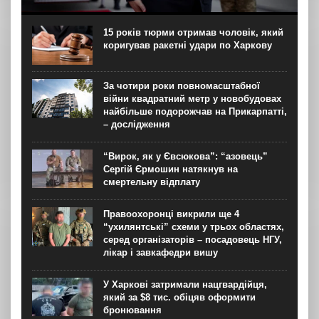
Президент України Володимир Зеленський прибув до
Сербії разом із делегацією. Під час візиту він планує
провести переговори з президентом Александром
15 років тюрми отримав чоловік, який
Вучичем та прем’єр-міністром Джуро Мацутом. Про це
коригував ракетні удари по Харкову
Зеленський повідомив...
За чотири роки повномасштабної
війни квадратний метр у новобудовах
найбільше подорожчав на Прикарпатті,
– дослідження
“Вирок, як у Євсюкова”: “азовець”
Сергій Єрмошин натякнув на
смертельну відплату
Правоохоронці викрили ще 4
“ухилянтські” схеми у трьох областях,
серед організаторів – посадовець НГУ,
лікар і завкафедри вишу
У Харкові затримали нацгвардійця,
який за $8 тис. обіцяв оформити
бронювання