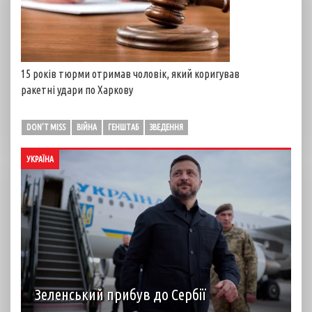
15 років тюрми отримав чоловік, який коригував
ракетні удари по Харкову
DON'T MISS
ВІЙНА
ГЕНШТАБ
ЗВЕДЕННЯ
УКРАЇНА
Зеленський прибув до Сербії