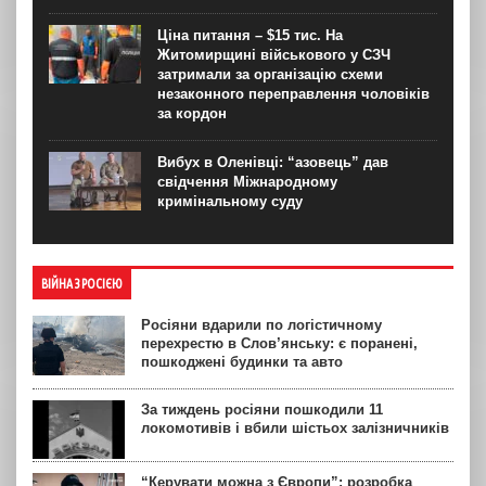
Ціна питання – $15 тис. На
Житомирщині військового у СЗЧ
затримали за організацію схеми
незаконного переправлення чоловіків
за кордон
Вибух в Оленівці: “азовець” дав
свідчення Міжнародному
кримінальному суду
ВІЙНА З РОСІЄЮ
Росіяни вдарили по логістичному
перехрестю в Слов’янську: є поранені,
пошкоджені будинки та авто
За тиждень росіяни пошкодили 11
локомотивів і вбили шістьох залізничників
“Керувати можна з Європи”: розробка