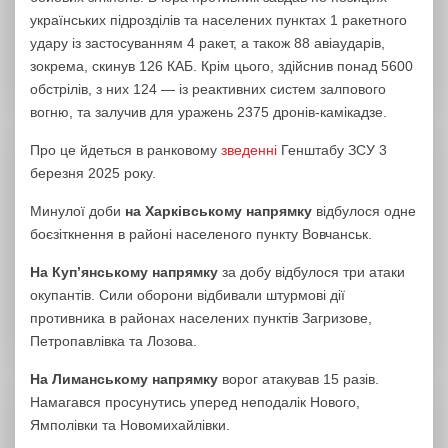
українських підрозділів та населених пунктах 1 ракетного
удару із застосуванням 4 ракет, а також 88 авіаударів,
зокрема, скинув 126 КАБ. Крім цього, здійснив понад 5600
обстрілів, з них 124 — із реактивних систем залпового
вогню, та залучив для уражень 2375 дронів-камікадзе.
Про це йдеться в ранковому
зведенні
Генштабу ЗСУ 3
березня 2025 року.
Минулої доби
на Харківському напрямку
відбулося одне
боєзіткнення в районі населеного пункту Вовчанськ.
На Куп’янському напрямку
за добу відбулося три атаки
окупантів. Сили оборони відбивали штурмові дії
противника в районах населених пунктів Загризове,
Петропавлівка та Лозова.
На Лиманському напрямку
ворог атакував 15 разів.
Намагався просунутись уперед неподалік Нового,
Ямполівки та Новомихайлівки.