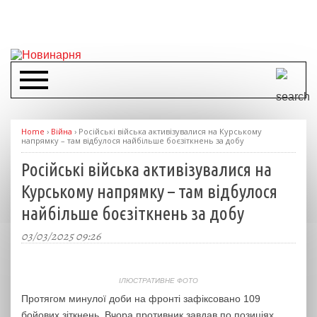
Home
›
Війна
›
Російські війська активізувалися на Курському
напрямку – там відбулося найбільше боєзіткнень за добу
Російські війська активізувалися на
Курському напрямку – там відбулося
найбільше боєзіткнень за добу
03/03/2025 09:26
ІЛЮСТРАТИВНЕ ФОТО
Протягом минулої доби на фронті зафіксовано 109
бойових зіткнень. Вчора противник завдав по позиціях