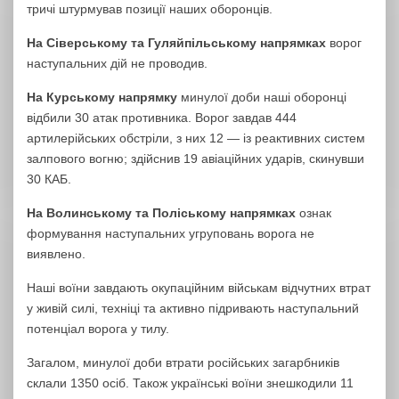
тричі штурмував позиції наших оборонців.
На Сіверському та Гуляйпільському напрямках
ворог
наступальних дій не проводив.
На Курському напрямку
минулої доби наші оборонці
відбили 30 атак противника. Ворог завдав 444
артилерійських обстріли, з них 12 — із реактивних систем
залпового вогню; здійснив 19 авіаційних ударів, скинувши
30 КАБ.
На Волинському та Поліському напрямках
ознак
формування наступальних угруповань ворога не
виявлено.
Наші воїни завдають окупаційним військам відчутних втрат
у живій силі, техніці та активно підривають наступальний
потенціал ворога у тилу.
Загалом, минулої доби втрати російських загарбників
склали 1350 осіб. Також українські воїни знешкодили 11