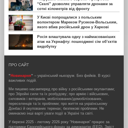
“Скелі” дозволяє управляти дронами за
сотні кілометрів від фронту
У Києві попрощалися з польським
волонтером Мареком Русеком-Вольським,
якого вбив російський дрон у Харкові
Росія влаштувала одну з наймасованіших
атак на Укрнафту: пошкоджені сім об’єктів
видобутку
ПРО САЙТ
“
Новинарня
“
– український ньюзрум. Без фейків. В курсі
важливих подій.
Ми пишемо насамперед про війну з російськими окупантами;
про Збройні сили та їх розбудову; про армію і військових,
силовиків і ветеранів, мобілізованих/демобілізованих,
переселенців та їх проблеми; про життя на українському
Донбасі й окупованих теренах; безпекові проблеми. Не
оминаємо інші варті уваги події в Україні та світі.
У березні 2025 - лютому 2026 року “Новинарня” працює за
підтримки Європейського фонду за демократію (EED). Зміст