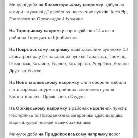
Минулої доби
на Краматорському напрямку
відбулося
чотири штурмові дії у районах населених пунктів Часів Яр,
Григорівка та Олександро-Шультине.
На Торецькому напрямку
ворог здійснив 14 атак в
районах Торецька та Щербинівки.
На Покровському напрямку
наші захисники зупинили 18
атак агресора у бік населених пунктів Тарасівка, Промінь,
Покровськ, Котлине, Удачне, Котлярівка, Андріївка, Водяне
Друге та Улакли.
На Новопавлівському напрямку
Сили оборони відбили
п’ять ворожих штурмів в районах населених пунктів
Костянтинопіль, Привільне та Скудне.
На Оріхівському напрямку
в районах населених пунктів
Нестерянка та Новоданилівка загарбники здійснили два
марні штурми позицій наших захисників.
Минулої доби
на Придніпровському напрямку
ворог