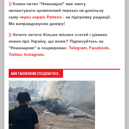
〉〉
Кожен читач "Новинарні" має змогу
налаштувати щомісячний переказ на довільну
суму
через сервіс Patreon
- на підтримку редакції.
Ми виправдовуємо довіру!
〉〉
Хочете читати більше якісних статей і цікавих
новин про Україну, що воює? Підписуйтесь на
"Новинарню" в соцмережах:
Telegram
,
Facebook
,
Twitter
,
Instagram
.
ВАМ ТАКОЖ МОЖЕ СПОДОБАТИСЯ...