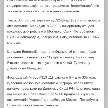
було ввезено на ім’я Дениса Краснопольського –
гендиректора акціонерного товариства “Інпромактив”, яке
займається виробництвом літальних апаратів.
Також Bombardier вартістю від $24,5 до $32,8 млн ввозила
авіакомпанія “Меридіан” з ОАЕ, їх використовують для
пасажирських рейсів між Москвою, Санкт-Петербургом,
Нижнім Новгородом, Тегераном, Баку, Астаною та іншими
містами.
Ще один Bombardier вартістю близько 16 млн євро було
доставлено авіакомпанії Skylight зі столиці Киргизстану
Бішкека, зараз він виконує рейси в Китай, Туреччину,
Дубай та на Мальдіви.
Французький Airbus A319-111 вартістю близько $35 млн,
куплений російською компанією “Аврора” через Литву,
виконує перельоти на Далекому Сході РФ. Крім того, один
пасажирський літак Boeing 737-800 придбала якутська
авіакомпанія “Алроса” для рейсів до Москви, Петербурга,
Новосибірська і Благовіщенська.