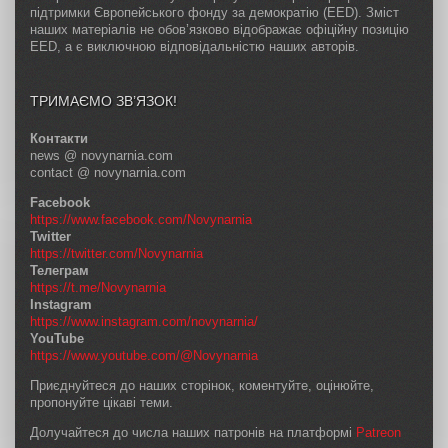
підтримки Європейського фонду за демократію (EED). Зміст
наших матеріалів не обов’язково відображає офіційну позицію
EED, а є виключною відповідальністю наших авторів.
ТРИМАЄМО ЗВ’ЯЗОК!
Контакти
news @ novynarnia.com
contact @ novynarnia.com
Facebook
https://www.facebook.com/Novynarnia
Twitter
https://twitter.com/Novynarnia
Телеграм
https://t.me/Novynarnia
Instagram
https://www.instagram.com/novynarnia/
YouTube
https://www.youtube.com/@Novynarnia
Приєднуйтеся до наших сторінок, коментуйте, оцінюйте,
пропонуйте цікаві теми.
Долучайтеся до числа наших патронів на платформі
Patreon