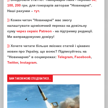
100, 200
грн. для гонорарів авторам "Новинарні".
Наші рахунки –
тут
.
〉〉
Кожен читач "Новинарні" має змогу
налаштувати щомісячний переказ на довільну
суму
через сервіс Patreon
- на підтримку редакції.
Ми виправдовуємо довіру!
〉〉
Хочете читати більше якісних статей і цікавих
новин про Україну, що воює? Підписуйтесь на
"Новинарню" в соцмережах:
Telegram
,
Facebook
,
Twitter
,
Instagram
.
ВАМ ТАКОЖ МОЖЕ СПОДОБАТИСЯ...