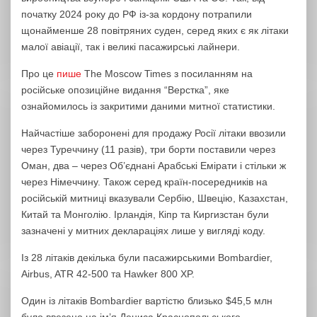
початку 2024 року до РФ із-за кордону потрапили
щонайменше 28 повітряних суден, серед яких є як літаки
малої авіації, так і великі пасажирські лайнери.
Про це
пише
The Moscow Times з посиланням на
російське опозиційне видання “Верстка”, яке
ознайомилось із закритими даними митної статистики.
Найчастіше заборонені для продажу Росії літаки ввозили
через Туреччину (11 разів), три борти поставили через
Оман, два – через Об’єднані Арабські Емірати і стільки ж
через Німеччину. Також серед країн-посередників на
російській митниці вказували Сербію, Швецію, Казахстан,
Китай та Монголію. Ірландія, Кіпр та Киргизстан були
зазначені у митних деклараціях лише у вигляді коду.
Із 28 літаків декілька були пасажирськими Bombardier,
Airbus, ATR 42-500 та Hawker 800 XP.
Один із літаків Bombardier вартістю близько $45,5 млн