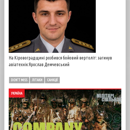
На Кіровоградщині розбився бойовий вертоліт: загинув
авіатехнік Ярослав Демчевський
DON'T MISS
ЛІТАКИ
САНКЦІЇ
УКРАЇНА