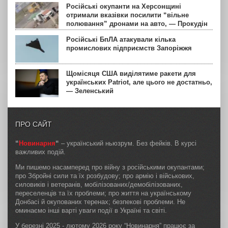
Російські окупанти на Херсонщині
отримали вказівки посилити “вільне
полювання” дронами на авто, — Прокудін
Російські БпЛА атакували кілька
промислових підприємств Запоріжжя
Щомісяця США виділятиме ракети для
українських Patriot, але цього не достатньо,
— Зеленський
ПРО САЙТ
“
Новинарня
“
– український ньюзрум. Без фейків. В курсі
важливих подій.
Ми пишемо насамперед про війну з російськими окупантами;
про Збройні сили та їх розбудову; про армію і військових,
силовиків і ветеранів, мобілізованих/демобілізованих,
переселенців та їх проблеми; про життя на українському
Донбасі й окупованих теренах; безпекові проблеми. Не
оминаємо інші варті уваги події в Україні та світі.
У березні 2025 - лютому 2026 року “Новинарня” працює за