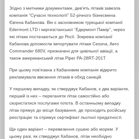
Згідно з митними документами, дев’ять літаків завезла
компанія “Сучасні технології” 52-річного бізнесмена
Євгена Кабанова. Він є засновником турецької компанії
Edermont LTD і киргизстанської “Едермонт Памір”, через
які літаки постачаються до Росії. Зокрема компанії
Кабанова допомогли імпортувати літаки Cessna, Aero
Commander 680V, ​​призначені для цивільної авіації, а
також американський літак Piper PA-28RT-201T.
При цьому пов’язана з Кабановим компанія відкрито
рекламувала ввезення літаків в обхід санкцій.
У першому випадку, як стверджує Кабанов, є два варіанти,
перший із них – переганяти літак самостійно або
скористатися послугами пілота. В останньому випадку
літак прямує до місця базування, де проходить російську
реєстрацію та отримує сертифікат льотної придатності.
Ще один варіант – перевезення сушею або морем. У
цьому разі, як стверджує Кабанов, літак необхідно