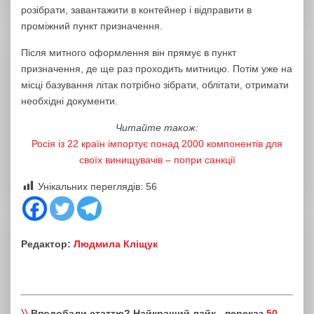
розібрати, завантажити в контейнер і відправити в
проміжний пункт призначення.
Після митного оформлення він прямує в пункт
призначення, де ще раз проходить митницю. Потім уже на
місці базування літак потрібно зібрати, облітати, отримати
необхідні документи.
Читайте також:
Росія із 22 країн імпортує понад 2000 компонентів для
своїх винищувачів – попри санкції
Унікальних переглядів:
56
Редактор:
Людмила Кліщук
〉〉
Вподобали статтю? Найкращий лайк - переказ
50,