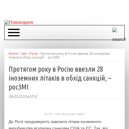
Home
›
Світ
›
Росія
›
Протягом року в Росію ввезли 28 іноземних
літаків в обхід санкцій, – росЗМІ
Протягом року в Росію ввезли 28
іноземних літаків в обхід санкцій, –
росЗМІ
26/12/2024 17:11
ФОТО: THE MOSCOW TIMES
До Росії продовжують завозити літаки іноземного
виробництва всупереч санкціям США та ЄС. Так, від