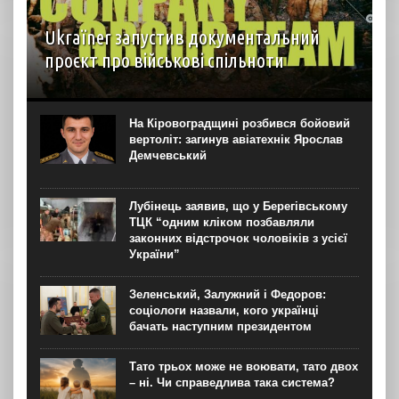
Ukraїner запустив документальний
проєкт про військові спільноти
На YouTube-каналі Ukraїner W відбулася прем’єра
першої серії нового документального проєкту “Мілітарі
спільноти”. Про це “Новинарні” повідомили в Ukraїner.
На Кіровоградщині розбився бойовий
“Кожна серія присвячена окремій спільноті — її історії,
вертоліт: загинув авіатехнік Ярослав
цінностям, внутрішній...
Демчевський
Лубінець заявив, що у Берегівському
ТЦК “одним кліком позбавляли
законних відстрочок чоловіків з усієї
України”
Зеленський, Залужний і Федоров:
соціологи назвали, кого українці
бачать наступним президентом
Тато трьох може не воювати, тато двох
– ні. Чи справедлива така система?