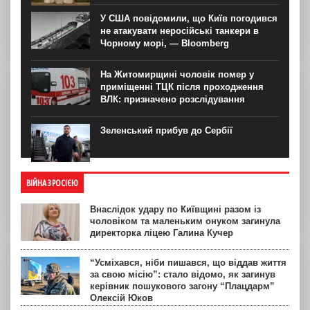
У США повідомили, що Київ погодився
не атакувати неросійські танкери в
Чорному морі, — Bloomberg
На Житомирщині чоловік помер у
приміщенні ТЦК після проходження
ВЛК: призначено розслідування
Зеленський прибув до Сербії
ВІЙНА З РОСІЄЮ
Внаслідок удару по Київщині разом із
чоловіком та маленьким онуком загинула
директорка ліцею Галина Кучер
“Усміхався, ніби пишався, що віддав життя
за свою місію”: стало відомо, як загинув
керівник пошукового загону “Плацдарм”
Олексій Юков