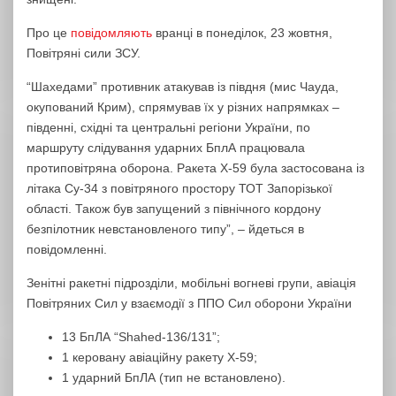
Про це
повідомляють
вранці в понеділок, 23 жовтня,
Повітряні сили ЗСУ.
“Шахедами” противник атакував із півдня (мис Чауда,
окупований Крим), спрямував їх у різних напрямках –
південні, східні та центральні регіони України, по
маршруту слідування ударних БплА працювала
протиповітряна оборона. Ракета Х-59 була застосована із
літака Су-34 з повітряного простору ТОТ Запорізької
області. Також був запущений з північного кордону
безпілотник невстановленого типу”, – йдеться в
повідомленні.
Зенітні ракетні підрозділи, мобільні вогневі групи, авіація
Повітряних Сил у взаємодії з ППО Сил оборони України
13 БпЛА “Shahed-136/131”;
1 керовану авіаційну ракету Х-59;
1 ударний БпЛА (тип не встановлено).