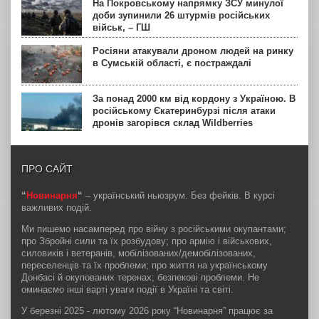
На Покровському напрямку ЗСУ минулої
доби зупинили 26 штурмів російських
військ, – ГШ
Росіяни атакували дроном людей на ринку
в Сумській області, є постраждалі
За понад 2000 км від кордону з Україною. В
російському Єкатеринбурзі після атаки
дронів загорівся склад Wildberries
ПРО САЙТ
“
Новинарня
“
– український ньюзрум. Без фейків. В курсі
важливих подій.
Ми пишемо насамперед про війну з російськими окупантами;
про Збройні сили та їх розбудову; про армію і військових,
силовиків і ветеранів, мобілізованих/демобілізованих,
переселенців та їх проблеми; про життя на українському
Донбасі й окупованих теренах; безпекові проблеми. Не
оминаємо інші варті уваги події в Україні та світі.
У березні 2025 - лютому 2026 року “Новинарня” працює за