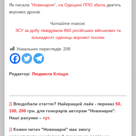
Як писала “
Новинарня
“,
на Одещині ППО збила
дев’ять
ворожих дронів.
Читайте також:
ЗСУ за добу ліквідували 860 російських військових та
кількадесят одиниць ворожої техніки
Унікальних переглядів:
208
Редактор:
Людмила Кліщук
〉〉
Вподобали статтю? Найкращий лайк - переказ
50,
100, 200
грн. для гонорарів авторам "Новинарні".
Наші рахунки –
тут
.
〉〉
Кожен читач "Новинарні" має змогу