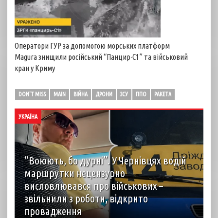
Оператори ГУР за допомогою морських платформ
Magura знищили російський “Панцир-С1” та військовий
кран у Криму
DON'T MISS
MAIN
ВІЙНА
ДРОНИ
ЗСУ
ППО
РАКЕТА
УКРАЇНА
“Воюють, бо дурні”. У Чернівцях водій
маршрутки нецензурно
висловлювався про військових –
звільнили з роботи, відкрито
провадження