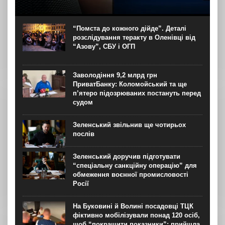
У Чернівцях звільнили водія автобуса на маршруті №14.
Це сталося через конфлікт із пасажирами, під час якого
чоловік, зокрема, нецензурно висловлювався про
“Помста до кожного дійде”. Деталі
військових. Правоохоронці розпочали кримінальне
розслідування теракту в Оленівці від
провадження за фактом...
“Азову”, СБУ і ОГП
Заволодіння 9,2 млрд грн
ПриватБанку: Коломойський та ще
п’ятеро підозрюваних постануть перед
судом
Зеленський звільнив ще чотирьох
послів
Зеленський доручив підготувати
“спеціальну санкційну операцію” для
обмеження воєнної промисловості
Росії
На Буковині й Волині посадовці ТЦК
фіктивно мобілізували понад 120 осіб,
щоб “покращити показники”: прийшла