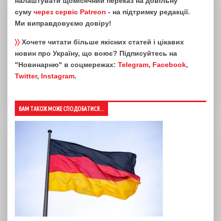
налаштувати щомісячний переказ на довільну
суму
через сервіс Patreon
- на підтримку редакції.
Ми виправдовуємо довіру!
〉〉
Хочете читати більше якісних статей і цікавих
новин про Україну, що воює? Підписуйтесь на
"Новинарню" в соцмережах:
Telegram
,
Facebook
,
Twitter
,
Instagram
.
ВАМ ТАКОЖ МОЖЕ СПОДОБАТИСЯ...