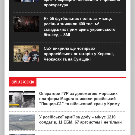
прокуратура
Як 56 футбольних полів: за місяць
росіяни знищили 400 тис. м²
складських приміщень українського
бізнесу, – ЗМІ
СБУ викрила ще чотирьох
проросійських агітаторів у Херсоні,
Черкасах та на Сумщині
ВІЙНА З РОСІЄЮ
Оператори ГУР за допомогою морських
платформ Magura знищили російський
“Панцир-С1” та військовий кран у Криму
У російської армії за добу – мінус 1210
солдатів, 11 ББМ, 67 артсистем і не тільки