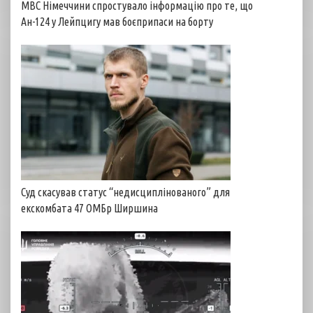
МВС Німеччини спростувало інформацію про те, що
Ан-124 у Лейпцигу мав боєприпаси на борту
Суд скасував статус “недисциплінованого” для
екскомбата 47 ОМБр Ширшина