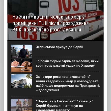
На Житомирщині чоловік помер у
приміщенні ТЦК після проходження
ВЛК: призначено розслідування
6 серпня до територіального центру комплектування на
Житомирщині доставили чоловіка, який фігурував як
порушник правил військового обліку. Під час
Зеленський прибув до Сербії
перебування у приміщенні він знепритомнів, а потім
помер. Про інцидент...
15 років тюрми отримав чоловік, який
коригував ракетні удари по Харкову
За чотири роки повномасштабної
війни квадратний метр у новобудовах
найбільше подорожчав на Прикарпатті,
– дослідження
“Вирок, як у Євсюкова”: “азовець”
Сергій Єрмошин натякнув на
смертельну відплату