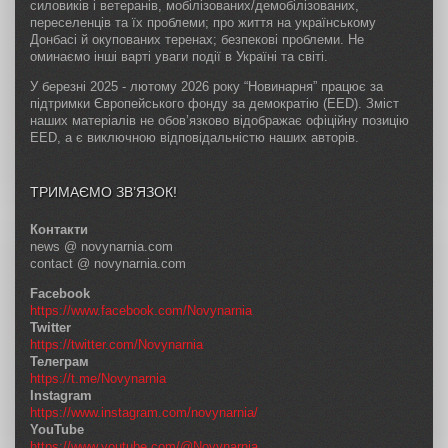
силовиків і ветеранів, мобілізованих/демобілізованих,
переселенців та їх проблеми; про життя на українському
Донбасі й окупованих теренах; безпекові проблеми. Не
оминаємо інші варті уваги події в Україні та світі.
У березні 2025 - лютому 2026 року “Новинарня” працює за
підтримки Європейського фонду за демократію (EED). Зміст
наших матеріалів не обов’язково відображає офіційну позицію
EED, а є виключною відповідальністю наших авторів.
ТРИМАЄМО ЗВ’ЯЗОК!
Контакти
news @ novynarnia.com
contact @ novynarnia.com
Facebook
https://www.facebook.com/Novynarnia
Twitter
https://twitter.com/Novynarnia
Телеграм
https://t.me/Novynarnia
Instagram
https://www.instagram.com/novynarnia/
YouTube
https://www.youtube.com/@Novynarnia