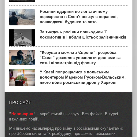
Росіяни вдарили по логістичному
перехрестю в Слов’янську: є поранені,
пошкоджені будинки та авто
За тиждень росіяни пошкодили 11
локомотивів і вбили шістьох залізничників
“Керувати можна з Європи”: розробка
“Скелі” дозволяє управляти дронами за
сотні кілометрів від фронту
У Києві попрощалися з польським
волонтером Мареком Русеком-Вольським,
якого вбив російський дрон у Харкові
ПРО САЙТ
“
Новинарня
“
– український ньюзрум. Без фейків. В курсі
важливих подій.
Ми пишемо насамперед про війну з російськими окупантами;
про Збройні сили та їх розбудову; про армію і військових,