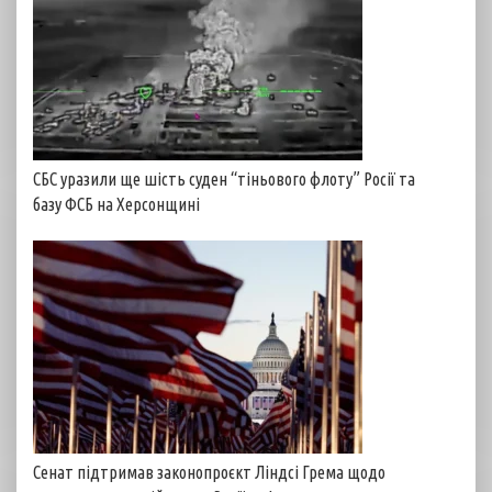
СБС уразили ще шість суден “тіньового флоту” Росії та
базу ФСБ на Херсонщині
Сенат підтримав законопроєкт Ліндсі Грема щодо