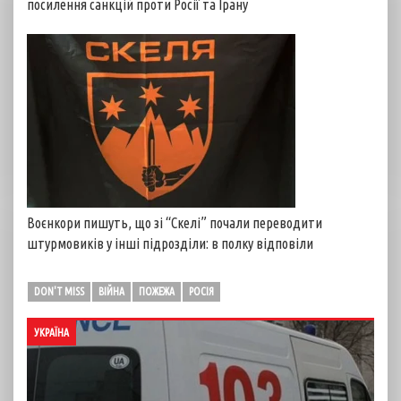
посилення санкцій проти Росії та Ірану
Воєнкори пишуть, що зі “Скелі” почали переводити
штурмовиків у інші підрозділи: в полку відповіли
DON'T MISS
ВІЙНА
ПОЖЕЖА
РОСІЯ
УКРАЇНА