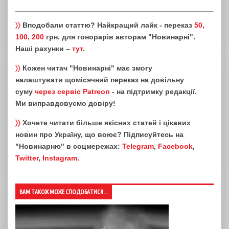
〉〉
Вподобали статтю? Найкращий лайк - переказ
50,
100, 200
грн. для гонорарів авторам "Новинарні".
Наші рахунки –
тут
.
〉〉
Кожен читач "Новинарні" має змогу
налаштувати щомісячний переказ на довільну
суму
через сервіс Patreon
- на підтримку редакції.
Ми виправдовуємо довіру!
〉〉
Хочете читати більше якісних статей і цікавих
новин про Україну, що воює? Підписуйтесь на
"Новинарню" в соцмережах:
Telegram
,
Facebook
,
Twitter
,
Instagram
.
ВАМ ТАКОЖ МОЖЕ СПОДОБАТИСЯ...