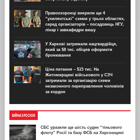
Правоохоронці викрили ще 4
“ухилянтські” схеми у трьох областях,
серед організаторів – посадовець НГУ,
лікар і завкафедри вишу
У Харкові затримали нацгвардійця,
який за $8 тис. обіцяв оформити
бронювання
Ціна питання – $15 тис. На
Житомирщині військового у СЗЧ
затримали за організацію схеми
незаконного переправлення чоловіків
за кордон
ВІЙНА З РОСІЄЮ
СБС уразили ще шість суден “тіньового
флоту” Росії та базу ФСБ на Херсонщині