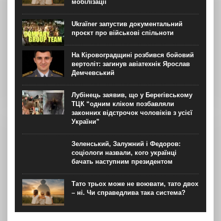
мобілізації
Ukraїner запустив документальний
проєкт про військові спільноти
На Кіровоградщині розбився бойовий
вертоліт: загинув авіатехнік Ярослав
Демчевський
Лубінець заявив, що у Берегівському
ТЦК “одним кліком позбавляли
законних відстрочок чоловіків з усієї
України”
Зеленський, Залужний і Федоров:
соціологи назвали, кого українці
бачать наступним президентом
Тато трьох може не воювати, тато двох
– ні. Чи справедлива така система?