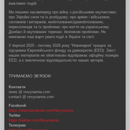
важливих подій.
Ми пишемо насамперед про війну з російськими окупантами;
про Збройні сили та їх розбудову; про армію і військових,
силовиків і ветеранів, мобілізованих/демобілізованих,
переселенців та їх проблеми; про життя на українському
Донбасі й окупованих теренах; безпекові проблеми. Не
оминаємо інші варті уваги події в Україні та світі.
У березні 2025 - лютому 2026 року “Новинарня” працює за
підтримки Європейського фонду за демократію (EED). Зміст
наших матеріалів не обов’язково відображає офіційну позицію
EED, а є виключною відповідальністю наших авторів.
ТРИМАЄМО ЗВ’ЯЗОК!
Контакти
news @ novynarnia.com
contact @ novynarnia.com
Facebook
https://www.facebook.com/Novynarnia
Twitter
https://twitter.com/Novynarnia
Телеграм