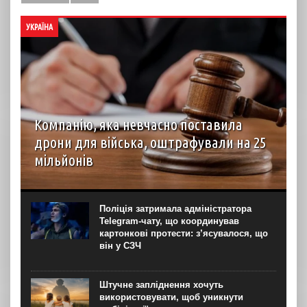
УКРАЇНА
Компанію, яка невчасно поставила
дрони для війська, оштрафували на 25
мільйонів
Господарський суд Рівненської області вирішив стягнути
з ТОВ “Домпромбуд” на користь ДП Міністерства
оборони “Агенція оборонних закупівель” 24,88 млн грн за
Поліція затримала адміністратора
невчасно поставлені дрони. Про це свідчить рішення
Telegram-чату, що координував
суду...
картонкові протести: з’ясувалося, що
він у СЗЧ
Штучне запліднення хочуть
використовувати, щоб уникнути