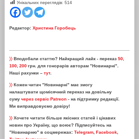
Унікальних переглядів:
514
Редактор:
Христина Горобець
〉〉
Вподобали статтю? Найкращий лайк - переказ
50,
100, 200
грн. для гонорарів авторам "Новинарні".
Наші рахунки –
тут
.
〉〉
Кожен читач "Новинарні" має змогу
налаштувати щомісячний переказ на довільну
суму
через сервіс Patreon
- на підтримку редакції.
Ми виправдовуємо довіру!
〉〉
Хочете читати більше якісних статей і цікавих
новин про Україну, що воює? Підписуйтесь на
"Новинарню" в соцмережах:
Telegram
,
Facebook
,