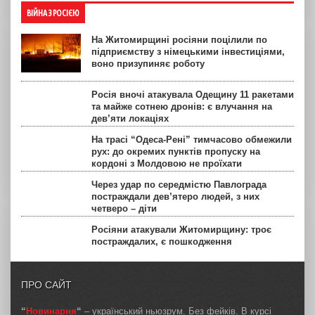
ВІЙНА З РОСІЄЮ
На Житомирщині росіяни поцілили по
підприємству з німецькими інвестиціями,
воно призупиняє роботу
Росія вночі атакувала Одещину 11 ракетами
та майже сотнею дронів: є влучання на
дев’яти локаціях
На трасі “Одеса-Рені” тимчасово обмежили
рух: до окремих пунктів пропуску на
кордоні з Молдовою не проїхати
Через удар по середмістю Павлограда
постраждали дев’ятеро людей, з них
четверо – діти
Росіяни атакували Житомирщину: троє
постраждалих, є пошкодження
ПРО САЙТ
“
Новинарня
“
– український ньюзрум. Без фейків. В курсі