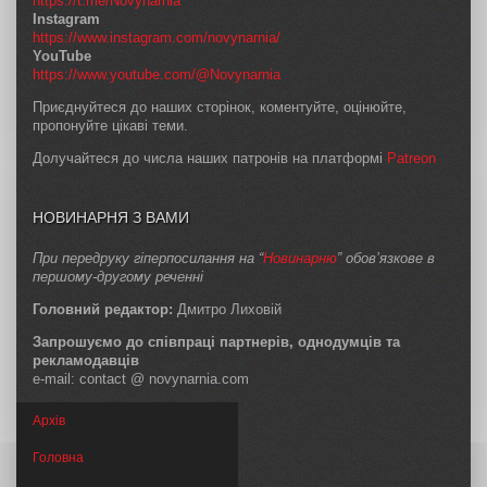
https://t.me/Novynarnia
Instagram
https://www.instagram.com/novynarnia/
YouTube
https://www.youtube.com/@Novynarnia
Приєднуйтеся до наших сторінок, коментуйте, оцінюйте,
пропонуйте цікаві теми.
Долучайтеся до числа наших патронів на платформі
Patreon
НОВИНАРНЯ З ВАМИ
При передруку гіперпосилання на “
Новинарню
” обов’язкове в
першому-другому реченні
Головний редактор:
Дмитро Лиховій
Запрошуємо до співпраці партнерів, однодумців та
рекламодавців
e-mail: contact @ novynarnia.com
Архів
Головна