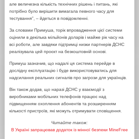
але величезна кількість технічних рішень і питань, які
потрібно було вирішити вимагала певного часу для
тестування”, – йдеться в повідомленні.
За словами Примуша, торік впровадження цієї системи
оцінили в декілька мільйонів доларів і майже рік часу на
всі роботи, але завдяки підтримці низки партнерів ДСНС
реалізувала цей проєкт на безкоштовній основі.
Примуш зазначив, що надалі ця система перейде в
дослідну експлуатацію і буде використовуватись для
надсилання реальних сигналів про загрози для українців.
Він також додав, що наразі ДСНС у взаємодії з
виробниками мобільних телефонів працює над
підвищенням охоплення абонентів та розширенням
кількості пристроїв, які можуть отримувати сповіщення.
Читайте також:
В Україні запрацював додаток із мінної безпеки MineFree