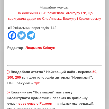
Читайте також:
На Донеччині СБУ “зачистила” агентуру РФ, що
коригувала удари по Слов’янську, Бахмуту і Краматорську
Унікальних переглядів:
142
Редактор:
Людмила Кліщук
〉〉
Вподобали статтю? Найкращий лайк - переказ
50,
100, 200
грн. для гонорарів авторам "Новинарні".
Наші рахунки –
тут
.
〉〉
Кожен читач "Новинарні" має змогу
налаштувати щомісячний переказ на довільну
суму
через сервіс Patreon
- на підтримку редакції.