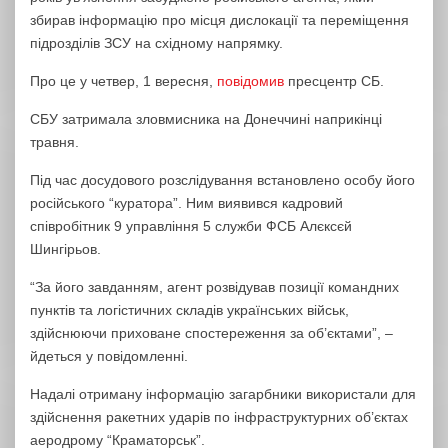
збирав інформацію про місця дислокації та переміщення
підрозділів ЗСУ на східному напрямку.
Про це у четвер, 1 вересня,
повідомив
пресцентр СБ.
СБУ затримала зловмисника на Донеччині наприкінці
травня.
Під час досудового розслідування встановлено особу його
російського “куратора”. Ним виявився кадровий
співробітник 9 управління 5 служби ФСБ Алєксєй
Шингірьов.
“За його завданням, агент розвідував позиції командних
пунктів та логістичних складів українських військ,
здійснюючи приховане спостереження за об’єктами”, –
йдеться у повідомленні.
Надалі отриману інформацію загарбники використали для
здійснення ракетних ударів по інфраструктурних об’єктах
аеродрому “Краматорськ”.