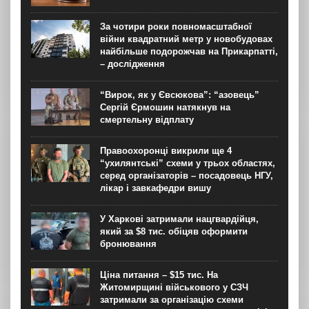
За чотири роки повномасштабної
війни квадратний метр у новобудовах
найбільше подорожчав на Прикарпатті,
– дослідження
“Вирок, як у Євсюкова”: “азовець”
Сергій Єрмошин натякнув на
смертельну відплату
Правоохоронці викрили ще 4
“ухилянтські” схеми у трьох областях,
серед організаторів – посадовець НГУ,
лікар і завкафедри вишу
У Харкові затримали нацгвардійця,
який за $8 тис. обіцяв оформити
бронювання
Ціна питання – $15 тис. На
Житомирщині військового у СЗЧ
затримали за організацію схеми