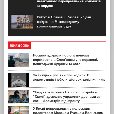
незаконного переправлення чоловіків
за кордон
Вибух в Оленівці: “азовець” дав
свідчення Міжнародному
кримінальному суду
ВІЙНА З РОСІЄЮ
Росіяни вдарили по логістичному
перехрестю в Слов’янську: є поранені,
пошкоджені будинки та авто
За тиждень росіяни пошкодили 11
локомотивів і вбили шістьох залізничників
“Керувати можна з Європи”: розробка
“Скелі” дозволяє управляти дронами за
сотні кілометрів від фронту
У Києві попрощалися з польським
волонтером Мареком Русеком-Вольським,