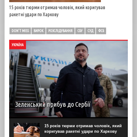
15 років тюрми отримав чоловік, який коригував
ракетні удари по Харкову
DON'T MISS
ВИРОК
РОЗСЛІДУВАННЯ
СБУ
СУД
ФСБ
УКРАЇНА
Зеленський прибув до Сербії
Президент України Володимир Зеленський прибув до
Сербії разом із делегацією. Під час візиту він планує
провести переговори з президентом Александром
15 років тюрми отримав чоловік, який
Вучичем та прем’єр-міністром Джуро Мацутом. Про це
коригував ракетні удари по Харкову
Зеленський повідомив...