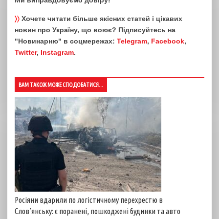
Ми виправдовуємо довіру!
〉〉
Хочете читати більше якісних статей і цікавих
новин про Україну, що воює? Підписуйтесь на
"Новинарню" в соцмережах:
Telegram
,
Facebook
,
Twitter
,
Instagram
.
ВАМ ТАКОЖ МОЖЕ СПОДОБАТИСЯ...
Росіяни вдарили по логістичному перехрестю в
Слов’янську: є поранені, пошкоджені будинки та авто