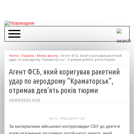
Home
›
Україна
›
Межа закону
›
Агент ФСБ, який коригував ракетний
удар по аеродрому “Краматорськ”, отримав дев’ять років тюрми
Агент ФСБ, який коригував ракетний
удар по аеродрому “Краматорськ”,
отримав дев’ять років тюрми
01/09/2022 11:35
ФОТО: ПРЕСЦЕНТР СБУ
За матеріалами військової контррозвідки СБУ до дев’яти
років ув’язнення засуджено російського агента, який