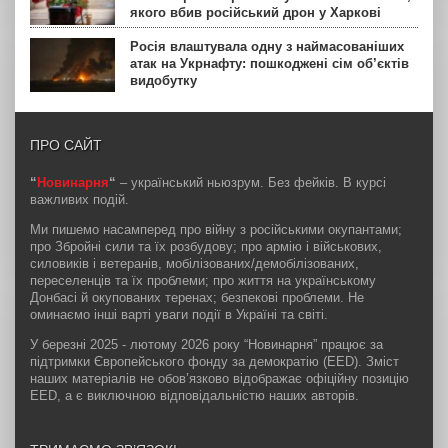
якого вбив російський дрон у Харкові
Росія влаштувала одну з наймасованіших
атак на Укрнафту: пошкоджені сім об’єктів
видобутку
ПРО САЙТ
“
Новинарня
“
– український ньюзрум. Без фейків. В курсі
важливих подій.
Ми пишемо насамперед про війну з російськими окупантами;
про Збройні сили та їх розбудову; про армію і військових,
силовиків і ветеранів, мобілізованих/демобілізованих,
переселенців та їх проблеми; про життя на українському
Донбасі й окупованих теренах; безпекові проблеми. Не
оминаємо інші варті уваги події в Україні та світі.
У березні 2025 - лютому 2026 року “Новинарня” працює за
підтримки Європейського фонду за демократію (EED). Зміст
наших матеріалів не обов’язково відображає офіційну позицію
EED, а є виключною відповідальністю наших авторів.