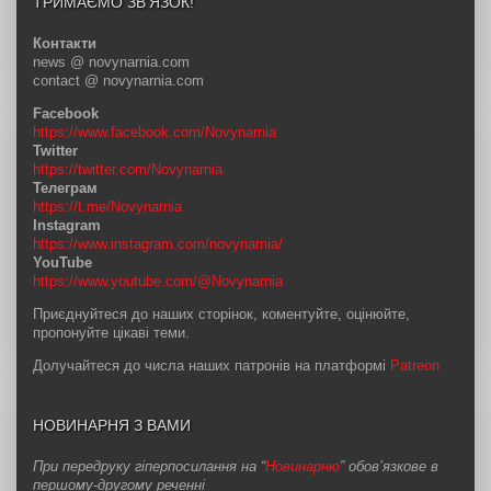
ТРИМАЄМО ЗВ’ЯЗОК!
Контакти
news @ novynarnia.com
contact @ novynarnia.com
Facebook
https://www.facebook.com/Novynarnia
Twitter
https://twitter.com/Novynarnia
Телеграм
https://t.me/Novynarnia
Instagram
https://www.instagram.com/novynarnia/
YouTube
https://www.youtube.com/@Novynarnia
Приєднуйтеся до наших сторінок, коментуйте, оцінюйте,
пропонуйте цікаві теми.
Долучайтеся до числа наших патронів на платформі
Patreon
НОВИНАРНЯ З ВАМИ
При передруку гіперпосилання на “
Новинарню
” обов’язкове в
першому-другому реченні