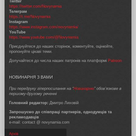
Twitter
https://twitter.com/Novynarnia
Телеграм
https://t.me/Novynarnia
Instagram
https://www.instagram.com/novynarnia/
YouTube
https://www.youtube.com/@Novynarnia
Приєднуйтеся до наших сторінок, коментуйте, оцінюйте,
пропонуйте цікаві теми.
Долучайтеся до числа наших патронів на платформі
Patreon
НОВИНАРНЯ З ВАМИ
При передруку гіперпосилання на “
Новинарню
” обов’язкове в
першому-другому реченні
Головний редактор:
Дмитро Лиховій
Запрошуємо до співпраці партнерів, однодумців та
рекламодавців
e-mail: contact @ novynarnia.com
Архів