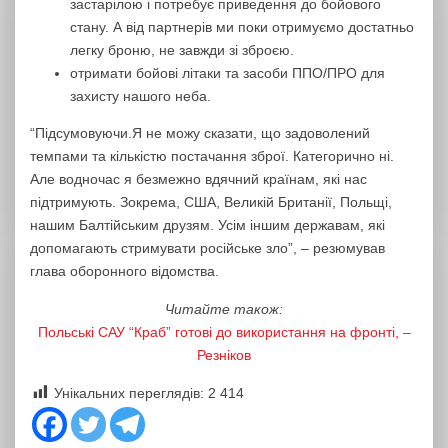
застарілою і потребує приведення до бойового
стану. А від партнерів ми поки отримуємо достатньо
легку броню, не завжди зі зброєю.
отримати бойові літаки та засоби ППО/ПРО для
захисту нашого неба.
“Підсумовуючи.
Я не можу сказати, що задоволений
темпами та кількістю постачання зброї. Категорично ні.
Але водночас я безмежно вдячний країнам, які нас
підтримують. Зокрема, США, Великій Британії, Польщі,
нашим Балтійським друзям. Усім іншим державам, які
допомагають стримувати російське зло”, – резюмував
глава оборонного відомства.
Читайте також:
Польські САУ “Краб” готові до використання на фронті, –
Резніков
Унікальних переглядів:
2 414