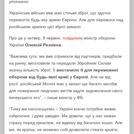
уточнено
Українське військо вже має стільки зброї, що здатне
перемогти будь-яку армію Європи. Але для перемоги над
російською армією цієї зброї замало.
Про це у четвер, 9 червня,
повідомив
міністр оборони
України
Олексій Резніков.
“Важлива суть: ми вже отримали від партнерів, придбали
на ринку, виготовили та передали Збройним Силам
значну кількість зброї. Її
вистачило б для переможної
оборони від будь-якої армії у Європі
.
Але не від
росії.
російський Молох має у запасі ще багато засобів
для пожирання людських життів задля задоволення свого
імперського его”, – пише міністр у ФБ.
“Тому ми наголошуємо – Україні конче потрібне важке
озброєння, і дуже швидко. Ми довели, що у нас немає
страху перед кремлем, на відміну від багатьох інших. Але
ми, як країна, не можемо собі дозволити стікати кров’ю,