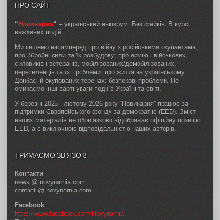
ПРО САЙТ
“
Новинарня
“
– український ньюзрум. Без фейків. В курсі
важливих подій.
Ми пишемо насамперед про війну з російськими окупантами;
про Збройні сили та їх розбудову; про армію і військових,
силовиків і ветеранів, мобілізованих/демобілізованих,
переселенців та їх проблеми; про життя на українському
Донбасі й окупованих теренах; безпекові проблеми. Не
оминаємо інші варті уваги події в Україні та світі.
У березні 2025 - лютому 2026 року “Новинарня” працює за
підтримки Європейського фонду за демократію (EED). Зміст
наших матеріалів не обов’язково відображає офіційну позицію
EED, а є виключною відповідальністю наших авторів.
ТРИМАЄМО ЗВ’ЯЗОК!
Контакти
news @ novynarnia.com
contact @ novynarnia.com
Facebook
https://www.facebook.com/Novynarnia