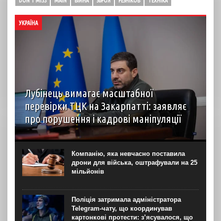
DON'T MISS
MAIN
ВІЙНА
ЗБРОЯ
РЕЗНІКОВ
ТЕХНІКА
УКРАЇНА
Лубінець вимагає масштабної
перевірки ТЦК на Закарпатті: заявляє
про порушення і кадрові маніпуляції
Уповноважений Верховної Ради з питань захисту прав
людини Дмитро Лубінець вимагає масштабної перевірки
ОТЦК та СП на Закарпатті Про це омбудсман написав у
Компанію, яка невчасно поставила
неділю, 9 серпня, у своєму телеграм-каналі....
дрони для війська, оштрафували на 25
мільйонів
Поліція затримала адміністратора
Telegram-чату, що координував
картонкові протести: з’ясувалося, що