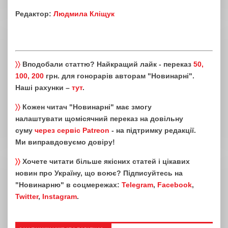
Редактор:
Людмила Кліщук
〉〉
Вподобали статтю? Найкращий лайк - переказ
50,
100, 200
грн. для гонорарів авторам "Новинарні".
Наші рахунки –
тут
.
〉〉
Кожен читач "Новинарні" має змогу
налаштувати щомісячний переказ на довільну
суму
через сервіс Patreon
- на підтримку редакції.
Ми виправдовуємо довіру!
〉〉
Хочете читати більше якісних статей і цікавих
новин про Україну, що воює? Підписуйтесь на
"Новинарню" в соцмережах:
Telegram
,
Facebook
,
Twitter
,
Instagram
.