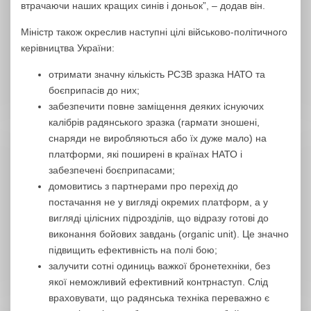
втрачаючи наших кращих синів і доньок”, – додав він.
Міністр також окреслив наступні цілі військово-політичного
керівництва України:
отримати значну кількість РСЗВ зразка НАТО та
боєприпасів до них;
забезпечити повне заміщення деяких існуючих
калібрів радянського зразка (гармати зношені,
снаряди не виробляються або їх дуже мало) на
платформи, які поширені в країнах НАТО і
забезпечені боєприпасами;
домовитись з партнерами про перехід до
постачання не у вигляді окремих платформ, а у
вигляді цілісних підрозділів, що відразу готові до
виконання бойових завдань (organic unit). Це значно
підвищить ефективність на полі бою;
залучити сотні одиниць важкої бронетехніки, без
якої неможливий ефективний контрнаступ. Слід
враховувати, що радянська техніка переважно є