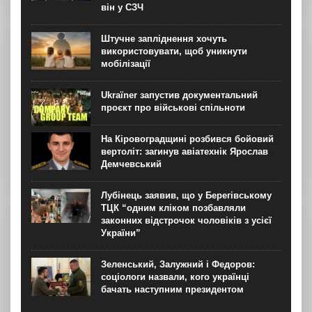
він у СЗЧ
Штучне запліднення хочуть
використовувати, щоб уникнути
мобілізації
Ukraїner запустив документальний
проєкт про військові спільноти
На Кіровоградщині розбився бойовий
вертоліт: загинув авіатехнік Ярослав
Демчевський
Лубінець заявив, що у Берегівському
ТЦК “одним кліком позбавляли
законних відстрочок чоловіків з усієї
України”
Зеленський, Залужний і Федоров:
соціологи назвали, кого українці
бачать наступним президентом