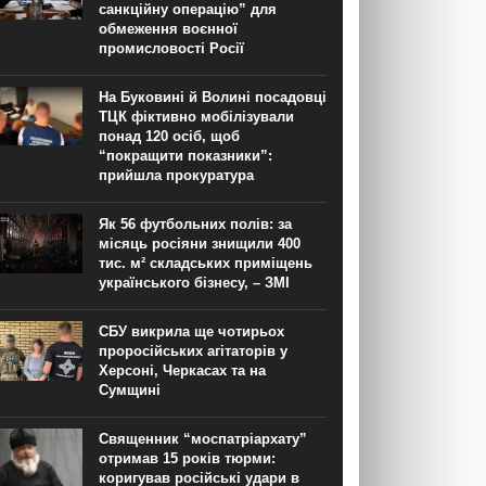
санкційну операцію” для
обмеження воєнної
промисловості Росії
На Буковині й Волині посадовці
ТЦК фіктивно мобілізували
понад 120 осіб, щоб
“покращити показники”:
прийшла прокуратура
Як 56 футбольних полів: за
місяць росіяни знищили 400
тис. м² складських приміщень
українського бізнесу, – ЗМІ
СБУ викрила ще чотирьох
проросійських агітаторів у
Херсоні, Черкасах та на
Сумщині
Священник “моспатріархату”
отримав 15 років тюрми:
коригував російські удари в