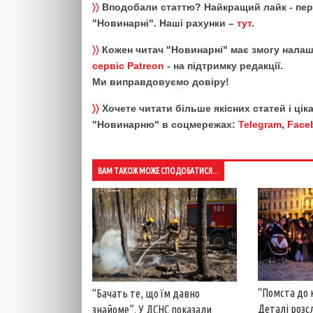
〉〉
Вподобали статтю? Найкращий лайк - пе
"Новинарні". Наші рахунки –
тут
.
〉〉
Кожен читач "Новинарні" має змогу налаш
сервіс Patreon
- на підтримку редакції.
Ми виправдовуємо довіру!
〉〉
Хочете читати більше якісних статей і ці
"Новинарню" в соцмережах:
Telegram
,
Face
ВАМ ТАКОЖ МОЖЕ СПОДОБАТИСЯ...
“Помста до 
“Бачать те, що їм давно
Деталі розс
знайоме”. У ДСНС показали