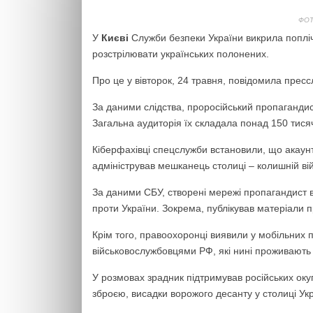
ФОТ
У
Києві
Служби безпеки України викрила поплічн
розстрілювати українських полонених.
Про це у вівторок, 24 травня, повідомила пресс
За даними слідства, проросійський пропагандис
Загальна аудиторія їх складала понад 150 тисяч
Кіберфахівці спецслужби встановили, що акаун
адміністрував мешканець столиці – колишній ві
За даними СБУ, створені мережі пропагандист 
проти України. Зокрема, публікував матеріали п
Крім того, правоохоронці виявили у мобільних
військовослужбовцями РФ, які нині проживають 
У розмовах зрадник підтримував російських оку
зброєю, висадки ворожого десанту у столиці Ук