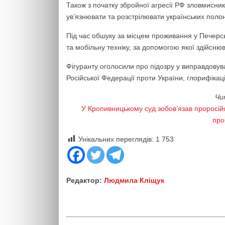
Також з початку збройної агресії РФ зловмисник
ув’язнювати та розстрілювати українських поло
Під час обшуку за місцем проживання у Печерс
та мобільну техніку, за допомогою якої здійсню
Фігуранту оголосили про підозру у виправдовув
Російської Федерації проти України, глорифікаці
Чи
У Кропивницькому суд зобов’язав проросійс
про
Унікальних переглядів:
1 753
Редактор:
Людмила Кліщук