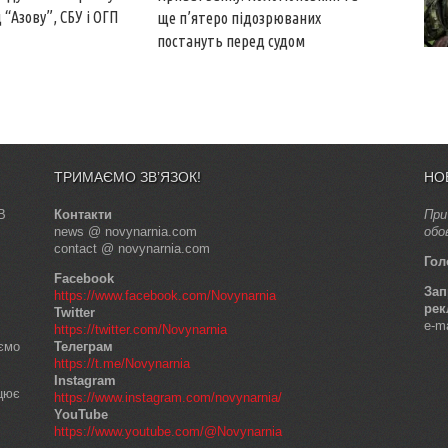
 “Азову”, СБУ і ОГП
ще п’ятеро підозрюваних
постануть перед судом
ТРИМАЄМО ЗВ’ЯЗОК!
НО
В
Контакти
При
news @ novynarnia.com
обо
contact @ novynarnia.com
Гол
Facebook
Зап
https://www.facebook.com/Novynarnia
рек
Twitter
e-m
https://twitter.com/Novynarnia
аємо
Телеграм
https://t.me/Novynarnia
Instagram
ацює
https://www.instagram.com/novynarnia/
YouTube
https://www.youtube.com/@Novynarnia