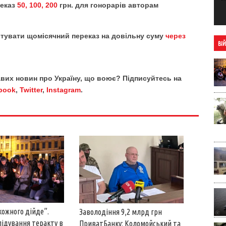
реказ
50, 100, 200
грн. для гонорарів авторам
тувати щомісячний переказ на довільну суму
через
ВІ
кавих новин про Україну, що воює? Підписуйтесь на
book
,
Twitter
,
Instagram
.
кожного дійде”.
Заволодіння 9,2 млрд грн
лідування теракту в
ПриватБанку: Коломойський та