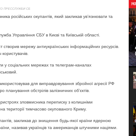
УК
О ПРЕССЛУЖБИ СБ
ика російських окупантів, який закликав ув’язнювати та
лужба Управління СБУ в Києві та Київській області.
т створив мережу антиукраїнських інформаційних ресурсів.
 користувачів.
ти у соціальних мережах та телеграм-каналах
йськовий.
використовував для виправдовування збройної агресії РФ
ро планування обстрілів залізничних об’єктів.
 пристроях зловмисника переписку з колишніми
на території тимчасово окупованого Криму.
пантів, закликав до знищення будь-якої країни ядерною
раїни, називав українців та американців штучними націями.