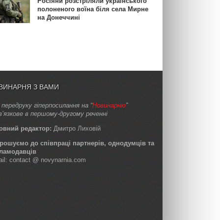
Росіяни розстріляли українського
полоненого воїна біля села Мирне
на Донеччині
ВИНАРНЯ З ВАМИ
 передруку гіперпосилання на “
Новинарню
”
в’язкове в першому-другому реченні
овний редактор:
Дмитро Лиховій
рошуємо до співпраці партнерів, однодумців та
ламодавців
ail: contact @ novynarnia.com