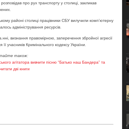
 розповідав про рух транспорту у столиці, закликав
нених.
ькому районі столиці працівники СБУ вилучили комп’ютерну
валось адміністрування ресурсів.
а.нні, визнання правомірною, заперечення збройної агресії
я її учасників Кримінального кодексу України.
тайте також:
ького агітатора вивчити пісню “Батько наш Бандера” та
читати дві книги