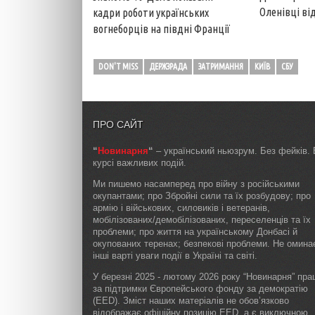
Оленівці від
кадри роботи українських
вогнеборців на півдні Франції
DON'T MISS
ДЕРЖЗРАДА
ЗАТРИМАННЯ
КИЇВ
СБУ
ПРО САЙТ
“
Новинарня
“
– український ньюзрум. Без фейків. 
курсі важливих подій.
Ми пишемо насамперед про війну з російськими
окупантами; про Збройні сили та їх розбудову; про
армію і військових, силовиків і ветеранів,
мобілізованих/демобілізованих, переселенців та їх
проблеми; про життя на українському Донбасі й
окупованих теренах; безпекові проблеми. Не омин
інші варті уваги події в Україні та світі.
У березні 2025 - лютому 2026 року “Новинарня” пр
за підтримки Європейського фонду за демократію
(EED). Зміст наших матеріалів не обов’язково
відображає офіційну позицію EED, а є виключною