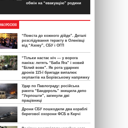
обмін на “евакуацію” родини
ЙНА З РОСІЄЮ
“Помста до кожного дійде”. Деталі
розслідування теракту в Оленівці
від “Азову”, СБУ і ОГП
“Тільки настає ніч — у ворога
паніка: летять “Баба Яга” і новий
“Білий вовк”. Як рота ударних
дронів 115-ї бригади випалює
окупантів на Борівському напрямку
Удар по Павлограду: російська
ракета “Бандероль” знищила депо
“Укрпошти”, загинули дві
працівниці
Дрони СБУ пошкодили два кораблі
берегової охорони ФСБ в Керчі