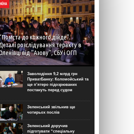
РАЇНА
“Помста до кожного дійде”.
Деталі розслідування теракту в
Оленівці від “Азову”, СБУ і ОГП
автор: Наталія Терамае 28 липня рідні вцілілих
“азовців” в Оленівці виступили із шокуючою
заявою. Мовляв, списки полонених у “бараці
Заволодіння 9,2 млрд грн
200”, де стався вибух, укладав полонений
ПриватБанку: Коломойський та
представник корпусу. Заява...
ще п’ятеро підозрюваних
постануть перед судом
Зеленський звільнив ще
чотирьох послів
Зеленський доручив
підготувати “спеціальну