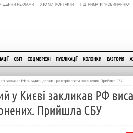
МІЩЕННЯ РЕКЛАМИ
ХТО МИ. КОНТАКТИ
ПІДТРИМАТИ “НОВИНАРНЮ”
АЦІЇ
СВІТ
СОЦМЕРЕЖІ
ПУБЛІКАЦІЇ
КОЛОНКИ
EASTОРІЯ
Ж
єві закликав РФ висадити десант і розстрілювати полонених. Прийшла СБУ
й у Києві закликав РФ виса
онених. Прийшла СБУ