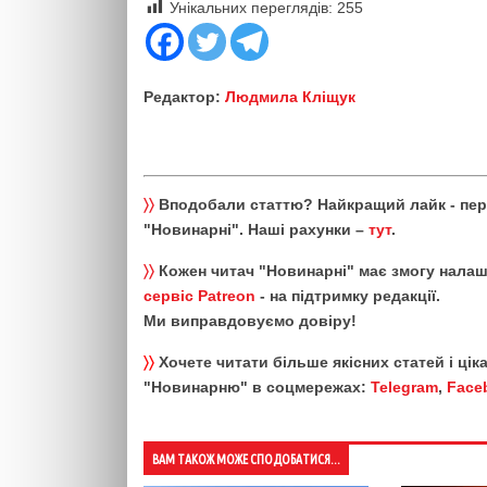
Унікальних переглядів:
255
Редактор:
Людмила Кліщук
〉〉
Вподобали статтю? Найкращий лайк - пе
"Новинарні". Наші рахунки –
тут
.
〉〉
Кожен читач "Новинарні" має змогу налаш
сервіс Patreon
- на підтримку редакції.
Ми виправдовуємо довіру!
〉〉
Хочете читати більше якісних статей і ці
"Новинарню" в соцмережах:
Telegram
,
Face
ВАМ ТАКОЖ МОЖЕ СПОДОБАТИСЯ...