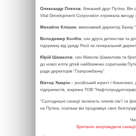
Олександр Плехов
, близький друг Путіна. Він 
Vital Development Corporation отримала вигоду 
Михайло Клішин
, виконавчий директор Банку 
Володимир Колбін
, син друга дитинства та д
підтримку від уряду Росії як генеральний дире
Юрій Шамалов
, син Миколи Шамалова та бра
до нової еліти дітей найближчих соратників Пут
ради директорів “Газпромбанку”.
Віктор Хмарін
– російський юрист і бізнесмен, 
підприємств, зокрема ТОВ “Нафтопродуктсервіс
“Сьогоднішні санкції ізолюють членів сім’ї та ф
на Путіна, оскільки він продовжує своє безглузде
Чи
Британія запровадила санкції