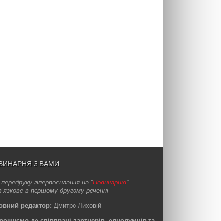
ВИНАРНЯ З ВАМИ
 передруку гіперпосилання на “
Новинарню
”
в’язкове в першому-другому реченні
овний редактор:
Дмитро Лиховій
рошуємо до співпраці партнерів, однодумців та