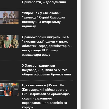
Прикарпатті, – дослідження
“Вирок, як у Євсюкова”:
“азовець” Сергій Єрмошин
натякнув на смертельну
відплату
Правоохоронці викрили ще 4
“ухилянтські” схеми у трьох
областях, серед організаторів –
посадовець НГУ, лікар і
завкафедри вишу
У Харкові затримали
нацгвардійця, який за $8 тис.
обіцяв оформити бронювання
Ціна питання – $15 тис. На
Житомирщині військового у
СЗЧ затримали за організацію
схеми незаконного
переправлення чоловіків за
кордон