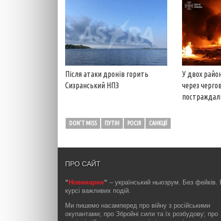
Після атаки дронів горить
У двох райо
Сизранський НПЗ
через чергову
постраждал
DON'T MISS
ПУТІН
РОСІЯ
САНКЦІЇ
ПРО САЙТ
“
Новинарня
“
– український ньюзрум. Без фейків. 
курсі важливих подій.
Ми пишемо насамперед про війну з російськими
окупантами; про Збройні сили та їх розбудову; про