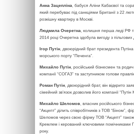
Анна Зацепліна
, бабуся Аліни Кабаєвої та со
який перебуває під санкціями Британії з 22 лют
розкішну квартиру в Москві.
Людмила Очеретна
, колишня перша леді РФ т
2014 році Очеретна здобула вигоду з пільгових
Ігор Путін
, двоюрідний брат президента Путіна
морського порту “Печенга”.
Михайло Путін
, російський бізнесмен та роди
компанії “СОГАЗ” та заступником голови правлі
Роман Путін
, двоюрідний брат, він відкрито за
сімейний зв’язок дозволив його компанії “Путін
Михайло Шеломов
, власник російського біз
“Акцепт” ділить співробітників з ТОВ “Біном”, 
Шеломов через свою фірму ТОВ “Акцепт” також є
Кремлем і керований ключовими помічниками Пу
року.