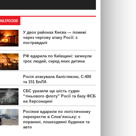
ЙНА З РОСІЄЮ
У двох районах Києва — пожежі
через чергову атаку Росії: є
постраждалі
РФ вдарила по Київщині: загинули
троє людей, серед яких дитина
Росія атакувала балістикою, С-400
та 151 БпЛА
СБС уразили ще шість суден
“тіньового флоту” Росії та базу ФСБ
на Херсонщині
Росіяни вдарили по логістичному
перехрестю в Слов’янську: є
поранені, пошкоджені будинки та
авто