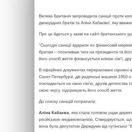
Велика Британія запровадила санкції проти к
двоюрідних братів та Аліни Кабаєвої, яку вважа
Про це йдеться у заяві на сайті британського у
“Сьогодні санкції вдарили по фінансовій мережі
братам – посиливши тиск на президента та його
його спосіб життя фінансується клікою сім’ї, друз
В офіційних документах перераховані скромні а
Санкт-Петербурзі, дві радянські машини 1950-х 
покладається на свою сім’ю, друзів дитинства та
свою чергу, підтримують його спосіб життя.
До списку санкцій потрапили:
Аліна Кабаєва
, яка стала головою ради дирек
російською медіакомпанією. Стверджується, що 
вона була депутатом Держдуми від путінської “Є