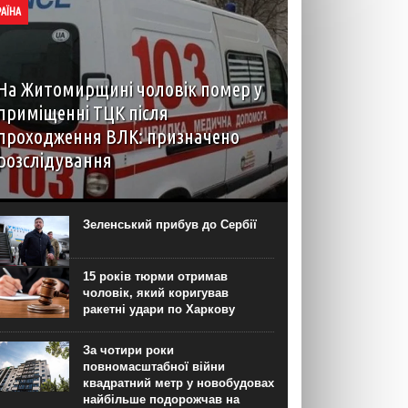
РАЇНА
На Житомирщині чоловік помер у
приміщенні ТЦК після
проходження ВЛК: призначено
розслідування
6 серпня до територіального центру
комплектування на Житомирщині доставили
чоловіка, який фігурував як порушник правил
Зеленський прибув до Сербії
військового обліку. Під час перебування у
приміщенні він знепритомнів, а потім помер. Про
інцидент...
15 років тюрми отримав
чоловік, який коригував
ракетні удари по Харкову
За чотири роки
повномасштабної війни
квадратний метр у новобудовах
найбільше подорожчав на