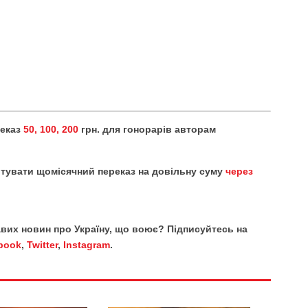
реказ
50, 100, 200
грн. для гонорарів авторам
тувати щомісячний переказ на довільну суму
через
кавих новин про Україну, що воює? Підписуйтесь на
book
,
Twitter
,
Instagram
.