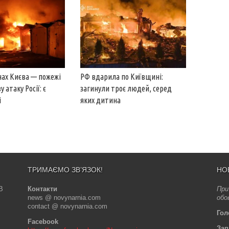
нах Києва — пожежі
РФ вдарила по Київщині:
 атаку Росії: є
загинули троє людей, серед
і
яких дитина
ТРИМАЄМО ЗВ’ЯЗОК!
НО
В
Контакти
При
news @ novynarnia.com
обо
contact @ novynarnia.com
Гол
Facebook
Зап