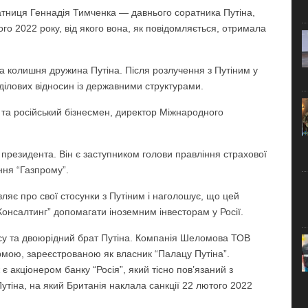
ратниця Геннадія Тимченка — давнього соратника Путіна,
ого 2022 року, від якого вона, як повідомляється, отримала
а колишня дружина Путіна. Після розлучення з Путіним у
 ділових відносин із державними структурами.
 та російський бізнесмен, директор Міжнародного
ч президента. Він є заступником голови правління страхової
ння “Газпрому”.
являє про свої стосунки з Путіним і наголошує, що цей
 Консалтинг” допомагати іноземним інвесторам у Росії.
несу та двоюрідний брат Путіна. Компанія Шеломова ТОВ
фірмою, зареєстрованою як власник “Палацу Путіна”.
 акціонером банку “Росія”, який тісно пов’язаний з
тіна, на який Британія наклала санкції 22 лютого 2022