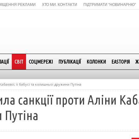
МІЩЕННЯ РЕКЛАМИ
ХТО МИ. КОНТАКТИ
ПІДТРИМАТИ “НОВИНАРНЮ”
АЦІЇ
СВІТ
СОЦМЕРЕЖІ
ПУБЛІКАЦІЇ
КОЛОНКИ
EASTОРІЯ
Ж
Кабаєвої, її бабусі та колишньої дружини Путіна
а санкції проти Аліни Кабає
 Путіна