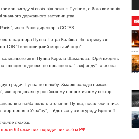
отримав вигоду зі своїх відносин із Путіним, а його компанія
зі значного державного заступництва.
ВІ
“Росія”, член Ради директорів СОГАЗ.
ілового партнера Путіна Петра Колбіна. Він отримував
ктор ТОВ “Геленджицький морський порт”.
т колишнього зятя Путіна Кирила Шамалова. Юрій входить
іна і швидко піднявся до президента “Газфонду” та члена
друг і родич Путіна по шлюбу. Хмарін володів низкою
”, яке працювало у російському енергетичному секторі.
інансистів із найближчого оточення Путіна, посилюючи тиск
 вторгнення в Україну”, – йдеться у заяві уряду Британії.
тайте також:
 проти 63 фізичних і юридичних осіб із РФ