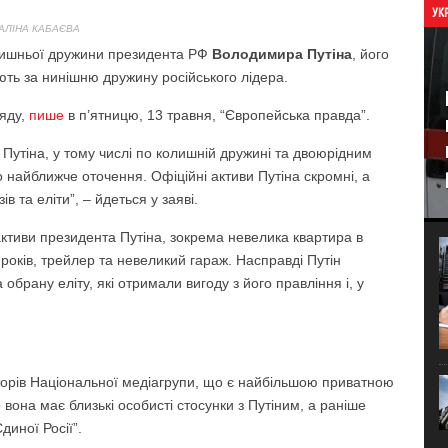
УК
АЛІНА КАБАЄВА
олишньої дружини президента РФ
Володимира Путіна
, його
ють за нинішню дружину російського лідера.
ряду,
пише
в п’ятницю, 13 травня, “Європейська правда”.
 Путіна, у тому числі по колишній дружині та двоюрідним
 найближче оточення. Офіційні активи Путіна скромні, а
ів та еліти”, – йдеться у заяві.
ктиви президента Путіна, зокрема невелика квартира в
років, трейлер та невеликий гараж. Насправді Путін
 обрану еліту, які отримали вигоду з його правління і, у
торів Національної медіагрупи, що є найбільшою приватною
вона має близькі особисті стосунки з Путіним, а раніше
диної Росії”.