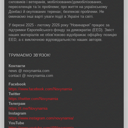
силовиків і ветеранів, мобілізованих/демобілізованих,
переселенців та їх проблеми; про життя на українському
Донбасі й окупованих теренах; безпекові проблеми. Не
оминаємо інші варті уваги події в Україні та світі.
У березні 2025 - лютому 2026 року “Новинарня” працює за
підтримки Європейського фонду за демократію (EED). Зміст
наших матеріалів не обов’язково відображає офіційну позицію
EED, а є виключною відповідальністю наших авторів.
ТРИМАЄМО ЗВ’ЯЗОК!
Контакти
news @ novynarnia.com
contact @ novynarnia.com
Facebook
https://www.facebook.com/Novynarnia
Twitter
https://twitter.com/Novynarnia
Телеграм
https://t.me/Novynarnia
Instagram
https://www.instagram.com/novynarnia/
YouTube
https://www.youtube.com/@Novynarnia