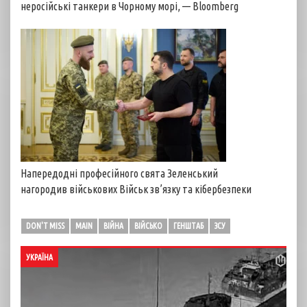
неросійські танкери в Чорному морі, — Bloomberg
Напередодні професійного свята Зеленський
нагородив військових Військ зв’язку та кібербезпеки
DON'T MISS
MAIN
ВІЙНА
ВІЙСЬКО
ГЕНШТАБ
ЗСУ
УКРАЇНА