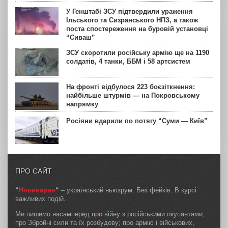
У Генштабі ЗСУ підтвердили ураження
Ільського та Сизранського НПЗ, а також
поста спостереження на буровій установці
“Сиваш”
ЗСУ скоротили російську армію ще на 1190
солдатів, 4 танки, ББМ і 58 артсистем
На фронті відбулося 223 боєзіткнення:
найбільше штурмів — на Покровському
напрямку
Росіяни вдарили по потягу “Суми — Київ”
ПРО САЙТ
“
Новинарня
“
– український ньюзрум. Без фейків. В курсі
важливих подій.
Ми пишемо насамперед про війну з російськими окупантами;
про Збройні сили та їх розбудову; про армію і військових,