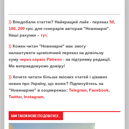
〉〉
Вподобали статтю? Найкращий лайк - переказ
50,
100, 200
грн. для гонорарів авторам "Новинарні".
Наші рахунки –
тут
.
〉〉
Кожен читач "Новинарні" має змогу
налаштувати щомісячний переказ на довільну
суму
через сервіс Patreon
- на підтримку редакції.
Ми виправдовуємо довіру!
〉〉
Хочете читати більше якісних статей і цікавих
новин про Україну, що воює? Підписуйтесь на
"Новинарню" в соцмережах:
Telegram
,
Facebook
,
Twitter
,
Instagram
.
ВАМ ТАКОЖ МОЖЕ СПОДОБАТИСЯ...