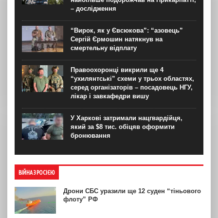
– дослідження
“Вирок, як у Євсюкова”: “азовець”
Сергій Єрмошин натякнув на
смертельну відплату
Правоохоронці викрили ще 4
“ухилянтські” схеми у трьох областях,
серед організаторів – посадовець НГУ,
лікар і завкафедри вишу
У Харкові затримали нацгвардійця,
який за $8 тис. обіцяв оформити
бронювання
ВІЙНА З РОСІЄЮ
Дрони СБС уразили ще 12 суден “тіньового
флоту” РФ