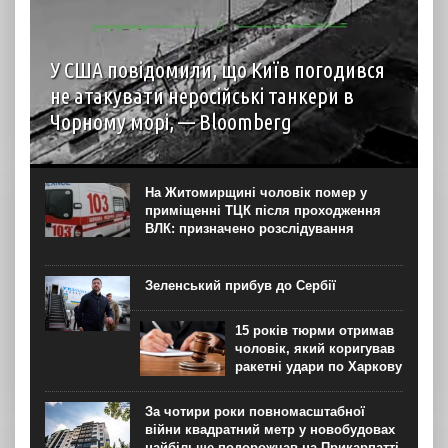
У США повідомили, що Київ погодився
не атакувати неросійські танкери в
Чорному морі, — Bloomberg
За словами представника уряду США, Україна
погодилася не завдавати ударів по деяких неросійських
нафтових танкерах та об’єктах інфраструктури Чорного
На Житомирщині чоловік помер у
моря, що мають критичне значення для експорту
приміщенні ТЦК після проходження
казахстанської нафти, після...
ВЛК: призначено розслідування
Зеленський прибув до Сербії
15 років тюрми отримав
чоловік, який коригував
ракетні удари по Харкову
За чотири роки повномасштабної
війни квадратний метр у новобудовах
найбільше подорожчав на Прикарпатті,