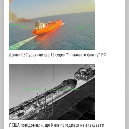
Дрони СБС уразили ще 12 суден “тіньового флоту” РФ
У США повідомили, що Київ погодився не атакувати