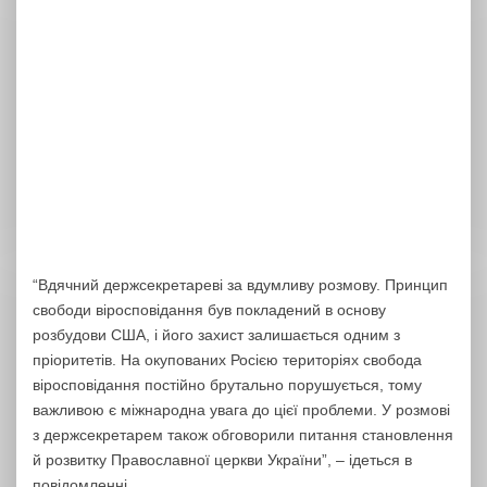
“Вдячний держсекретареві за вдумливу розмову. Принцип
свободи віросповідання був покладений в основу
розбудови США, і його захист залишається одним з
пріоритетів. На окупованих Росією територіях свобода
віросповідання постійно брутально порушується, тому
важливою є міжнародна увага до цієї проблеми. У розмові
з держсекретарем також обговорили питання становлення
й розвитку Православної церкви України”, – ідеться в
повідомленні.