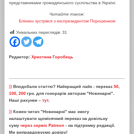
представниками громадянського суспільства в Україні.
Читайте також:
Блінкен зустрівся з експрезидентом Порошенком
Унікальних переглядів:
31
Редактор:
Христина Горобець
〉〉
Вподобали статтю? Найкращий лайк - переказ
50,
100, 200
грн. для гонорарів авторам "Новинарні".
Наші рахунки –
тут
.
〉〉
Кожен читач "Новинарні" має змогу
налаштувати щомісячний переказ на довільну
суму
через сервіс Patreon
- на підтримку редакції.
Ми виправдовуємо довіру!