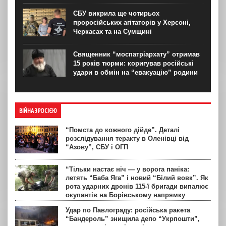
СБУ викрила ще чотирьох
проросійських агітаторів у Херсоні,
Черкасах та на Сумщині
Священник “моспатріархату” отримав
15 років тюрми: коригував російські
удари в обмін на “евакуацію” родини
ВІЙНА З РОСІЄЮ
“Помста до кожного дійде”. Деталі
розслідування теракту в Оленівці від
“Азову”, СБУ і ОГП
“Тільки настає ніч — у ворога паніка:
летять “Баба Яга” і новий “Білий вовк”. Як
рота ударних дронів 115-ї бригади випалює
окупантів на Борівському напрямку
Удар по Павлограду: російська ракета
“Бандероль” знищила депо “Укрпошти”,