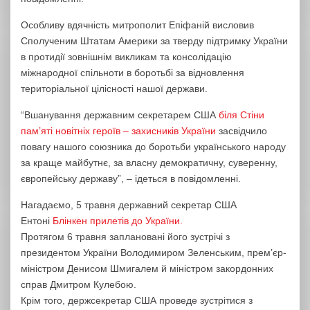
Особливу вдячність митрополит Епіфаній висловив
Сполученим Штатам Америки за тверду підтримку України
в протидії зовнішнім викликам та консолідацію
міжнародної спільноти в боротьбі за відновлення
територіальної цілісності нашої держави.
“Вшанування державним секретарем США
біля Стіни
пам’яті новітніх героїв – захисників України
засвідчило
повагу нашого союзника до боротьби українського народу
за краще майбутнє, за власну демократичну, суверенну,
європейську державу”, – ідеться в повідомленні.
Нагадаємо, 5 травня державний секретар США
Ентоні
Блінкен прилетів до України.
Протягом 6 травня заплановані його зустрічі з
президентом України Володимиром Зеленським, прем’єр-
міністром Денисом Шмигалем й міністром закордонних
справ Дмитром Кулебою.
Крім того, держсекретар США проведе зустрітися з