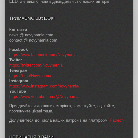
EED, а є виключною відповідальністю наших авторів.
ТРИМАЄМО ЗВ’ЯЗОК!
Контакти
news @ novynarnia.com
contact @ novynarnia.com
Facebook
https://www.facebook.com/Novynarnia
Twitter
https://twitter.com/Novynarnia
Телеграм
https://t.me/Novynarnia
Instagram
https://www.instagram.com/novynarnia/
YouTube
https://www.youtube.com/@Novynarnia
Приєднуйтеся до наших сторінок, коментуйте, оцінюйте,
пропонуйте цікаві теми.
Долучайтеся до числа наших патронів на платформі
Patreon
НОВИНАРНЯ З ВАМИ