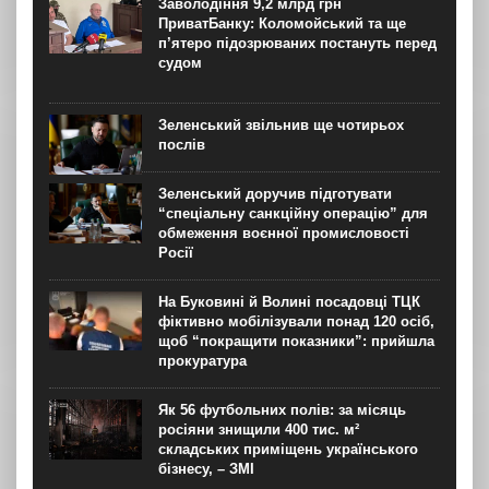
Заволодіння 9,2 млрд грн
вибух, укладав полонений представник корпусу. Заява...
ПриватБанку: Коломойський та ще
п’ятеро підозрюваних постануть перед
судом
Зеленський звільнив ще чотирьох
послів
Зеленський доручив підготувати
“спеціальну санкційну операцію” для
обмеження воєнної промисловості
Росії
На Буковині й Волині посадовці ТЦК
фіктивно мобілізували понад 120 осіб,
щоб “покращити показники”: прийшла
прокуратура
Як 56 футбольних полів: за місяць
росіяни знищили 400 тис. м²
складських приміщень українського
бізнесу, – ЗМІ