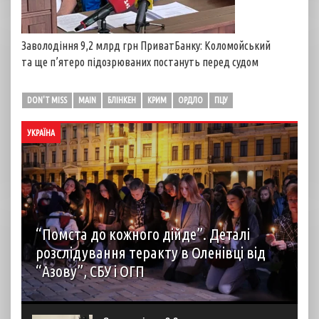
Заволодіння 9,2 млрд грн ПриватБанку: Коломойський
та ще п’ятеро підозрюваних постануть перед судом
DON'T MISS
MAIN
БЛІНКЕН
КРИМ
ОРДЛО
ПЦУ
УКРАЇНА
“Помста до кожного дійде”. Деталі
розслідування теракту в Оленівці від
“Азову”, СБУ і ОГП
автор: Наталія Терамае 28 липня рідні вцілілих
“азовців” в Оленівці виступили із шокуючою заявою.
Мовляв, списки полонених у “бараці 200”, де стався