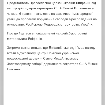
Предстоятель Православної церкви України
Епіфаній
під
час зустрічі з держсекретарем США
Ентоні Блінкеном
у
четвер, 6 травня, наголосив на важливості міжнародної
уваги до проблеми порушення свободи віросповідання на
окупованих Російською Федерацією територіях України.
Про це йдеться в повідомленні на фейсбук-сторінці
митрополита Епіфанія.
Зокрема зазначається, що Епіфаній сьогодні “мав нагоду
вітати в духовному центрі Помісної української
православної церкви – Свято-Михайлівському
Золотоверхому соборі” державного секретаря США Ентоні
Блінкена.