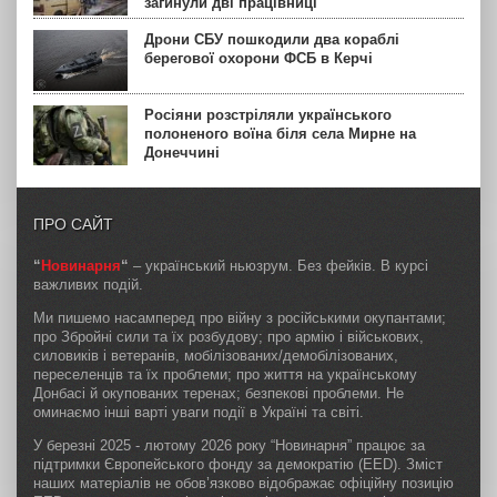
загинули дві працівниці
Дрони СБУ пошкодили два кораблі
берегової охорони ФСБ в Керчі
Росіяни розстріляли українського
полоненого воїна біля села Мирне на
Донеччині
ПРО САЙТ
“
Новинарня
“
– український ньюзрум. Без фейків. В курсі
важливих подій.
Ми пишемо насамперед про війну з російськими окупантами;
про Збройні сили та їх розбудову; про армію і військових,
силовиків і ветеранів, мобілізованих/демобілізованих,
переселенців та їх проблеми; про життя на українському
Донбасі й окупованих теренах; безпекові проблеми. Не
оминаємо інші варті уваги події в Україні та світі.
У березні 2025 - лютому 2026 року “Новинарня” працює за
підтримки Європейського фонду за демократію (EED). Зміст
наших матеріалів не обов’язково відображає офіційну позицію