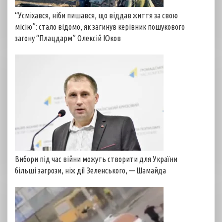
“Усміхався, ніби пишався, що віддав життя за свою
місію”: стало відомо, як загинув керівник пошукового
загону “Плацдарм” Олексій Юков
Вибори під час війни можуть створити для України
більші загрози, ніж дії Зеленського, — Шамайда