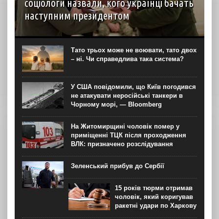
соціологи назвали, кого українці бачать
наступним президентом
Наразі в разі проведення президентських виборів
більшість українців обрали б на цю посаду чинного
президента Володимира Зеленського. На другому місці
Тато трьох може не воювати, тато двох
за підтримкою виборців опинився колишній
– ні. Чи справедлива така система?
головнокомандувач ЗСУ, а тепер...
У США повідомили, що Київ погодився
не атакувати неросійські танкери в
Чорному морі, — Bloomberg
На Житомирщині чоловік помер у
приміщенні ТЦК після проходження
ВЛК: призначено розслідування
Зеленський прибув до Сербії
15 років тюрми отримав
чоловік, який коригував
ракетні удари по Харкову