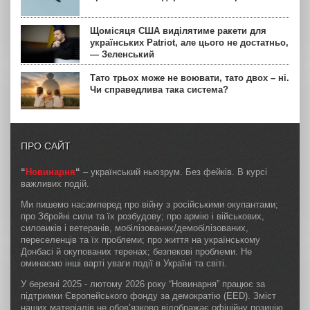
Щомісяця США виділятиме ракети для
українських Patriot, але цього не достатньо,
— Зеленський
Тато трьох може не воювати, тато двох – ні.
Чи справедлива така система?
ПРО САЙТ
“
Новинарня
“
– український ньюзрум. Без фейків. В курсі
важливих подій.
Ми пишемо насамперед про війну з російськими окупантами;
про Збройні сили та їх розбудову; про армію і військових,
силовиків і ветеранів, мобілізованих/демобілізованих,
переселенців та їх проблеми; про життя на українському
Донбасі й окупованих теренах; безпекові проблеми. Не
оминаємо інші варті уваги події в Україні та світі.
У березні 2025 - лютому 2026 року “Новинарня” працює за
підтримки Європейського фонду за демократію (EED). Зміст
наших матеріалів не обов’язково відображає офіційну позицію