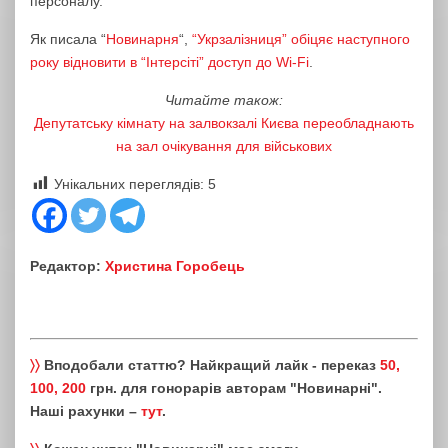
персоналу.
Як писала “
Новинарня
“,
“Укрзалізниця” обіцяє наступного
року відновити в “Інтерсіті” доступ до Wi-Fi
.
Читайте також:
Депутатську кімнату на залвокзалі Києва переобладнають
на зал очікування для військових
Унікальних переглядів:
5
Редактор:
Христина Горобець
〉〉
Вподобали статтю? Найкращий лайк - переказ
50,
100, 200
грн. для гонорарів авторам "Новинарні".
Наші рахунки –
тут
.