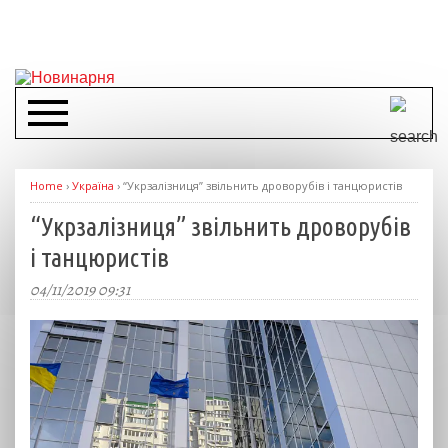
Home
›
Україна
›
“Укрзалізниця” звільнить дроворубів і танцюристів
“Укрзалізниця” звільнить дроворубів
і танцюристів
04/11/2019 09:31