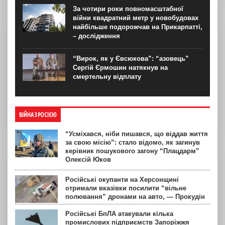
За чотири роки повномасштабної
війни квадратний метр у новобудовах
найбільше подорожчав на Прикарпатті,
– дослідження
“Вирок, як у Євсюкова”: “азовець”
Сергій Єрмошин натякнув на
смертельну відплату
ВІЙНА З РОСІЄЮ
“Усміхався, ніби пишався, що віддав життя
за свою місію”: стало відомо, як загинув
керівник пошукового загону “Плацдарм”
Олексій Юков
Російські окупанти на Херсонщині
отримали вказівки посилити “вільне
полювання” дронами на авто, — Прокудін
Російські БпЛА атакували кілька
промислових підприємств Запоріжжя