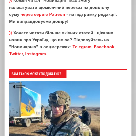
〉〉
Кожен читач "Новинарні" має змогу
налаштувати щомісячний переказ на довільну
суму
через сервіс Patreon
- на підтримку редакції.
Ми виправдовуємо довіру!
〉〉
Хочете читати більше якісних статей і цікавих
новин про Україну, що воює? Підписуйтесь на
"Новинарню" в соцмережах:
Telegram
,
Facebook
,
Twitter
,
Instagram
.
ВАМ ТАКОЖ МОЖЕ СПОДОБАТИСЯ...