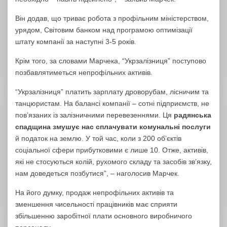
Він додав, що триває робота з профільним міністерством,
урядом, Світовим банком над програмою оптимізації
штату компанії за наступні 3-5 років.
Крім того, за словами Марчека, “Укрзалізниця” поступово
позбавлятиметься непрофільних активів.
“Укрзалізниця” платить зарплату дроворубам, лісничим та
танцюристам. На балансі компанії – сотні підприємств, не
пов’язаних із залізничними перевезеннями. Ця
радянська
спадщина змушує нас сплачувати комунальні послуги
й податок на землю. У той час, коли з 200 об’єктів
соціальної сфери прибутковими є лише 10. Отже, активів,
які не стосуються колій, рухомого складу та засобів зв’язку,
нам доведеться позбутися”, – наголосив Марчек.
На його думку, продаж непрофільних активів та
зменшення чисельності працівників має сприяти
збільшенню заробітної плати основного виробничого