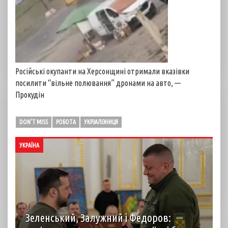
Російські окупанти на Херсонщині отримали вказівки
посилити “вільне полювання” дронами на авто, —
Прокудін
DON'T MISS
РОБОТА
УКРЗАЛІЗНИЦЯ
УКРАЇНА
Зеленський, Залужний і Федоров: