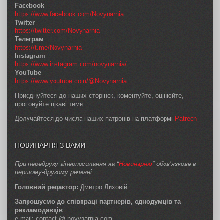
Facebook
https://www.facebook.com/Novynarnia
Twitter
https://twitter.com/Novynarnia
Телеграм
https://t.me/Novynarnia
Instagram
https://www.instagram.com/novynarnia/
YouTube
https://www.youtube.com/@Novynarnia
Приєднуйтеся до наших сторінок, коментуйте, оцінюйте,
пропонуйте цікаві теми.
Долучайтеся до числа наших патронів на платформі
Patreon
НОВИНАРНЯ З ВАМИ
При передруку гіперпосилання на “
Новинарню
” обов’язкове в
першому-другому реченні
Головний редактор:
Дмитро Лиховій
Запрошуємо до співпраці партнерів, однодумців та
рекламодавців
e-mail: contact @ novynarnia.com