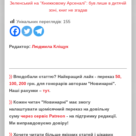
Зеленський на “Книжковому Арсеналі”: був лише в дитячій
зоні, книг не згадав
Унікальних переглядів:
155
Редактор:
Людмила Кліщук
〉〉
Вподобали статтю? Найкращий лайк - переказ
50,
100, 200
грн. для гонорарів авторам "Новинарні".
Наші рахунки –
тут
.
〉〉
Кожен читач "Новинарні" має змогу
налаштувати щомісячний переказ на довільну
суму
через сервіс Patreon
- на підтримку редакції.
Ми виправдовуємо довіру!
〉〉
Хочете читати більше якісних статей і цікавих