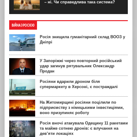
– ні. Чи справедлива така система?
ВІЙНА З РОСІЄЮ
Росія знищила гуманітарний склад ВООЗ у
Дніпрі
У Запоріжжі через повторний російський
удар загинув рятувальник Олександр
Продан
Росіяни вдарили дроном біля
супермаркету в Херсоні, є постраждалі
На Житомирщині росіяни поцілили по
підприємству з німецькими інвестиціями,
воно призупиняє роботу
Росія вночі атакувала Одещину 11 ракетами
та майже сотнею дронів: є влучання на
дев’яти локаціях