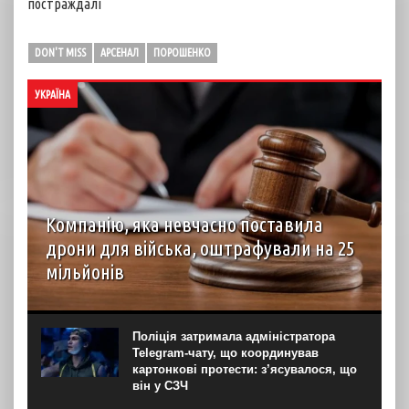
постраждалі
DON'T MISS
АРСЕНАЛ
ПОРОШЕНКО
УКРАЇНА
Компанію, яка невчасно поставила
дрони для війська, оштрафували на 25
мільйонів
Господарський суд Рівненської області вирішив стягнути
з ТОВ “Домпромбуд” на користь ДП Міністерства
оборони “Агенція оборонних закупівель” 24,88 млн грн за
Поліція затримала адміністратора
невчасно поставлені дрони. Про це свідчить рішення
Telegram-чату, що координував
суду...
картонкові протести: з’ясувалося, що
він у СЗЧ