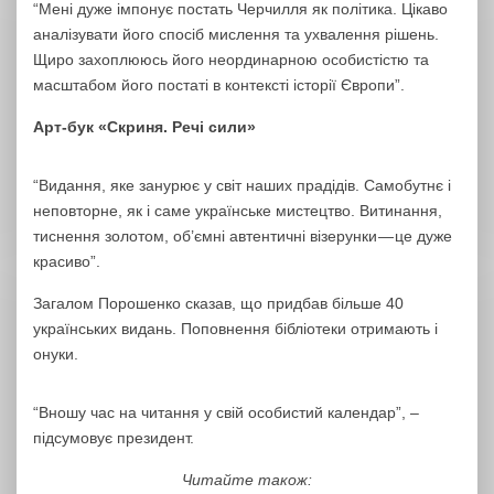
“Мені дуже імпонує постать Черчилля як політика. Цікаво
аналізувати його спосіб мислення та ухвалення рішень.
Щиро захоплююсь його неординарною особистістю та
масштабом його постаті в контексті історії Європи”.
Арт-бук «Скриня. Речі сили»
“Видання, яке занурює у світ наших прадідів. Самобутнє і
неповторне, як і саме українське мистецтво. Витинання,
тиснення золотом, об’ємні автентичні візерунки — це дуже
красиво”.
Загалом Порошенко сказав, що придбав більше 40
українських видань. Поповнення бібліотеки отримають і
онуки.
“Вношу час на читання у свій особистий календар”, –
підсумовує президент.
Читайте також: