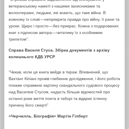
ветеранському наметі з нашими захисниками та
волонтерами, людьми, які знають, що таке війна. В
кожному їх слові — неприкрита правда про війну, її рани та
уроки. Щиро і просто — без прикрас. Кожна з подарованих
книг з підписом автора — читатиму їх з особливим
трепетом”.
Справа Василя Стуса. Збірка документів з архіву
колишнього КДБ УРСР
“Чекав, коли ця книга вийде в тираж. Впевнений, що
Вахтанг Кіпіані провів глибинне дослідження, і його робота
покаже справжню картину скандального судового процесу
над Василем Стусом, надасть більше відомостей про
останні роки життя поета в таборі та відкриє істинну
причину його смерті”
«Черчилль. Біографія» Мартін Гілберт