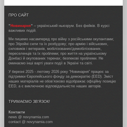
ПРО САЙТ
“
Новинарня
“
– український ньюзрум. Без фейків. В курсі
важливих подій.
Ми пишемо насамперед про війну з російськими окупантами;
про Збройні сили та їх розбудову; про армію і військових,
силовиків і ветеранів, мобілізованих/демобілізованих,
переселенців та їх проблеми; про життя на українському
Донбасі й окупованих теренах; безпекові проблеми. Не
оминаємо інші варті уваги події в Україні та світі.
У березні 2025 - лютому 2026 року “Новинарня” працює за
підтримки Європейського фонду за демократію (EED). Зміст
наших матеріалів не обов’язково відображає офіційну позицію
EED, а є виключною відповідальністю наших авторів.
ТРИМАЄМО ЗВ’ЯЗОК!
Контакти
news @ novynarnia.com
contact @ novynarnia.com