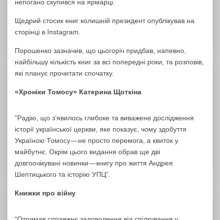
непогано скупився на ярмарці.
Щедрий стосик книг колишній президент опублікував на
сторінці в Instagram.
Порошенко зазначив, що цьогоріч придбав, напевно,
найбільшу кількість книг за всі попередні роки, та розповів,
які планує прочитати спочатку.
«Хроніки Томосу» Катерина Щоткіна
“Радію, що з’явилось глибоке та виважене дослідження
історії української церкви, яке показує, чому здобуття
Україною Томосу — не просто перемога, а квиток у
майбутнє. Окрім цього видання обрав ще дві
довгоочікувані новинки — книгу про життя Андрея
Шептицького та історію УПЦ”.
Книжки про війну
“Отримав справжнє задоволення від спілкування у