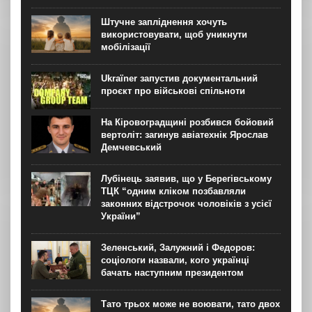
Штучне запліднення хочуть
використовувати, щоб уникнути
мобілізації
Ukraїner запустив документальний
проєкт про військові спільноти
На Кіровоградщині розбився бойовий
вертоліт: загинув авіатехнік Ярослав
Демчевський
Лубінець заявив, що у Берегівському
ТЦК “одним кліком позбавляли
законних відстрочок чоловіків з усієї
України”
Зеленський, Залужний і Федоров:
соціологи назвали, кого українці
бачать наступним президентом
Тато трьох може не воювати, тато двох