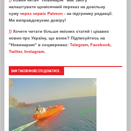
〉〉
Кожен читач "Новинарні" має змогу
налаштувати щомісячний переказ на довільну
суму
через сервіс Patreon
- на підтримку редакції.
Ми виправдовуємо довіру!
〉〉
Хочете читати більше якісних статей і цікавих
новин про Україну, що воює? Підписуйтесь на
"Новинарню" в соцмережах:
Telegram
,
Facebook
,
Twitter
,
Instagram
.
ВАМ ТАКОЖ МОЖЕ СПОДОБАТИСЯ...