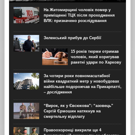
погодилася не завдавати ударів по деяких неросійських
нафтових танкерах та об’єктах інфраструктури Чорного
На Житомирщині чоловік помер у
моря, що мають критичне значення для експорту
приміщенні ТЦК після проходження
казахстанської нафти, після...
ВЛК: призначено розслідування
Зеленський прибув до Сербії
15 років тюрми отримав
чоловік, який коригував
ракетні удари по Харкову
За чотири роки повномасштабної
війни квадратний метр у новобудовах
найбільше подорожчав на Прикарпатті,
– дослідження
“Вирок, як у Євсюкова”: “азовець”
Сергій Єрмошин натякнув на
смертельну відплату
Правоохоронці викрили ще 4