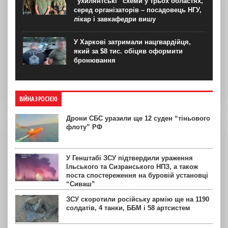
“ухилянтські” схеми у трьох областях,
серед організаторів – посадовець НГУ,
лікар і завкафедри вишу
У Харкові затримали нацгвардійця,
який за $8 тис. обіцяв оформити
бронювання
ВІЙНА З РОСІЄЮ
Дрони СБС уразили ще 12 суден “тіньового
флоту” РФ
У Генштабі ЗСУ підтвердили ураження
Ільського та Сизранського НПЗ, а також
поста спостереження на буровій установці
“Сиваш”
ЗСУ скоротили російську армію ще на 1190
солдатів, 4 танки, ББМ і 58 артсистем