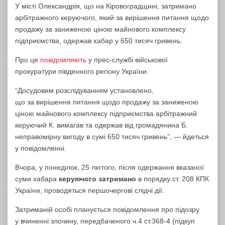
У місті Олександрія, що на Кіровоградщині, затримано
арбітражного керуючого, який за вирішення питання щодо
продажу за заниженою ціною майнового комплексу
підприємства, одержав хабар у 650 тисяч гривень.
Про це
повідомляють
у прес-службі військової
прокуратури південного регіону України.
“Досудовим розслідуванням установлено,
що за вирішення питання щодо продажу за заниженою
ціною майнового комплексу підприємства арбітражний
керуючий К. вимагав та одержав від громадянина Б.
неправомірну вигоду в сумі 650 тисяч гривень”, — йдеться
у повідомленні.
Вчора, у понеділок, 25 лютого, після одержання вказаної
суми хабара
керуючого затримано
в порядку ст. 208 КПК
України, проводяться першочергові слідчі дії.
Затриманій особі планується повідомлення про підозру
у вчиненні злочину, передбаченого ч.4 ст.368-4 (підкуп