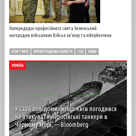
Напередодні професійного свята Зеленський
нагородив військових Військ зв’язку та кібербезпеки
DON'T MISS
КІРОВОГРАДСЬКА ОБЛАСТЬ
СУД
ХАБАР
УКРАЇНА
У США повідомили, що Київ погодився
не атакувати неросійські танкери в
Чорному морі, — Bloomberg
За словами представника уряду США, Україна