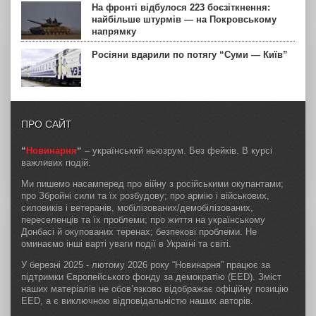
На фронті відбулося 223 боєзіткнення:
найбільше штурмів — на Покровському
напрямку
Росіяни вдарили по потягу “Суми — Київ”
ПРО САЙТ
“
Новинарня
“
– український ньюзрум. Без фейків. В курсі
важливих подій.
Ми пишемо насамперед про війну з російськими окупантами;
про Збройні сили та їх розбудову; про армію і військових,
силовиків і ветеранів, мобілізованих/демобілізованих,
переселенців та їх проблеми; про життя на українському
Донбасі й окупованих теренах; безпекові проблеми. Не
оминаємо інші варті уваги події в Україні та світі.
У березні 2025 - лютому 2026 року “Новинарня” працює за
підтримки Європейського фонду за демократію (EED). Зміст
наших матеріалів не обов’язково відображає офіційну позицію
EED, а є виключною відповідальністю наших авторів.