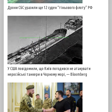
Дрони СБС уразили ще 12 суден “тіньового флоту” РФ
У США повідомили, що Київ погодився не атакувати
неросійські танкери в Чорному морі, — Bloomberg