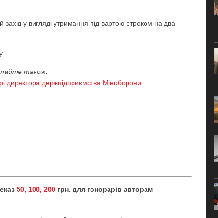
 захід у вигляді утримання під вартою строком на два
у.
тайте також:
рі директора держпідприємства Міноборони
реказ
50, 100, 200
грн. для гонорарів авторам