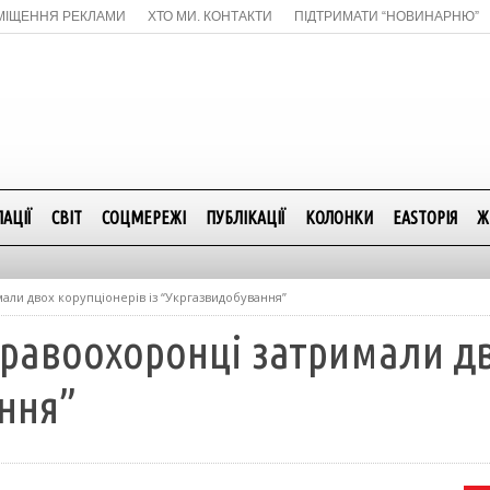
МІЩЕННЯ РЕКЛАМИ
ХТО МИ. КОНТАКТИ
ПІДТРИМАТИ “НОВИНАРНЮ”
АЦІЇ
СВІТ
СОЦМЕРЕЖІ
ПУБЛІКАЦІЇ
КОЛОНКИ
EASTОРІЯ
Ж
мали двох корупціонерів із “Укргазвидобування”
 правоохоронці затримали д
ння”