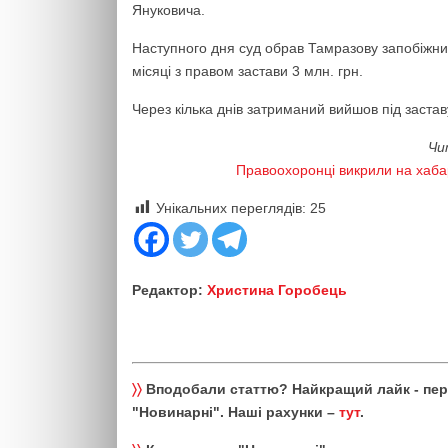
Януковича.
Наступного дня суд обрав Тамразову запобіжний
місяці з правом застави 3 млн. грн.
Через кілька днів затриманий вийшов під застав
Чи
Правоохоронці викрили на хаба
Унікальних переглядів:
25
Редактор:
Христина Горобець
〉〉
Вподобали статтю? Найкращий лайк - пе
"Новинарні". Наші рахунки –
тут
.