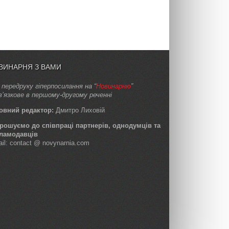
ВИНАРНЯ З ВАМИ
 передруку гіперпосилання на “
Новинарню
”
в’язкове в першому-другому реченні
овний редактор:
Дмитро Лиховій
рошуємо до співпраці партнерів, однодумців та
ламодавців
ail: contact @ novynarnia.com