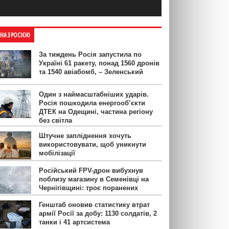
ЙНА З РОСІЄЮ
За тиждень Росія запустила по
Україні 61 ракету, понад 1560 дронів
та 1540 авіабомб, – Зеленський
Один з наймасштабніших ударів.
Росія пошкодила енергооб’єкти
ДТЕК на Одещині, частина регіону
без світла
Штучне запліднення хочуть
використовувати, щоб уникнути
мобілізації
Російський FPV-дрон вибухнув
поблизу магазину в Семенівці на
Чернігівщині: троє поранених
Генштаб оновив статистику втрат
армії Росії за добу: 1130 солдатів, 2
танки і 41 артсистема