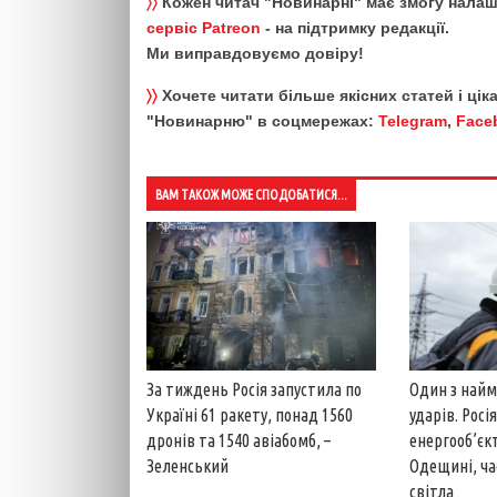
〉〉
Кожен читач "Новинарні" має змогу налаш
сервіс Patreon
- на підтримку редакції.
Ми виправдовуємо довіру!
〉〉
Хочете читати більше якісних статей і ці
"Новинарню" в соцмережах:
Telegram
,
Face
ВАМ ТАКОЖ МОЖЕ СПОДОБАТИСЯ...
За тиждень Росія запустила по
Один з най
Україні 61 ракету, понад 1560
ударів. Рос
дронів та 1540 авіабомб, –
енергооб’єк
Зеленський
Одещині, ча
світла