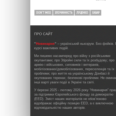
DON'T MISS
ЗЛОЧИННІСТЬ
ЛУЦЕНКО
ХАБАР
ПРО САЙТ
“
Новинарня
“
– український ньюзрум. Без фейків. 
курсі важливих подій.
Ми пишемо насамперед про війну з російськими
окупантами; про Збройні сили та їх розбудову; про
армію і військових, силовиків і ветеранів,
мобілізованих/демобілізованих, переселенців та їх
проблеми; про життя на українському Донбасі й
окупованих теренах; безпекові проблеми. Не омин
інші варті уваги події в Україні та світі.
У березні 2025 - лютому 2026 року “Новинарня” пр
за підтримки Європейського фонду за демократію
(EED). Зміст наших матеріалів не обов’язково
відображає офіційну позицію EED, а є виключною
відповідальністю наших авторів.