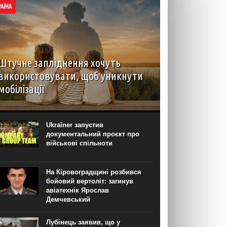
РАЇНА
Штучне запліднення хочуть
використовувати, щоб уникнути
мобілізації
З початку повномасштабного вторгнення в
Україні з’явилися прицільні запити на ЕКЗ
трьома ембріонами. Попит на процедуру може
Ukraїner запустив
бути пов’язаний із нормою закону про відстрочку
документальний проєкт про
мобілізації батьків, що мають троє...
військові спільноти
На Кіровоградщині розбився
бойовий вертоліт: загинув
авіатехнік Ярослав
Демчевський
Лубінець заявив, що у