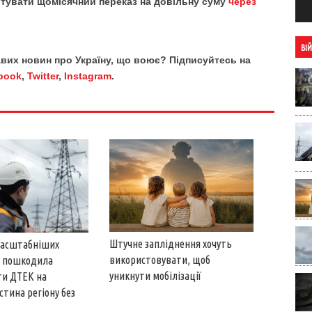
тувати щомісячний переказ на довільну суму
через
ВІ
кавих новин про Україну, що воює? Підписуйтесь на
book
,
Twitter
,
Instagram
.
Штучне запліднення хочуть
масштабніших
використовувати, щоб
ія пошкодила
уникнути мобілізації
ти ДТЕК на
стина регіону без