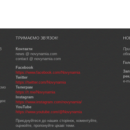
ТРИМАЄМО ЗВ’ЯЗОК!
НО
В
Контакти
При
news @ novynarnia.com
обо
contact @ novynarnia.com
Гол
Facebook
Зап
https://www.facebook.com/Novynarnia
рек
Twitter
e-m
https://twitter.com/Novynarnia
аємо
Телеграм
https://t.me/Novynarnia
Instagram
ацює
https://www.instagram.com/novynarnia/
YouTube
https://www.youtube.com/@Novynarnia
Приєднуйтеся до наших сторінок, коментуйте,
оцінюйте, пропонуйте цікаві теми.