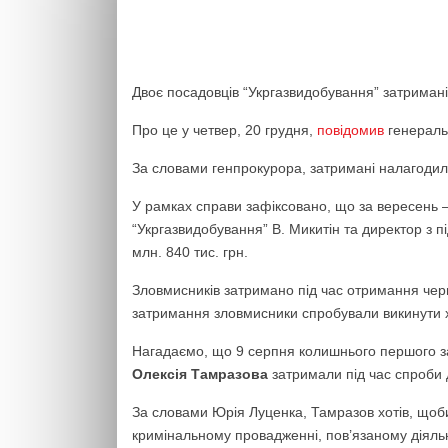
Двоє посадовців “Укргазвидобування” затримані 
Про це у четвер, 20 грудня,
повідомив
генераль
За словами генпрокурора, затримані налагодил
У рамках справи зафіксовано, що за вересень 
“Укргазвидобування” В. Микитін та директор з п
млн. 840 тис. грн.
Зловмисників затримано під час отримання черг
затримання зловмисники спробували викинути х
Нагадаємо, що 9 серпня колишнього першого з
Олексія Тамразова
затримали під час спроби 
За словами Юрія Луценка, Тамразов хотів, щоби
кримінальному провадженні, пов’язаному діяльн