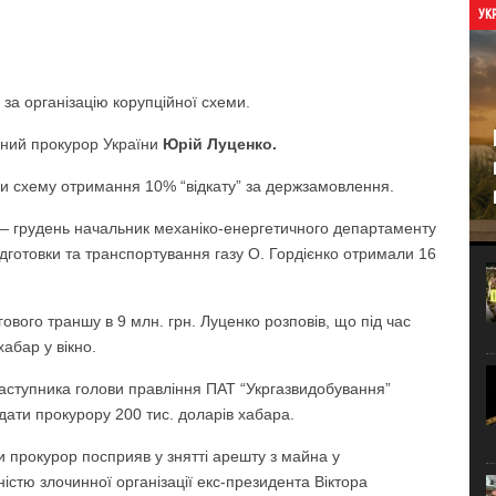
УК
за організацію корупційної схеми.
ний прокурор України
Юрій Луценко.
и схему отримання 10% “відкату” за держзамовлення.
— грудень начальник механіко-енергетичного департаменту
ідготовки та транспортування газу О. Гордієнко отримали 16
ового траншу в 9 млн. грн. Луценко розповів, що під час
абар у вікно.
аступника голови правління ПАТ “Укргазвидобування”
дати прокурору 200 тис. доларів хабара.
 прокурор посприяв у знятті арешту з майна у
істю злочинної організації екс-президента Віктора