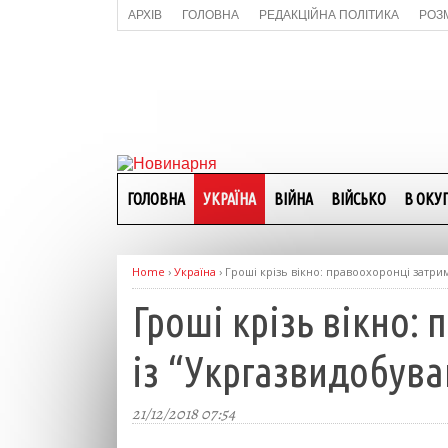
АРХІВ
ГОЛОВНА
РЕДАКЦІЙНА ПОЛІТИКА
РОЗ
ГОЛОВНА
УКРАЇНА
ВІЙНА
ВІЙСЬКО
В ОКУП
Home
›
Україна
›
Гроші крізь вікно: правоохоронці затри
Гроші крізь вікно:
із “Укргазвидобува
21/12/2018 07:54