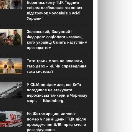
Берегівському ТЦК “одним
кліком позбавляли законних
відстрочок чоловіків з усієї
України”
Зеленський, Залужний і
Федоров: соціологи назвали,
кого українці бачать наступним
президентом
Тато трьох може не воювати,
тато двох – ні. Чи справедлива
така система?
У США повідомили, що Київ
погодився не атакувати
неросійські танкери в Чорному
морі, — Bloomberg
На Житомирщині чоловік
помер у приміщенні ТЦК після
проходження ВЛК: призначено
розслідування