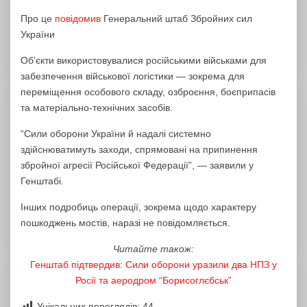
Про це
повідомив
Генеральний штаб Збройних сил
України
Об’єкти використовувалися російськими військами для
забезпечення військової логістики — зокрема для
переміщення особового складу, озброєння, боєприпасів
та матеріально-технічних засобів.
“Сили оборони України й надалі системно
здійснюватимуть заходи, спрямовані на припинення
збройної агресії Російської Федерації”, — заявили у
Генштабі.
Інших подробиць операції, зокрема щодо характеру
пошкоджень мостів, наразі не повідомляється.
Читайте також:
Генштаб підтвердив: Сили оборони уразили два НПЗ у
Росії та аеродром “Борисоглєбськ”
Унікальних переглядів:
44