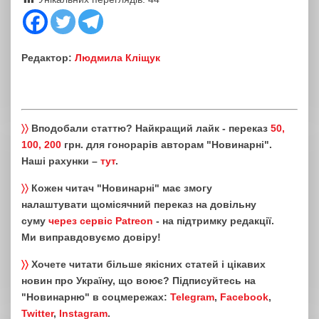
Редактор:
Людмила Кліщук
〉〉
Вподобали статтю? Найкращий лайк - переказ
50,
100, 200
грн. для гонорарів авторам "Новинарні".
Наші рахунки –
тут
.
〉〉
Кожен читач "Новинарні" має змогу
налаштувати щомісячний переказ на довільну
суму
через сервіс Patreon
- на підтримку редакції.
Ми виправдовуємо довіру!
〉〉
Хочете читати більше якісних статей і цікавих
новин про Україну, що воює? Підписуйтесь на
"Новинарню" в соцмережах:
Telegram
,
Facebook
,
Twitter
,
Instagram
.