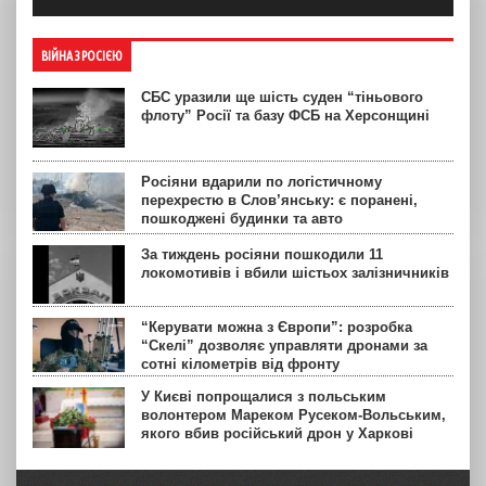
ВІЙНА З РОСІЄЮ
СБС уразили ще шість суден “тіньового
флоту” Росії та базу ФСБ на Херсонщині
Росіяни вдарили по логістичному
перехрестю в Слов’янську: є поранені,
пошкоджені будинки та авто
За тиждень росіяни пошкодили 11
локомотивів і вбили шістьох залізничників
“Керувати можна з Європи”: розробка
“Скелі” дозволяє управляти дронами за
сотні кілометрів від фронту
У Києві попрощалися з польським
волонтером Мареком Русеком-Вольським,
якого вбив російський дрон у Харкові