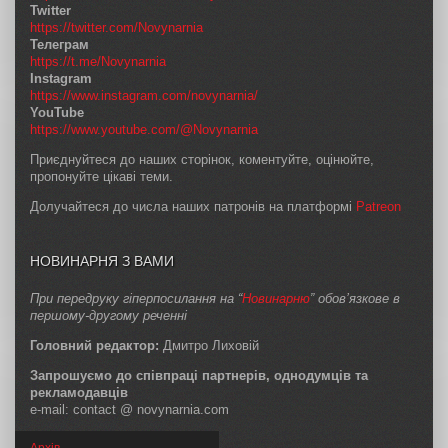
Twitter
https://twitter.com/Novynarnia
Телеграм
https://t.me/Novynarnia
Instagram
https://www.instagram.com/novynarnia/
YouTube
https://www.youtube.com/@Novynarnia
Приєднуйтеся до наших сторінок, коментуйте, оцінюйте,
пропонуйте цікаві теми.
Долучайтеся до числа наших патронів на платформі
Patreon
НОВИНАРНЯ З ВАМИ
При передруку гіперпосилання на “
Новинарню
” обов’язкове в
першому-другому реченні
Головний редактор:
Дмитро Лиховій
Запрошуємо до співпраці партнерів, однодумців та
рекламодавців
e-mail: contact @ novynarnia.com
Архів