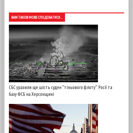
ВАМ ТАКОЖ МОЖЕ СПОДОБАТИСЯ...
СБС уразили ще шість суден “тіньового флоту” Росії та
базу ФСБ на Херсонщині