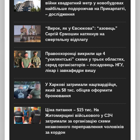
війни квадратний метр у новобудовах
найбільше подорожчав на Прикарпатті,
– дослідження
“Вирок, як у Євсюкова”: “азовець”
Сергій Єрмошин натякнув на
смертельну відплату
Правоохоронці викрили ще 4
“ухилянтські” схеми у трьох областях,
серед організаторів – посадовець НГУ,
лікар і завкафедри вишу
У Харкові затримали нацгвардійця,
який за $8 тис. обіцяв оформити
бронювання
Ціна питання – $15 тис. На
Житомирщині військового у СЗЧ
затримали за організацію схеми
незаконного переправлення чоловіків
за кордон