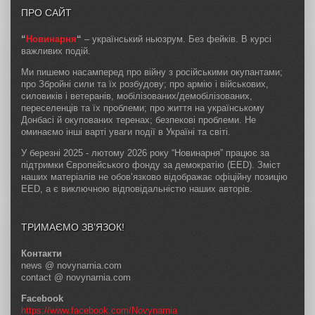
ПРО САЙТ
“
Новинарня
“
– український ньюзрум. Без фейків. В курсі
важливих подій.
Ми пишемо насамперед про війну з російськими окупантами;
про Збройні сили та їх розбудову; про армію і військових,
силовиків і ветеранів, мобілізованих/демобілізованих,
переселенців та їх проблеми; про життя на українському
Донбасі й окупованих теренах; безпекові проблеми. Не
оминаємо інші варті уваги події в Україні та світі.
У березні 2025 - лютому 2026 року “Новинарня” працює за
підтримки Європейського фонду за демократію (EED). Зміст
наших матеріалів не обов’язково відображає офіційну позицію
EED, а є виключною відповідальністю наших авторів.
ТРИМАЄМО ЗВ’ЯЗОК!
Контакти
news @ novynarnia.com
contact @ novynarnia.com
Facebook
https://www.facebook.com/Novynarnia