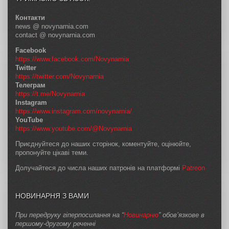
Контакти
news @ novynarnia.com
contact @ novynarnia.com
Facebook
https://www.facebook.com/Novynarnia
Twitter
https://twitter.com/Novynarnia
Телеграм
https://t.me/Novynarnia
Instagram
https://www.instagram.com/novynarnia/
YouTube
https://www.youtube.com/@Novynarnia
Приєднуйтеся до наших сторінок, коментуйте, оцінюйте,
пропонуйте цікаві теми.
Долучайтеся до числа наших патронів на платформі
Patreon
НОВИНАРНЯ З ВАМИ
При передруку гіперпосилання на “
Новинарню
” обов’язкове в
першому-другому реченні