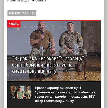
змінами щодо “ухилянтів”
ЄВРОІНТЕГРАЦІЯ
ЄС
УКРАЇНА
“Вирок, як у Євсюкова”: “азовець”
Сергій Єрмошин натякнув на
смертельну відплату
Капітан Сергій Єрмошин (“Єрмалай”), колишній
військовополонений, а нині – заступник командира
бригади з тилу, начальник тилу 12-ї бригади
Правоохоронці викрили ще 4
спеціального призначення НГУ “Азов”, вважає, що усіх
“ухилянтські” схеми у трьох областях,
росіян, дотичних до репресій...
серед організаторів – посадовець НГУ,
лікар і завкафедри вишу