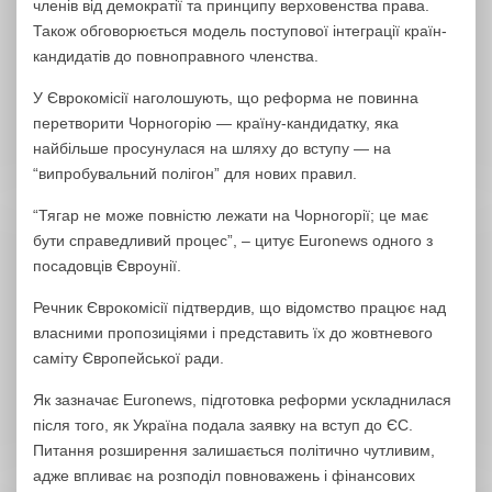
членів від демократії та принципу верховенства права.
Також обговорюється модель поступової інтеграції країн-
кандидатів до повноправного членства.
У Єврокомісії наголошують, що реформа не повинна
перетворити Чорногорію — країну-кандидатку, яка
найбільше просунулася на шляху до вступу — на
“випробувальний полігон” для нових правил.
“Тягар не може повністю лежати на Чорногорії; це має
бути справедливий процес”, – цитує Euronews одного з
посадовців Євроунії.
Речник Єврокомісії підтвердив, що відомство працює над
власними пропозиціями і представить їх до жовтневого
саміту Європейської ради.
Як зазначає Euronews, підготовка реформи ускладнилася
після того, як Україна подала заявку на вступ до ЄС.
Питання розширення залишається політично чутливим,
адже впливає на розподіл повноважень і фінансових