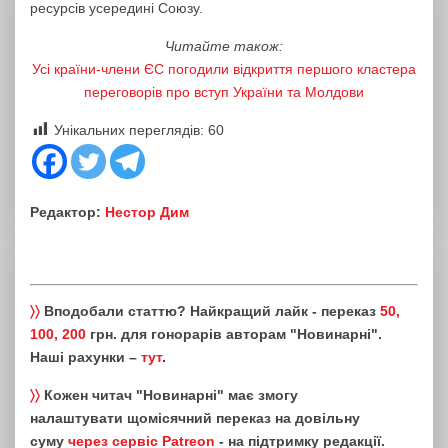
ресурсів усередині Союзу.
Читайте також:
Усі країни-члени ЄС погодили відкриття першого кластера
переговорів про вступ України та Молдови
Унікальних переглядів:
60
Редактор:
Нестор Дим
〉〉
Вподобали статтю? Найкращий лайк - переказ
50,
100, 200
грн. для гонорарів авторам "Новинарні".
Наші рахунки –
тут
.
〉〉
Кожен читач "Новинарні" має змогу
налаштувати щомісячний переказ на довільну
суму
через сервіс Patreon
- на підтримку редакції.