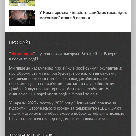
У Києві зросла кількість загиблих внаслідок
масованої атаки 5 серпня
ПРО САЙТ
“
Новинарня
“
– український ньюзрум. Без фейків. В курсі
важливих подій.
Ми пишемо насамперед про війну з російськими окупантами;
про Збройні сили та їх розбудову; про армію і військових,
силовиків і ветеранів, мобілізованих/демобілізованих,
переселенців та їх проблеми; про життя на українському
Донбасі й окупованих теренах; безпекові проблеми. Не
оминаємо інші варті уваги події в Україні та світі.
У березні 2025 - лютому 2026 року “Новинарня” працює за
підтримки Європейського фонду за демократію (EED). Зміст
наших матеріалів не обов’язково відображає офіційну позицію
EED, а є виключною відповідальністю наших авторів.
ТРИМАЄМО ЗВ’ЯЗОК!