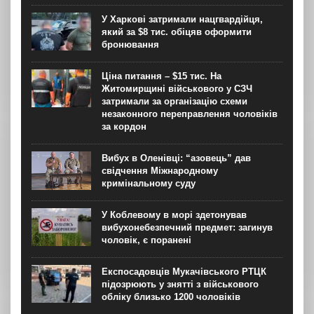
У Харкові затримали нацгвардійця,
який за $8 тис. обіцяв оформити
бронювання
Ціна питання – $15 тис. На
Житомирщині військового у СЗЧ
затримали за організацію схеми
незаконного переправлення чоловіків
за кордон
Вибух в Оленівці: “азовець” дав
свідчення Міжнародному
кримінальному суду
У Коблевому в морі здетонував
вибухонебезпечний предмет: загинув
чоловік, є поранені
Експосадовців Мукачівського РТЦК
підозрюють у знятті з військового
обліку близько 1200 чоловіків