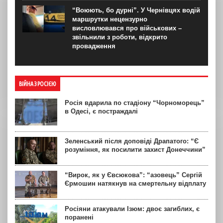
“Воюють, бо дурні”. У Чернівцях водій
маршрутки нецензурно
висловлювався про військових –
звільнили з роботи, відкрито
провадження
ВІЙНА З РОСІЄЮ
Росія вдарила по стадіону “Чорноморець”
в Одесі, є постраждалі
Зеленський після доповіді Драпатого: “Є
розуміння, як посилити захист Донеччини”
“Вирок, як у Євсюкова”: “азовець” Сергій
Єрмошин натякнув на смертельну відплату
Росіяни атакували Ізюм: двоє загиблих, є
поранені