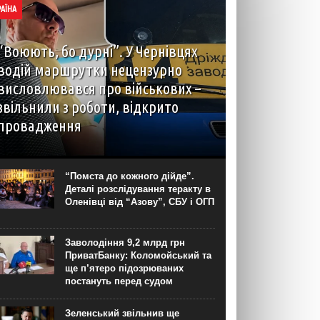
РАЇНА
“Воюють, бо дурні”. У Чернівцях
водій маршрутки нецензурно
висловлювався про військових –
звільнили з роботи, відкрито
провадження
У Чернівцях звільнили водія автобуса на
маршруті №14. Це сталося через конфлікт із
пасажирами, під час якого чоловік, зокрема,
“Помста до кожного дійде”.
нецензурно висловлювався про військових.
Деталі розслідування теракту в
Правоохоронці розпочали кримінальне
Оленівці від “Азову”, СБУ і ОГП
провадження за фактом...
Заволодіння 9,2 млрд грн
ПриватБанку: Коломойський та
ще п’ятеро підозрюваних
постануть перед судом
Зеленський звільнив ще