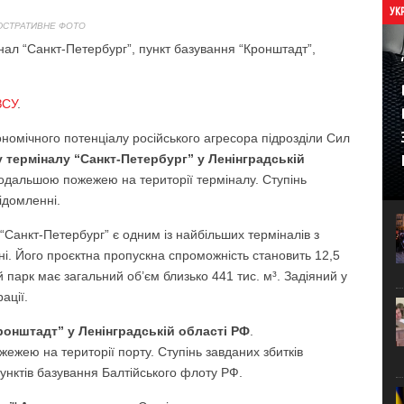
УК
ЮСТРАТИВНЕ ФОТО
ал “Санкт-Петербург”, пункт базування “Кронштадт”,
ЗСУ
.
ономічного потенціалу російського агресора підрозділи Сил
терміналу “Санкт-Петербург” у Ленінградській
подальшою пожежею на території терміналу. Ступінь
ідомленні.
Санкт-Петербург” є одним із найбільших терміналів з
ні. Його проєктна пропускна спроможність становить 12,5
 парк має загальний об’єм близько 441 тис. м³. Задіяний у
ації.
ронштадт” у Ленінградській області РФ
.
ежею на території порту. Ступінь завданих збитків
пунктів базування Балтійського флоту РФ.