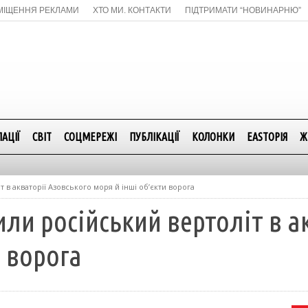
МІЩЕННЯ РЕКЛАМИ
ХТО МИ. КОНТАКТИ
ПІДТРИМАТИ “НОВИНАРНЮ”
АЦІЇ
СВІТ
СОЦМЕРЕЖІ
ПУБЛІКАЦІЇ
КОЛОНКИ
EASTОРІЯ
Ж
 в акваторії Азовського моря й інші об’єкти ворога
ли російський вертоліт в а
и ворога