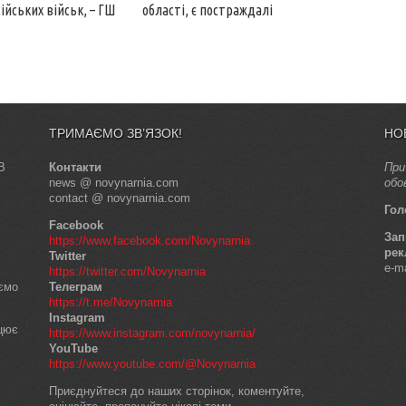
ійських військ, – ГШ
області, є постраждалі
ТРИМАЄМО ЗВ’ЯЗОК!
НО
В
Контакти
При
news @ novynarnia.com
обо
contact @ novynarnia.com
Гол
Facebook
Зап
https://www.facebook.com/Novynarnia
рек
Twitter
e-m
https://twitter.com/Novynarnia
аємо
Телеграм
https://t.me/Novynarnia
Instagram
ацює
https://www.instagram.com/novynarnia/
YouTube
https://www.youtube.com/@Novynarnia
Приєднуйтеся до наших сторінок, коментуйте,