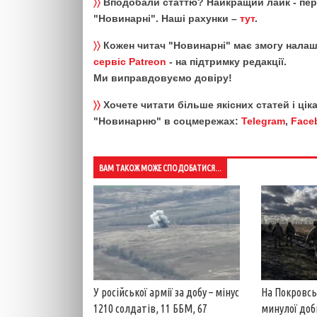
〉〉
Вподобали статтю? Найкращий лайк - пе
"Новинарні". Наші рахунки –
тут
.
〉〉
Кожен читач "Новинарні" має змогу налаш
сервіс Patreon
- на підтримку редакції.
Ми виправдовуємо довіру!
〉〉
Хочете читати більше якісних статей і ці
"Новинарню" в соцмережах:
Telegram
,
Face
ВАМ ТАКОЖ МОЖЕ СПОДОБАТИСЯ...
У російської армії за добу – мінус
На Покровсь
1210 солдатів, 11 ББМ, 67
минулої доб