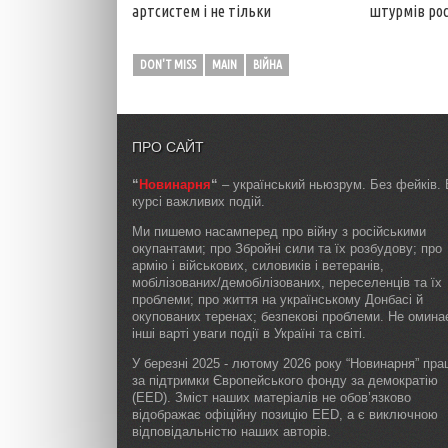
артсистем і не тільки
штурмів рос
DON'T MISS
MAIN
ВІЙНА
ПРО САЙТ
“
Новинарня
“
– український ньюзрум. Без фейків. 
курсі важливих подій.
Ми пишемо насамперед про війну з російськими
окупантами; про Збройні сили та їх розбудову; про
армію і військових, силовиків і ветеранів,
мобілізованих/демобілізованих, переселенців та їх
проблеми; про життя на українському Донбасі й
окупованих теренах; безпекові проблеми. Не омин
інші варті уваги події в Україні та світі.
У березні 2025 - лютому 2026 року “Новинарня” пр
за підтримки Європейського фонду за демократію
(EED). Зміст наших матеріалів не обов’язково
відображає офіційну позицію EED, а є виключною
відповідальністю наших авторів.