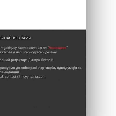
ВИНАРНЯ З ВАМИ
 передруку гіперпосилання на “
Новинарню
”
в’язкове в першому-другому реченні
овний редактор:
Дмитро Лиховій
рошуємо до співпраці партнерів, однодумців та
ламодавців
ail: contact @ novynarnia.com