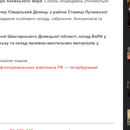
орії Азовського моря
. Ступінь пошкоджень уточнюється.
ічку Сіверський Донець у районі Станиці Луганської
.
кидання особового складу, озброєння, боєприпасів та
йоні Шахтарського Донецької області, склад БпЛА у
ьську та склад паливно-мастильних матеріалів у
тайте також:
афтоперевалочних комплексів РФ — петербурзький