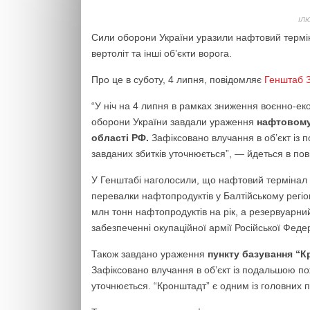
ІЛ
Сили оборони України уразили нафтовий термін
вертоліт та інші об’єкти ворога.
Про це в суботу, 4 липня, повідомляє
Генштаб 
“У ніч на 4 липня в рамках зниження воєнно-ек
оборони України завдали ураження
нафтовому 
області РФ.
Зафіксовано влучання в об’єкт із 
завданих збитків уточнюється”, — йдеться в пов
У Генштабі наголосили, що нафтовий термінал “
перевалки нафтопродуктів у Балтійському регіо
млн тонн нафтопродуктів на рік, а резервуарний
забезпеченні окупаційної армії Російської Федер
Також завдано ураження
пункту базування “К
Зафіксовано влучання в об’єкт із подальшою пож
уточнюється. “Кронштадт” є одним із головних 