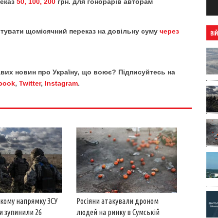
реказ
50, 100, 200
грн. для гонорарів авторам
тувати щомісячний переказ на довільну суму
через
ВІ
кавих новин про Україну, що воює? Підписуйтесь на
book
,
Twitter
,
Instagram
.
кому напрямку ЗСУ
Росіяни атакували дроном
и зупинили 26
людей на ринку в Сумській