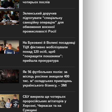
чотирьох послів
Зеленський доручив
підготувати “спеціальну
санкційну операцію” для
обмеження воєнної
промисловості Росії
На Буковині й Волині посадовці
ТЦК фіктивно мобілізували
понад 120 осіб, щоб
“покращити показники”:
прийшла прокуратура
Як 56 футбольних полів: за
місяць росіяни знищили 400
тис. м² складських приміщень
українського бізнесу, – ЗМІ
СБУ викрила ще чотирьох
проросійських агітаторів у
Херсоні, Черкасах та на
Сумщині