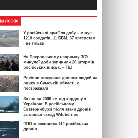
ЙНА З РОСІЄЮ
У російської армії за добу – мінус
1210 солдатів, 11 ББМ, 67 артсистем
і не тільки
На Покровському напрямку ЗСУ
минулої доби зупинили 26 штурмів
російських військ, – ГШ
Росіяни атакували дроном людей на
ринку в Сумській області, є
постраждалі
За понад 2000 км від кордону з
Україною. В російському
Єкатеринбурзі після атаки дронів
загорівся склад Wildberries
ППО знешкодила 114 російських
дронів