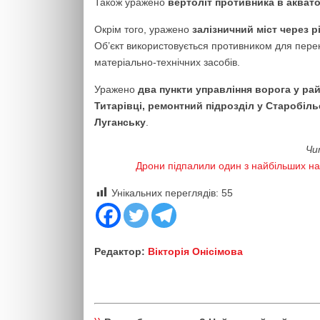
Також уражено
вертоліт противника в акват
Окрім того, уражено
залізничний міст через р
Об’єкт використовується противником для пере
матеріально-технічних засобів.
Уражено
два пункти управління ворога у ра
Титарівці, ремонтний підрозділ у Старобіл
Луганську
.
Чи
Дрони підпалили один з найбільших н
Унікальних переглядів:
55
Редактор:
Вікторія Онісімова