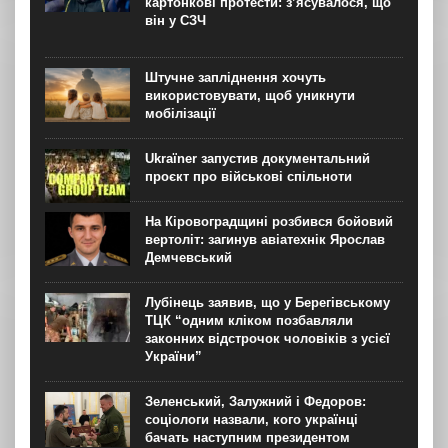
картонкові протести: з’ясувалося, що
він у СЗЧ
Штучне запліднення хочуть
використовувати, щоб уникнути
мобілізації
Ukraїner запустив документальний
проєкт про військові спільноти
На Кіровоградщині розбився бойовий
вертоліт: загинув авіатехнік Ярослав
Демчевський
Лубінець заявив, що у Берегівському
ТЦК “одним кліком позбавляли
законних відстрочок чоловіків з усієї
України”
Зеленський, Залужний і Федоров:
соціологи назвали, кого українці
бачать наступним президентом