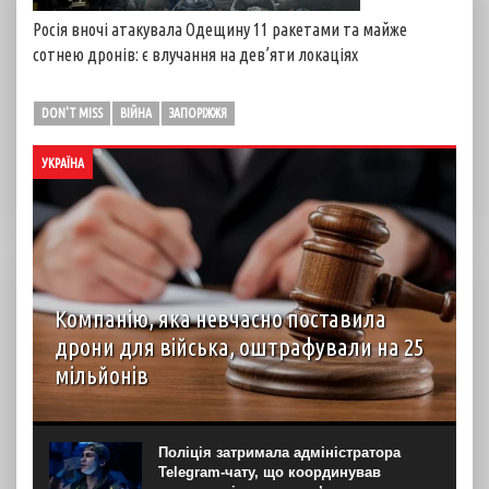
Росія вночі атакувала Одещину 11 ракетами та майже
сотнею дронів: є влучання на дев’яти локаціях
DON'T MISS
ВІЙНА
ЗАПОРІЖЖЯ
УКРАЇНА
Компанію, яка невчасно поставила
дрони для війська, оштрафували на 25
мільйонів
Господарський суд Рівненської області вирішив стягнути
з ТОВ “Домпромбуд” на користь ДП Міністерства
оборони “Агенція оборонних закупівель” 24,88 млн грн за
Поліція затримала адміністратора
невчасно поставлені дрони. Про це свідчить рішення
Telegram-чату, що координував
суду...