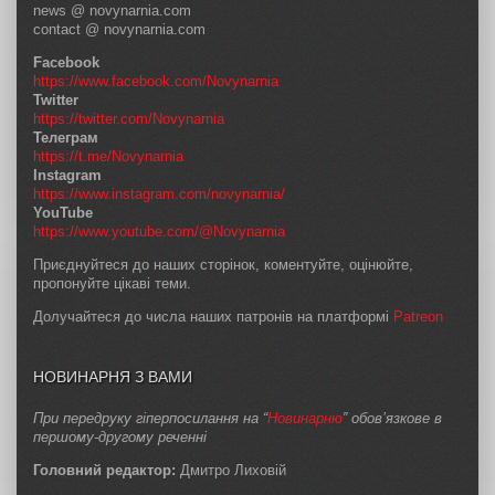
news @ novynarnia.com
contact @ novynarnia.com
Facebook
https://www.facebook.com/Novynarnia
Twitter
https://twitter.com/Novynarnia
Телеграм
https://t.me/Novynarnia
Instagram
https://www.instagram.com/novynarnia/
YouTube
https://www.youtube.com/@Novynarnia
Приєднуйтеся до наших сторінок, коментуйте, оцінюйте,
пропонуйте цікаві теми.
Долучайтеся до числа наших патронів на платформі
Patreon
НОВИНАРНЯ З ВАМИ
При передруку гіперпосилання на “
Новинарню
” обов’язкове в
першому-другому реченні
Головний редактор:
Дмитро Лиховій