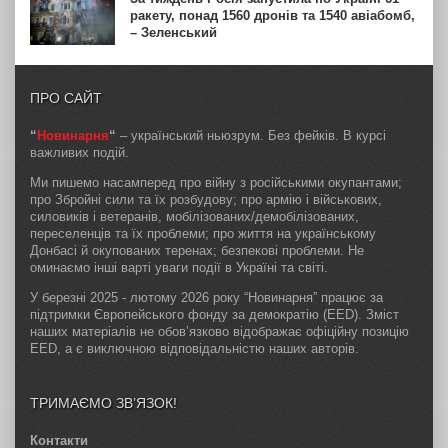
ракету, понад 1560 дронів та 1540 авіабомб,
– Зеленський
ПРО САЙТ
“
Новинарня
“
– український ньюзрум. Без фейків. В курсі
важливих подій.
Ми пишемо насамперед про війну з російськими окупантами;
про Збройні сили та їх розбудову; про армію і військових,
силовиків і ветеранів, мобілізованих/демобілізованих,
переселенців та їх проблеми; про життя на українському
Донбасі й окупованих теренах; безпекові проблеми. Не
оминаємо інші варті уваги події в Україні та світі.
У березні 2025 - лютому 2026 року “Новинарня” працює за
підтримки Європейського фонду за демократію (EED). Зміст
наших матеріалів не обов’язково відображає офіційну позицію
EED, а є виключною відповідальністю наших авторів.
ТРИМАЄМО ЗВ’ЯЗОК!
Контакти