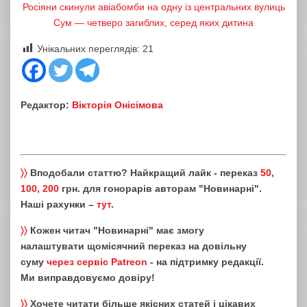
Росіяни скинули авіабомби на одну із центральних вулиць
Сум — четверо загиблих, серед яких дитина
Унікальних переглядів:
21
Редактор:
Вікторія Онісімова
〉〉
Вподобали статтю? Найкращий лайк - переказ
50,
100, 200
грн. для гонорарів авторам "Новинарні".
Наші рахунки –
тут
.
〉〉
Кожен читач "Новинарні" має змогу
налаштувати щомісячний переказ на довільну
суму
через сервіс Patreon
- на підтримку редакції.
Ми виправдовуємо довіру!
〉〉
Хочете читати більше якісних статей і цікавих