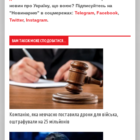
новин про Україну, що воює? Підписуйтесь на
"Новинарню" в соцмережах:
Telegram
,
Facebook
,
Twitter
,
Instagram
.
ВАМ ТАКОЖ МОЖЕ СПОДОБАТИСЯ...
Компанію, яка невчасно поставила дрони для війська,
оштрафували на 25 мільйонів