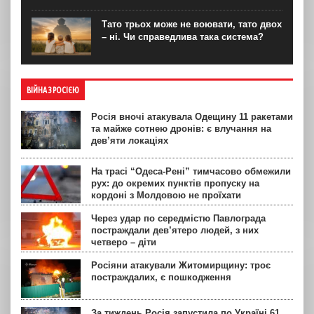
Тато трьох може не воювати, тато двох
– ні. Чи справедлива така система?
ВІЙНА З РОСІЄЮ
Росія вночі атакувала Одещину 11 ракетами
та майже сотнею дронів: є влучання на
дев’яти локаціях
На трасі “Одеса-Рені” тимчасово обмежили
рух: до окремих пунктів пропуску на
кордоні з Молдовою не проїхати
Через удар по середмістю Павлограда
постраждали дев’ятеро людей, з них
четверо – діти
Росіяни атакували Житомирщину: троє
постраждалих, є пошкодження
За тиждень Росія запустила по Україні 61