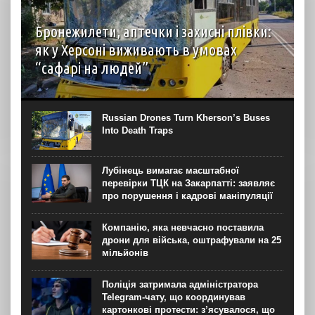
Бронежилети, аптечки і захисні плівки:
як у Херсоні виживають в умовах
“сафарі на людей”
автор: Вірджинія Нгуєн Хоанг (Virginie Nguyen Hoang)
бельгійська журналістка з Херсону для “Новинарні“
Термін “сафарі на людей” (human safari) – явище з 1990-
Russian Drones Turn Kherson’s Buses
х часів Боснійської війни, коли, за...
Into Death Traps
Лубінець вимагає масштабної
перевірки ТЦК на Закарпатті: заявляє
про порушення і кадрові маніпуляції
Компанію, яка невчасно поставила
дрони для війська, оштрафували на 25
мільйонів
Поліція затримала адміністратора
Telegram-чату, що координував
картонкові протести: з’ясувалося, що