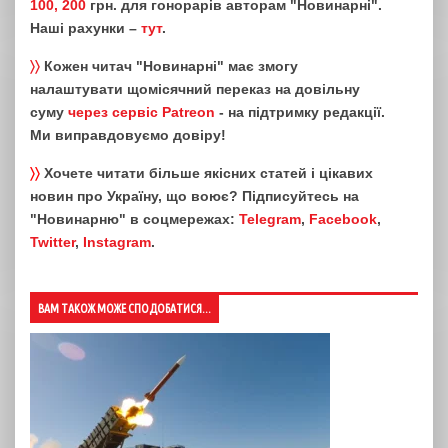
100, 200
грн. для гонорарів авторам "Новинарні".
Наші рахунки –
тут
.
〉〉
Кожен читач "Новинарні" має змогу
налаштувати щомісячний переказ на довільну
суму
через сервіс Patreon
- на підтримку редакції.
Ми виправдовуємо довіру!
〉〉
Хочете читати більше якісних статей і цікавих
новин про Україну, що воює? Підписуйтесь на
"Новинарню" в соцмережах:
Telegram
,
Facebook
,
Twitter
,
Instagram
.
ВАМ ТАКОЖ МОЖЕ СПОДОБАТИСЯ...