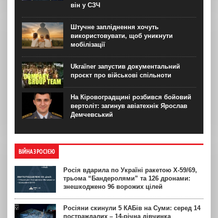
він у СЗЧ
Штучне запліднення хочуть
використовувати, щоб уникнути
мобілізації
Ukraїner запустив документальний
проєкт про військові спільноти
На Кіровоградщині розбився бойовий
вертоліт: загинув авіатехнік Ярослав
Демчевський
ВІЙНА З РОСІЄЮ
Росія вдарила по Україні ракетою Х-59/69,
трьома “Бандеролями” та 126 дронами:
знешкоджено 96 ворожих цілей
Росіяни скинули 5 КАБів на Суми: серед 14
постраждалих – 14-річна дівчинка