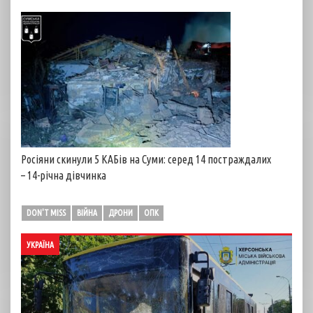
Росіяни скинули 5 КАБів на Суми: серед 14 постраждалих
– 14-річна дівчинка
DON'T MISS
ВІЙНА
ДРОНИ
ОПК
УКРАЇНА