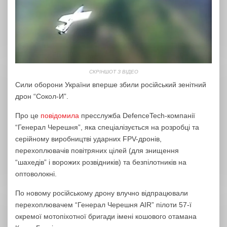
СКРІНШОТ З ВІДЕО
Сили оборони України вперше збили російський зенітний
дрон “Сокол-И”.
Про це
повідомила
пресслужба DefenceTech-компанії
“Генерал Черешня”, яка спеціалізується на розробці та
серійному виробництві ударних FPV-дронів,
перехоплювачів повітряних цілей (для знищення
“шахедів” і ворожих розвідників) та безпілотників на
оптоволокні.
По новому російському дрону влучно відпрацювали
перехоплювачем “Генерал Черешня AIR” пілоти 57-ї
окремої мотопіхотної бригади імені кошового отамана