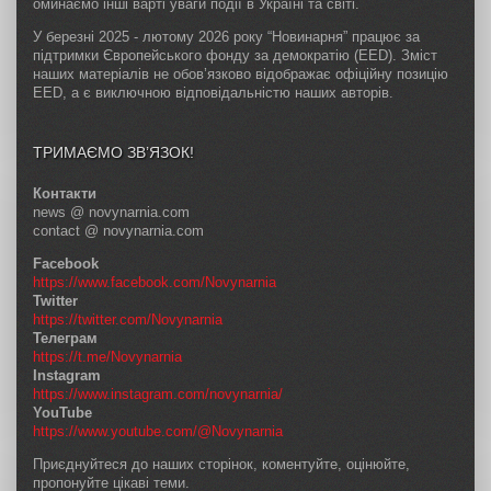
оминаємо інші варті уваги події в Україні та світі.
У березні 2025 - лютому 2026 року “Новинарня” працює за
підтримки Європейського фонду за демократію (EED). Зміст
наших матеріалів не обов’язково відображає офіційну позицію
EED, а є виключною відповідальністю наших авторів.
ТРИМАЄМО ЗВ’ЯЗОК!
Контакти
news @ novynarnia.com
contact @ novynarnia.com
Facebook
https://www.facebook.com/Novynarnia
Twitter
https://twitter.com/Novynarnia
Телеграм
https://t.me/Novynarnia
Instagram
https://www.instagram.com/novynarnia/
YouTube
https://www.youtube.com/@Novynarnia
Приєднуйтеся до наших сторінок, коментуйте, оцінюйте,
пропонуйте цікаві теми.