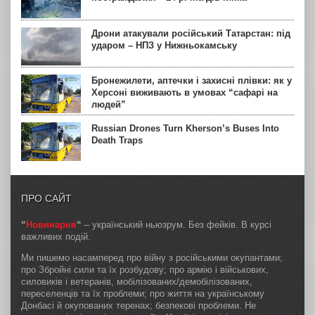
Дрони атакували російський Татарстан: під
ударом – НПЗ у Нижньокамську
Бронежилети, аптечки і захисні плівки: як у
Херсоні виживають в умовах “сафарі на
людей”
Russian Drones Turn Kherson’s Buses Into
Death Traps
ПРО САЙТ
“
Новинарня
“
– український ньюзрум. Без фейків. В курсі
важливих подій.
Ми пишемо насамперед про війну з російськими окупантами;
про Збройні сили та їх розбудову; про армію і військових,
силовиків і ветеранів, мобілізованих/демобілізованих,
переселенців та їх проблеми; про життя на українському
Донбасі й окупованих теренах; безпекові проблеми. Не