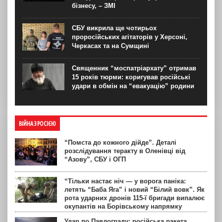
бізнесу, – ЗМІ
СБУ викрила ще чотирьох
проросійських агітаторів у Херсоні,
Черкасах та на Сумщині
Священник “моспатріархату” отримав
15 років тюрми: коригував російські
удари в обмін на “евакуацію” родини
ВІЙНА З РОСІЄЮ
“Помста до кожного дійде”. Деталі
розслідування теракту в Оленівці від
“Азову”, СБУ і ОГП
“Тільки настає ніч — у ворога паніка:
летять “Баба Яга” і новий “Білий вовк”. Як
рота ударних дронів 115-ї бригади випалює
окупантів на Борівському напрямку
Удар по Павлограду: російська ракета