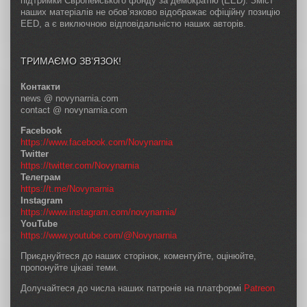
підтримки Європейського фонду за демократію (EED). Зміст
наших матеріалів не обов’язково відображає офіційну позицію
EED, а є виключною відповідальністю наших авторів.
ТРИМАЄМО ЗВ’ЯЗОК!
Контакти
news @ novynarnia.com
contact @ novynarnia.com
Facebook
https://www.facebook.com/Novynarnia
Twitter
https://twitter.com/Novynarnia
Телеграм
https://t.me/Novynarnia
Instagram
https://www.instagram.com/novynarnia/
YouTube
https://www.youtube.com/@Novynarnia
Приєднуйтеся до наших сторінок, коментуйте, оцінюйте,
пропонуйте цікаві теми.
Долучайтеся до числа наших патронів на платформі
Patreon