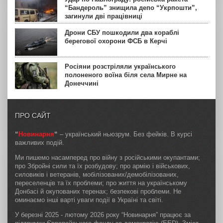
“Бандероль” знищила депо “Укрпошти”,
загинули дві працівниці
Дрони СБУ пошкодили два кораблі
берегової охорони ФСБ в Керчі
Росіяни розстріляли українського
полоненого воїна біля села Мирне на
Донеччині
ПРО САЙТ
“
Новинарня
“
– український ньюзрум. Без фейків. В курсі
важливих подій.
Ми пишемо насамперед про війну з російськими окупантами;
про Збройні сили та їх розбудову; про армію і військових,
силовиків і ветеранів, мобілізованих/демобілізованих,
переселенців та їх проблеми; про життя на українському
Донбасі й окупованих теренах; безпекові проблеми. Не
оминаємо інші варті уваги події в Україні та світі.
У березні 2025 - лютому 2026 року “Новинарня” працює за