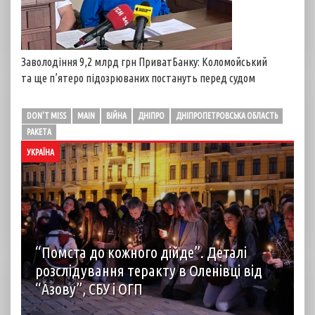
Заволодіння 9,2 млрд грн ПриватБанку: Коломойський
та ще п’ятеро підозрюваних постануть перед судом
DON'T MISS
MAIN
ВІЙНА
ДНІПРО
ДНІПРОПЕТРОВСЬКА ОБЛАСТЬ
РАКЕТА
УКРАЇНА
“Помста до кожного дійде”. Деталі
розслідування теракту в Оленівці від
“Азову”, СБУ і ОГП
автор: Наталія Терамае 28 липня рідні вцілілих