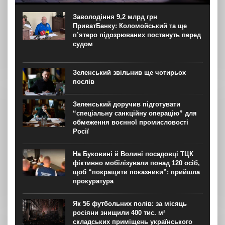
“азовців” в Оленівці виступили із шокуючою заявою.
Мовляв, списки полонених у “бараці 200”, де стався
Заволодіння 9,2 млрд грн
вибух, укладав полонений представник корпусу. Заява...
ПриватБанку: Коломойський та ще
п’ятеро підозрюваних постануть перед
судом
Зеленський звільнив ще чотирьох
послів
Зеленський доручив підготувати
“спеціальну санкційну операцію” для
обмеження воєнної промисловості
Росії
На Буковині й Волині посадовці ТЦК
фіктивно мобілізували понад 120 осіб,
щоб “покращити показники”: прийшла
прокуратура
Як 56 футбольних полів: за місяць
росіяни знищили 400 тис. м²
складських приміщень українського