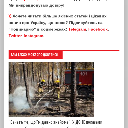
Ми виправдовуємо довіру!
〉〉
Хочете читати більше якісних статей і цікавих
новин про Україну, що воює? Підписуйтесь на
"Новинарню" в соцмережах:
Telegram
,
Facebook
,
Twitter
,
Instagram
.
ВАМ ТАКОЖ МОЖЕ СПОДОБАТИСЯ...
“Бачать те, що їм давно знайоме”. У ДСНС показали