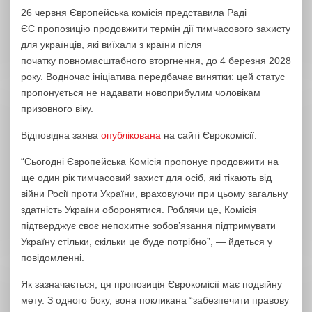
26 червня Європейська комісія представила Раді
ЄС пропозицію продовжити термін дії тимчасового захисту
для українців, які виїхали з країни після
початку повномасштабного вторгнення, до 4 березня 2028
року. Водночас ініціатива передбачає винятки: цей статус
пропонується не надавати новоприбулим чоловікам
призовного віку.
Відповідна заява
опублікована
на сайті Єврокомісії.
“Сьогодні Європейська Комісія пропонує продовжити на
ще один рік тимчасовий захист для осіб, які тікають від
війни Росії проти України, враховуючи при цьому загальну
здатність України оборонятися. Роблячи це, Комісія
підтверджує своє непохитне зобов’язання підтримувати
Україну стільки, скільки це буде потрібно”, — йдеться у
повідомленні.
Як зазначається, ця пропозиція Єврокомісії має подвійну
мету. З одного боку, вона покликана “забезпечити правову