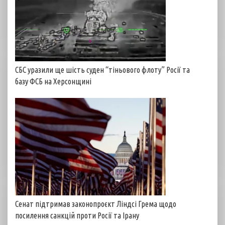
СБС уразили ще шість суден “тіньового флоту” Росії та
базу ФСБ на Херсонщині
Сенат підтримав законопроєкт Ліндсі Грема щодо
посилення санкцій проти Росії та Ірану