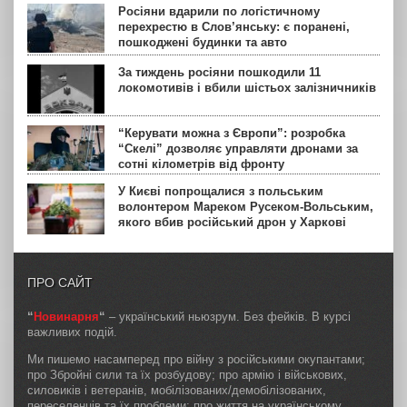
Росіяни вдарили по логістичному
перехрестю в Слов’янську: є поранені,
пошкоджені будинки та авто
За тиждень росіяни пошкодили 11
локомотивів і вбили шістьох залізничників
“Керувати можна з Європи”: розробка
“Скелі” дозволяє управляти дронами за
сотні кілометрів від фронту
У Києві попрощалися з польським
волонтером Мареком Русеком-Вольським,
якого вбив російський дрон у Харкові
ПРО САЙТ
“
Новинарня
“
– український ньюзрум. Без фейків. В курсі
важливих подій.
Ми пишемо насамперед про війну з російськими окупантами;
про Збройні сили та їх розбудову; про армію і військових,
силовиків і ветеранів, мобілізованих/демобілізованих,
переселенців та їх проблеми; про життя на українському