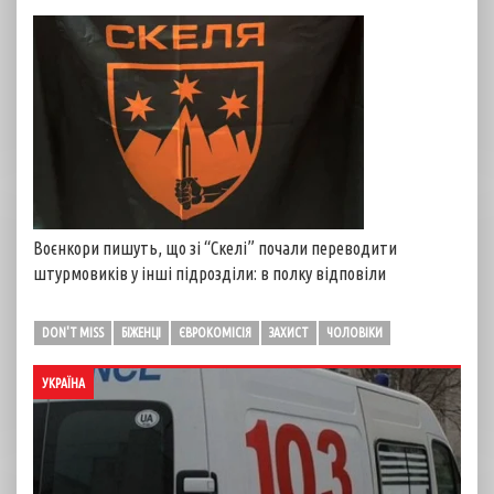
Воєнкори пишуть, що зі “Скелі” почали переводити
штурмовиків у інші підрозділи: в полку відповіли
DON'T MISS
БІЖЕНЦІ
ЄВРОКОМІСІЯ
ЗАХИСТ
ЧОЛОВІКИ
УКРАЇНА