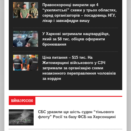
Правоохоронці викрили ще 4
“ухилянтські” схеми у трьох областях,
серед організаторів – посадовець НГУ,
лікар і завкафедри вишу
У Харкові затримали нацгвардійця,
який за $8 тис. обіцяв оформити
бронювання
Ціна питання – $15 тис. На
Житомирщині військового у СЗЧ
затримали за організацію схеми
незаконного переправлення чоловіків
за кордон
ВІЙНА З РОСІЄЮ
СБС уразили ще шість суден “тіньового
флоту” Росії та базу ФСБ на Херсонщині