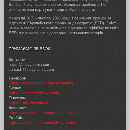
Донбасі й окупованих теренах; безпекові проблеми. Не
оминаємо інші варті уваги події в Україні та світі.
У березні 2025 - лютому 2026 року “Новинарня” працює за
підтримки Європейського фонду за демократію (EED). Зміст
наших матеріалів не обов’язково відображає офіційну позицію
EED, а є виключною відповідальністю наших авторів.
ТРИМАЄМО ЗВ’ЯЗОК!
Контакти
news @ novynarnia.com
contact @ novynarnia.com
Facebook
https://www.facebook.com/Novynarnia
Twitter
https://twitter.com/Novynarnia
Телеграм
https://t.me/Novynarnia
Instagram
https://www.instagram.com/novynarnia/
YouTube
https://www.youtube.com/@Novynarnia