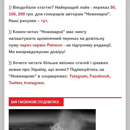
〉〉
Вподобали статтю? Найкращий лайк - переказ
50,
100, 200
грн. для гонорарів авторам "Новинарні".
Наші рахунки –
тут
.
〉〉
Кожен читач "Новинарні" має змогу
налаштувати щомісячний переказ на довільну
суму
через сервіс Patreon
- на підтримку редакції.
Ми виправдовуємо довіру!
〉〉
Хочете читати більше якісних статей і цікавих
новин про Україну, що воює? Підписуйтесь на
"Новинарню" в соцмережах:
Telegram
,
Facebook
,
Twitter
,
Instagram
.
ВАМ ТАКОЖ МОЖЕ СПОДОБАТИСЯ...