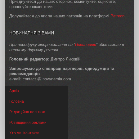
Приєднуйтеся до наших сторінок, коментуйте, оцінюйте,
пропонуйте цікаві теми.
Долучайтеся до числа наших патронів на платформі
Patreon
НОВИНАРНЯ З ВАМИ
При передруку гіперпосилання на “
Новинарню
” обов’язкове в
першому-другому реченні
Головний редактор:
Дмитро Лиховій
Запрошуємо до співпраці партнерів, однодумців та
рекламодавців
e-mail: contact @ novynarnia.com
Архів
Головна
Редакційна політика
Розміщення реклами
Хто ми. Контакти