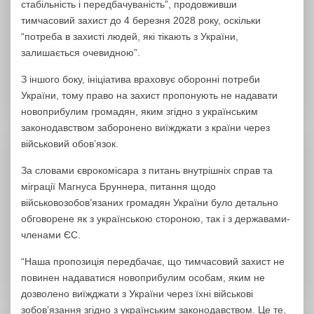
стабільність і передбачуваність”, продовживши
тимчасовий захист до 4 березня 2028 року, оскільки
“потреба в захисті людей, які тікають з України,
залишається очевидною”.
З іншого боку, ініціатива враховує оборонні потреби
України, тому право на захист пропонують не надавати
новоприбулим громадян, яким згідно з українським
законодавством заборонено виїжджати з країни через
військовий обов’язок.
За словами єврокомісара з питань внутрішніх справ та
міграції Магнуса Бруннера, питання щодо
військовозобов’язаних громадян України було детально
обговорене як з українською стороною, так і з державами-
членами ЄС.
“Наша пропозиція передбачає, що тимчасовий захист не
повинен надаватися новоприбулим особам, яким не
дозволено виїжджати з України через їхні військові
зобов’язання згідно з українським законодавством. Це те,