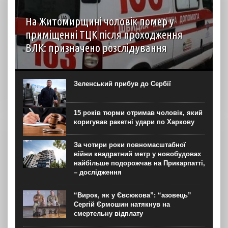
На Житомирщині чоловік помер у
приміщенні ТЦК після проходження
ВЛК: призначено розслідування
6 серпня до територіального центру комплектування на
Житомирщині доставили чоловіка, який фігурував як
порушник правил військового обліку. Під час
Зеленський прибув до Сербії
перебування у приміщенні він знепритомнів, а потім
помер. Про інцидент...
15 років тюрми отримав чоловік, який
коригував ракетні удари по Харкову
За чотири роки повномасштабної
війни квадратний метр у новобудовах
найбільше подорожчав на Прикарпатті,
– дослідження
“Вирок, як у Євсюкова”: “азовець”
Сергій Єрмошин натякнув на
смертельну відплату