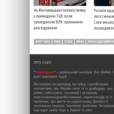
На Житомирщині чоловік помер
Росіяни вда
у приміщенні ТЦК після
логістичном
проходження ВЛК: призначено
Слов’янську:
розслідування
пошкоджені 
DON'T MISS
MAIN
АТАКА
ВІЙНА
КРАСНОДАРСЬКИЙ КР
ПРО САЙТ
“
Новинарня
“
– український ньюзрум. Без фейків. 
курсі важливих подій.
Ми пишемо насамперед про війну з російськими
окупантами; про Збройні сили та їх розбудову; про
армію і військових, силовиків і ветеранів,
мобілізованих/демобілізованих, переселенців та їх
проблеми; про життя на українському Донбасі й
окупованих теренах; безпекові проблеми. Не омин
інші варті уваги події в Україні та світі.