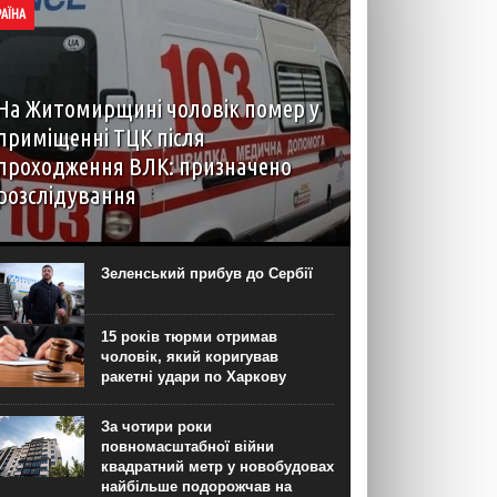
РАЇНА
На Житомирщині чоловік помер у
приміщенні ТЦК після
проходження ВЛК: призначено
розслідування
6 серпня до територіального центру
комплектування на Житомирщині доставили
чоловіка, який фігурував як порушник правил
Зеленський прибув до Сербії
військового обліку. Під час перебування у
приміщенні він знепритомнів, а потім помер. Про
інцидент...
15 років тюрми отримав
чоловік, який коригував
ракетні удари по Харкову
За чотири роки
повномасштабної війни
квадратний метр у новобудовах
найбільше подорожчав на