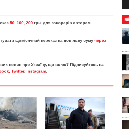
ВІ
реказ
50, 100, 200
грн. для гонорарів авторам
тувати щомісячний переказ на довільну суму
через
кавих новин про Україну, що воює? Підписуйтесь на
book
,
Twitter
,
Instagram
.