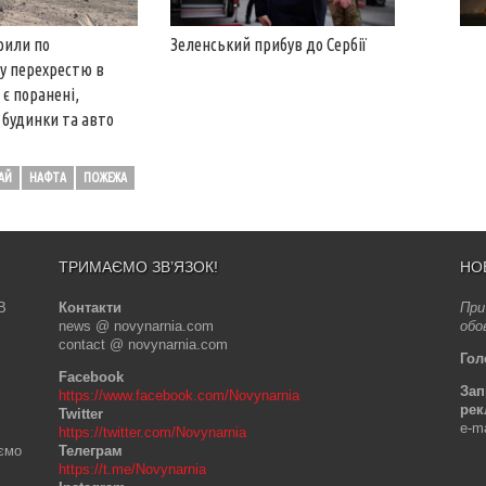
рили по
Зеленський прибув до Сербії
у перехрестю в
 є поранені,
будинки та авто
АЙ
НАФТА
ПОЖЕЖА
ТРИМАЄМО ЗВ’ЯЗОК!
НО
В
Контакти
При
news @ novynarnia.com
обо
contact @ novynarnia.com
Гол
Facebook
Зап
https://www.facebook.com/Novynarnia
рек
Twitter
e-m
https://twitter.com/Novynarnia
аємо
Телеграм
https://t.me/Novynarnia