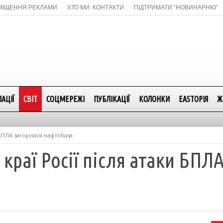
МІЩЕННЯ РЕКЛАМИ
ХТО МИ. КОНТАКТИ
ПІДТРИМАТИ “НОВИНАРНЮ”
АЦІЇ
СВІТ
СОЦМЕРЕЖІ
ПУБЛІКАЦІЇ
КОЛОНКИ
EASTОРІЯ
Ж
 БПЛА загорілася нафтобаза
краї Росії після атаки БПЛА