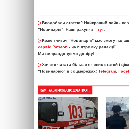
〉〉
Вподобали статтю? Найкращий лайк - пе
"Новинарні". Наші рахунки –
тут
.
〉〉
Кожен читач "Новинарні" має змогу налаш
сервіс Patreon
- на підтримку редакції.
Ми виправдовуємо довіру!
〉〉
Хочете читати більше якісних статей і ці
"Новинарню" в соцмережах:
Telegram
,
Face
ВАМ ТАКОЖ МОЖЕ СПОДОБАТИСЯ...