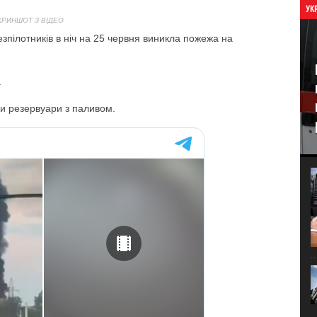
УК
КРИНШОТ З ВІДЕО
езпілотників в ніч на 25 червня виникла пожежа на
.
ри резервуари з паливом.