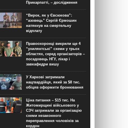
Прикарпатті, – дослідження
“Вирок, як у Євсюкова”:
“азовець” Сергій Єрмошин
натякнув на смертельну
відплату
Правоохоронці викрили ще 4
“ухилянтські” схеми у трьох
областях, серед організаторів –
посадовець НГУ, лікар і
завкафедри вишу
У Харкові затримали
нацгвардійця, який за $8 тис.
обіцяв оформити бронювання
Ціна питання – $15 тис. На
Житомирщині військового у
СЗЧ затримали за організацію
схеми незаконного
переправлення чоловіків за
кордон