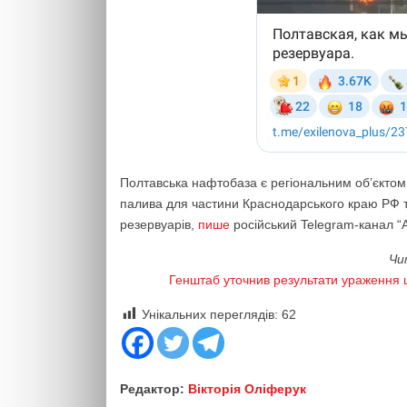
Полтавська нафтобаза є регіональним об’єктом
палива для частини Краснодарського краю РФ т
резервуарів,
пише
російський Telegram-канал “A
Чи
Генштаб уточнив результати ураження це
Унікальних переглядів:
62
Редактор:
Вікторія Оліферук