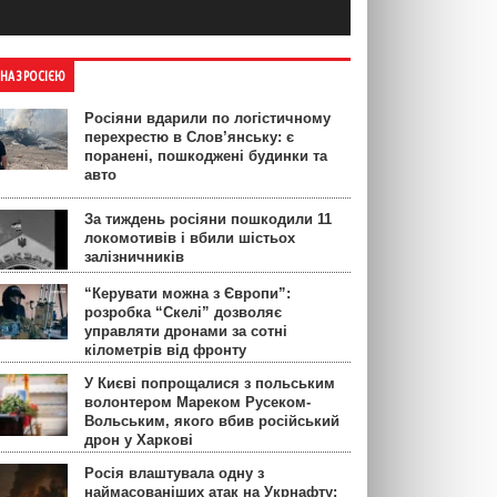
ЙНА З РОСІЄЮ
Росіяни вдарили по логістичному
перехрестю в Слов’янську: є
поранені, пошкоджені будинки та
авто
За тиждень росіяни пошкодили 11
локомотивів і вбили шістьох
залізничників
“Керувати можна з Європи”:
розробка “Скелі” дозволяє
управляти дронами за сотні
кілометрів від фронту
У Києві попрощалися з польським
волонтером Мареком Русеком-
Вольським, якого вбив російський
дрон у Харкові
Росія влаштувала одну з
наймасованіших атак на Укрнафту: