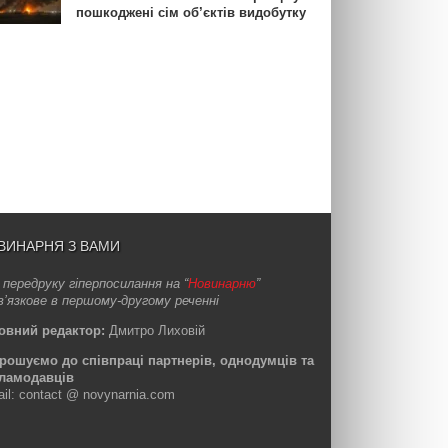
пошкоджені сім об’єктів видобутку
ВИНАРНЯ З ВАМИ
 передруку гіперпосилання на “
Новинарню
”
в’язкове в першому-другому реченні
овний редактор:
Дмитро Лиховій
рошуємо до співпраці партнерів, однодумців та
ламодавців
ail: contact @ novynarnia.com