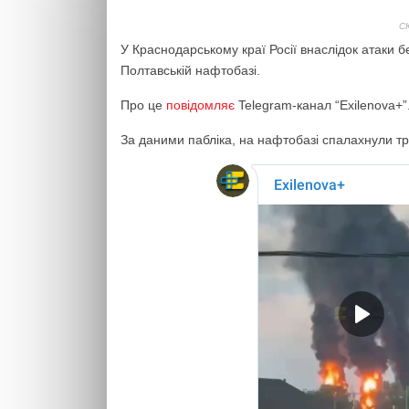
С
У Краснодарському краї Росії внаслідок атаки б
Полтавській нафтобазі.
Про це
повідомляє
Telegram-канал “Exilenova+”
За даними пабліка, на нафтобазі спалахнули т