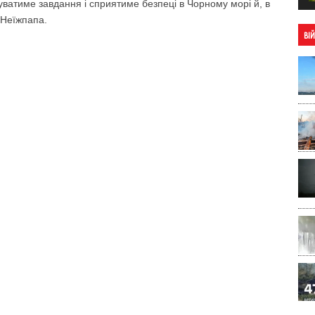
нуватиме завдання і сприятиме безпеці в Чорному морі й, в
 Неїжпапа.
ВІ