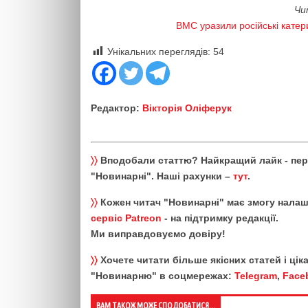
Чи
ВМС уразили російські катер
Унікальних переглядів:
54
Редактор:
Вікторія Оліферук
〉〉
Вподобали статтю? Найкращий лайк - пе
"Новинарні". Наші рахунки –
тут
.
〉〉
Кожен читач "Новинарні" має змогу налаш
сервіс Patreon
- на підтримку редакції.
Ми виправдовуємо довіру!
〉〉
Хочете читати більше якісних статей і ці
"Новинарню" в соцмережах:
Telegram
,
Face
ВАМ ТАКОЖ МОЖЕ СПОДОБАТИСЯ...