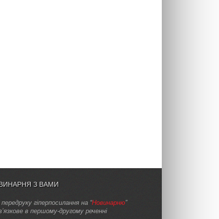
ВИНАРНЯ З ВАМИ
 передруку гіперпосилання на “
Новинарню
”
в’язкове в першому-другому реченні