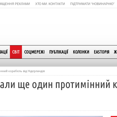
МІЩЕННЯ РЕКЛАМИ
ХТО МИ. КОНТАКТИ
ПІДТРИМАТИ “НОВИНАРНЮ”
АЦІЇ
СВІТ
СОЦМЕРЕЖІ
ПУБЛІКАЦІЇ
КОЛОНКИ
EASTОРІЯ
Ж
нний корабель від Нідерландів
али ще один протимінний к