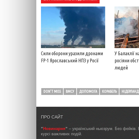
Сили оборони уразили дронами
У Балаклії 
FP-1 Ярославський НПЗ у Росії
росіяни обс
людей
DON'T MISS
ВМСУ
ДОПОМОГА
КОРАБЕЛЬ
НІДЕРЛАНД
ПРО САЙТ
“
Новинарня
“
– український ньюзрум. Без фейків. 
курсі важливих подій.