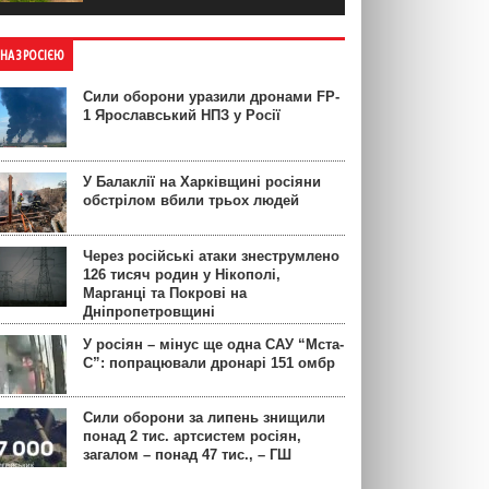
ЙНА З РОСІЄЮ
Сили оборони уразили дронами FP-
1 Ярославський НПЗ у Росії
У Балаклії на Харківщині росіяни
обстрілом вбили трьох людей
Через російські атаки знеструмлено
126 тисяч родин у Нікополі,
Марганці та Покрові на
Дніпропетровщині
У росіян – мінус ще одна САУ “Мста-
С”: попрацювали дронарі 151 омбр
Сили оборони за липень знищили
понад 2 тис. артсистем росіян,
загалом – понад 47 тис., – ГШ