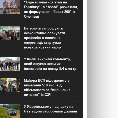
“Буде готуватися етап на
Горлівку”: в “Азові” розказали,
як формувався “барак 200” в
Оленівці
Ветеранів запрошують
безкоштовно опанувати
професію в сонячній
енергетиці: стартував
всеукраїнський набір
У Києві викрили кол-центр,
який ошукав чеських
інвесторів на понад 8,4 млн грн
Майора ВСП підозрюють у
вимаганні $10 тис. від
військового за “вирішення
питання” із СЗЧ
У Яворівському нацпарку на
Львівщині заборонили джипінг