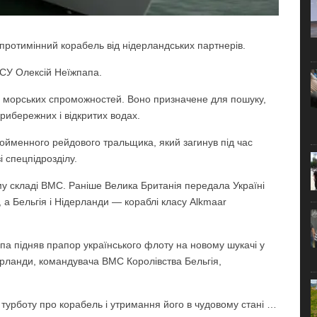
протимінний корабель від нідерландських партнерів.
У Олексій Неїжпапа.
ї морських спроможностей. Воно призначене для пошуку,
рибережних і відкритих водах.
ойменного рейдового тральщика, який загинув під час
 спецпідрозділу.
му складі ВМС. Раніше Велика Британія передала Україні
 а Бельгія і Нідерланди — кораблі класу Alkmaar
апа підняв прапор українського флоту на новому шукачі у
рланди, командувача ВМС Королівства Бельгія,
 турботу про корабель і утримання його в чудовому стані …