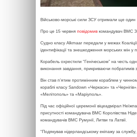
Військово-морські сили ЗСУ отримали ще один 
Про це 15 червня
повідомив
командувач ВМС ЗС
Судно класу Alkmaar передали у межах Коаліці
ідентифікації та знешкодження морських мін у п
Корабель охрестили “Генічеськом” на честь одн
виконання завдання, прикриваючи побратимів зі
Він став п’ятим протимінним кораблем у чинно
кораблі класу Sandown «Черкаси» та «Чернігів»,
«Мелітополь» та «Маріуполь».
Під час офіційної церемонії віцеадмірал Неїжп
присутності командувача ВМС Королівства Ніде
командувачів ВМС Румунії, Литви та Латвії.
“Подякував нідерландському екіпажу за службу,