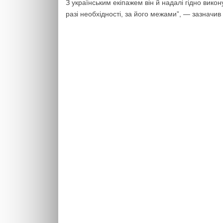
З українським екіпажем він й надалі гідно вико
разі необхідності, за його межами”, — зазначив