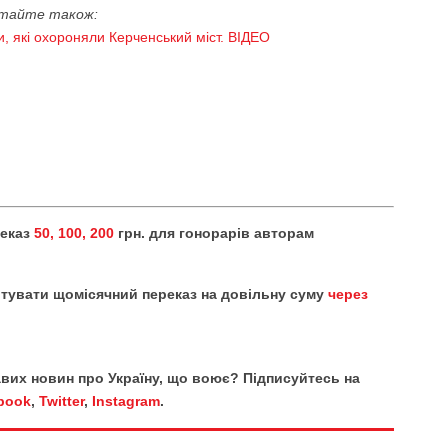
тайте також:
и, які охороняли Керченський міст. ВІДЕО
реказ
50, 100, 200
грн. для гонорарів авторам
тувати щомісячний переказ на довільну суму
через
кавих новин про Україну, що воює? Підписуйтесь на
book
,
Twitter
,
Instagram
.