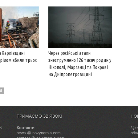
на Харківщині
Через російські атаки
трілом вбили трьох
знеструмлено 126 тисяч родин у
Нікополі, Марганці та Покрові
на Дніпропетровщині
И
ТРИМАЄМО ЗВ’ЯЗОК!
НО
В
Контакти
При
news @ novynarnia.com
обо