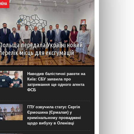
РАЇНА
Польща передала Україні новий
перелік місць для ексгумацій
У Львові 5 серпня пройшло засідання
Українсько-польської робочої групи у справах
гідних поховань, у межах якого Польща
Наводив балістичні ракети на
передала перелік місць для проведення
Київ: СБУ заявила про
подальших робіт на території України. Про це...
затримання ще одного агента
ФСБ
ГПУ озвучила статус Сергія
Єрмошина (Єрмалая) у
кримінальному проваджені
щодо вибуху в Оленівці