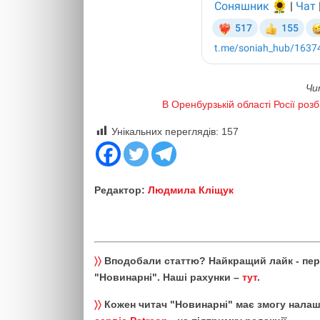
Чи
В Оренбурзькій області Росії роз
Унікальних переглядів:
157
Редактор:
Людмила Кліщук
〉〉
Вподобали статтю? Найкращий лайк - пе
"Новинарні". Наші рахунки –
тут
.
〉〉
Кожен читач "Новинарні" має змогу налаш