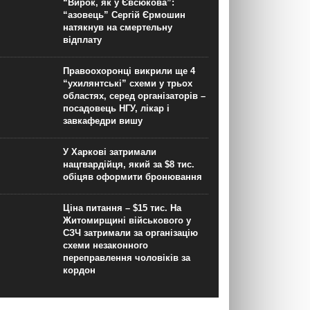
“Вирок, як у Євсюкова”:
“азовець” Сергій Єрмошин
натякнув на смертельну
відплату
Правоохоронці викрили ще 4
“ухилянтські” схеми у трьох
областях, серед організаторів –
посадовець НГУ, лікар і
завкафедри вишу
У Харкові затримали
нацгвардійця, який за $8 тис.
обіцяв оформити бронювання
Ціна питання – $15 тис. На
Житомирщині військового у
СЗЧ затримали за організацію
схеми незаконного
переправлення чоловіків за
кордон