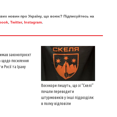
кавих новин про Україну, що воює? Підписуйтесь на
book
,
Twitter
,
Instagram
.
имав законопроєкт
а щодо посилення
и Росії та Ірану
Воєнкори пишуть, що зі “Скелі”
почали переводити
штурмовиків у інші підрозділи:
в полку відповіли