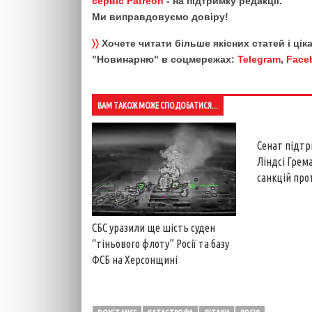
сервіс Patreon
- на підтримку редакції.
Ми виправдовуємо довіру!
〉〉
Хочете читати більше якісних статей і ці
"Новинарню" в соцмережах:
Telegram
,
Face
ВАМ ТАКОЖ МОЖЕ СПОДОБАТИСЯ...
Сенат підтр
Ліндсі Грем
санкцій прот
СБС уразили ще шість суден
“тіньового флоту” Росії та базу
ФСБ на Херсонщині