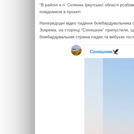
“В районі н.п. Склянка Іркутської області розби
повідомили в проєкті.
Напередодні відео падіння бомбардувальника оп
Зокрема, на сторінці “Соняшник” припустили, 
бомбардувальник стрімка падає та вибухає післ