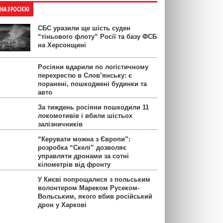
ЙНА З РОСІЄЮ
СБС уразили ще шість суден
“тіньового флоту” Росії та базу ФСБ
на Херсонщині
Росіяни вдарили по логістичному
перехрестю в Слов’янську: є
поранені, пошкоджені будинки та
авто
За тиждень росіяни пошкодили 11
локомотивів і вбили шістьох
залізничників
“Керувати можна з Європи”:
розробка “Скелі” дозволяє
управляти дронами за сотні
кілометрів від фронту
У Києві попрощалися з польським
волонтером Мареком Русеком-
Вольським, якого вбив російський
дрон у Харкові