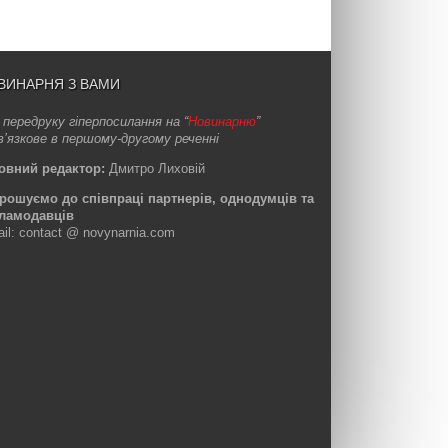
ВИНАРНЯ З ВАМИ
 передруку гіперпосилання на “
Новинарню
”
в’язкове в першому-другому реченні
овний редактор:
Дмитро Лиховій
рошуємо до співпраці партнерів, однодумців та
ламодавців
ail: contact @ novynarnia.com