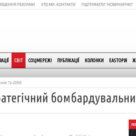
МІЩЕННЯ РЕКЛАМИ
ХТО МИ. КОНТАКТИ
ПІДТРИМАТИ “НОВИНАРНЮ”
АЦІЇ
СВІТ
СОЦМЕРЕЖІ
ПУБЛІКАЦІЇ
КОЛОНКИ
EASTОРІЯ
Ж
ьник Ту-22М3
тратегічний бомбардувальни
УК