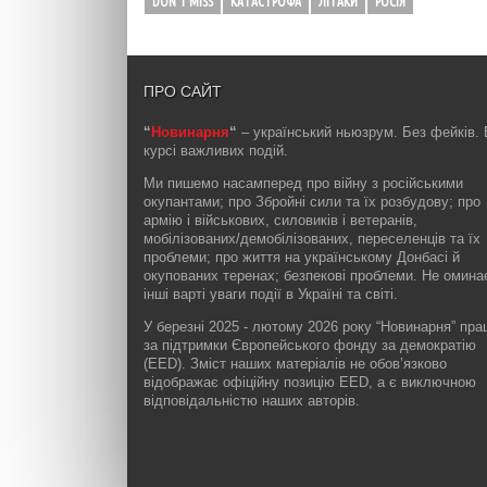
DON'T MISS
КАТАСТРОФА
ЛІТАКИ
РОСІЯ
ПРО САЙТ
“
Новинарня
“
– український ньюзрум. Без фейків. 
курсі важливих подій.
Ми пишемо насамперед про війну з російськими
окупантами; про Збройні сили та їх розбудову; про
армію і військових, силовиків і ветеранів,
мобілізованих/демобілізованих, переселенців та їх
проблеми; про життя на українському Донбасі й
окупованих теренах; безпекові проблеми. Не омин
інші варті уваги події в Україні та світі.
У березні 2025 - лютому 2026 року “Новинарня” пр
за підтримки Європейського фонду за демократію
(EED). Зміст наших матеріалів не обов’язково
відображає офіційну позицію EED, а є виключною
відповідальністю наших авторів.