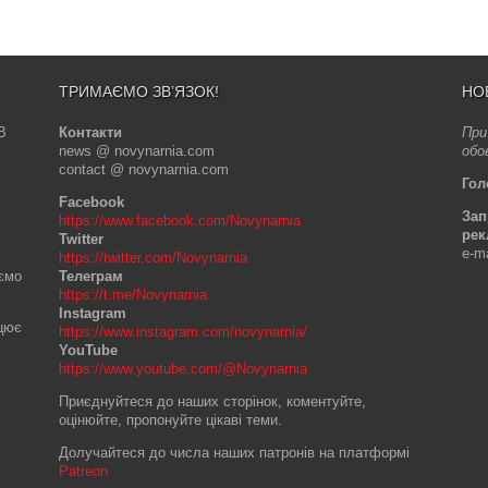
ТРИМАЄМО ЗВ’ЯЗОК!
НО
В
Контакти
При
news @ novynarnia.com
обо
contact @ novynarnia.com
Гол
Facebook
Зап
https://www.facebook.com/Novynarnia
рек
Twitter
e-m
https://twitter.com/Novynarnia
аємо
Телеграм
https://t.me/Novynarnia
Instagram
ацює
https://www.instagram.com/novynarnia/
YouTube
https://www.youtube.com/@Novynarnia
Приєднуйтеся до наших сторінок, коментуйте,
оцінюйте, пропонуйте цікаві теми.
Долучайтеся до числа наших патронів на платформі
Patreon