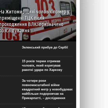
На Житомирщині чоловік помер у
приміщенні ТЦК після
проходження ВЛК: призначено
розслідування
6 серпня до територіального центру
комплектування на Житомирщині доставили
чоловіка, який фігурував як порушник правил
Зеленський прибув до Сербії
військового обліку. Під час перебування у
приміщенні він знепритомнів, а потім помер. Про
інцидент...
15 років тюрми отримав
чоловік, який коригував
ракетні удари по Харкову
За чотири роки
повномасштабної війни
квадратний метр у новобудовах
найбільше подорожчав на
Прикарпатті, – дослідження