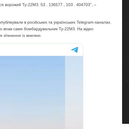
вся ворожий Ту-22М3. 53 . 136577 , 103 . 404703”, –
ублікували в російських та українських Telegram-каналах.
що впав саме бомбардувальник Ту-22М3. На відео
я зіткнення із землею.