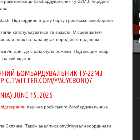
ічний ракетоносець-бомбардувальник Ту-22М3. Інцидент
гара.
ash. Підтвердило втрату борту і російське міноборони.
игли катапультуватися та вижили. Місцеві жителі
лишили літак на парашутах перед його падінням.
езі Ангари, де спалахнула пожежа. Над місцем аварії
значній відстані.
ГІЧНИЙ БОМБАРДУВАЛЬНИК ТУ-22М3
PIC.TWITTER.COM/YWJYCBONQ7
NIA)
JUNE 15, 2026
ж
підтвердили
падіння російського бомбардувальника
ела Склянка. Також аналітики опублікували координати