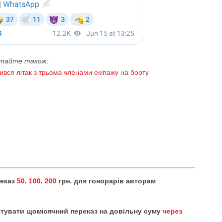
тайте також:
бився літак з трьома членами екіпажу на борту
реказ
50, 100, 200
грн. для гонорарів авторам
тувати щомісячний переказ на довільну суму
через