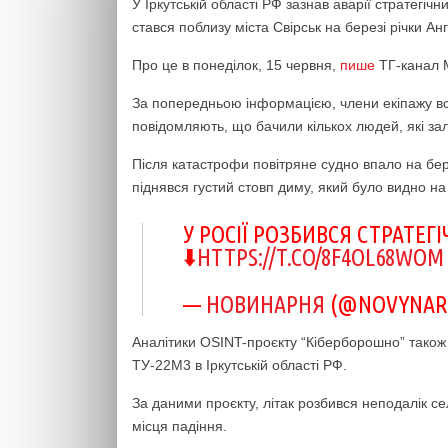
У Іркутській області РФ зазнав аварії стратег
стався поблизу міста Свірськ на березі річки Ан
Про це в понеділок, 15 червня,
пише
ТГ-канал M
За попередньою інформацією, члени екіпажу вст
повідомляють, що бачили кількох людей, які за
Після катастрофи повітряне судно впало на бер
піднявся густий стовп диму, який було видно на 
У РОСІЇ РОЗБИВСЯ СТРАТЕ
⬇️
HTTPS://T.CO/8F4OL68WOM
—
НОВИНАРНЯ
(@NOVYNAR
Аналітики OSINT-проєкту “Кіберборошно” тако
ТУ-22М3 в Іркутській області РФ.
За даними проєкту, літак розбився неподалік с
місця падіння.