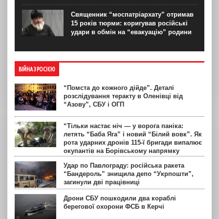
Священник “моспатріархату” отримав
15 років тюрми: коригував російські
удари в обмін на “евакуацію” родини
ВІЙНА З РОСІЄЮ
“Помста до кожного дійде”. Деталі
розслідування теракту в Оленівці від
“Азову”, СБУ і ОГП
“Тільки настає ніч — у ворога паніка:
летять “Баба Яга” і новий “Білий вовк”. Як
рота ударних дронів 115-ї бригади випалює
окупантів на Борівському напрямку
Удар по Павлограду: російська ракета
“Бандероль” знищила депо “Укрпошти”,
загинули дві працівниці
Дрони СБУ пошкодили два кораблі
берегової охорони ФСБ в Керчі