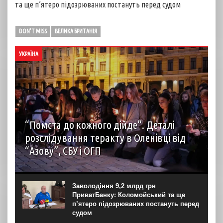
та ще п’ятеро підозрюваних постануть перед судом
DON'T MISS
ВЕЛИКА БРИТАНІЯ
УКРАЇНА
“Помста до кожного дійде”. Деталі
розслідування теракту в Оленівці від
“Азову”, СБУ і ОГП
автор: Наталія Терамае 28 липня рідні вцілілих
“азовців” в Оленівці виступили із шокуючою заявою.
Мовляв, списки полонених у “бараці 200”, де стався
Заволодіння 9,2 млрд грн
вибух, укладав полонений представник корпусу. Заява...
ПриватБанку: Коломойський та ще
п’ятеро підозрюваних постануть перед
судом