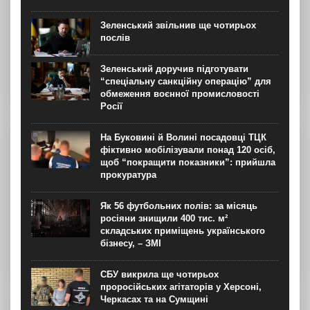
Зеленський звільнив ще чотирьох
послів
Зеленський доручив підготувати
“спеціальну санкційну операцію” для
обмеження воєнної промисловості
Росії
На Буковині й Волині посадовці ТЦК
фіктивно мобілізували понад 120 осіб,
щоб “покращити показники”: прийшла
прокуратура
Як 56 футбольних полів: за місяць
росіяни знищили 400 тис. м²
складських приміщень українського
бізнесу, – ЗМІ
СБУ викрила ще чотирьох
проросійських агітаторів у Херсоні,
Черкасах та на Сумщині