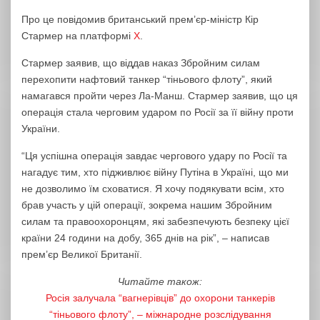
Про це повідомив британський прем’єр-міністр Кір
Стармер на платформі
X
.
Стармер заявив, що віддав наказ Збройним силам
перехопити нафтовий танкер “тіньового флоту”, який
намагався пройти через Ла-Манш. Стармер заявив, що ця
операція стала черговим ударом по Росії за її війну проти
України.
“Ця успішна операція завдає чергового удару по Росії та
нагадує тим, хто підживлює війну Путіна в Україні, що ми
не дозволимо їм сховатися. Я хочу подякувати всім, хто
брав участь у цій операції, зокрема нашим Збройним
силам та правоохоронцям, які забезпечують безпеку цієї
країни 24 години на добу, 365 днів на рік”, – написав
прем’єр Великої Британії.
Читайте також:
Росія залучала “вагнерівців” до охорони танкерів
“тіньового флоту”, – міжнародне розслідування