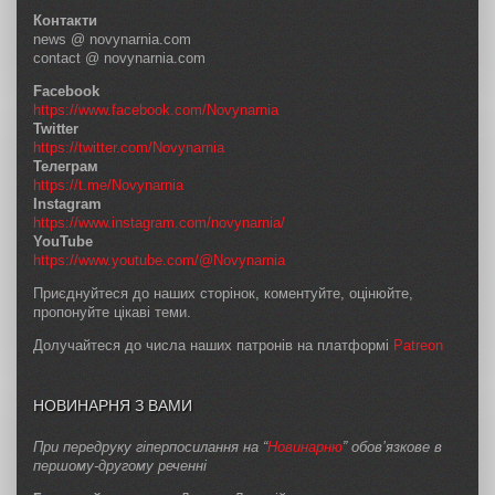
Контакти
news @ novynarnia.com
contact @ novynarnia.com
Facebook
https://www.facebook.com/Novynarnia
Twitter
https://twitter.com/Novynarnia
Телеграм
https://t.me/Novynarnia
Instagram
https://www.instagram.com/novynarnia/
YouTube
https://www.youtube.com/@Novynarnia
Приєднуйтеся до наших сторінок, коментуйте, оцінюйте,
пропонуйте цікаві теми.
Долучайтеся до числа наших патронів на платформі
Patreon
НОВИНАРНЯ З ВАМИ
При передруку гіперпосилання на “
Новинарню
” обов’язкове в
першому-другому реченні