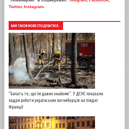
"Новинарню" в соцмережах:
Telegram
,
Facebook
,
Twitter
,
Instagram
.
ВАМ ТАКОЖ МОЖЕ СПОДОБАТИСЯ...
“Бачать те, що їм давно знайоме”. У ДСНС показали
кадри роботи українських вогнеборців на півдні
Франції