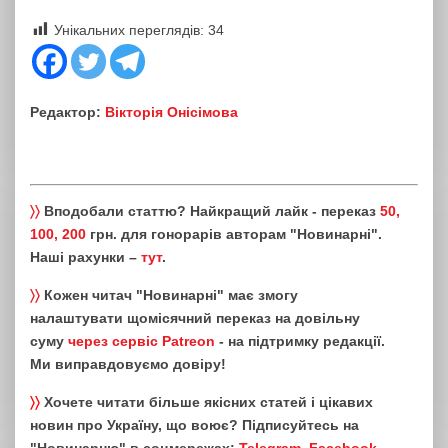
Унікальних переглядів:
34
Редактор:
Вікторія Онісімова
〉〉
Вподобали статтю? Найкращий лайк - переказ
50,
100, 200
грн. для гонорарів авторам "Новинарні".
Наші рахунки –
тут
.
〉〉
Кожен читач "Новинарні" має змогу
налаштувати щомісячний переказ на довільну
суму
через сервіс Patreon
- на підтримку редакції.
Ми виправдовуємо довіру!
〉〉
Хочете читати більше якісних статей і цікавих
новин про Україну, що воює? Підписуйтесь на