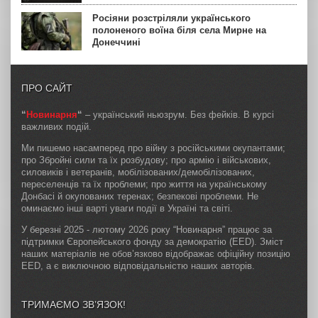
Росіяни розстріляли українського
полоненого воїна біля села Мирне на
Донеччині
ПРО САЙТ
“
Новинарня
“
– український ньюзрум. Без фейків. В курсі
важливих подій.
Ми пишемо насамперед про війну з російськими окупантами;
про Збройні сили та їх розбудову; про армію і військових,
силовиків і ветеранів, мобілізованих/демобілізованих,
переселенців та їх проблеми; про життя на українському
Донбасі й окупованих теренах; безпекові проблеми. Не
оминаємо інші варті уваги події в Україні та світі.
У березні 2025 - лютому 2026 року “Новинарня” працює за
підтримки Європейського фонду за демократію (EED). Зміст
наших матеріалів не обов’язково відображає офіційну позицію
EED, а є виключною відповідальністю наших авторів.
ТРИМАЄМО ЗВ’ЯЗОК!