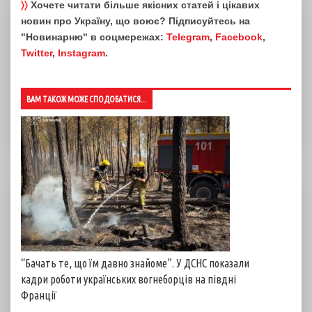
〉〉
Хочете читати більше якісних статей і цікавих
новин про Україну, що воює? Підписуйтесь на
"Новинарню" в соцмережах:
Telegram
,
Facebook
,
Twitter
,
Instagram
.
ВАМ ТАКОЖ МОЖЕ СПОДОБАТИСЯ...
“Бачать те, що їм давно знайоме”. У ДСНС показали
кадри роботи українських вогнеборців на півдні
Франції