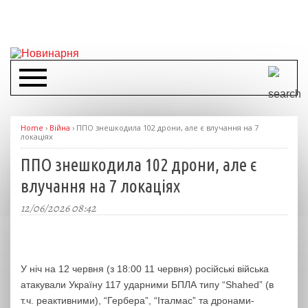
Home
›
Війна
›
ППО знешкодила 102 дрони, але є влучання на 7
локаціях
ППО знешкодила 102 дрони, але є
влучання на 7 локаціях
12/06/2026 08:42
У ніч на 12 червня (з 18:00 11 червня) російські війська
атакували Україну 117 ударними БПЛА типу “Shahed” (в
т.ч. реактивними), “Гербера”, “Італмас” та дронами-