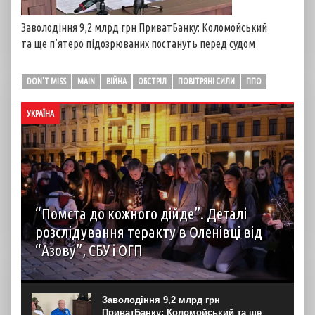
Заволодіння 9,2 млрд грн ПриватБанку: Коломойський
та ще п’ятеро підозрюваних постануть перед судом
DON'T MISS
MAIN
ВІЙНА
ОБСТРІЛ
ПОВІТРЯНІ СИЛИ
ППО
УКРАЇНА
“Помста до кожного дійде”. Деталі
розслідування теракту в Оленівці від
“Азову”, СБУ і ОГП
автор: Наталія Терамае 28 липня рідні вцілілих
“азовців” в Оленівці виступили із шокуючою заявою.
Мовляв, списки полонених у “бараці 200”, де стався
Заволодіння 9,2 млрд грн
вибух, укладав полонений представник корпусу. Заява...
ПриватБанку: Коломойський та ще