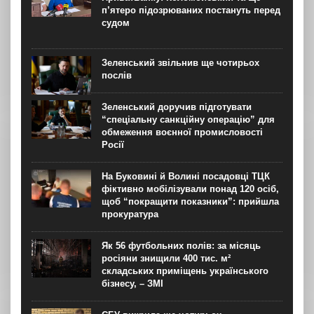
п’ятеро підозрюваних постануть перед
судом
Зеленський звільнив ще чотирьох
послів
Зеленський доручив підготувати
“спеціальну санкційну операцію” для
обмеження воєнної промисловості
Росії
На Буковині й Волині посадовці ТЦК
фіктивно мобілізували понад 120 осіб,
щоб “покращити показники”: прийшла
прокуратура
Як 56 футбольних полів: за місяць
росіяни знищили 400 тис. м²
складських приміщень українського
бізнесу, – ЗМІ