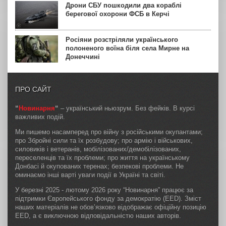
Дрони СБУ пошкодили два кораблі
берегової охорони ФСБ в Керчі
Росіяни розстріляли українського
полоненого воїна біля села Мирне на
Донеччині
ПРО САЙТ
“
Новинарня
“
– український ньюзрум. Без фейків. В курсі
важливих подій.
Ми пишемо насамперед про війну з російськими окупантами;
про Збройні сили та їх розбудову; про армію і військових,
силовиків і ветеранів, мобілізованих/демобілізованих,
переселенців та їх проблеми; про життя на українському
Донбасі й окупованих теренах; безпекові проблеми. Не
оминаємо інші варті уваги події в Україні та світі.
У березні 2025 - лютому 2026 року “Новинарня” працює за
підтримки Європейського фонду за демократію (EED). Зміст
наших матеріалів не обов’язково відображає офіційну позицію
EED, а є виключною відповідальністю наших авторів.