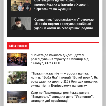
СБУ викрила ще чотирьох
проросійських агітаторів у Херсоні,
Черкасах та на Сумщині
Священник “моспатріархату” отримав
15 років тюрми: коригував російські
удари в обмін на “евакуацію” родини
ВІЙНА З РОСІЄЮ
“Помста до кожного дійде”. Деталі
розслідування теракту в Оленівці від
“Азову”, СБУ і ОГП
“Тільки настає ніч — у ворога паніка:
летять “Баба Яга” і новий “Білий вовк”. Як
рота ударних дронів 115-ї бригади випалює
окупантів на Борівському напрямку
Удар по Павлограду: російська ракета
“Бандероль” знищила депо “Укрпошти”,
загинули дві працівниці