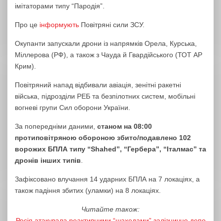
імітаторами типу “Пародія”.
Про це
інформують
Повітряні сили ЗСУ.
Окупанти запускали дрони із напрямків Орела, Курська,
Міллерова (РФ), а також з Чауда й Гвардійського (ТОТ АР
Крим).
Повітряний напад відбивали авіація, зенітні ракетні
війська, підрозділи РЕБ та безпілотних систем, мобільні
вогневі групи Сил оборони України.
За попередніми даними,
станом на 08:00
протиповітряною обороною збито/подавлено 102
ворожих БПЛА типу “Shahed”, “Гербера”, “Італмас” та
дронів інших типів
.
Зафіксовано влучання 14 ударних БПЛА на 7 локаціях, а
також падіння збитих (уламки) на 8 локаціях.
Читайте також:
Росія атакувала реактивними “шахедами” залізничне депо