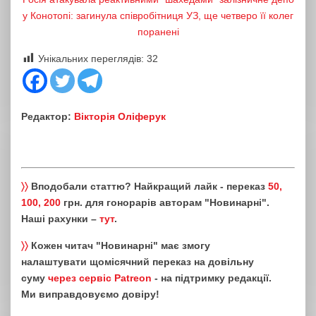
у Конотопі: загинула співробітниця УЗ, ще четверо її колег
поранені
Унікальних переглядів:
32
Редактор:
Вікторія Оліферук
〉〉
Вподобали статтю? Найкращий лайк - переказ
50,
100, 200
грн. для гонорарів авторам "Новинарні".
Наші рахунки –
тут
.
〉〉
Кожен читач "Новинарні" має змогу
налаштувати щомісячний переказ на довільну
суму
через сервіс Patreon
- на підтримку редакції.
Ми виправдовуємо довіру!