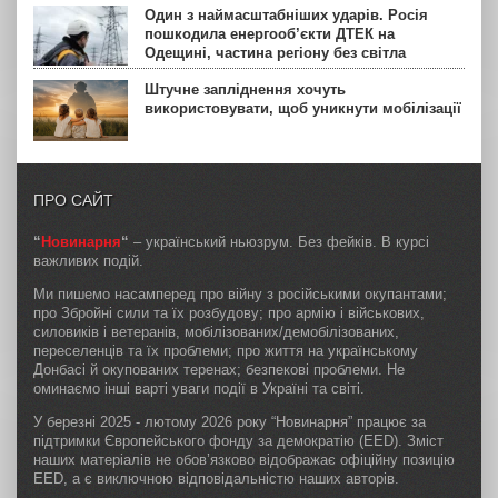
Один з наймасштабніших ударів. Росія
пошкодила енергооб’єкти ДТЕК на
Одещині, частина регіону без світла
Штучне запліднення хочуть
використовувати, щоб уникнути мобілізації
ПРО САЙТ
“
Новинарня
“
– український ньюзрум. Без фейків. В курсі
важливих подій.
Ми пишемо насамперед про війну з російськими окупантами;
про Збройні сили та їх розбудову; про армію і військових,
силовиків і ветеранів, мобілізованих/демобілізованих,
переселенців та їх проблеми; про життя на українському
Донбасі й окупованих теренах; безпекові проблеми. Не
оминаємо інші варті уваги події в Україні та світі.
У березні 2025 - лютому 2026 року “Новинарня” працює за
підтримки Європейського фонду за демократію (EED). Зміст
наших матеріалів не обов’язково відображає офіційну позицію
EED, а є виключною відповідальністю наших авторів.