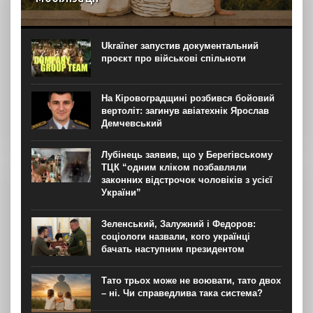
З початку повномасштабного вторгнення в Україні
з’явилися прицільні запити на ЕКЗ трьома ембріонами.
Попит на процедуру може бути пов’язаний із нормою
Ukraїner запустив документальний
закону про відстрочку мобілізації батьків, що мають
проєкт про військові спільноти
троє...
На Кіровоградщині розбився бойовий
вертоліт: загинув авіатехнік Ярослав
Демчевський
Лубінець заявив, що у Берегівському
ТЦК “одним кліком позбавляли
законних відстрочок чоловіків з усієї
України”
Зеленський, Залужний і Федоров:
соціологи назвали, кого українці
бачать наступним президентом
Тато трьох може не воювати, тато двох
– ні. Чи справедлива така система?