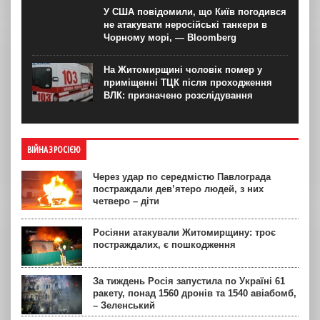
У США повідомили, що Київ погодився
не атакувати неросійські танкери в
Чорному морі, — Bloomberg
На Житомирщині чоловік помер у
приміщенні ТЦК після проходження
ВЛК: призначено розслідування
ВІЙНА З РОСІЄЮ
Через удар по середмістю Павлограда
постраждали дев’ятеро людей, з них
четверо – діти
Росіяни атакували Житомирщину: троє
постраждалих, є пошкодження
За тиждень Росія запустила по Україні 61
ракету, понад 1560 дронів та 1540 авіабомб,
– Зеленський