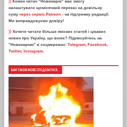
〉〉
Кожен читач "Новинарні" має змогу
налаштувати щомісячний переказ на довільну
суму
через сервіс Patreon
- на підтримку редакції.
Ми виправдовуємо довіру!
〉〉
Хочете читати більше якісних статей і цікавих
новин про Україну, що воює? Підписуйтесь на
"Новинарню" в соцмережах:
Telegram
,
Facebook
,
Twitter
,
Instagram
.
ВАМ ТАКОЖ МОЖЕ СПОДОБАТИСЯ...