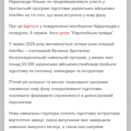
Нідерланди більше не продовжуватимуть участь у
британській програмі підготовки українських військових
Interflex на тлі того, що вона вступила у нову фазу.
Про це
йдеться
у повідомленні міноборони Нідерландів у
понеділок, 8 червня, його
цитує
“Європейська правда”.
У червні 2026 року виповнюється чотири роки операції
Interflex – очолюваній Великою Британією
багатонаціональній навчальній програмі, у межах якої
понад 63 000 українських військовослужбовців пройшли
підготовку як піхотинці, командири та інструктори.
П’ятий рік успішної та високо поцінованої програми
ознаменує нову фазу спеціалізованої підготовки,
покликаної формувати спроможності в довгостроковій
перспективі.
Нова навчальна структура охопить підготовку інструкторів
вертолітної авіації, перші випускники якої завершили
навчання минулого місяця, а також інші напрями