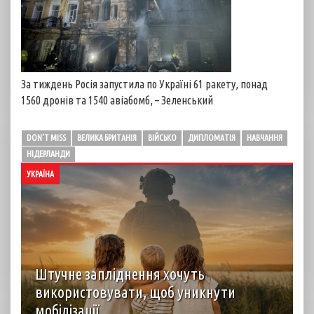
За тиждень Росія запустила по Україні 61 ракету, понад
1560 дронів та 1540 авіабомб, – Зеленський
DON'T MISS
ВЕЛИКА БРИТАНІЯ
ВІЙСЬКО
ДИПЛОМАТІЯ
НАВЧАННЯ
НІДЕРЛАНДИ
УКРАЇНА
Штучне запліднення хочуть
використовувати, щоб уникнути
мобілізації