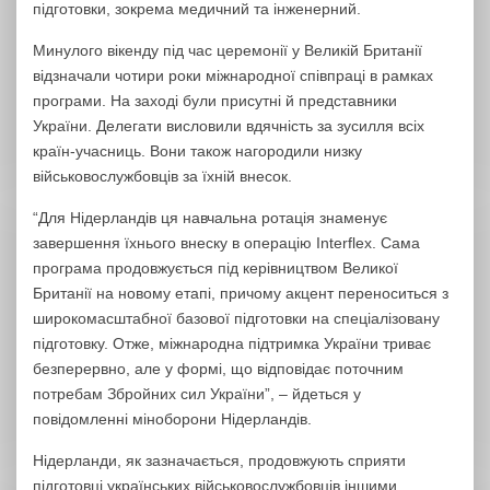
підготовки, зокрема медичний та інженерний.
Минулого вікенду під час церемонії у Великій Британії
відзначали чотири роки міжнародної співпраці в рамках
програми. На заході були присутні й представники
України. Делегати висловили вдячність за зусилля всіх
країн-учасниць. Вони також нагородили низку
військовослужбовців за їхній внесок.
“Для Нідерландів ця навчальна ротація знаменує
завершення їхнього внеску в операцію Interflex. Сама
програма продовжується під керівництвом Великої
Британії на новому етапі, причому акцент переноситься з
широкомасштабної базової підготовки на спеціалізовану
підготовку. Отже, міжнародна підтримка України триває
безперервно, але у формі, що відповідає поточним
потребам Збройних сил України”, – йдеться у
повідомленні міноборони Нідерландів.
Нідерланди, як зазначається, продовжують сприяти
підготовці українських військовослужбовців іншими