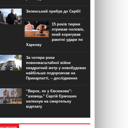
Зеленський прибув до Сербії
15 років тюрми
отримав чоловік,
який коригував
ракетні удари по
Харкову
За чотири роки
повномасштабної війни
квадратний метр у новобудовах
найбільше подорожчав на
Прикарпатті, – дослідження
“Вирок, як у Євсюкова”:
“азовець” Сергій Єрмошин
натякнув на смертельну
відплату