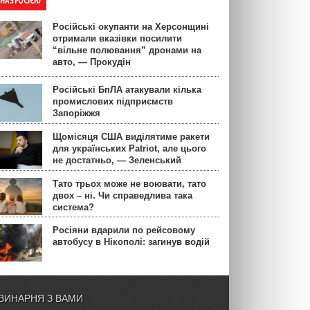
ЙНА З РОСІЄЮ
Російські окупанти на Херсонщині
отримали вказівки посилити
“вільне полювання” дронами на
авто, — Прокудін
Російські БпЛА атакували кілька
промислових підприємств
Запоріжжя
Щомісяця США виділятиме ракети
для українських Patriot, але цього
не достатньо, — Зеленський
Тато трьох може не воювати, тато
двох – ні. Чи справедлива така
система?
Росіяни вдарили по рейсовому
автобусу в Нікополі: загинув водій
ВИНАРНЯ З ВАМИ