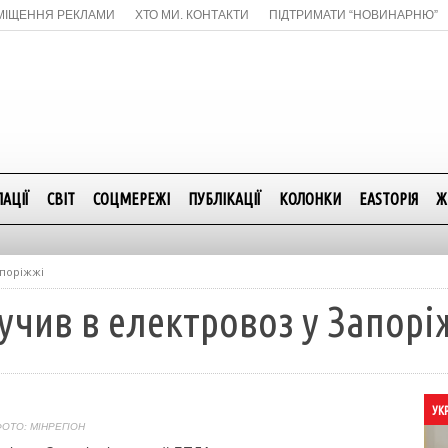
МІЩЕННЯ РЕКЛАМИ
ХТО МИ. КОНТАКТИ
ПІДТРИМАТИ “НОВИНАРНЮ”
АЦІЇ
СВІТ
СОЦМЕРЕЖІ
ПУБЛІКАЦІЇ
КОЛОНКИ
EASTОРІЯ
Ж
апоріжжі
учив в електровоз у Запорі
УК
ОТО: МІНРЕГІОН