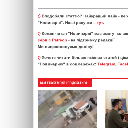
〉〉
Вподобали статтю? Найкращий лайк - пе
"Новинарні". Наші рахунки –
тут
.
〉〉
Кожен читач "Новинарні" має змогу налаш
сервіс Patreon
- на підтримку редакції.
Ми виправдовуємо довіру!
〉〉
Хочете читати більше якісних статей і ці
"Новинарню" в соцмережах:
Telegram
,
Face
ВАМ ТАКОЖ МОЖЕ СПОДОБАТИСЯ...