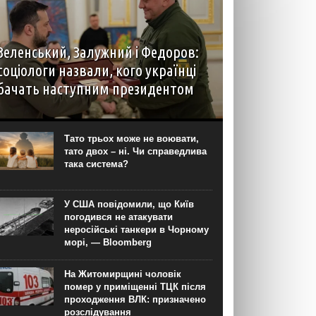
Зеленський, Залужний і Федоров:
соціологи назвали, кого українці
бачать наступним президентом
Наразі в разі проведення президентських
виборів більшість українців обрали б на цю
посаду чинного президента Володимира
Тато трьох може не воювати,
Зеленського. На другому місці за підтримкою
тато двох – ні. Чи справедлива
виборців опинився колишній головнокомандувач
така система?
ЗСУ, а тепер...
У США повідомили, що Київ
погодився не атакувати
неросійські танкери в Чорному
морі, — Bloomberg
На Житомирщині чоловік
помер у приміщенні ТЦК після
проходження ВЛК: призначено
розслідування