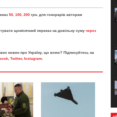
реказ
50, 100, 200
грн. для гонорарів авторам
тувати щомісячний переказ на довільну суму
через
кавих новин про Україну, що воює? Підписуйтесь на
book
,
Twitter
,
Instagram
.