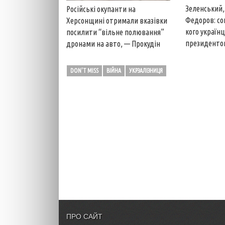
Зеленський,
Російські окупанти на
Федоров: со
Херсонщині отримали вказівки
кого україн
посилити “вільне полювання”
президенто
дронами на авто, — Прокудін
DON'T MISS
ВІЙНА
УКРЗАЛІЗНИЦЯ
ПРО САЙТ