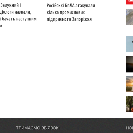
ВІ
 Залужний і
Російські БпЛА атакували
ціологи назвали,
кілька промислових
ці бачать наступним
підприємств Запоріжжя
м
ТРИМАЄМО ЗВ’ЯЗОК!
НО