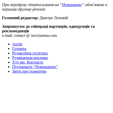
При передруку гіперпосилання на “
Новинарню
” обов’язкове в
першому-другому реченні
Головний редактор:
Дмитро Лиховій
Запрошуємо до співпраці партнерів, однодумців та
рекламодавців
e-mail: contact @ novynarnia.com
Архів
Головна
Редакційна політика
Розміщення реклами
Хто ми. Контакти
Підтримати “Новинарню”
Звіти про пожертви