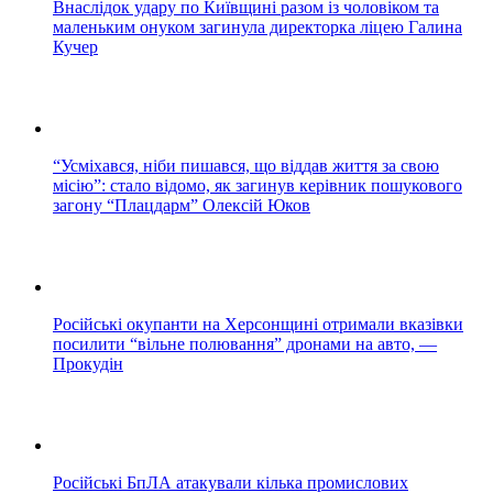
Внаслідок удару по Київщині разом із чоловіком та
маленьким онуком загинула директорка ліцею Галина
Кучер
“Усміхався, ніби пишався, що віддав життя за свою
місію”: стало відомо, як загинув керівник пошукового
загону “Плацдарм” Олексій Юков
Російські окупанти на Херсонщині отримали вказівки
посилити “вільне полювання” дронами на авто, —
Прокудін
Російські БпЛА атакували кілька промислових