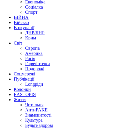
Економіка
Соціалка
Спорт
ВІЙНА
Військо
В окупації
ДНР/ЛНР
Крим
Світ
Європа
Америка
Росія
Гарячі точки
Подорожі
Соцмережі
Публікації
Longріди
Колонки
EASTОРІЯ
Життя
Читальня
АнтиFAKE
Знаменитості
Культура
Будьте здорові