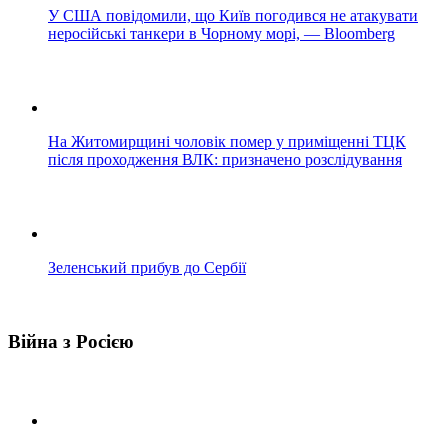
У США повідомили, що Київ погодився не атакувати
неросійські танкери в Чорному морі, — Bloomberg
На Житомирщині чоловік помер у приміщенні ТЦК
після проходження ВЛК: призначено розслідування
Зеленський прибув до Сербії
Війна з Росією