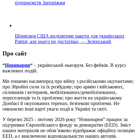
підприємств Запоріжжя
Щомісяця США виділятиме ракети для українських
Patriot, але цього не достатньо, — Зеленський
Про сайт
“
Новинарня
“
– український ньюзрум. Без фейків. В курсі
важливих подій.
Ми пишемо насамперед про війну з російськими окупантами;
про Збройні сили та їх розбудову; про армію і військових,
силовиків і ветеранів, мобілізованих/демобілізованих,
переселенців та їх проблеми; про життя на українському
Донбасі й окупованих теренах; безпекові проблеми. Не
оминаємо інші варті уваги події в Україні та світі.
У березні 2025 - лютому 2026 року “Новинарня” працює за
підтримки Європейського фонду за демократію (EED). Зміст
наших матеріалів не обов’язково відображає офіційну позицію
EED, а є виключною відповідальністю наших авторів.