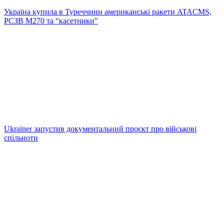
Україна купила в Туреччини американські ракети ATACMS,
РСЗВ M270 та “касетники”
Ukraїner запустив документальний проєкт про військові
спільноти