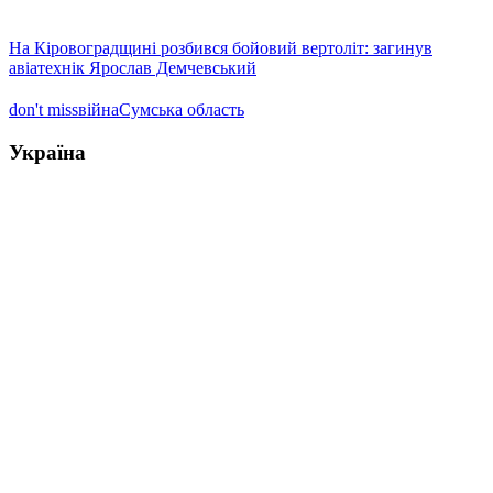
На Кіровоградщині розбився бойовий вертоліт: загинув
авіатехнік Ярослав Демчевський
don't miss
війна
Сумська область
Україна