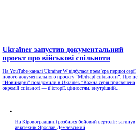
Ukraїner запустив документальний
проєкт про військові спільноти
На YouTube-каналі Ukraїner W відбулася прем’єра першої серії
нового документального проєкту “Мілітарі спільноти”. Про це
“Новинарні” повідомили в Ukraїner. “Кожна серія присвячена
окремій спільноті — її історії, цінностям, внутрішній...
На Кіровоградщині розбився бойовий вертоліт: загинув
авіатехнік Ярослав Демчевський