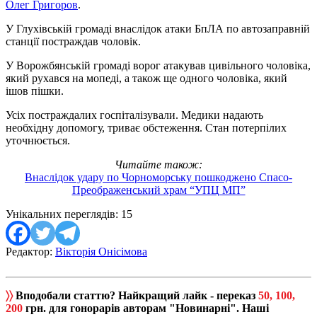
Олег Григоров
.
У Глухівській громаді внаслідок атаки БпЛА по автозаправній
станції постраждав чоловік.
У Ворожбянській громаді ворог атакував цивільного чоловіка,
який рухався на мопеді, а також ще одного чоловіка, який
ішов пішки.
Усіх постраждалих госпіталізували. Медики надають
необхідну допомогу, триває обстеження. Стан потерпілих
уточнюється.
Читайте також:
Внаслідок удару по Чорноморську пошкоджено Спасо-
Преображенський храм “УПЦ МП”
Унікальних переглядів:
15
Редактор:
Вікторія Онісімова
〉〉
Вподобали статтю? Найкращий лайк - переказ
50, 100,
200
грн. для гонорарів авторам "Новинарні". Наші