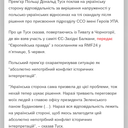
Прем’єр Польщі Дональд Туск поклав на українську
сторону відповідальність за вирішення напруженості у
польсько-українських відносинах на тлі скандалу після
рішення про присвоєння підрозділу ССО імені Героїв УПА.
Про це Туск сказав, повертаючись із Тивату в Чорногорії,
де він взяв участь у саміті ЄС-Західні Балкани,
передає
“Європейська правда” з посиланням на RMF24 у
п’ятницю, 5 червня.
Польський прем’єр охарактеризував ситуацію як
“абсолютно непотрібний конфлікт історичних
інтерпретацій”.
“Українська сторона сама призвела до цієї проблеми, тож
нехай тепер шукає рішення. Наразі тривають переговори
моїх людей з главою офісу президента Зеленського
паном Будановим (…). Наразі вся відповідальність лежить
на українській стороні, щоб якось залагодити цей
абсолютно непотрібний конфлікт історичних
інтерпретацій”, – сказав Туск.