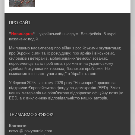
ПРО САЙТ
“
Новинарня
“
– український ньюзрум. Без фейків. В курсі
важливих подій.
Ми пишемо насамперед про війну з російськими окупантами;
про Збройні сили та їх розбудову; про армію і військових,
силовиків і ветеранів, мобілізованих/демобілізованих,
переселенців та їх проблеми; про життя на українському
Донбасі й окупованих теренах; безпекові проблеми. Не
оминаємо інші варті уваги події в Україні та світі.
У березні 2025 - лютому 2026 року “Новинарня” працює за
підтримки Європейського фонду за демократію (EED). Зміст
наших матеріалів не обов’язково відображає офіційну позицію
EED, а є виключною відповідальністю наших авторів.
ТРИМАЄМО ЗВ’ЯЗОК!
Контакти
news @ novynarnia.com