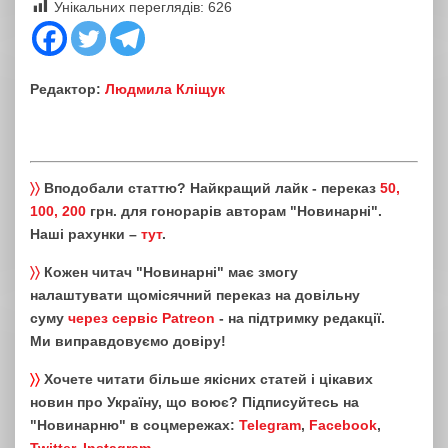
Унікальних переглядів:
626
Редактор:
Людмила Кліщук
〉〉
Вподобали статтю? Найкращий лайк - переказ
50,
100, 200
грн. для гонорарів авторам "Новинарні".
Наші рахунки –
тут
.
〉〉
Кожен читач "Новинарні" має змогу
налаштувати щомісячний переказ на довільну
суму
через сервіс Patreon
- на підтримку редакції.
Ми виправдовуємо довіру!
〉〉
Хочете читати більше якісних статей і цікавих
новин про Україну, що воює? Підписуйтесь на
"Новинарню" в соцмережах:
Telegram
,
Facebook
,