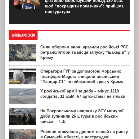
фіктивно мобілізували понад 120 осіб,
щоб “покращити показники”: прийшла
прокуратура
ВІЙНА З РОСІЄЮ
Сили оборони вночі уразили російські РЛС,
ретранслятори та місце запуску “шахедів” у
Криму
Оператори ГУР за допомогою морських
платформ Magura знищили російський
“Панцир-С1” та військовий кран у Криму
У російської армії за добу – мінус 1210
солдатів, 11 ББМ, 67 артсистем і не тільки
На Покровському напрямку ЗСУ минулої
доби зупинили 26 штурмів російських
військ, – ГШ
Росіяни атакували дроном людей на ринку
в Сумській області, є постраждалі