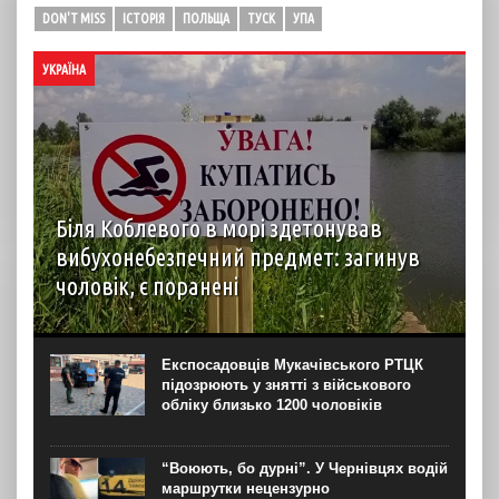
DON'T MISS
ІСТОРІЯ
ПОЛЬЩА
ТУСК
УПА
УКРАЇНА
Біля Коблевого в морі здетонував
вибухонебезпечний предмет: загинув
чоловік, є поранені
У селі Коблеве Миколаївської області 7 серпня в
акваторії Чорного моря здетонував вибухонебезпечний
предмет. Унаслідок цього загинув 45-річний чоловік,
Експосадовців Мукачівського РТЦК
який в цей час перебував у воді. Ще дві жінки дістали...
підозрюють у знятті з військового
обліку близько 1200 чоловіків
“Воюють, бо дурні”. У Чернівцях водій
маршрутки нецензурно