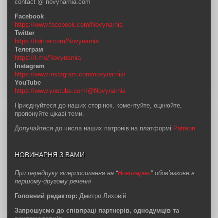
contact @ novynarnia.com
Facebook
https://www.facebook.com/Novynarnia
Twitter
https://twitter.com/Novynarnia
Телеграм
https://t.me/Novynarnia
Instagram
https://www.instagram.com/novynarnia/
YouTube
https://www.youtube.com/@Novynarnia
Приєднуйтеся до наших сторінок, коментуйте, оцінюйте,
пропонуйте цікаві теми.
Долучайтеся до числа наших патронів на платформі
Patreon
НОВИНАРНЯ З ВАМИ
При передруку гіперпосилання на “
Новинарню
” обов’язкове в
першому-другому реченні
Головний редактор:
Дмитро Лиховій
Запрошуємо до співпраці партнерів, однодумців та