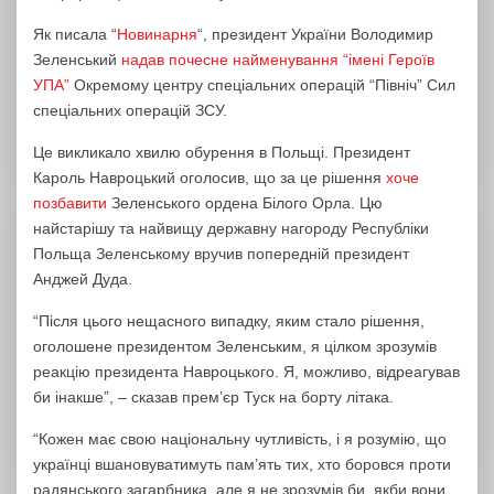
Як писала “
Новинарня
“, президент України Володимир
Зеленський
надав почесне найменування “імені Героїв
УПА”
Окремому центру спеціальних операцій “Північ” Сил
спеціальних операцій ЗСУ.
Це викликало хвилю обурення в Польщі. Президент
Кароль Навроцький оголосив, що за це рішення
хоче
позбавити
Зеленського ордена Білого Орла. Цю
найстарішу та найвищу державну нагороду Республіки
Польща Зеленському вручив попередній президент
Анджей Дуда.
“Після цього нещасного випадку, яким стало рішення,
оголошене президентом Зеленським, я цілком зрозумів
реакцію президента Навроцького. Я, можливо, відреагував
би інакше”, – сказав прем’єр Туск на борту літака.
“Кожен має свою національну чутливість, і я розумію, що
українці вшановуватимуть пам’ять тих, хто боровся проти
радянського загарбника, але я не зрозумів би, якби вони