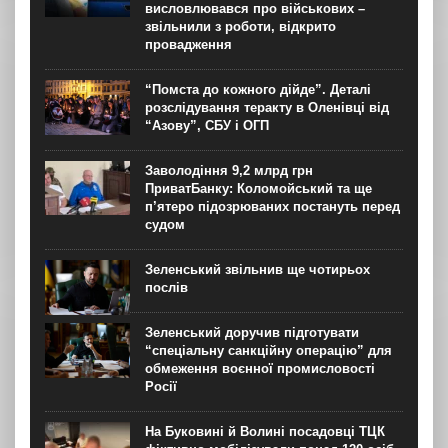
висловлювався про військових –
звільнили з роботи, відкрито
провадження
“Помста до кожного дійде”. Деталі
розслідування теракту в Оленівці від
“Азову”, СБУ і ОГП
Заволодіння 9,2 млрд грн
ПриватБанку: Коломойський та ще
п’ятеро підозрюваних постануть перед
судом
Зеленський звільнив ще чотирьох
послів
Зеленський доручив підготувати
“спеціальну санкційну операцію” для
обмеження воєнної промисловості
Росії
На Буковині й Волині посадовці ТЦК