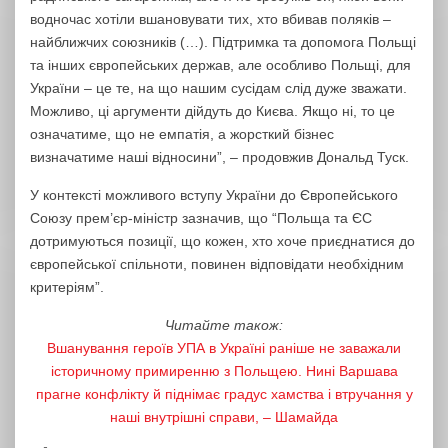
водночас хотіли вшановувати тих, хто вбивав поляків –
найближчих союзників (…). Підтримка та допомога Польщі
та інших європейських держав, але особливо Польщі, для
України – це те, на що нашим сусідам слід дуже зважати.
Можливо, ці аргументи дійдуть до Києва. Якщо ні, то це
означатиме, що не емпатія, а жорсткий бізнес
визначатиме наші відносини”, – продовжив Дональд Туск.
У контексті можливого вступу України до Європейського
Союзу прем’єр-міністр зазначив, що “Польща та ЄС
дотримуються позиції, що кожен, хто хоче приєднатися до
європейської спільноти, повинен відповідати необхідним
критеріям”.
Читайте також:
Вшанування героїв УПА в Україні раніше не заважали
історичному примиренню з Польщею. Нині Варшава
прагне конфлікту й піднімає градус хамства і втручання у
наші внутрішні справи, – Шамайда