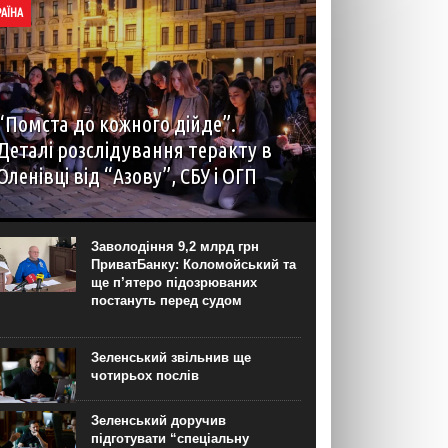
РАЇНА
“Помста до кожного дійде”.
Деталі розслідування теракту в
Оленівці від “Азову”, СБУ і ОГП
автор: Наталія Терамае 28 липня рідні вцілілих
“азовців” в Оленівці виступили із шокуючою
заявою. Мовляв, списки полонених у “бараці
Заволодіння 9,2 млрд грн
200”, де стався вибух, укладав полонений
ПриватБанку: Коломойський та
представник корпусу. Заява...
ще п’ятеро підозрюваних
постануть перед судом
Зеленський звільнив ще
чотирьох послів
Зеленський доручив
підготувати “спеціальну