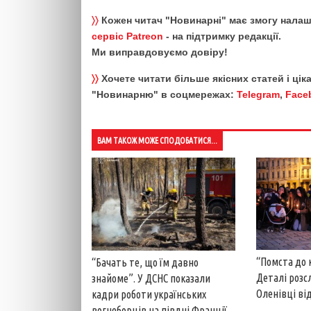
〉〉
Кожен читач "Новинарні" має змогу налаш
сервіс Patreon
- на підтримку редакції.
Ми виправдовуємо довіру!
〉〉
Хочете читати більше якісних статей і ці
"Новинарню" в соцмережах:
Telegram
,
Face
ВАМ ТАКОЖ МОЖЕ СПОДОБАТИСЯ...
“Помста до 
“Бачать те, що їм давно
Деталі розс
знайоме”. У ДСНС показали
Оленівці від
кадри роботи українських
вогнеборців на півдні Франції