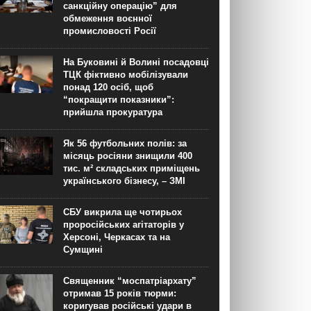
санкційну операцію” для
обмеження воєнної
промисловості Росії
На Буковині й Волині посадовці
ТЦК фіктивно мобілізували
понад 120 осіб, щоб
“покращити показники”:
прийшла прокуратура
Як 56 футбольних полів: за
місяць росіяни знищили 400
тис. м² складських приміщень
українського бізнесу, – ЗМІ
СБУ викрила ще чотирьох
проросійських агітаторів у
Херсоні, Черкасах та на
Сумщині
Священник “моспатріархату”
отримав 15 років тюрми:
коригував російські удари в