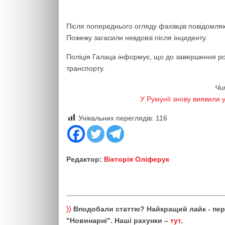
Після попереднього огляду фахівців повідомляю
Пожежу загасили невдовзі після інциденту.
Поліція Галаца інформує, що до завершення ро
транспорту.
Чи
У Румунії знову виявили 
Унікальних переглядів:
116
Редактор:
Вікторія Оліферук
〉〉
Вподобали статтю? Найкращий лайк - пе
"Новинарні". Наші рахунки –
тут
.