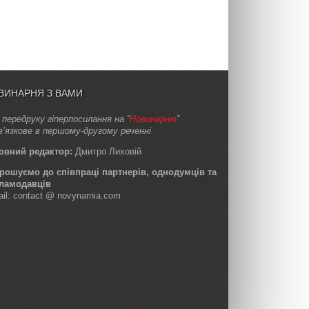
ВИНАРНЯ З ВАМИ
 передруку гіперпосилання на “
Новинарню
”
в’язкове в першому-другому реченні
овний редактор:
Дмитро Лиховій
рошуємо до співпраці партнерів, однодумців та
ламодавців
ail: contact @ novynarnia.com