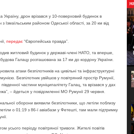
УК
 на Україну, дрон врізався у 10-поверховий будинок в
з Ізмаїльським районом Одеської області, за 20 км від
нії,
передає
“Європейська правда”.
одив житловий будинок у державі-члені НАТО, та вперше,
абудова Галацу розташована за 17 км до кордону України.
дновила атаки безпілотників на цивільні та інфраструктурні
Румунією. Безпілотник увійшов у повітряний простір Румунії,
 південної частини муніципалітету Галац, та врізався у дах
ежа”, – йдеться у повідомленні МО Румунії 29 червня.
іональної оборони виявили безпілотники, що летіли поблизу
летіли о 01:19 з 86-ї авіабази у Фетешті, там мали підтримку
нії.
ом усього періоду повітряної тривоги. Жителі повітів