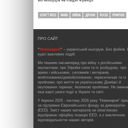
DON'T MISS
MAIN
ВІЙНА
ДРОНИ
РОСІЯ
РУМУНІЯ
ПРО САЙТ
“
Новинарня
“
– український ньюзрум. Без фейків. 
курсі важливих подій.
Ми пишемо насамперед про війну з російськими
окупантами; про Збройні сили та їх розбудову; про
армію і військових, силовиків і ветеранів,
мобілізованих/демобілізованих, переселенців та їх
проблеми; про життя на українському Донбасі й
окупованих теренах; безпекові проблеми. Не омин
інші варті уваги події в Україні та світі.
У березні 2025 - лютому 2026 року “Новинарня” пр
за підтримки Європейського фонду за демократію
(EED). Зміст наших матеріалів не обов’язково
відображає офіційну позицію EED, а є виключною
відповідальністю наших авторів.