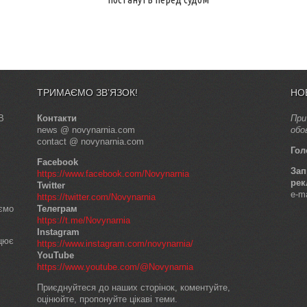
ТРИМАЄМО ЗВ’ЯЗОК!
НО
В
Контакти
При
news @ novynarnia.com
обо
contact @ novynarnia.com
Гол
Facebook
Зап
https://www.facebook.com/Novynarnia
рек
Twitter
e-m
https://twitter.com/Novynarnia
аємо
Телеграм
https://t.me/Novynarnia
Instagram
ацює
https://www.instagram.com/novynarnia/
YouTube
https://www.youtube.com/@Novynarnia
Приєднуйтеся до наших сторінок, коментуйте,
оцінюйте, пропонуйте цікаві теми.