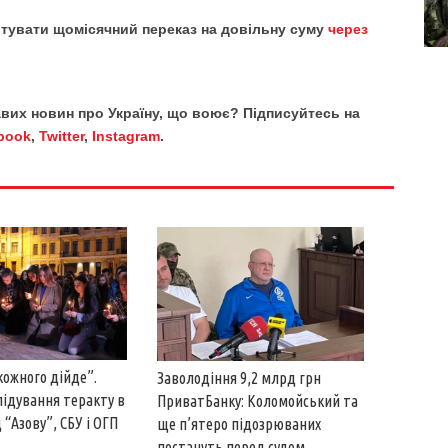
тувати щомісячний переказ на довільну суму
через
кавих новин про Україну, що воює? Підписуйтесь на
book
,
Twitter
,
Instagram
.
кожного дійде”.
Заволодіння 9,2 млрд грн
лідування теракту в
ПриватБанку: Коломойський та
 “Азову”, СБУ і ОГП
ще п’ятеро підозрюваних
постануть перед судом