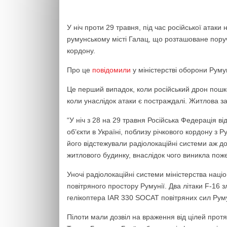
У ніч проти 29 травня, під час російської атаки
румунському місті Галац, що розташоване поруч 
кордону.
Про це
повідомили
у міністерстві оборони Руму
Це перший випадок, коли російський дрон пошк
коли унаслідок атаки є постраждалі. Житлова з
“У ніч з 28 на 29 травня Російська Федерація ві
об’єкти в Україні, поблизу річкового кордону з 
його відстежували радіолокаційні системи аж до
житлового будинку, внаслідок чого виникла пож
Уночі радіолокаційні системи міністерства нац
повітряного простору Румунії. Два літаки F-16 з
гелікоптера IAR 330 SOCAT повітряних сил Руму
Пілоти мали дозвіл на враження від цілей протяг