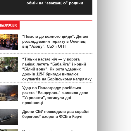
обмін на “евакуацію” родини
ЙНА З РОСІЄЮ
“Помста до кожного дійде”. Деталі
розслідування теракту в Оленівці
від “Азову”, СБУ і ОГП
“Тільки настає ніч — у ворога
паніка: летять “Баба Яга” і новий
“Білий вовк”. Як рота ударних
дронів 115-ї бригади випалює
окупантів на Борівському напрямку
Удар по Павлограду: російська
ракета “Бандероль” знищила депо
“Укрпошти”, загинули дві
працівниці
Дрони СБУ пошкодили два кораблі
берегової охорони ФСБ в Керчі