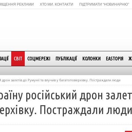
МІЩЕННЯ РЕКЛАМИ
ХТО МИ. КОНТАКТИ
ПІДТРИМАТИ “НОВИНАРНЮ”
АЦІЇ
СВІТ
СОЦМЕРЕЖІ
ПУБЛІКАЦІЇ
КОЛОНКИ
EASTОРІЯ
Ж
й дрон залетів до Румунії та влучив у багатоповерхівку. Постраждали люди
раїну російський дрон залет
верхівку. Постраждали люд