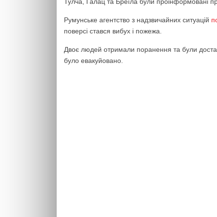
Тулча, Галац та Бреїла були проінформовані пр
Румунське агентство з надзвичайних ситуацій
п
поверсі стався вибух і пожежа.
Двоє людей отримали поранення та були доставл
було евакуйовано.