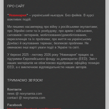
ПРО САЙТ
“
Новинарня
“
– український ньюзрум. Без фейків. В курсі
важливих подій.
Ми пишемо насамперед про війну з російськими окупантами;
про Збройні сили та їх розбудову; про армію і військових,
силовиків і ветеранів, мобілізованих/демобілізованих,
переселенців та їх проблеми; про життя на українському
Донбасі й окупованих теренах; безпекові проблеми. Не
оминаємо інші варті уваги події в Україні та світі.
У березні 2025 - лютому 2026 року “Новинарня” працює за
підтримки Європейського фонду за демократію (EED). Зміст
наших матеріалів не обов’язково відображає офіційну позицію
EED, а є виключною відповідальністю наших авторів.
ТРИМАЄМО ЗВ’ЯЗОК!
Контакти
news @ novynarnia.com
contact @ novynarnia.com
Facebook