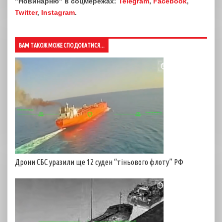
"Новинарню" в соцмережах:
Telegram
,
Facebook
,
Twitter
,
Instagram
.
ВАМ ТАКОЖ МОЖЕ СПОДОБАТИСЯ...
Дрони СБС уразили ще 12 суден “тіньового флоту” РФ