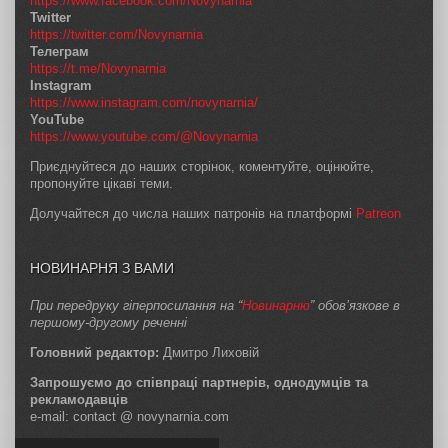
https://www.facebook.com/Novynarnia
Twitter
https://twitter.com/Novynarnia
Телеграм
https://t.me/Novynarnia
Instagram
https://www.instagram.com/novynarnia/
YouTube
https://www.youtube.com/@Novynarnia
Приєднуйтеся до наших сторінок, коментуйте, оцінюйте,
пропонуйте цікаві теми.
Долучайтеся до числа наших патронів на платформі
Patreon
НОВИНАРНЯ З ВАМИ
При передруку гіперпосилання на “
Новинарню
” обов’язкове в
першому-другому реченні
Головний редактор:
Дмитро Лиховій
Запрошуємо до співпраці партнерів, однодумців та
рекламодавців
e-mail: contact @ novynarnia.com