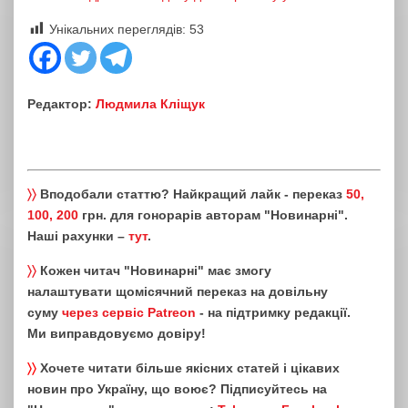
Унікальних переглядів:
53
Редактор:
Людмила Кліщук
〉〉
Вподобали статтю? Найкращий лайк - переказ
50,
100, 200
грн. для гонорарів авторам "Новинарні".
Наші рахунки –
тут
.
〉〉
Кожен читач "Новинарні" має змогу
налаштувати щомісячний переказ на довільну
суму
через сервіс Patreon
- на підтримку редакції.
Ми виправдовуємо довіру!
〉〉
Хочете читати більше якісних статей і цікавих
новин про Україну, що воює? Підписуйтесь на