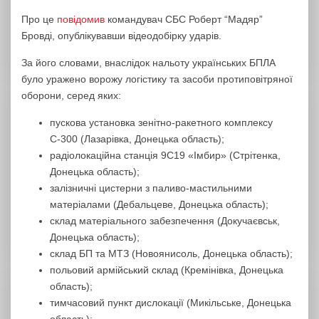
Про це
повідомив
командувач СБС Роберт “Мадяр”
Бровді, опублікувавши відеодобірку ударів.
За його словами, внаслідок нальоту українських БПЛА
було уражено ворожу логістику та засоби протиповітряної
оборони, серед яких:
пускова установка зенітно-ракетного комплексу
С-300 (Лазарівка, Донецька область);
радіолокаційна станція 9С19 «Імбир» (Стрітенка,
Донецька область);
залізничні цистерни з паливо-мастильними
матеріалами (Дебальцеве, Донецька область);
склад матеріального забезпечення (Докучаєвськ,
Донецька область);
склад БП та МТЗ (Новоянисоль, Донецька область);
польовий армійський склад (Кремінівка, Донецька
область);
тимчасовий пункт дислокації (Микільське, Донецька