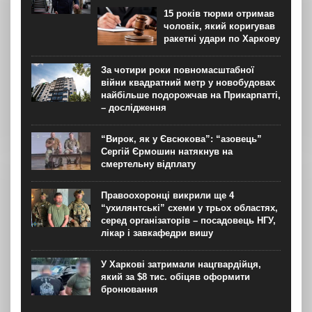
15 років тюрми отримав
чоловік, який коригував
ракетні удари по Харкову
За чотири роки повномасштабної
війни квадратний метр у новобудовах
найбільше подорожчав на Прикарпатті,
– дослідження
“Вирок, як у Євсюкова”: “азовець”
Сергій Єрмошин натякнув на
смертельну відплату
Правоохоронці викрили ще 4
“ухилянтські” схеми у трьох областях,
серед організаторів – посадовець НГУ,
лікар і завкафедри вишу
У Харкові затримали нацгвардійця,
який за $8 тис. обіцяв оформити
бронювання