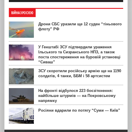
ВІЙНА З РОСІЄЮ
Дрони СБС уразили ще 12 суден “тіньового
флоту” РФ
У Генштабі ЗСУ підтвердили ураження
Ільського та Сизранського НПЗ, а також
поста спостереження на буровій установці
“Сиваш”
ЗСУ скоротили російську армію ще на 1190
солдатів, 4 танки, ББМ і 58 артсистем
На фронті відбулося 223 боєзіткнення:
найбільше штурмів — на Покровському
напрямку
Росіяни вдарили по потягу “Суми — Київ”