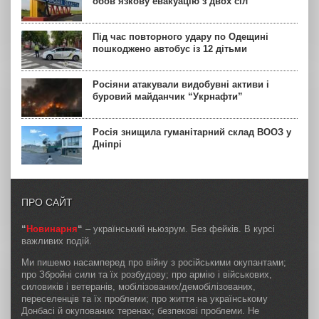
обов’язкову евакуацію з двох сіл
Під час повторного удару по Одещині
пошкоджено автобус із 12 дітьми
Росіяни атакували видобувні активи і
буровий майданчик “Укрнафти”
Росія знищила гуманітарний склад ВООЗ у
Дніпрі
ПРО САЙТ
“
Новинарня
“
– український ньюзрум. Без фейків. В курсі
важливих подій.
Ми пишемо насамперед про війну з російськими окупантами;
про Збройні сили та їх розбудову; про армію і військових,
силовиків і ветеранів, мобілізованих/демобілізованих,
переселенців та їх проблеми; про життя на українському
Донбасі й окупованих теренах; безпекові проблеми. Не