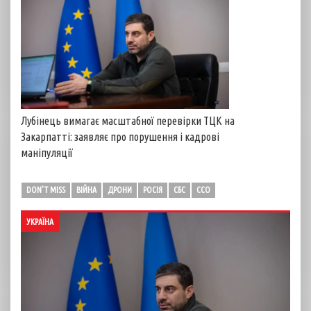
Лубінець вимагає масштабної перевірки ТЦК на
Закарпатті: заявляє про порушення і кадрові
маніпуляції
DON'T MISS
ВІЙНА
ДРОНИ
РОСІЯ
СБС
ССО
УКРАЇНА