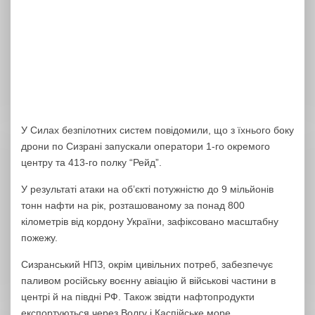
У Силах безпілотних систем повідомили, що з їхнього боку
дрони по Сизрані запускали оператори 1-го окремого
центру та 413-го полку “Рейд”.
У результаті атаки на об’єкті потужністю до 9 мільйонів
тонн нафти на рік, розташованому за понад 800
кілометрів від кордону України, зафіксовано масштабну
пожежу.
Сизранський НПЗ, окрім цивільних потреб, забезпечує
паливом російську воєнну авіацію й військові частини в
центрі й на півдні РФ. Також звідти нафтопродукти
експортуються через Волгу і Каспійське море.