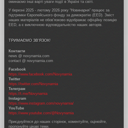
оминаємо інші варті уваги події в Україні та світі.
У березні 2025 - лютому 2026 року “Новинарня” працює за
підтримки Європейського фонду за демократію (EED). Зміст
наших матеріалів не обов’язково відображає офіційну позицію
EED, а є виключною відповідальністю наших авторів.
ТРИМАЄМО ЗВ’ЯЗОК!
Контакти
news @ novynarnia.com
contact @ novynarnia.com
Facebook
https://www.facebook.com/Novynarnia
Twitter
https://twitter.com/Novynarnia
Телеграм
https://t.me/Novynarnia
Instagram
https://www.instagram.com/novynarnia/
YouTube
https://www.youtube.com/@Novynarnia
Приєднуйтеся до наших сторінок, коментуйте, оцінюйте,
пропонуйте цікаві теми.