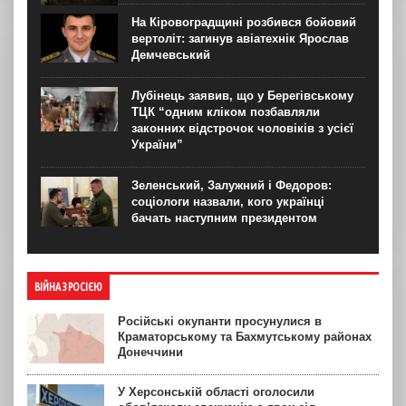
На Кіровоградщині розбився бойовий
вертоліт: загинув авіатехнік Ярослав
Демчевський
Лубінець заявив, що у Берегівському
ТЦК “одним кліком позбавляли
законних відстрочок чоловіків з усієї
України”
Зеленський, Залужний і Федоров:
соціологи назвали, кого українці
бачать наступним президентом
ВІЙНА З РОСІЄЮ
Російські окупанти просунулися в
Краматорському та Бахмутському районах
Донеччини
У Херсонській області оголосили