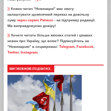
〉〉
Кожен читач "Новинарні" має змогу
налаштувати щомісячний переказ на довільну
суму
через сервіс Patreon
- на підтримку редакції.
Ми виправдовуємо довіру!
〉〉
Хочете читати більше якісних статей і цікавих
новин про Україну, що воює? Підписуйтесь на
"Новинарню" в соцмережах:
Telegram
,
Facebook
,
Twitter
,
Instagram
.
ВАМ ТАКОЖ МОЖЕ СПОДОБАТИСЯ...