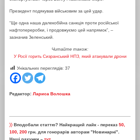
Президент подякував військовим за цей удар.
“Ще одна наша далекобійна санкція проти російської
нафтопереробки, і продовжуємо цей напрямок”, –
зазначив Зеленський.
Читайте також:
У Росії горить Сизранський НПЗ, який атакували дрони
Унікальних переглядів:
37
Редактор:
Лариса Волошка
〉〉
Вподобали статтю? Найкращий лайк - переказ
50,
100, 200
грн. для гонорарів авторам "Новинарні".
Наші рахунки –
тут
.