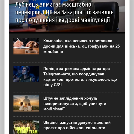
Лубінець вимагає масштабної
перевірки ТЦК на Закарпатті: заявляє
про порушення і кадрові маніпуляції
Уповноважений Верховної Ради з питань захисту прав
людини Дмитро Лубінець вимагає масштабної перевірки
ОТЦК та СП на Закарпатті Про це омбудсман написав у
Компанію, яка невчасно поставила
неділю, 9 серпня, у своєму телеграм-каналі....
дрони для війська, оштрафували на 25
мільйонів
Поліція затримала адміністратора
Telegram-чату, що координував
картонкові протести: з’ясувалося, що
він у СЗЧ
Штучне запліднення хочуть
використовувати, щоб уникнути
мобілізації
Ukraїner запустив документальний
проєкт про військові спільноти