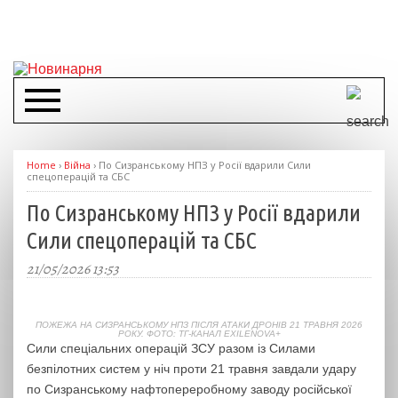
Home
›
Війна
›
По Сизранському НПЗ у Росії вдарили Сили
спецоперацій та СБС
По Сизранському НПЗ у Росії вдарили
Сили спецоперацій та СБС
21/05/2026 13:53
ПОЖЕЖА НА СИЗРАНСЬКОМУ НПЗ ПІСЛЯ АТАКИ ДРОНІВ 21 ТРАВНЯ 2026
РОКУ. ФОТО: ТГ-КАНАЛ EXILENOVA+
Сили спеціальних операцій ЗСУ разом із Силами
безпілотних систем у ніч проти 21 травня завдали удару
по Сизранському нафтопереробному заводу російської