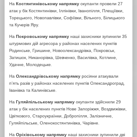
На
Костянтинівському напрямку
окупанти провели 27
атак у бік Костянтинівки, Іллінівки, Іванопілля, Плещіївки,
Торецького, Новопавлівки, Софіївки, Вільного, Білицького
та Кучерів Яру.
На
Покровському напрямку
наші захисники зупинили 35
штурмових дій агресора у районах населених пунктів
Родинське, Гришине, Новоолександрівка, Покровськ,
Затишок, Никанорівка, Шевченко, Василівка, Котлине,
Удачне, Молодецьке.
На
Олександрівському напрямку
росіяни атакували
п’ять разів у районах населених пунктів Олександроград,
Іванівка та Калинівське.
На
Гуляйпільському напрямку
окупанти здійснили 29
атак у бік населених пунктів Нове Запоріжжя, Воздвижівки,
Цвіткового, Староукраїнки, Добропілля, Залізничне,
Гуляйпільське, Оленокостянтинівка, Чарівне.
На
Оріхівському напрямку
наші захисники зупинили дві