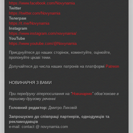
https://www.facebook.com/Novynarnia
Twitter
https://twitter.com/Novynarnia
Телеграм
https://t.me/Novynarnia
Instagram
https://www.instagram.com/novynarnia/
YouTube
https://www.youtube.com/@Novynarnia
Приєднуйтеся до наших сторінок, коментуйте, оцінюйте,
пропонуйте цікаві теми.
Долучайтеся до числа наших патронів на платформі
Patreon
НОВИНАРНЯ З ВАМИ
При передруку гіперпосилання на “
Новинарню
” обов’язкове в
першому-другому реченні
Головний редактор:
Дмитро Лиховій
Запрошуємо до співпраці партнерів, однодумців та
рекламодавців
e-mail: contact @ novynarnia.com