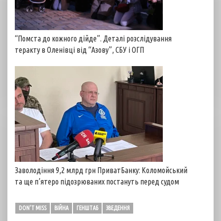
“Помста до кожного дійде”. Деталі розслідування
теракту в Оленівці від “Азову”, СБУ і ОГП
Заволодіння 9,2 млрд грн ПриватБанку: Коломойський
та ще п’ятеро підозрюваних постануть перед судом
DON'T MISS
ВІЙНА
ГЕНШТАБ
ЗВЕДЕННЯ