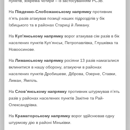
пунктів, зокрема чотири – із застосуванням РСЗВ.
На
Південно-Слобожанському напрямку
противник
п’ять разів атакував позиції наших підрозділів у бік
Ізбицького та в районах Стариці й Лиману.
На
Куп’янському напрямку
ворог атакував сім разів в бік
населених пунктів Куп’янськ, Петропавлівка, Глушківка та
Новоосинове.
На
Лиманському напрямку
росіяни 13 разів намагалися
вклинитися в нашу оборону, атакуючи в районах
населених пунктів Дробишеве, Діброва, Озерне, Ставки,
Лиман, Ямпіль.
На
Слов’янському напрямку
противник штурмував п’ять
разів у районах населених пунктів Закітне та Рай-
Олександрівка.
На
Краматорському напрямку
ворог здійснював одну
штурмову дію в районі Міньківки.