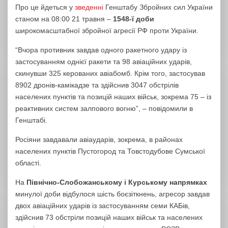
Про це йдеться у
зведенні
Генштабу Збройних сил України
станом на 08:00 21 травня –
1548-ї доби
широкомасштабної збройної агресії РФ проти України.
“Вчора противник завдав одного ракетного удару із
застосуванням однієї ракети та 98 авіаційних ударів,
скинувши 325 керованих авіабомб. Крім того, застосував
8902 дронів-камікадзе та здійснив 3047 обстрілів
населених пунктів та позицій наших військ, зокрема 75 – із
реактивних систем залпового вогню”, – повідомили в
Генштабі.
Росіяни завдавали авіаударів, зокрема, в районах
населених пунктів Пустогород та Товстодубове Сумської
області.
На
Північно-Слобожанському і Курському напрямках
минулої доби відбулося шість боєзіткнень, агресор завдав
двох авіаційних ударів із застосуванням семи КАБів,
здійснив 73 обстріли позицій наших військ та населених