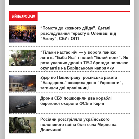
ВІЙНА З РОСІЄЮ
“Помста до кожного дійде”. Деталі
розслідування теракту в Оленівці від
“Азову”, СБУ і ОГП
“Тільки настає ніч — у ворога паніка:
летять “Баба Яга” і новий “Білий вовк”. Як
рота ударних дронів 115-ї бригади випалює
окупантів на Борівському напрямку
Удар по Павлограду: російська ракета
“Бандероль” знищила депо “Укрпошти”,
загинули дві працівниці
Дрони СБУ пошкодили два кораблі
берегової охорони ФСБ в Керчі
Росіяни розстріляли українського
полоненого воїна біля села Мирне на
Донеччині