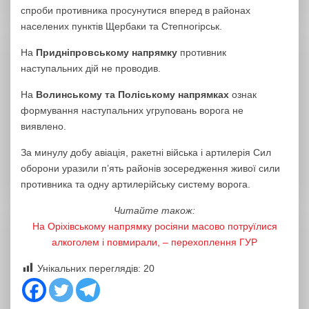
спроби противника просунутися вперед в районах
населених пунктів Щербаки та Степногірськ.
На
Придніпровському напрямку
противник
наступальних дій не проводив.
На
Волинському та Поліському напрямках
ознак
формування наступальних угруповань ворога не
виявлено.
За минулу добу авіація, ракетні війська і артилерія Сил
оборони уразили п’ять районів зосередження живої сили
противника та одну артилерійську систему ворога.
Читайте також:
На Оріхівському напрямку росіяни масово потруїлися
алкоголем і повмирали, – перехоплення ГУР
Унікальних переглядів:
20