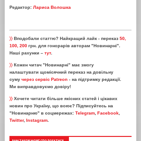
Редактор:
Лариса Волошка
〉〉
Вподобали статтю? Найкращий лайк - переказ
50,
100, 200
грн. для гонорарів авторам "Новинарні".
Наші рахунки –
тут
.
〉〉
Кожен читач "Новинарні" має змогу
налаштувати щомісячний переказ на довільну
суму
через сервіс Patreon
- на підтримку редакції.
Ми виправдовуємо довіру!
〉〉
Хочете читати більше якісних статей і цікавих
новин про Україну, що воює? Підписуйтесь на
"Новинарню" в соцмережах:
Telegram
,
Facebook
,
Twitter
,
Instagram
.