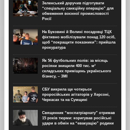
Зеленський доручив підготувати
“спеціальну санкційну операцію” для
обмеження воєнної промисловості
Росії
На Буковині й Волині посадовці ТЦК
фіктивно мобілізували понад 120 осіб,
щоб “покращити показники”: прийшла
прокуратура
Як 56 футбольних полів: за місяць
росіяни знищили 400 тис. м²
складських приміщень українського
бізнесу, – ЗМІ
СБУ викрила ще чотирьох
проросійських агітаторів у Херсоні,
Черкасах та на Сумщині
Священник “моспатріархату” отримав
15 років тюрми: коригував російські
удари в обмін на “евакуацію” родини