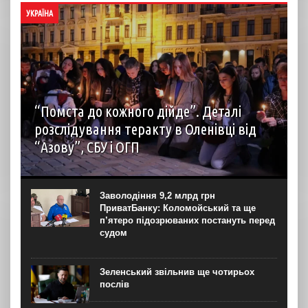
УКРАЇНА
“Помста до кожного дійде”. Деталі
розслідування теракту в Оленівці від
“Азову”, СБУ і ОГП
автор: Наталія Терамае 28 липня рідні вцілілих
“азовців” в Оленівці виступили із шокуючою заявою.
Мовляв, списки полонених у “бараці 200”, де стався
Заволодіння 9,2 млрд грн
вибух, укладав полонений представник корпусу. Заява...
ПриватБанку: Коломойський та ще
п’ятеро підозрюваних постануть перед
судом
Зеленський звільнив ще чотирьох
послів