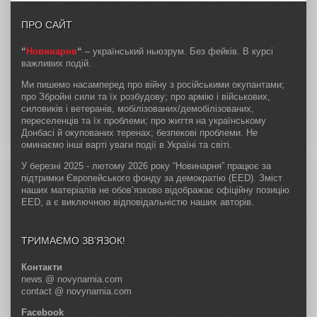
ПРО САЙТ
“
Новинарня
“
– український ньюзрум. Без фейків. В курсі
важливих подій.
Ми пишемо насамперед про війну з російськими окупантами;
про Збройні сили та їх розбудову; про армію і військових,
силовиків і ветеранів, мобілізованих/демобілізованих,
переселенців та їх проблеми; про життя на українському
Донбасі й окупованих теренах; безпекові проблеми. Не
оминаємо інші варті уваги події в Україні та світі.
У березні 2025 - лютому 2026 року “Новинарня” працює за
підтримки Європейського фонду за демократію (EED). Зміст
наших матеріалів не обов’язково відображає офіційну позицію
EED, а є виключною відповідальністю наших авторів.
ТРИМАЄМО ЗВ’ЯЗОК!
Контакти
news @ novynarnia.com
contact @ novynarnia.com
Facebook