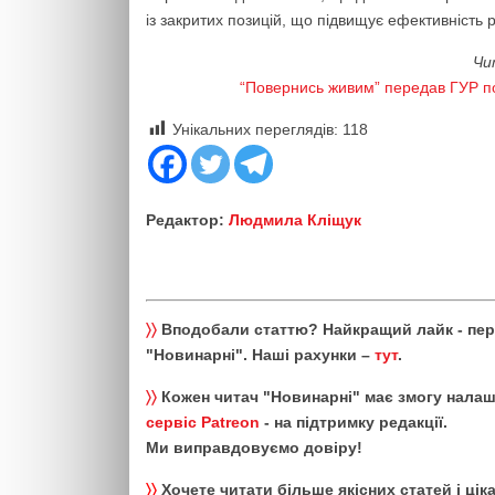
із закритих позицій, що підвищує ефективність 
Чи
“Повернись живим” передав ГУР пон
Унікальних переглядів:
118
Редактор:
Людмила Кліщук
〉〉
Вподобали статтю? Найкращий лайк - пе
"Новинарні". Наші рахунки –
тут
.
〉〉
Кожен читач "Новинарні" має змогу налаш
сервіс Patreon
- на підтримку редакції.
Ми виправдовуємо довіру!
〉〉
Хочете читати більше якісних статей і ці