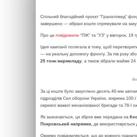
Спільний благодійний проєкт “Гранатомед” фон
завершено — зібрані кошти спрямували на закуп
Про це
повідомили
“ПЖ” та “УЗ” у вівторок, 19 
Ідея кампанії полягала в тому, щоб перетвори
— на реальну допомогу фронту. За пів року зб
25 тонн мармеладу
, а також зібрали майже 24
Фо
За ці кошти було закуплено десять 40-мм автом
підрозділів Сил оборони України, зокрема 100-ї
окремої важкої механізованої бригади та 78-ї 
Як зазначається, ця зброя вже передана на
Кос
Покровський напрямки,
де використовується д
Окремо повідомляється, що до кожного гранато