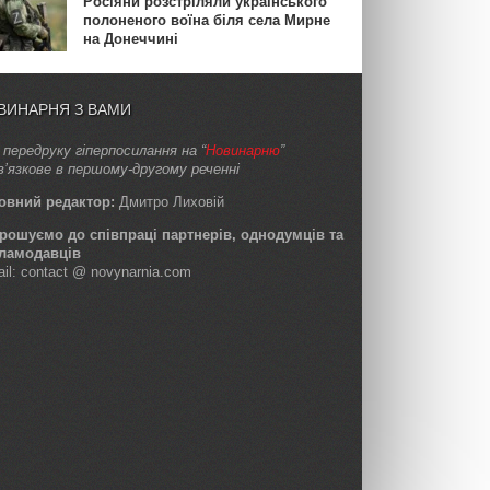
Росіяни розстріляли українського
полоненого воїна біля села Мирне
на Донеччині
ВИНАРНЯ З ВАМИ
 передруку гіперпосилання на “
Новинарню
”
в’язкове в першому-другому реченні
овний редактор:
Дмитро Лиховій
рошуємо до співпраці партнерів, однодумців та
ламодавців
ail: contact @ novynarnia.com