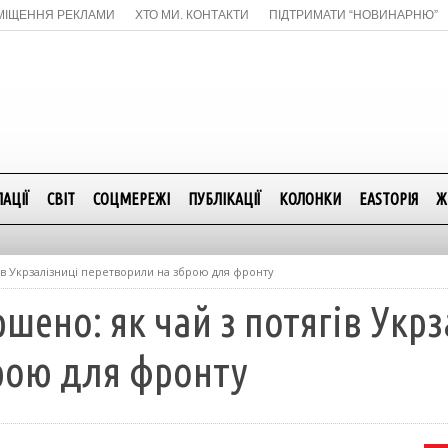
МІЩЕННЯ РЕКЛАМИ
ХТО МИ. КОНТАКТИ
ПІДТРИМАТИ “НОВИНАРНЮ”
АЦІЇ
СВІТ
СОЦМЕРЕЖІ
ПУБЛІКАЦІЇ
КОЛОНКИ
EASTОРІЯ
Ж
ів Укрзалізниці перетворили на зброю для фронту
шено: як чай з потягів Укрз
рою для фронту