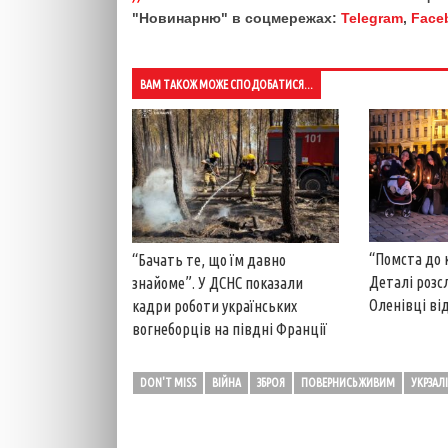
"Новинарню" в соцмережах:
Telegram
,
Face
ВАМ ТАКОЖ МОЖЕ СПОДОБАТИСЯ...
“Помста до 
“Бачать те, що їм давно
Деталі розс
знайоме”. У ДСНС показали
Оленівці від
кадри роботи українських
вогнеборців на півдні Франції
DON'T MISS
ВІЙНА
ЗБРОЯ
ПОВЕРНИСЬ ЖИВИМ
УКРЗАЛ