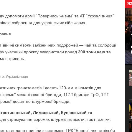
УК
ду допомоги армії “Повернись живим” та АТ “Укрзалізниця”
івлю озброєння для українських військових.
травня.
ти звичні символи залізничних подорожей — чай та солодощі
ору учасники проєкту використали понад
200 тонн чаю та
 млн гривень.
то: Укрзалізниця
атичних гранатометів і десять 120-мм мінометів для
 окремої механізованої бригади, 117-ї бригади ТрО, 12-ї
окремої десантно-штурмової бригади.
тянтинівський, Лиманський, Куп’янський та
ля стримування ворожих штурмів як піхоти, так і техніки.
мета додано приціли з системою ГРК “Броня” для стрільби