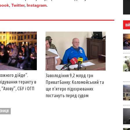
book
,
Twitter
,
Instagram
.
ВІ
кожного дійде”.
Заволодіння 9,2 млрд грн
лідування теракту в
ПриватБанку: Коломойський та
 “Азову”, СБУ і ОГП
ще п’ятеро підозрюваних
постануть перед судом
ІЗНИЦЯ