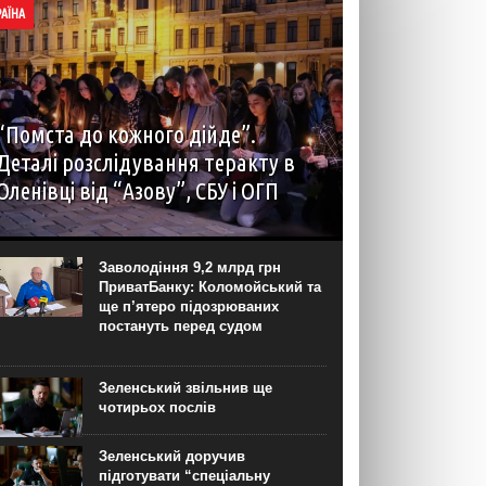
РАЇНА
“Помста до кожного дійде”.
Деталі розслідування теракту в
Оленівці від “Азову”, СБУ і ОГП
автор: Наталія Терамае 28 липня рідні вцілілих
“азовців” в Оленівці виступили із шокуючою
заявою. Мовляв, списки полонених у “бараці
Заволодіння 9,2 млрд грн
200”, де стався вибух, укладав полонений
ПриватБанку: Коломойський та
представник корпусу. Заява...
ще п’ятеро підозрюваних
постануть перед судом
Зеленський звільнив ще
чотирьох послів
Зеленський доручив
підготувати “спеціальну