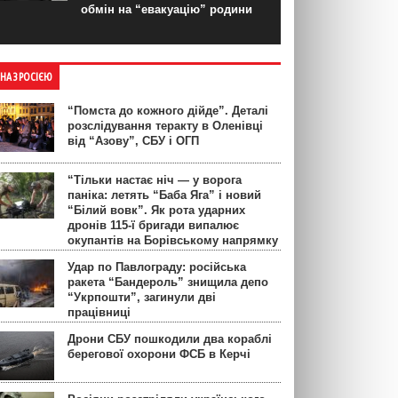
обмін на “евакуацію” родини
ЙНА З РОСІЄЮ
“Помста до кожного дійде”. Деталі
розслідування теракту в Оленівці
від “Азову”, СБУ і ОГП
“Тільки настає ніч — у ворога
паніка: летять “Баба Яга” і новий
“Білий вовк”. Як рота ударних
дронів 115-ї бригади випалює
окупантів на Борівському напрямку
Удар по Павлограду: російська
ракета “Бандероль” знищила депо
“Укрпошти”, загинули дві
працівниці
Дрони СБУ пошкодили два кораблі
берегової охорони ФСБ в Керчі