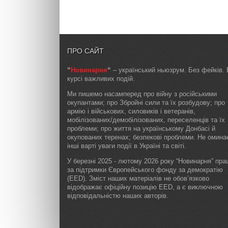
ПРО САЙТ
“
Новинарня
“
– український ньюзрум. Без фейків. 
курсі важливих подій.
Ми пишемо насамперед про війну з російськими
окупантами; про Збройні сили та їх розбудову; про
армію і військових, силовиків і ветеранів,
мобілізованих/демобілізованих, переселенців та їх
проблеми; про життя на українському Донбасі й
окупованих теренах; безпекові проблеми. Не омин
інші варті уваги події в Україні та світі.
У березні 2025 - лютому 2026 року “Новинарня” пр
за підтримки Європейського фонду за демократію
(EED). Зміст наших матеріалів не обов’язково
відображає офіційну позицію EED, а є виключною
відповідальністю наших авторів.