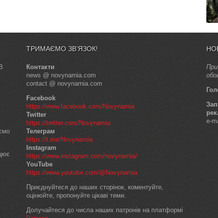
ТРИМАЄМО ЗВ’ЯЗОК!
НО
В
Контакти
При
news @ novynarnia.com
обо
contact @ novynarnia.com
Гол
Facebook
Зап
https://www.facebook.com/Novynarnia
рек
Twitter
e-m
https://twitter.com/Novynarnia
аємо
Телеграм
https://t.me/Novynarnia
Instagram
ацює
https://www.instagram.com/novynarnia/
YouTube
https://www.youtube.com/@Novynarnia
Приєднуйтеся до наших сторінок, коментуйте,
оцінюйте, пропонуйте цікаві теми.
Долучайтеся до числа наших патронів на платформі