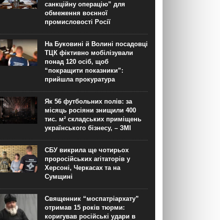
санкційну операцію” для
обмеження воєнної
промисловості Росії
На Буковині й Волині посадовці
ТЦК фіктивно мобілізували
понад 120 осіб, щоб
“покращити показники”:
прийшла прокуратура
Як 56 футбольних полів: за
місяць росіяни знищили 400
тис. м² складських приміщень
українського бізнесу, – ЗМІ
СБУ викрила ще чотирьох
проросійських агітаторів у
Херсоні, Черкасах та на
Сумщині
Священник “моспатріархату”
отримав 15 років тюрми:
коригував російські удари в