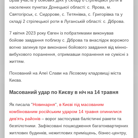
Брав участь у бойових діях у складі 6 стрілецької роти в
населених пунктах Донецької області: с. Ярова, м.
Святогірськ, с. Сидорове, с. Тетянівка, с. Григорівка та у
складі 2 стрілецької роти в Луганській області: с. Діброва.
7 квітня 2023 року Євген із побратимами виконував
бойове завдання поблизу с. Діброва та внаслідок ворожого
вогню загинув при виконанні бойового завдання від мінно-
вибухового поранення, отримавши поранення не сумісні з
життям.
Похований на Алеї Слави на Лісовому кладовищі міста
Києва.
Масований удар по Києву в ніч на 14 травня
Як писала “
Новинарня
“
, в Києві під масованим
комбінованим російським ударом 14 травня опинилися
дев’ять районів
– ворог застосував балістичні ракети та
безпілотники. Зафіксовані пошкодження багатоквартирних
житлових будинків, нежитлових приміщень, бізнес-центру,