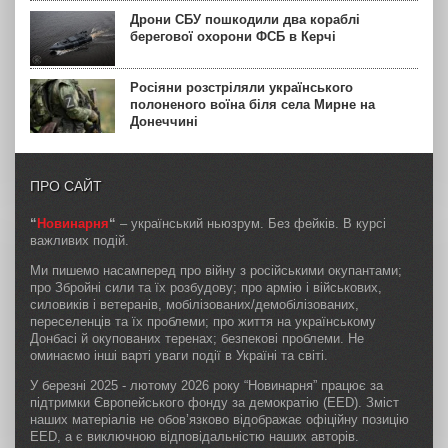
Дрони СБУ пошкодили два кораблі
берегової охорони ФСБ в Керчі
Росіяни розстріляли українського
полоненого воїна біля села Мирне на
Донеччині
ПРО САЙТ
“
Новинарня
“
– український ньюзрум. Без фейків. В курсі
важливих подій.
Ми пишемо насамперед про війну з російськими окупантами;
про Збройні сили та їх розбудову; про армію і військових,
силовиків і ветеранів, мобілізованих/демобілізованих,
переселенців та їх проблеми; про життя на українському
Донбасі й окупованих теренах; безпекові проблеми. Не
оминаємо інші варті уваги події в Україні та світі.
У березні 2025 - лютому 2026 року “Новинарня” працює за
підтримки Європейського фонду за демократію (EED). Зміст
наших матеріалів не обов’язково відображає офіційну позицію
EED, а є виключною відповідальністю наших авторів.