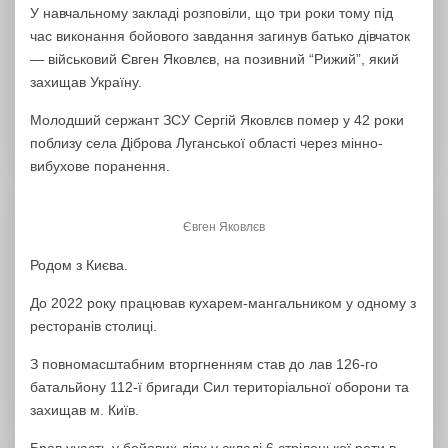
У навчальному закладі розповіли, що три роки тому під
час виконання бойового завдання загинув батько дівчаток
— військовий Євген Яковлєв, на позивний “Рижий”, який
захищав Україну.
Молодший сержант ЗСУ Сергій Яковлєв помер у 42 роки
поблизу села Діброва Луганської області через мінно-
вибухове поранення.
Євген Яковлєв
Родом з Києва.
До 2022 року працював кухарем-мангальником у одному з
ресторанів столиці.
З повномасштабним вторгненням став до лав 126-го
батальйону 112-ї бригади Сил територіальної оборони та
захищав м. Київ.