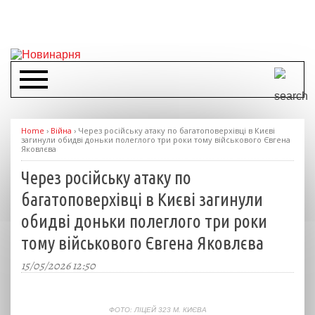
Home
›
Війна
›
Через російську атаку по багатоповерхівці в Києві
загинули обидві доньки полеглого три роки тому військового Євгена
Яковлєва
Через російську атаку по
багатоповерхівці в Києві загинули
обидві доньки полеглого три роки
тому військового Євгена Яковлєва
15/05/2026 12:50
ФОТО: ЛІЦЕЙ 323 М. КИЄВА