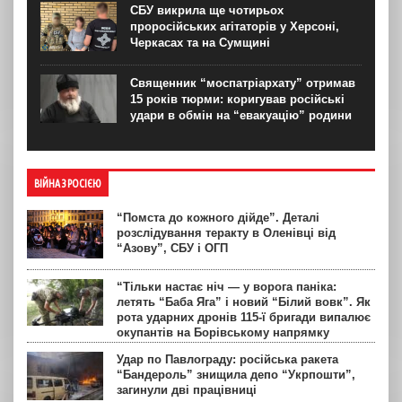
СБУ викрила ще чотирьох
проросійських агітаторів у Херсоні,
Черкасах та на Сумщині
Священник “моспатріархату” отримав
15 років тюрми: коригував російські
удари в обмін на “евакуацію” родини
ВІЙНА З РОСІЄЮ
“Помста до кожного дійде”. Деталі
розслідування теракту в Оленівці від
“Азову”, СБУ і ОГП
“Тільки настає ніч — у ворога паніка:
летять “Баба Яга” і новий “Білий вовк”. Як
рота ударних дронів 115-ї бригади випалює
окупантів на Борівському напрямку
Удар по Павлограду: російська ракета
“Бандероль” знищила депо “Укрпошти”,
загинули дві працівниці