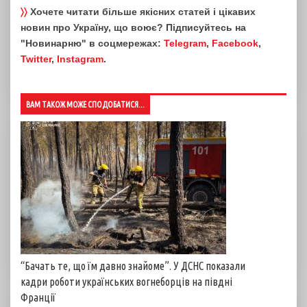
〉〉
Хочете читати більше якісних статей і цікавих
новин про Україну, що воює? Підписуйтесь на
"Новинарню" в соцмережах:
Telegram
,
Facebook
,
Twitter
,
Instagram
.
ВАМ ТАКОЖ МОЖЕ СПОДОБАТИСЯ...
“Бачать те, що їм давно знайоме”. У ДСНС показали
кадри роботи українських вогнеборців на півдні
Франції