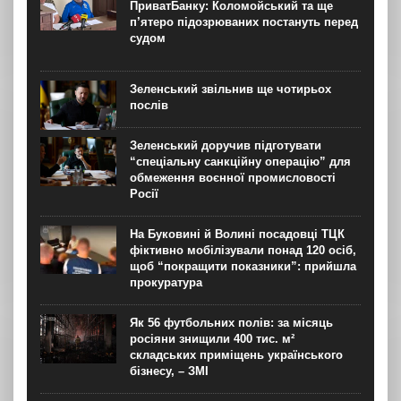
вибух, укладав полонений представник корпусу. Заява...
ПриватБанку: Коломойський та ще
п’ятеро підозрюваних постануть перед
судом
Зеленський звільнив ще чотирьох
послів
Зеленський доручив підготувати
“спеціальну санкційну операцію” для
обмеження воєнної промисловості
Росії
На Буковині й Волині посадовці ТЦК
фіктивно мобілізували понад 120 осіб,
щоб “покращити показники”: прийшла
прокуратура
Як 56 футбольних полів: за місяць
росіяни знищили 400 тис. м²
складських приміщень українського
бізнесу, – ЗМІ