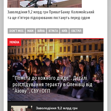
Заволодіння 9,2 млрд грн ПриватБанку: Коломойський
та ще п’ятеро підозрюваних постануть перед судом
DON'T MISS
MAIN
ВІЙНА
ВТРАТА
КИЇВ
ОБСТРІЛ
УКРАЇНА
“Помста до кожного дійде”. Деталі
розслідування теракту в Оленівці від
“Азову”, СБУ і ОГП
автор: Наталія Терамае 28 липня рідні вцілілих
“азовців” в Оленівці виступили із шокуючою заявою.
Мовляв, списки полонених у “бараці 200”, де стався
Заволодіння 9,2 млрд грн