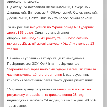
автосалону, гаражів.
Під атаку РФ потрапили Шевченківський, Печерський,
Дарницький, Дніпровський, Оболонський, Cолом’янський,
Деснянський, Святошинський та Голосіївський райони.
За ніч росіяни
випустили по Україні понад 670 ударних
дронів і 56 ракет.
Сили протиповітряної
оборони
знешкодили 41 ракету та 652 безпілотники,
якими російські військові атакували Україну з вечора 13
травня.
Начальник управління комунікацій командування
Повітряних сил ЗСУ Юрій Ігнат повідомив, що
“
переживаємо зараз найбільші удари взагалі, які були за
час повномасштабного вторгнення
із застосуванням
крилатих і балістичних ракет, також дронів різних типів”.
15 травня вранці рятувальники
завершили пошуково-
рятувальну операцію, яка тривала понад 28 годин:
підтверджена загибель 24 людей, з яких 3 – діти. 48 осіб
травмовано.