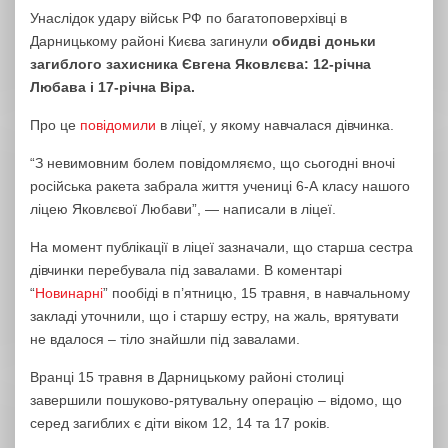
Унаслідок удару військ РФ по багатоповерхівці в
Дарницькому районі Києва загинули
обидві доньки
загиблого захисника Євгена Яковлєва: 12-річна
Любава і 17-річна Віра.
Про це
повідомили
в ліцеї, у якому навчалася дівчинка.
“З невимовним болем повідомляємо, що сьогодні вночі
російська ракета забрала життя учениці 6-А класу нашого
ліцею Яковлєвої Любави”, — написали в ліцеї.
На момент публікації в ліцеї зазначали, що старша сестра
дівчинки перебувала під завалами. В коментарі
“
Новинарні
” пообіді в п’ятницю, 15 травня, в навчальному
закладі уточнили, що і старшу естру, на жаль, врятувати
не вдалося – тіло знайшли під завалами.
Вранці 15 травня в Дарницькому районі столиці
завершили пошуково-рятувальну операцію – відомо, що
серед загиблих є діти віком 12, 14 та 17 років.