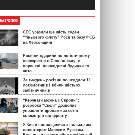
ЙНА З РОСІЄЮ
СБС уразили ще шість суден
“тіньового флоту” Росії та базу ФСБ
на Херсонщині
Росіяни вдарили по логістичному
перехрестю в Слов’янську: є
поранені, пошкоджені будинки та
авто
За тиждень росіяни пошкодили 11
локомотивів і вбили шістьох
залізничників
“Керувати можна з Європи”:
розробка “Скелі” дозволяє
управляти дронами за сотні
кілометрів від фронту
У Києві попрощалися з польським
волонтером Мареком Русеком-
Вольським, якого вбив російський