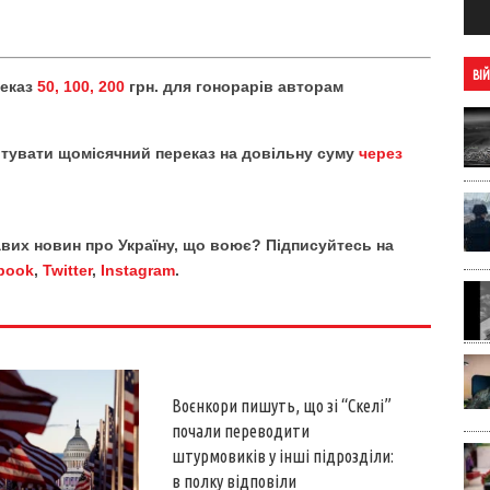
ВІ
реказ
50, 100, 200
грн. для гонорарів авторам
тувати щомісячний переказ на довільну суму
через
кавих новин про Україну, що воює? Підписуйтесь на
book
,
Twitter
,
Instagram
.
Воєнкори пишуть, що зі “Скелі”
почали переводити
штурмовиків у інші підрозділи:
в полку відповіли