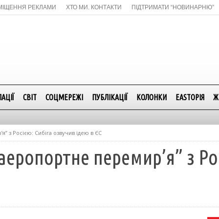
МІЩЕННЯ РЕКЛАМИ
ХТО МИ. КОНТАКТИ
ПІДТРИМАТИ “НОВИНАРНЮ”
АЦІЇ
СВІТ
СОЦМЕРЕЖІ
ПУБЛІКАЦІЇ
КОЛОНКИ
EASTОРІЯ
Ж
” з Росією: Сибіга озвучив ідею в ЄС
аеропортне перемир’я” з Рос