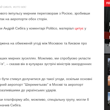
УК
ІЙ СИБІГА, ФОТО МЗС
ового імпульсу мирним переговорам з Росією, зробивши
ак на аеропорти обох сторін.
и Андрій Сибіга у коментарі Politico, матеріал
цитує
у
еджена на обмеженій угоді між Москвою та Києвом про
наших мирних зусиллях. Можливо, ми спробуємо укласти
”, – сказав він в кулуарах зустрічі міністрів закордонних
 бути стимул долучитися до такої угоди, оскільки основні
одний аеропорт “Шереметьєво” в Москві та аеропорт
разливішими до українських ударів.
ши платформу або, можливо, спеціальну групу, могли б
начив Сибіга.