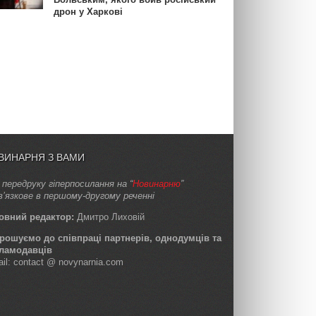
дрон у Харкові
ВИНАРНЯ З ВАМИ
 передруку гіперпосилання на “
Новинарню
”
в’язкове в першому-другому реченні
овний редактор:
Дмитро Лиховій
рошуємо до співпраці партнерів, однодумців та
ламодавців
ail: contact @ novynarnia.com