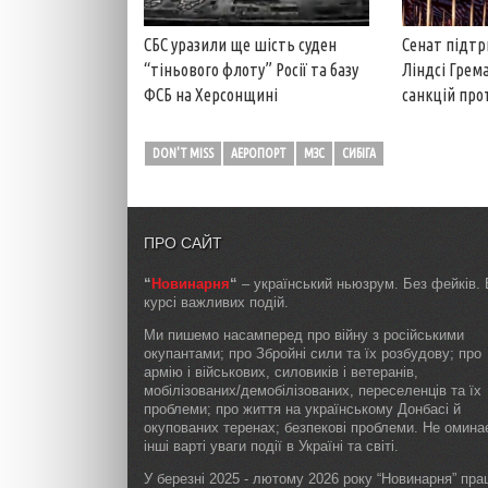
СБС уразили ще шість суден
Сенат підтр
“тіньового флоту” Росії та базу
Ліндсі Грем
ФСБ на Херсонщині
санкцій прот
DON'T MISS
АЕРОПОРТ
МЗС
СИБІГА
ПРО САЙТ
“
Новинарня
“
– український ньюзрум. Без фейків. 
курсі важливих подій.
Ми пишемо насамперед про війну з російськими
окупантами; про Збройні сили та їх розбудову; про
армію і військових, силовиків і ветеранів,
мобілізованих/демобілізованих, переселенців та їх
проблеми; про життя на українському Донбасі й
окупованих теренах; безпекові проблеми. Не омин
інші варті уваги події в Україні та світі.
У березні 2025 - лютому 2026 року “Новинарня” пр