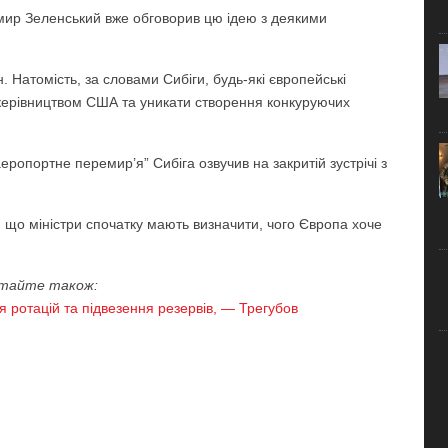
мир Зеленський вже обговорив цю ідею з деякими
 Натомість, за словами Сибіги, будь-які європейські
 керівництвом США та уникати створення конкуруючих
ропортне перемир’я” Сибіга озвучив на закритій зустрічі з
 що міністри спочатку мають визначити, чого Європа хоче
тайте також:
я ротацій та підвезення резервів, — Трегубов