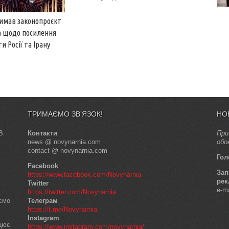
имав законопроєкт
а щодо посилення
и Росії та Ірану
ТРИМАЄМО ЗВ’ЯЗОК!
НО
В
Контакти
При
news @ novynarnia.com
обо
contact @ novynarnia.com
Гол
Facebook
Зап
https://www.facebook.com/Novynarnia
рек
Twitter
e-m
https://twitter.com/Novynarnia
аємо
Телеграм
https://t.me/Novynarnia
Instagram
ацює
https://www.instagram.com/novynarnia/