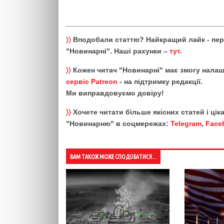
〉〉
Вподобали статтю? Найкращий лайк - пе
"Новинарні". Наші рахунки –
тут
.
〉〉
Кожен читач "Новинарні" має змогу налаш
сервіс Patreon
- на підтримку редакції.
Ми виправдовуємо довіру!
〉〉
Хочете читати більше якісних статей і ці
"Новинарню" в соцмережах:
Telegram
,
Face
ВАМ ТАКОЖ МОЖЕ СПОДОБАТИСЯ...