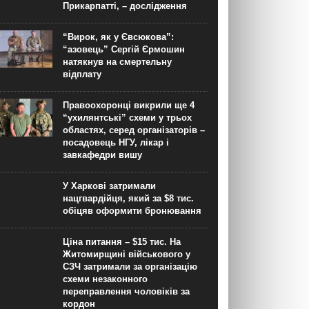
Прикарпатті, – дослідження
“Вирок, як у Євсюкова”:
“азовець” Сергій Єрмошин
натякнув на смертельну
відплату
Правоохоронці викрили ще 4
“ухилянтські” схеми у трьох
областях, серед організаторів –
посадовець НГУ, лікар і
завкафедри вишу
У Харкові затримали
нацгвардійця, який за $8 тис.
обіцяв оформити бронювання
Ціна питання – $15 тис. На
Житомирщині військового у
СЗЧ затримали за організацію
схеми незаконного
переправлення чоловіків за
кордон