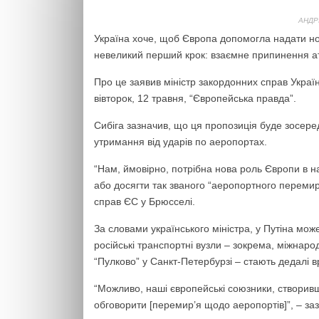
АНДР
Україна хоче, щоб Європа допомогла надати н
невеликий перший крок: взаємне припинення ат
Про це заявив міністр закордонних справ Україн
вівторок, 12 травня, “Європейська правда”.
Сибіга зазначив, що ця пропозиція буде зосер
утримання від ударів по аеропортах.
“Нам, ймовірно, потрібна нова роль Європи в 
або досягти так званого “аеропортного перемир’я
справ ЄС у Брюсселі.
За словами українського міністра, у Путіна може
російські транспортні вузли – зокрема, міжнар
“Пулково” у Санкт-Петербурзі – стають дедалі в
“Можливо, наші європейські союзники, створив
обговорити [перемир’я щодо аеропортів]”, – заз