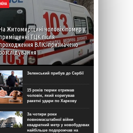
РАЇНА
На Житомирщині чоловік помер у
приміщенні ТЦК після
проходження ВЛК: призначено
розслідування
6 серпня до територіального центру
комплектування на Житомирщині доставили
чоловіка, який фігурував як порушник правил
Зеленський прибув до Сербії
військового обліку. Під час перебування у
приміщенні він знепритомнів, а потім помер. Про
інцидент...
15 років тюрми отримав
чоловік, який коригував
ракетні удари по Харкову
За чотири роки
повномасштабної війни
квадратний метр у новобудовах
найбільше подорожчав на