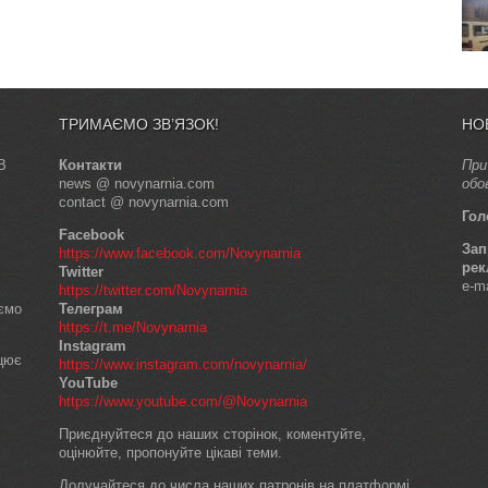
ТРИМАЄМО ЗВ’ЯЗОК!
НО
В
Контакти
При
news @ novynarnia.com
обо
contact @ novynarnia.com
Гол
Facebook
Зап
https://www.facebook.com/Novynarnia
рек
Twitter
e-m
https://twitter.com/Novynarnia
аємо
Телеграм
https://t.me/Novynarnia
Instagram
ацює
https://www.instagram.com/novynarnia/
YouTube
https://www.youtube.com/@Novynarnia
Приєднуйтеся до наших сторінок, коментуйте,
оцінюйте, пропонуйте цікаві теми.
Долучайтеся до числа наших патронів на платформі