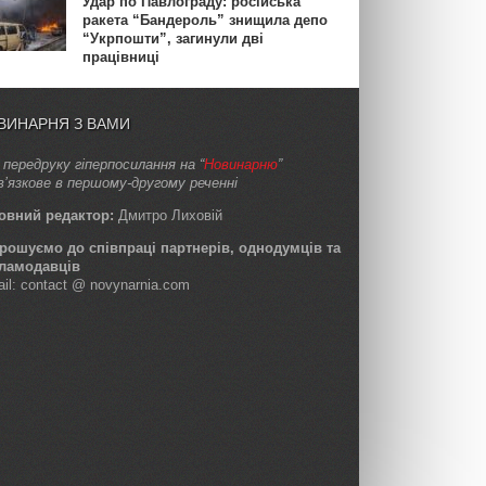
Удар по Павлограду: російська
ракета “Бандероль” знищила депо
“Укрпошти”, загинули дві
працівниці
ВИНАРНЯ З ВАМИ
 передруку гіперпосилання на “
Новинарню
”
в’язкове в першому-другому реченні
овний редактор:
Дмитро Лиховій
рошуємо до співпраці партнерів, однодумців та
ламодавців
ail: contact @ novynarnia.com