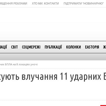
МІЩЕННЯ РЕКЛАМИ
ХТО МИ. КОНТАКТИ
ПІДТРИМАТИ “НОВИНАРНЮ”
АЦІЇ
СВІТ
СОЦМЕРЕЖІ
ПУБЛІКАЦІЇ
КОЛОНКИ
EASTОРІЯ
Ж
них БПЛА на 8 локаціях уночі
сують влучання 11 ударних 