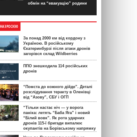
обмін на “евакуацію” родини
ЙНА З РОСІЄЮ
За понад 2000 км від кордону з
Україною. В російському
Єкатеринбурзі після атаки дронів
загорівся склад Wildberries
ППО знешкодила 114 російських
дронів
“Помста до кожного дійде”. Деталі
розслідування теракту в Оленівці
від “Азову”, СБУ і ОГП
“Тільки настає ніч — у ворога
паніка: летять “Баба Яга” і новий
“Білий вовк”. Як рота ударних
дронів 115-ї бригади випалює
окупантів на Борівському напрямку