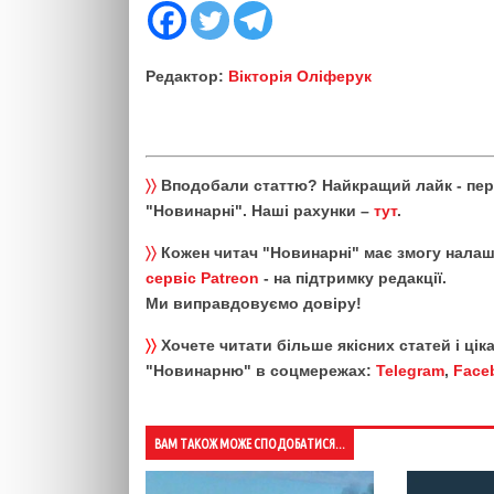
Редактор:
Вікторія Оліферук
〉〉
Вподобали статтю? Найкращий лайк - пе
"Новинарні". Наші рахунки –
тут
.
〉〉
Кожен читач "Новинарні" має змогу налаш
сервіс Patreon
- на підтримку редакції.
Ми виправдовуємо довіру!
〉〉
Хочете читати більше якісних статей і ці
"Новинарню" в соцмережах:
Telegram
,
Face
ВАМ ТАКОЖ МОЖЕ СПОДОБАТИСЯ...