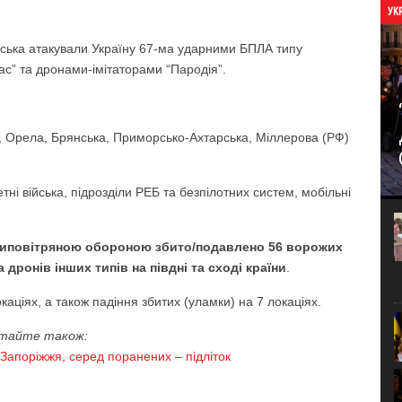
УК
 війська атакували Україну 67-ма ударними БПЛА типу
мас” та дронами-імітаторами “Пародія”.
а, Орела, Брянська, Приморсько-Ахтарська, Міллерова (РФ)
етні війська, підрозділи РЕБ та безпілотних систем, мобільні
отиповітряною обороною збито/подавлено 56 ворожих
 дронів інших типів на півдні та сході країни
.
аціях, а також падіння збитих (уламки) на 7 локаціях.
тайте також:
Запоріжжя, серед поранених – підліток