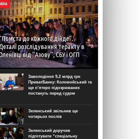
РАЇНА
“Помста до кожного дійде”.
Деталі розслідування теракту в
Оленівці від “Азову”, СБУ і ОГП
автор: Наталія Терамае 28 липня рідні вцілілих
“азовців” в Оленівці виступили із шокуючою
заявою. Мовляв, списки полонених у “бараці
Заволодіння 9,2 млрд грн
200”, де стався вибух, укладав полонений
ПриватБанку: Коломойський та
представник корпусу. Заява...
ще п’ятеро підозрюваних
постануть перед судом
Зеленський звільнив ще
чотирьох послів
Зеленський доручив
підготувати “спеціальну