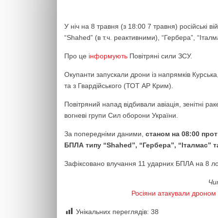
У ніч на 8 травня (з 18:00 7 травня) російські
“Shahed” (в т.ч. реактивними), “Гербера”, “Італ
Про це
інформують
Повітряні сили ЗСУ.
Окупанти запускали дрони із напрямків Курськ
та з Гвардійського (ТОТ АР Крим).
Повітряний напад відбивали авіація, зенітні рак
вогневі групи Сил оборони України.
За попередніми даними,
станом на 08:00 пр
БПЛА типу “Shahed”, “Гербера”, “Італмас” та
Зафіксовано влучання 11 ударних БПЛА на 8 лок
Чи
Росіяни атакували дроном 
Унікальних переглядів:
38