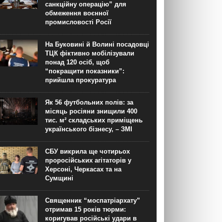
санкційну операцію” для
обмеження воєнної
промисловості Росії
На Буковині й Волині посадовці
ТЦК фіктивно мобілізували
понад 120 осіб, щоб
“покращити показники”:
прийшла прокуратура
Як 56 футбольних полів: за
місяць росіяни знищили 400
тис. м² складських приміщень
українського бізнесу, – ЗМІ
СБУ викрила ще чотирьох
проросійських агітаторів у
Херсоні, Черкасах та на
Сумщині
Священник “моспатріархату”
отримав 15 років тюрми:
коригував російські удари в