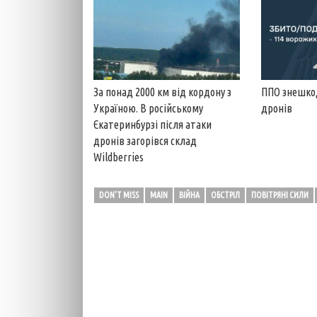
За понад 2000 км від кордону з
ППО знешкод
Україною. В російському
дронів
Єкатеринбурзі після атаки
дронів загорівся склад
Wildberries
DON'T MISS
MAIN
ВІЙНА
ОБСТРІЛ
ПОВІТРЯНІ СИЛИ