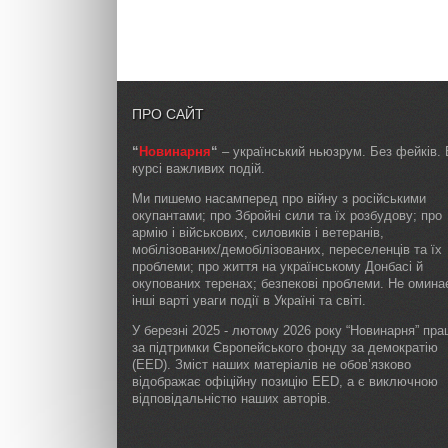
ПРО САЙТ
“
Новинарня
“
– український ньюзрум. Без фейків. 
курсі важливих подій.
Ми пишемо насамперед про війну з російськими
окупантами; про Збройні сили та їх розбудову; про
армію і військових, силовиків і ветеранів,
мобілізованих/демобілізованих, переселенців та їх
проблеми; про життя на українському Донбасі й
окупованих теренах; безпекові проблеми. Не омин
інші варті уваги події в Україні та світі.
У березні 2025 - лютому 2026 року “Новинарня” пр
за підтримки Європейського фонду за демократію
(EED). Зміст наших матеріалів не обов’язково
відображає офіційну позицію EED, а є виключною
відповідальністю наших авторів.