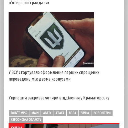
п’ятеро постраждалих
У ЗСУ стартувало оформлення перших спрощених
переведень між двома корпусами
Укрпошта закриває чотири відділення у Краматорську
DON'T MISS
MAIN
АВТО
АТАКА
БПЛА
ВІЙНА
ВОЛОНТЕРИ
ХЕРСОНСЬКА ОБЛАСТЬ
УКРАЇНА