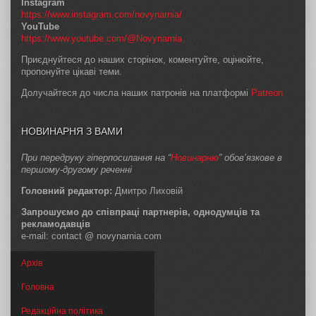
Instagram
https://www.instagram.com/novynarnia/
YouTube
https://www.youtube.com/@Novynarnia
Приєднуйтеся до наших сторінок, коментуйте, оцінюйте,
пропонуйте цікаві теми.
Долучайтеся до числа наших патронів на платформі
Patreon
НОВИНАРНЯ З ВАМИ
При передруку гіперпосилання на “
Новинарню
” обов’язкове в
першому-другому реченні
Головний редактор:
Дмитро Лиховій
Запрошуємо до співпраці партнерів, однодумців та
рекламодавців
e-mail: contact @ novynarnia.com
Архів
Головна
Редакційна політика