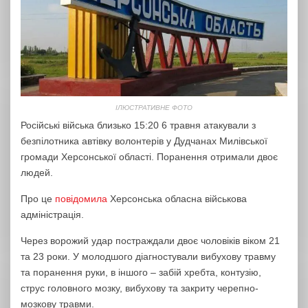
ІЛЮСТРАТИВНЕ ФОТО
Російські війська близько 15:20 6 травня атакували з
безпілотника автівку волонтерів у Дудчанах Милівської
громади Херсонської області. Поранення отримали двоє
людей.
Про це
повідомила
Херсонська обласна військова
адміністрація.
Через ворожий удар постраждали двоє чоловіків віком 21
та 23 роки. У молодшого діагностували вибухову травму
та поранення руки, в іншого – забій хребта, контузію,
струс головного мозку, вибухову та закриту черепно-
мозкову травми.