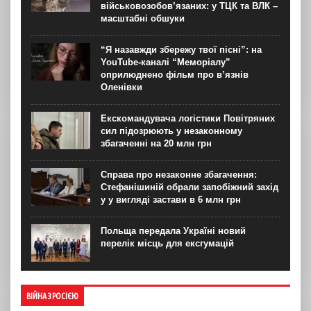
військовозобов’язаних: у ТЦК та ВЛК –
масштабні обшуки
“Я назавжди збережу твої пісні”: на
YouTube-каналі “Меморіалу”
оприлюднено фільм про в’язнів
Оленівки
Екскомандувача логістики Повітряних
сил підозрюють у незаконному
збагаченні на 20 млн грн
Справа про незаконне збагачення:
Стефанішиній обрали запобіжний захід
у у вигляді застави в 6 млн грн
Польща передала Україні новий
перелік місць для ексгумацій
ВІЙНА З РОСІЄЮ