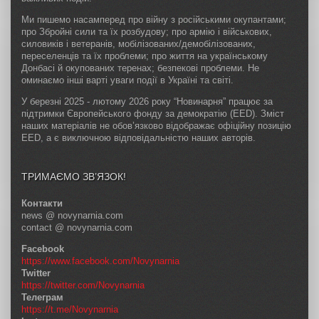
Ми пишемо насамперед про війну з російськими окупантами;
про Збройні сили та їх розбудову; про армію і військових,
силовиків і ветеранів, мобілізованих/демобілізованих,
переселенців та їх проблеми; про життя на українському
Донбасі й окупованих теренах; безпекові проблеми. Не
оминаємо інші варті уваги події в Україні та світі.
У березні 2025 - лютому 2026 року “Новинарня” працює за
підтримки Європейського фонду за демократію (EED). Зміст
наших матеріалів не обов’язково відображає офіційну позицію
EED, а є виключною відповідальністю наших авторів.
ТРИМАЄМО ЗВ’ЯЗОК!
Контакти
news @ novynarnia.com
contact @ novynarnia.com
Facebook
https://www.facebook.com/Novynarnia
Twitter
https://twitter.com/Novynarnia
Телеграм
https://t.me/Novynarnia