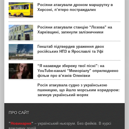
Росіяни атакували дроном маршрутку в
Херсоні, п’ятеро постраждалих
Росіяни атакували станцію “Лозова” на
Харківщині, загинули залізничники
Генштаб підтвердив ураження двох
російських НПЗ в Ярославлі та Уфі
“Я назавжди збережу твої пісні”: на
YouTube-каналі “Меморіалу” оприлюднено
фільм про в’язнів Оленівки
Росія атакувала судно з українською
пшеницею, що йшло морським коридором:
загинув український моряк
ПРО САЙТ
“
Новинарня
“
– український ньюзрум. Без фейків. В курсі
важливих подій.