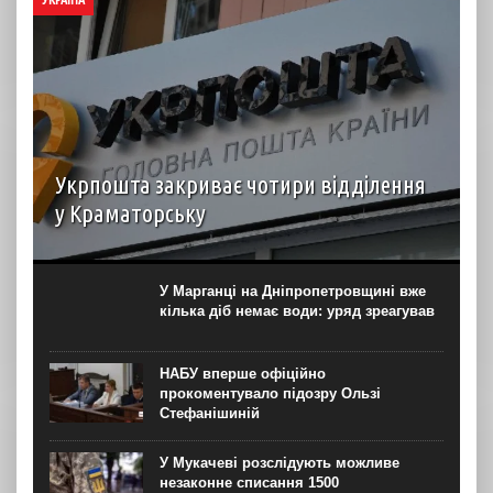
Укрпошта закриває чотири відділення
у Краматорську
У зв’язку з безпековою ситуацією АТ “Укрпошта”
вимушено призупинила роботу чотирьох відділень на
території Краматорської громади. Про
У Марганці на Дніпропетровщині вже
це повідомила Краматорська міська рада. Роботу
кілька діб немає води: уряд зреагував
зупиняють відділення за такими адресами: 84303 —
просп....
НАБУ вперше офіційно
прокоментувало підозру Ользі
Стефанішиній
У Мукачеві розслідують можливе
незаконне списання 1500