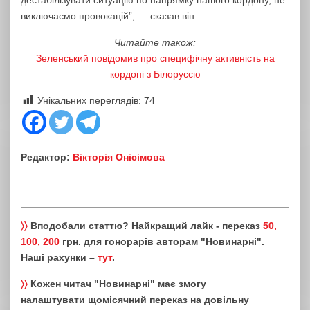
дестабілізувати ситуацію по напрямку нашого кордону, не
виключаємо провокацій”, — сказав він.
Читайте також:
Зеленський повідомив про специфічну активність на
кордоні з Білоруссю
Унікальних переглядів:
74
Редактор:
Вікторія Онісімова
〉〉
Вподобали статтю? Найкращий лайк - переказ
50,
100, 200
грн. для гонорарів авторам "Новинарні".
Наші рахунки –
тут
.
〉〉
Кожен читач "Новинарні" має змогу
налаштувати щомісячний переказ на довільну