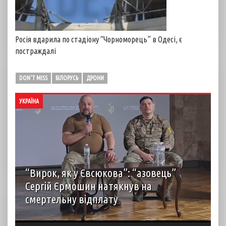
Росія вдарила по стадіону “Чорноморець” в Одесі, є
постраждалі
DON'T MISS
БІЛОРУСЬ
ДРОНИ
УКРАЇНА
“Вирок, як у Євсюкова”: “азовець”
Сергій Єрмошин натякнув на
смертельну відплату
Капітан Сергій Єрмошин (“Єрмалай”), колишній
військовополонений, а нині – заступник командира