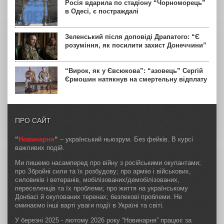
Росія вдарила по стадіону “Чорноморець”
в Одесі, є постраждалі
Зеленський після доповіді Драпатого: “Є
розуміння, як посилити захист Донеччини”
“Вирок, як у Євсюкова”: “азовець” Сергій
Єрмошин натякнув на смертельну відплату
ПРО САЙТ
“
Новинарня
“
– український ньюзрум. Без фейків. В курсі
важливих подій.
Ми пишемо насамперед про війну з російськими окупантами;
про Збройні сили та їх розбудову; про армію і військових,
силовиків і ветеранів, мобілізованих/демобілізованих,
переселенців та їх проблеми; про життя на українському
Донбасі й окупованих теренах; безпекові проблеми. Не
оминаємо інші варті уваги події в Україні та світі.
У березні 2025 - лютому 2026 року “Новинарня” працює за