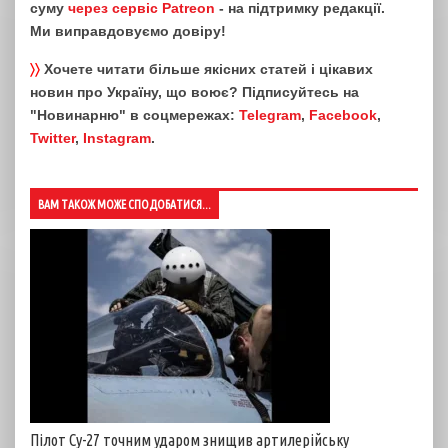
суму
через сервіс Patreon
- на підтримку редакції.
Ми виправдовуємо довіру!
〉〉
Хочете читати більше якісних статей і цікавих
новин про Україну, що воює? Підписуйтесь на
"Новинарню" в соцмережах:
Telegram
,
Facebook
,
Twitter
,
Instagram
.
ВАМ ТАКОЖ МОЖЕ СПОДОБАТИСЯ...
Пілот Су-27 точним ударом знищив артилерійську