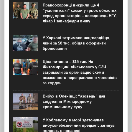
бригади з тилу, начальник тилу 12-ї бригади
Правоохоронці викрили ще 4
спеціального призначення НГУ “Азов”, вважає, що усіх
“ухилянтські” схеми у трьох областях,
росіян, дотичних до репресій...
серед організаторів – посадовець НГУ,
лікар і завкафедри вишу
У Харкові затримали нацгвардійця,
який за $8 тис. обіцяв оформити
бронювання
Ціна питання – $15 тис. На
Житомирщині військового у СЗЧ
затримали за організацію схеми
незаконного переправлення чоловіків
за кордон
Вибух в Оленівці: “азовець” дав
свідчення Міжнародному
кримінальному суду
У Коблевому в морі здетонував
вибухонебезпечний предмет: загинув
чоловік, є поранені