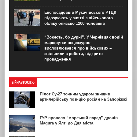
Експосадовців Мукачівського РТЦК
підозрюють у знятті з військового
обліку близько 1200 чоловіків
“Воюють, бо дурні”. У Чернівцях водій
маршрутки нецензурно
висловлювався про військових –
звільнили з роботи, відкрито
провадження
ВІЙНА З РОСІЄЮ
Пілот Су-27 точним ударом знищив
артилерійську позицію росіян на Запоріжжі
ГУР провело “морський парад” дронів
Magura у Ялті до Дня міста