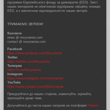
підтримки Європейського фонду за демократію (EED). Зміст
наших матеріалів не обов’язково відображає офіційну позицію
EED, а є виключною відповідальністю наших авторів.
ТРИМАЄМО ЗВ’ЯЗОК!
Контакти
news @ novynarnia.com
contact @ novynarnia.com
Facebook
https://www.facebook.com/Novynarnia
Twitter
https://twitter.com/Novynarnia
Телеграм
https://t.me/Novynarnia
Instagram
https://www.instagram.com/novynarnia/
YouTube
https://www.youtube.com/@Novynarnia
Приєднуйтеся до наших сторінок, коментуйте, оцінюйте,
пропонуйте цікаві теми.
Долучайтеся до числа наших патронів на платформі
Patreon