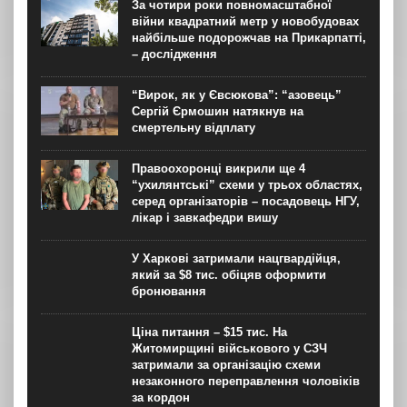
За чотири роки повномасштабної
війни квадратний метр у новобудовах
найбільше подорожчав на Прикарпатті,
– дослідження
“Вирок, як у Євсюкова”: “азовець”
Сергій Єрмошин натякнув на
смертельну відплату
Правоохоронці викрили ще 4
“ухилянтські” схеми у трьох областях,
серед організаторів – посадовець НГУ,
лікар і завкафедри вишу
У Харкові затримали нацгвардійця,
який за $8 тис. обіцяв оформити
бронювання
Ціна питання – $15 тис. На
Житомирщині військового у СЗЧ
затримали за організацію схеми
незаконного переправлення чоловіків
за кордон