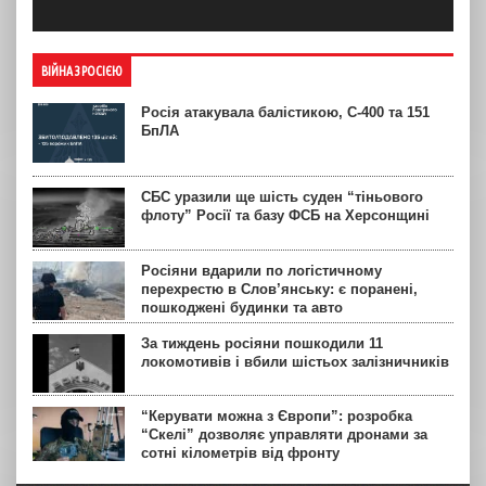
ВІЙНА З РОСІЄЮ
Росія атакувала балістикою, С-400 та 151
БпЛА
СБС уразили ще шість суден “тіньового
флоту” Росії та базу ФСБ на Херсонщині
Росіяни вдарили по логістичному
перехрестю в Слов’янську: є поранені,
пошкоджені будинки та авто
За тиждень росіяни пошкодили 11
локомотивів і вбили шістьох залізничників
“Керувати можна з Європи”: розробка
“Скелі” дозволяє управляти дронами за
сотні кілометрів від фронту