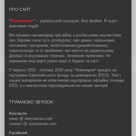
ПРО САЙТ
“
Новинарня
“
– український ньюзрум. Без фейків. В курсі
важливих подій.
Ми пишемо насамперед про війну з російськими окупантами;
про Збройні сили та їх розбудову; про армію і військових,
силовиків і ветеранів, мобілізованих/демобілізованих,
переселенців та їх проблеми; про життя на українському
Донбасі й окупованих теренах; безпекові проблеми. Не
оминаємо інші варті уваги події в Україні та світі.
У березні 2025 - лютому 2026 року “Новинарня” працює за
підтримки Європейського фонду за демократію (EED). Зміст
наших матеріалів не обов’язково відображає офіційну позицію
EED, а є виключною відповідальністю наших авторів.
ТРИМАЄМО ЗВ’ЯЗОК!
Контакти
news @ novynarnia.com
contact @ novynarnia.com
Facebook