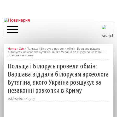
Home
›
Світ
›
Польща і Білорусь провели обмін: Варшава віддала
білорусам археолога Бутягіна, якого Україна розшукує за незаконні
розкопки в Криму
Польща і Білорусь провели обмін:
Варшава віддала білорусам археолога
Бутягіна, якого Україна розшукує за
незаконні розкопки в Криму
28/04/2026 15:15