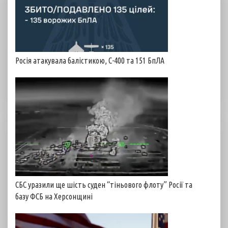
Росія атакувала балістикою, С-400 та 151 БпЛА
СБС уразили ще шість суден “тіньового флоту” Росії та
базу ФСБ на Херсонщині