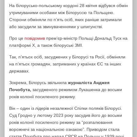
На білорусько-польському кордоні 28 квітня відбувся обмін
утримуваними особами між Білоруссю та Польщею.
Сторони обміняли по п’ять осіб, яких раніше затримали
або засудили за звинуваченнями у шпигунстві.
Про це
повідомив
прем’єр-міністр Польщі Дональд Туск на
платформі X, а також білоруські ЗМІ.
Так, п’ятьох осіб, засуджених у Білорусі та Росії, обміняли
на п’ятьох громадян, затриманих у країнах ЄС та інших
державах.
Зокрема, Білорусь звільнила
журналіста Анджея
Почобута,
засудженого режимом Лукашенка до восьми
років колонії посиленого режиму.
Він – один із лідерів незалежної Спілки поляків Білорусі.
Суд Гродно у лютому 2023 року засудив його до восьми
років колонії посиленого режиму за “розпалювання
ворожнечі за національною ознакою”. Приводом стала
стаття Почобута про напад СРСР на Польщу у 1939 році.