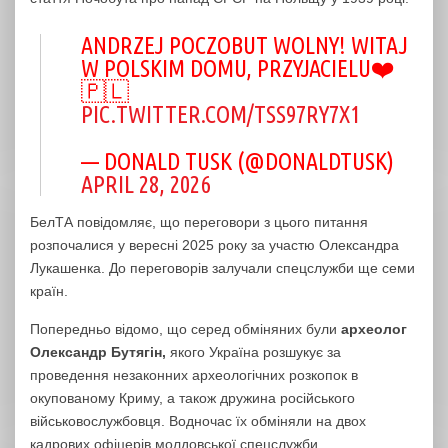
ANDRZEJ POCZOBUT WOLNY! WITAJ
W POLSKIM DOMU, PRZYJACIELU❤️
🇵🇱
PIC.TWITTER.COM/TSS97RY7X1
— DONALD TUSK (@DONALDTUSK)
APRIL 28, 2026
БелТА повідомляє, що переговори з цього питання
розпочалися у вересні 2025 року за участю Олександра
Лукашенка. До переговорів залучали спецслужби ще семи
країн.
Попередньо відомо, що серед обміняних були
археолог
Олександр Бутягін,
якого Україна розшукує за
проведення незаконних археологічних розкопок в
окупованому Криму, а також дружина російського
військовослужбовця. Водночас їх обміняли на двох
кадрових офіцерів молдовської спецслужби.