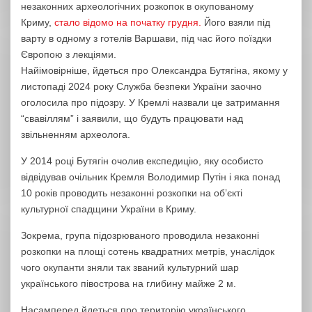
незаконних археологічних розкопок в окупованому
Криму,
стало відомо на початку грудня.
Його взяли під
варту в одному з готелів Варшави, під час його поїздки
Європою з лекціями.
Найімовірніше, йдеться про Олександра Бутягіна, якому у
листопаді 2024 року Служба безпеки України заочно
оголосила про підозру. У Кремлі назвали це затримання
“свавіллям” і заявили, що будуть працювати над
звільненням археолога.
У 2014 році Бутягін очолив експедицію, яку особисто
відвідував очільник Кремля Володимир Путін і яка понад
10 років проводить незаконні розкопки на об’єкті
культурної спадщини України в Криму.
Зокрема, група підозрюваного проводила незаконні
розкопки на площі сотень квадратних метрів, унаслідок
чого окупанти зняли так званий культурний шар
українського півострова на глибину майже 2 м.
Насамперед йдеться про територію українського