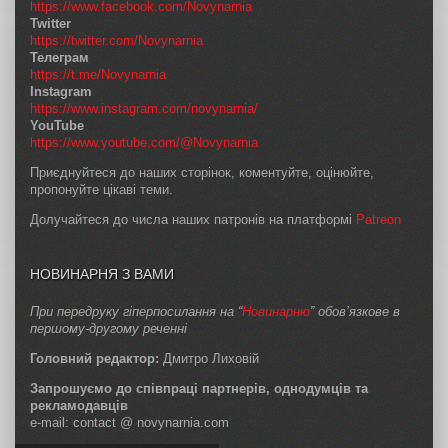
https://www.facebook.com/Novynarnia
Twitter
https://twitter.com/Novynarnia
Телеграм
https://t.me/Novynarnia
Instagram
https://www.instagram.com/novynarnia/
YouTube
https://www.youtube.com/@Novynarnia
Приєднуйтеся до наших сторінок, коментуйте, оцінюйте,
пропонуйте цікаві теми.
Долучайтеся до числа наших патронів на платформі
Patreon
НОВИНАРНЯ З ВАМИ
При передруку гіперпосилання на “
Новинарню
” обов’язкове в
першому-другому реченні
Головний редактор:
Дмитро Лиховій
Запрошуємо до співпраці партнерів, однодумців та
рекламодавців
e-mail: contact @ novynarnia.com