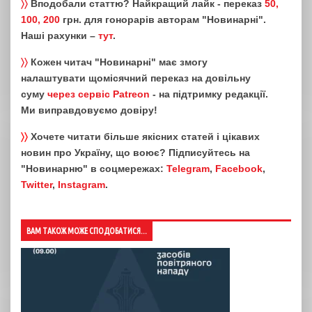
〉〉
Вподобали статтю? Найкращий лайк - переказ
50,
100, 200
грн. для гонорарів авторам "Новинарні".
Наші рахунки –
тут
.
〉〉
Кожен читач "Новинарні" має змогу
налаштувати щомісячний переказ на довільну
суму
через сервіс Patreon
- на підтримку редакції.
Ми виправдовуємо довіру!
〉〉
Хочете читати більше якісних статей і цікавих
новин про Україну, що воює? Підписуйтесь на
"Новинарню" в соцмережах:
Telegram
,
Facebook
,
Twitter
,
Instagram
.
ВАМ ТАКОЖ МОЖЕ СПОДОБАТИСЯ...