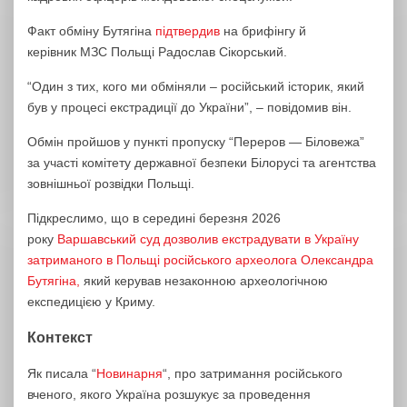
Факт обміну Бутягіна
підтвердив
на брифінгу й
керівник МЗС Польщі Радослав Сікорський.
“Один з тих, кого ми обміняли – російський історик, який
був у процесі екстрадиції до України”, – повідомив він.
Обмін пройшов у пункті пропуску “Переров — Біловежа”
за участі комітету державної безпеки Білорусі та агентства
зовнішньої розвідки Польщі.
Підкреслимо, що в середині березня 2026
року
Варшавський суд дозволив екстрадувати в Україну
затриманого в Польщі російського археолога Олександра
Бутягіна,
який керував незаконною археологічною
експедицією у Криму.
Контекст
Як писала “
Новинарня
“, про затримання російського
вченого, якого Україна розшукує за проведення