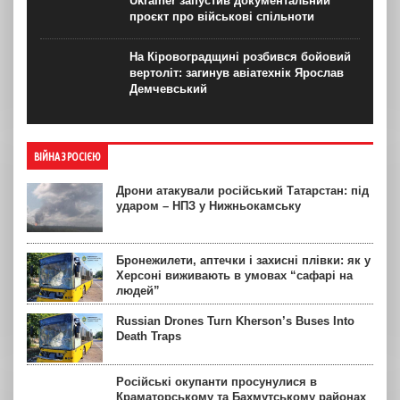
Ukraїner запустив документальний
проєкт про військові спільноти
На Кіровоградщині розбився бойовий
вертоліт: загинув авіатехнік Ярослав
Демчевський
ВІЙНА З РОСІЄЮ
Дрони атакували російський Татарстан: під
ударом – НПЗ у Нижньокамську
Бронежилети, аптечки і захисні плівки: як у
Херсоні виживають в умовах “сафарі на
людей”
Russian Drones Turn Kherson’s Buses Into
Death Traps
Російські окупанти просунулися в
Краматорському та Бахмутському районах