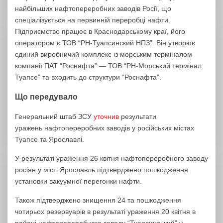
найбільших нафтопереробних заводів Росії, що
спеціалізується на первинній переробці нафти.
Підприємство працює в Краснодарському краї, його
оператором є ТОВ “РН-Туапсинский НПЗ”. Він утворює
єдиний виробничий комплекс із морським терміналом
компанії ПАТ “Роснафта” — ТОВ “РН-Морський термінал
Туапсе” та входить до структури “Роснафта”.
Що передувало
Генеральний штаб ЗСУ
уточнив
результати
уражень нафтопереробних заводів у російських містах
Туапсе та Ярославлі.
У результаті ураження 26 квітня нафтопереробного заводу
росіян у місті Ярославль підтверджено пошкодження
установки вакуумної перегонки нафти.
Також підтверджено знищення 24 та пошкодження
чотирьох резервуарів в результаті ураження 20 квітня в
районі нафтопереробного заводу “Туапсинський” у