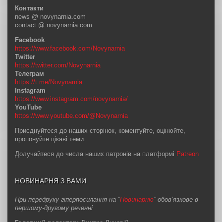
Контакти
news @ novynarnia.com
contact @ novynarnia.com
Facebook
https://www.facebook.com/Novynarnia
Twitter
https://twitter.com/Novynarnia
Телеграм
https://t.me/Novynarnia
Instagram
https://www.instagram.com/novynarnia/
YouTube
https://www.youtube.com/@Novynarnia
Приєднуйтеся до наших сторінок, коментуйте, оцінюйте,
пропонуйте цікаві теми.
Долучайтеся до числа наших патронів на платформі
Patreon
НОВИНАРНЯ З ВАМИ
При передруку гіперпосилання на “
Новинарню
” обов’язкове в
першому-другому реченні