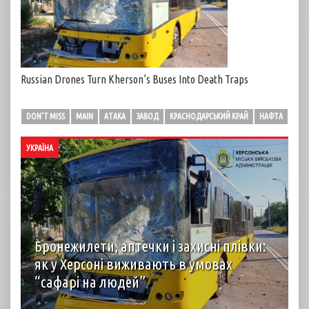
Russian Drones Turn Kherson’s Buses Into Death Traps
DON'T MISS
MAIN
АТАКА
ЗАВОД
КРАСНОДАРСЬКИЙ КРАЙ
НАФТА
УКРАЇНА
Бронежилети, аптечки і захисні плівки:
як у Херсоні виживають в умовах
“сафарі на людей”
автор: Вірджинія Нгуєн Хоанг (Virginie Nguyen Hoang)