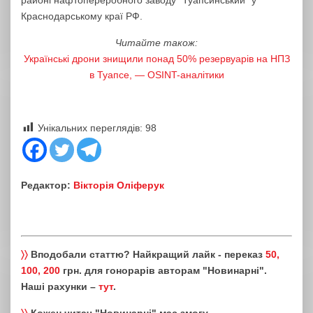
Краснодарському краї РФ.
Читайте також:
Українські дрони знищили понад 50% резервуарів на НПЗ
в Туапсе, — OSINT-аналітики
Унікальних переглядів:
98
Редактор:
Вікторія Оліферук
〉〉
Вподобали статтю? Найкращий лайк - переказ
50,
100, 200
грн. для гонорарів авторам "Новинарні".
Наші рахунки –
тут
.
〉〉
Кожен читач "Новинарні" має змогу