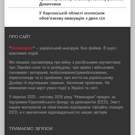
Донеччини
У Херсонській області оголосили
обов’язкову евакуацію з двох сіл
ПРО САЙТ
“
Новинарня
“
– український ньюзрум. Без фейків. В курсі
важливих подій.
Ми пишемо насамперед про війну з російськими окупантами;
про Збройні сили та їх розбудову; про армію і військових,
силовиків і ветеранів, мобілізованих/демобілізованих,
переселенців та їх проблеми; про життя на українському
Донбасі й окупованих теренах; безпекові проблеми. Не
оминаємо інші варті уваги події в Україні та світі.
У березні 2025 - лютому 2026 року “Новинарня” працює за
підтримки Європейського фонду за демократію (EED). Зміст
наших матеріалів не обов’язково відображає офіційну позицію
EED, а є виключною відповідальністю наших авторів.
ТРИМАЄМО ЗВ’ЯЗОК!