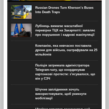
бельгійська журналістка з Херсону для “Новинарні“
Термін “сафарі на людей” (human safari) – явище з 1990-
Russian Drones Turn Kherson’s Buses
х часів Боснійської війни, коли, за...
Into Death Traps
Лубінець вимагає масштабної
перевірки ТЦК на Закарпатті: заявляє
про порушення і кадрові маніпуляції
Компанію, яка невчасно поставила
дрони для війська, оштрафували на 25
мільйонів
Поліція затримала адміністратора
Telegram-чату, що координував
картонкові протести: з’ясувалося, що
він у СЗЧ
Штучне запліднення хочуть
використовувати, щоб уникнути
мобілізації