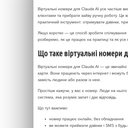
Віртуальні номери для Claude AI усе частіше ви
клієнтами та прибрати зайву ручну роботу. Це в
практичний інструмент: отримувати дзвінки, пр
Якщо коротко — це спосіб зробити спілкування
розберемо, як це працює на практиці та як усе 
Що таке віртуальні номери д
Віртуальні номери для Claude AI — це звичайні 
карти. Вони працюють через інтернет і можуть б
замість людини або разом із нею.
Простіше кажучи, у вас є номер. Люди на нього
система, яка розуміє запит і дає відповідь.
Що тут важливо:
номер працює онлайн, без обладнання
ви можете приймати дзвінки і SMS з будь-я