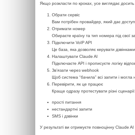
Якщо розкласти по кроках, усе виглядає досить
Обрати сервіс
Вам потрібен провайдер, який дає доступ 
Отримати номер
Обираєте країну та тип номера під свої за
Підключити VoIP API
Це база, яка дозволяє керувати дзвінкам
Налаштувати Claude AI
Підключаєте API і прописуєте логіку відпо
Зв’язати через webhook
Щоб система “бачила” всі запити і могла 
Перевірити, як це працює
Краще одразу протестувати різні сценарії
прості питання
нестандартні запити
SMS і дзвінки
У результаті ви отримуєте повноцінну Claude AI