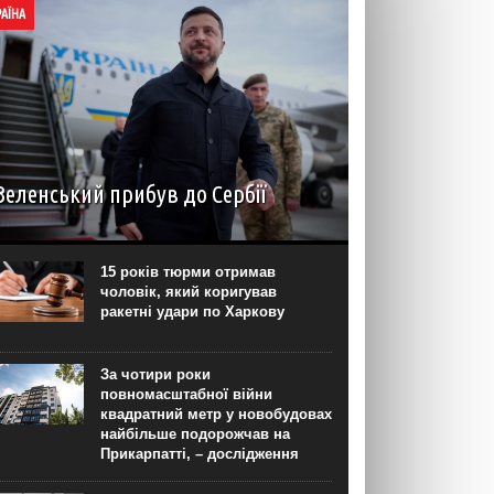
РАЇНА
Зеленський прибув до Сербії
Президент України Володимир Зеленський
прибув до Сербії разом із делегацією. Під час
візиту він планує провести переговори з
15 років тюрми отримав
президентом Александром Вучичем та прем’єр-
чоловік, який коригував
міністром Джуро Мацутом. Про це Зеленський
ракетні удари по Харкову
повідомив...
За чотири роки
повномасштабної війни
квадратний метр у новобудовах
найбільше подорожчав на
Прикарпатті, – дослідження