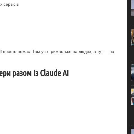
 сервісів
ії просто немає. Там усе тримається на людях, а тут — на
ри разом із Claude AI
.