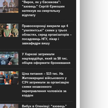
“Вирок, як у Євсюкова”:
“азовець” Сергій Єрмошин
натякнув на смертельну
відплату
Правоохоронці викрили ще 4
“ухилянтські” схеми у трьох
областях, серед організаторів –
посадовець НГУ, лікар і
завкафедри вишу
У Харкові затримали
нацгвардійця, який за $8 тис.
обіцяв оформити бронювання
Ціна питання – $15 тис. На
Житомирщині військового у
СЗЧ затримали за організацію
схеми незаконного
переправлення чоловіків за
кордон
Вибух в Оленівці: “азовець”