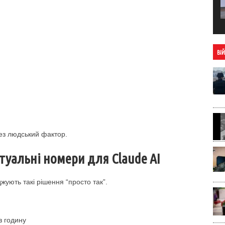
ВІ
ез людський фактор.
туальні номери для Claude AI
жують такі рішення “просто так”.
з годину