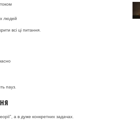
отоком
их людей
рити всі ці питання.
часно
ть пауз.
ння
еорії”, а в дуже конкретних задачах.