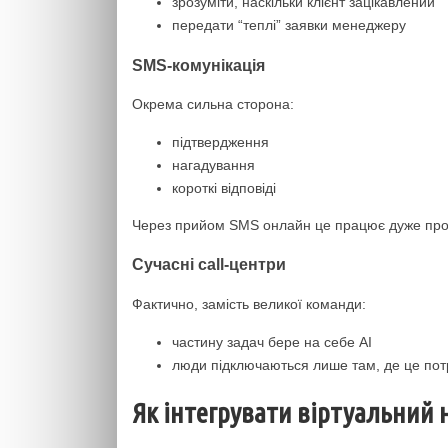
зрозуміти, наскільки клієнт зацікавлений
передати “теплі” заявки менеджеру
SMS-комунікація
Окрема сильна сторона:
підтвердження
нагадування
короткі відповіді
Через прийом SMS онлайн це працює дуже прос
Сучасні call-центри
Фактично, замість великої команди:
частину задач бере на себе AI
люди підключаються лише там, де це пот
Як інтегрувати віртуальний н