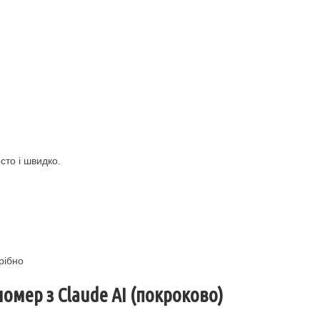
то і швидко.
рібно
омер з Claude AI (покроково)