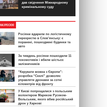
дав свідчення Міжнародному
кримінальному суду
ЙНА З РОСІЄЮ
Росіяни вдарили по логістичному
перехрестю в Слов’янську: є
поранені, пошкоджені будинки та
авто
За тиждень росіяни пошкодили 11
локомотивів і вбили шістьох
залізничників
“Керувати можна з Європи”:
розробка “Скелі” дозволяє
управляти дронами за сотні
кілометрів від фронту
У Києві попрощалися з польським
волонтером Мареком Русеком-
Вольським, якого вбив російський
дрон у Харкові