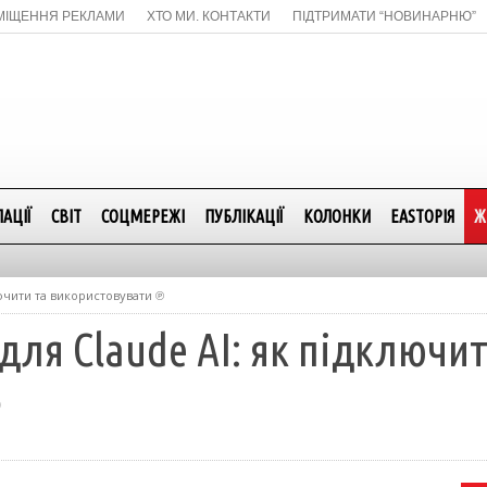
МІЩЕННЯ РЕКЛАМИ
ХТО МИ. КОНТАКТИ
ПІДТРИМАТИ “НОВИНАРНЮ”
АЦІЇ
СВІТ
СОЦМЕРЕЖІ
ПУБЛІКАЦІЇ
КОЛОНКИ
EASTОРІЯ
Ж
лючити та використовувати ℗
для Claude AI: як підключит
℗