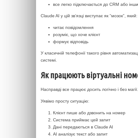
все легко підключається до CRM або інших
Claude AI у цій зв’язці виступає як “мозок”, який:
читає повідомлення
розуміє, що хоче клієнт
формує відповідь
У класичній телефонії такого рівня автоматизац
системі.
Як працюють віртуальні номе
Насправді все працює досить логічно і без магії
Уявімо просту ситуацію:
Клієнт пише або дзвонить на номер
Система приймає цей запит
Дані передаються в Claude AI
AI аналізує текст або запит