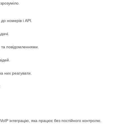
 зрозуміло.
до номерів і API.
дачі.
и та повідомленнями.
відей.
на них реагувати.
:
 VoIP інтеграцію, яка працює без постійного контролю.