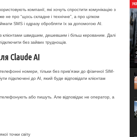
УК
користовують компанії, які хочуть спростити комунікацію з
же не про “щось складне і технічне”, а про цілком
иймати SMS і одразу обробляти їх за допомогою AI.
 з клієнтами швидшим, дешевшим і більш керованим. Далі
підключити без зайвих труднощів.
ля Claude AI
телефонні номери, тільки без прив’язки до фізичної SIM-
ути підключені до AI, який буде відповідати клієнтам
 телефонують або пишуть. Але відповідає не оператор, а
кої точки світу