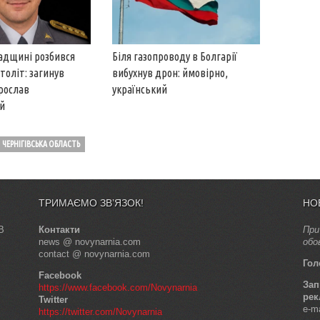
адщині розбився
Біля газопроводу в Болгарії
толіт: загинув
вибухнув дрон: ймовірно,
Ярослав
український
й
ЧЕРНІГІВСЬКА ОБЛАСТЬ
ТРИМАЄМО ЗВ’ЯЗОК!
НО
В
Контакти
При
news @ novynarnia.com
обо
contact @ novynarnia.com
Гол
Facebook
Зап
https://www.facebook.com/Novynarnia
рек
Twitter
e-m
https://twitter.com/Novynarnia