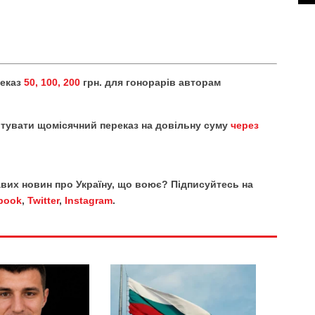
реказ
50, 100, 200
грн. для гонорарів авторам
тувати щомісячний переказ на довільну суму
через
кавих новин про Україну, що воює? Підписуйтесь на
book
,
Twitter
,
Instagram
.