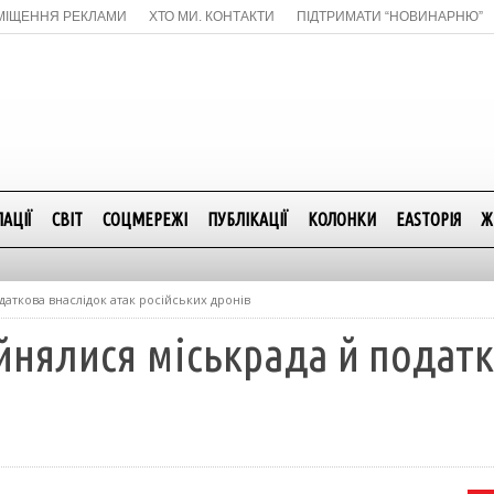
МІЩЕННЯ РЕКЛАМИ
ХТО МИ. КОНТАКТИ
ПІДТРИМАТИ “НОВИНАРНЮ”
АЦІЇ
СВІТ
СОЦМЕРЕЖІ
ПУБЛІКАЦІЇ
КОЛОНКИ
EASTОРІЯ
Ж
даткова внаслідок атак російських дронів
йнялися міськрада й податк