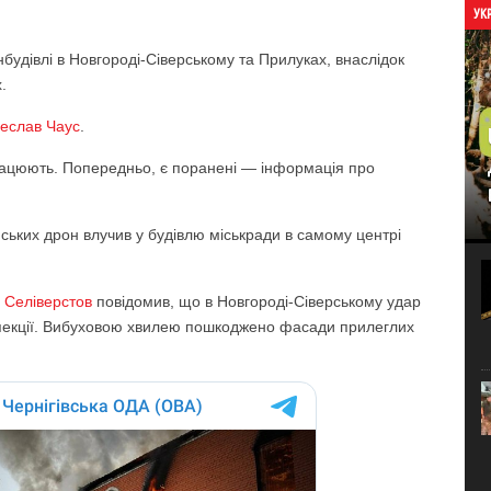
УК
інбудівлі в Новгороді-Сіверському та Прилуках, внаслідок
.
чеслав Чаус
.
 працюють. Попередньо, є поранені — інформація про
ських дрон влучив у будівлю міськради в самому центрі
 Селіверстов
повідомив, що в Новгороді-Сіверському удар
спекції. Вибуховою хвилею пошкоджено фасади прилеглих