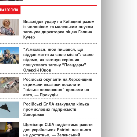
ЙНА З РОСІЄЮ
Внаслідок удару по Київщині разом
із чоловіком та маленьким онуком
загинула директорка ліцею Галина
Кучер
“Усміхався, ніби пишався, що
віддав життя за свою місію”: стало
відомо, як загинув керівник
пошукового загону “Плацдарм”
Олексій Юков
Російські окупанти на Херсонщині
отримали вказівки посилити
“вільне полювання” дронами на
авто, — Прокудін
Російські БпЛА атакували кілька
промислових підприємств
Запоріжжя
Щомісяця США виділятиме ракети
для українських Patriot, але цього
не достатньо, — Зеленський