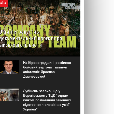
РАЇНА
Ukraїner запустив
документальний проєкт про
військові спільноти
На YouTube-каналі Ukraїner W відбулася
прем’єра першої серії нового документального
проєкту “Мілітарі спільноти”. Про це “Новинарні”
На Кіровоградщині розбився
повідомили в Ukraїner. “Кожна серія присвячена
бойовий вертоліт: загинув
окремій спільноті — її історії, цінностям,
авіатехнік Ярослав
внутрішній...
Демчевський
Лубінець заявив, що у
Берегівському ТЦК “одним
кліком позбавляли законних
відстрочок чоловіків з усієї
України”