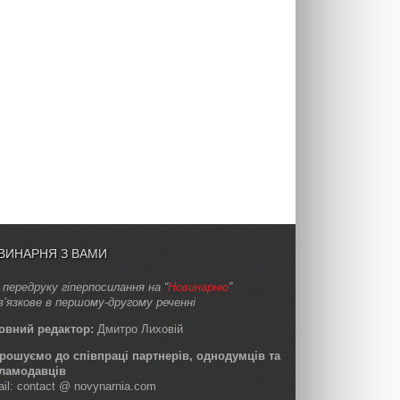
ВИНАРНЯ З ВАМИ
 передруку гіперпосилання на “
Новинарню
”
в’язкове в першому-другому реченні
овний редактор:
Дмитро Лиховій
рошуємо до співпраці партнерів, однодумців та
ламодавців
ail: contact @ novynarnia.com