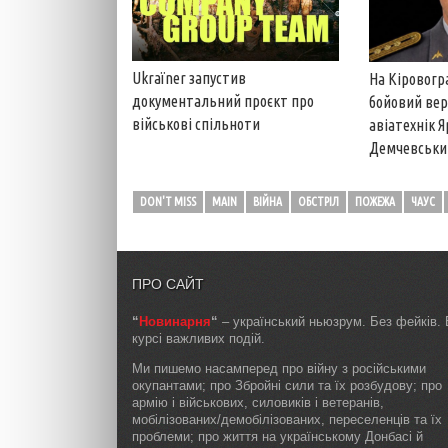
Ukraїner запустив
На Кіровогр
документальний проєкт про
бойовий вер
військові спільноти
авіатехнік 
Демчевськи
DON'T MISS
MAIN
ВІЙНА
ОБСТРІЛ
ПОЖЕЖА
ЧАУС
ПРО САЙТ
“
Новинарня
“
– український ньюзрум. Без фейків. 
курсі важливих подій.
Ми пишемо насамперед про війну з російськими
окупантами; про Збройні сили та їх розбудову; про
армію і військових, силовиків і ветеранів,
мобілізованих/демобілізованих, переселенців та їх
проблеми; про життя на українському Донбасі й