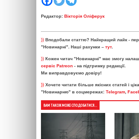
Редактор:
Вікторія Оліферук
〉〉
Вподобали статтю? Найкращий лайк - пе
"Новинарні". Наші рахунки –
тут
.
〉〉
Кожен читач "Новинарні" має змогу налаш
сервіс Patreon
- на підтримку редакції.
Ми виправдовуємо довіру!
〉〉
Хочете читати більше якісних статей і ці
"Новинарню" в соцмережах:
Telegram
,
Face
ВАМ ТАКОЖ МОЖЕ СПОДОБАТИСЯ...