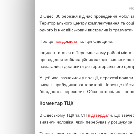
ІЛ
В Одесі 30 березня під час проведення мобіліз
Територіального центру комплектування та соці
одного із них військовий вистрелив із травматич
Про це
повідомила
поліція Одещини.
Інцидент стався в Пересипському районі міста.
проведення мобілізаційних заходів виявили чоло
намагалися доставити до територіального центр
У цей час, зазначили у поліції, перехожі поча
виїзд із прибудинкової території. Через це вій
бік одного з перехожих. Обох потерпілих – пер
Коментар ТЦК
В Одеському ТЦК та СП
підтвердили
, що ввече
виявили чоловіка, який перебував у розшуку за 
“Замість виконання законних вимог зловмисник