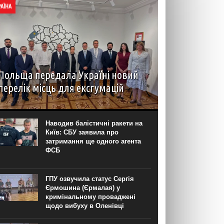
РАЇНА
Польща передала Україні новий
перелік місць для ексгумацій
У Львові 5 серпня пройшло засідання
Українсько-польської робочої групи у справах
гідних поховань, у межах якого Польща
Наводив балістичні ракети на
передала перелік місць для проведення
Київ: СБУ заявила про
подальших робіт на території України. Про це...
затримання ще одного агента
ФСБ
ГПУ озвучила статус Сергія
Єрмошина (Єрмалая) у
кримінальному проваджені
щодо вибуху в Оленівці