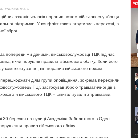
УК
ЮСТРАТИВНЕ ФОТО
аційних заходів чоловік поранив ножем військовослужбовця
альної підтримки. У конфлікт також втрутились перехожі, в
ної зброї.
 За попередніми даними, військовослужбовці ТЦК під час
віка, який порушив правила військового обліку. Коли його
у комплектування, він поранив військового ножем.
ли перешкоджати діям групи оповіщення, зокрема перекрили
ськовослужбовець ТЦК застосував зброю травматичної дії в
ехожого й військового ТЦК – шпиталізували з травмами.
рі 30 березня на вулиці Академіка Заболотного в Одесі
порушення правил військового обліку.
, наперед підготовлений деструктивною пропагандою