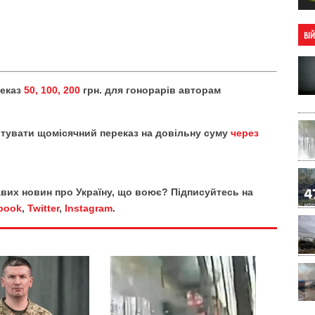
ВІ
реказ
50, 100, 200
грн. для гонорарів авторам
тувати щомісячний переказ на довільну суму
через
кавих новин про Україну, що воює? Підписуйтесь на
book
,
Twitter
,
Instagram
.