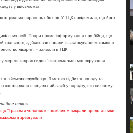
ажуть у військкоматі.
ото-різаних поранень обох ніг. У ТЦК повідомили, що його
цивільних осіб. Попри пряме інформування про бійця, що
ий транспорт, здійснював напади із застосуванням каміння
ного до лікарні”, – заявили в ТЦК.
х
у мережі кадрах видно “екстремальне маневрування
ття військовослужбовця. З метою відбиття нападу та
уло застосовано спеціальний засіб у порядку, визначеному
.
тайте також:
, що її разом з чоловіком і немовлям викрали представники
йськкоматі зреагували