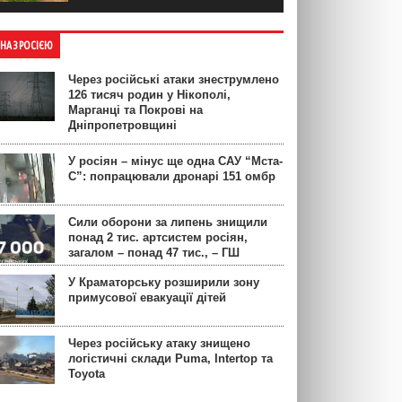
ЙНА З РОСІЄЮ
Через російські атаки знеструмлено
126 тисяч родин у Нікополі,
Марганці та Покрові на
Дніпропетровщині
У росіян – мінус ще одна САУ “Мста-
С”: попрацювали дронарі 151 омбр
Сили оборони за липень знищили
понад 2 тис. артсистем росіян,
загалом – понад 47 тис., – ГШ
У Краматорську розширили зону
примусової евакуації дітей
Через російську атаку знищено
логістичні склади Puma, Intertop та
Toyota