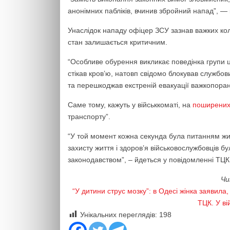
анонімних пабліків, вчинив збройний напад”, — к
Унаслідок нападу офіцер ЗСУ зазнав важких кол
стан залишається критичним.
“Особливе обурення викликає поведінка групи 
стікав кров’ю, натовп свідомо блокував службов
та перешкоджав екстреній евакуації важкопоране
Саме тому, кажуть у військкоматі, на
поширени
транспорту”.
“У той момент кожна секунда була питанням жи
захисту життя і здоров’я військовослужбовців б
законодавством”, – йдеться у повідомленні ТЦК
Чи
“У дитини струс мозку”: в Одесі жінка заявила
ТЦК. У ві
Унікальних переглядів:
198