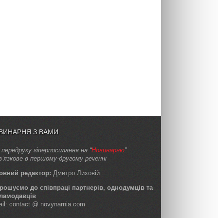
ВИНАРНЯ З ВАМИ
 передруку гіперпосилання на “
Новинарню
”
в’язкове в першому-другому реченні
овний редактор:
Дмитро Лиховій
рошуємо до співпраці партнерів, однодумців та
ламодавців
ail: contact @ novynarnia.com