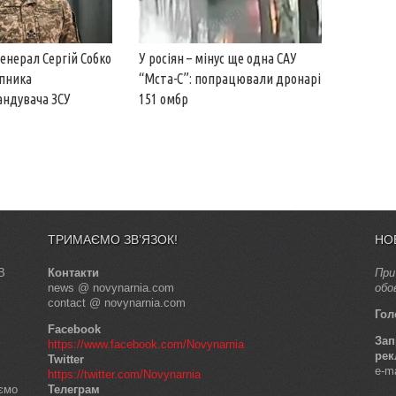
енерал Сергій Собко
У росіян – мінус ще одна САУ
упника
“Мста-С”: попрацювали дронарі
андувача ЗСУ
151 омбр
ТРИМАЄМО ЗВ’ЯЗОК!
НО
В
Контакти
При
news @ novynarnia.com
обо
contact @ novynarnia.com
Гол
Facebook
Зап
https://www.facebook.com/Novynarnia
рек
Twitter
e-m
https://twitter.com/Novynarnia
аємо
Телеграм