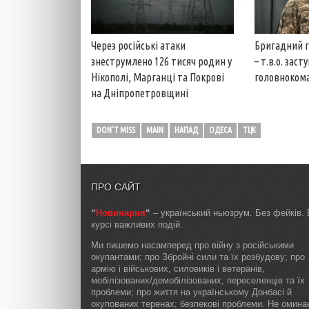
Через російські атаки
Бригадний г
знеструмлено 126 тисяч родин у
– т.в.о. заст
Нікополі, Марганці та Покрові
головноком
на Дніпропетровщині
DON'T MISS
MAIN
НАПАД
ОДЕСА
ТЦК
ПРО САЙТ
“
Новинарня
“
– український ньюзрум. Без фейків. 
курсі важливих подій.
Ми пишемо насамперед про війну з російськими
окупантами; про Збройні сили та їх розбудову; про
армію і військових, силовиків і ветеранів,
мобілізованих/демобілізованих, переселенців та їх
проблеми; про життя на українському Донбасі й
окупованих теренах; безпекові проблеми. Не омин