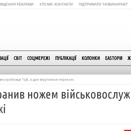
МІЩЕННЯ РЕКЛАМИ
ХТО МИ. КОНТАКТИ
ПІДТРИМАТИ “НОВИНАРНЮ”
АЦІЇ
СВІТ
СОЦМЕРЕЖІ
ПУБЛІКАЦІЇ
КОЛОНКИ
EASTОРІЯ
Ж
вослужбовця ТЦК, а далі втрутилися перехожі
ранив ножем військовослуж
жі