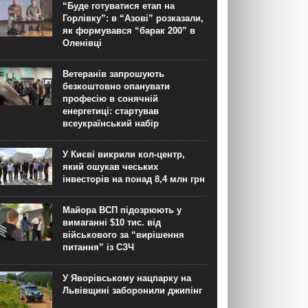
“Буде готуватися етап на
Горлівку”: в “Азові” розказали,
як формувався “барак 200” в
Оленівці
Ветеранів запрошують
безкоштовно опанувати
професію в сонячній
енергетиці: стартував
всеукраїнський набір
У Києві викрили кол-центр,
який ошукав чеських
інвесторів на понад 8,4 млн грн
Майора ВСП підозрюють у
вимаганні $10 тис. від
військового за “вирішення
питання” із СЗЧ
У Яворівському нацпарку на
Львівщині заборонили джипінг