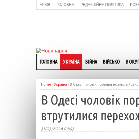
АРХІВ
ГОЛОВНА
РЕДАКЦІЙНА ПОЛІТИКА
РОЗ
ГОЛОВНА
УКРАЇНА
ВІЙНА
ВІЙСЬКО
В ОКУП
Home
›
Україна
›
В Одесі чоловік поранив ножем військо
В Одесі чоловік по
втрутилися перехо
31/03/2026 09:53