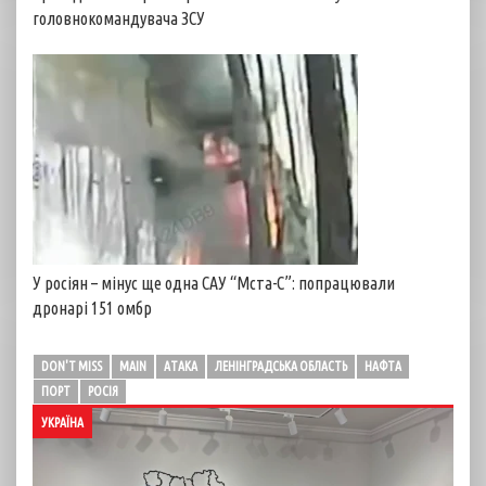
головнокомандувача ЗСУ
У росіян – мінус ще одна САУ “Мста-С”: попрацювали
дронарі 151 омбр
DON'T MISS
MAIN
АТАКА
ЛЕНІНГРАДСЬКА ОБЛАСТЬ
НАФТА
ПОРТ
РОСІЯ
УКРАЇНА