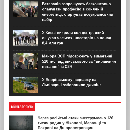
Ветеранів запрошують безкоштовно
опанувати професію в сонячній
енергетиці: стартував всеукраїнський
набір
У Києві викрили кол-центр, який
ошукав чеських інвесторів на понад
8,4 млн грн
Майора ВСП підозрюють у вимаганні
$10 тис. від військового за “вирішення
питання” із СЗЧ
У Яворівському нацпарку на
Львівщині заборонили джипінг
ВІЙНА З РОСІЄЮ
Через російські атаки знеструмлено 126
тисяч родин у Нікополі, Марганці та
Покрові на Дніпропетровщині