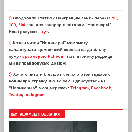
〉〉
Вподобали статтю? Найкращий лайк - переказ
50,
100, 200
грн. для гонорарів авторам "Новинарні".
Наші рахунки –
тут
.
〉〉
Кожен читач "Новинарні" має змогу
налаштувати щомісячний переказ на довільну
суму
через сервіс Patreon
- на підтримку редакції.
Ми виправдовуємо довіру!
〉〉
Хочете читати більше якісних статей і цікавих
новин про Україну, що воює? Підписуйтесь на
"Новинарню" в соцмережах:
Telegram
,
Facebook
,
Twitter
,
Instagram
.
ВАМ ТАКОЖ МОЖЕ СПОДОБАТИСЯ...