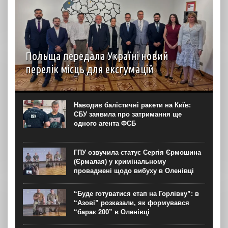
Польща передала Україні новий
перелік місць для ексгумацій
У Львові 5 серпня пройшло засідання Українсько-
польської робочої групи у справах гідних поховань, у
межах якого Польща передала перелік місць для
Наводив балістичні ракети на Київ:
проведення подальших робіт на території України. Про
СБУ заявила про затримання ще
це...
одного агента ФСБ
ГПУ озвучила статус Сергія Єрмошина
(Єрмалая) у кримінальному
проваджені щодо вибуху в Оленівці
“Буде готуватися етап на Горлівку”: в
“Азові” розказали, як формувався
“барак 200” в Оленівці