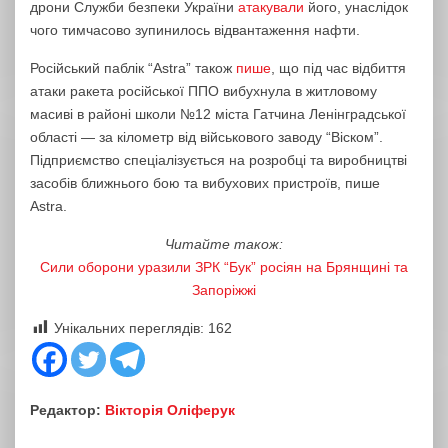
дрони Служби безпеки України
атакували
його, унаслідок
чого тимчасово зупинилось відвантаження нафти.
Російський паблік “Astra” також
пише
, що під час відбиття
атаки ракета російської ППО вибухнула в житловому
масиві в районі школи №12 міста Гатчина Ленінградської
області — за кілометр від військового заводу “Віском”.
Підприємство спеціалізується на розробці та виробництві
засобів ближнього бою та вибухових пристроїв, пише
Astra.
Читайте також:
Сили оборони уразили ЗРК “Бук” росіян на Брянщині та
Запоріжжі
Унікальних переглядів:
162
Редактор:
Вікторія Оліферук