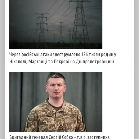
Через російські атаки знеструмлено 126 тисяч родин у
Нікополі, Марганці та Покрові на Дніпропетровщині
Бригадний генерал Сергій Собко – т.в.о. заступника