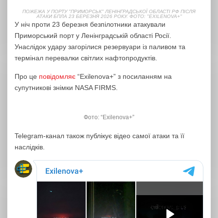
ПОЖЕЖА У ПОРТУ "ПРИМОРСЬК" ЛЕНІНГРАДСЬКОЇ ОБЛАСТІ РФ ПІСЛЯ
АТАКИ БПЛА 23 БЕРЕЗНЯ 2026 РОКУ. ФОТО: "EXILENOVA+"
У ніч проти 23 березня безпілотники атакували
Приморський порт у Ленінградській області Росії.
Унаслідок удару загорілися резервуари із паливом та
термінал перевалки світлих нафтопродуктів.
Про це
повідомляє
“Exilenova+” з посиланням на
супутникові знімки NASA FIRMS.
Фото: “Exilenova+”
Telegram-канал також публікує відео самої атаки та її
наслідків.