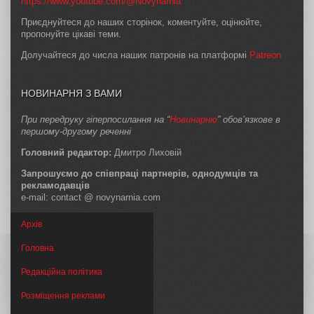
https://www.youtube.com/@Novynarnia
Приєднуйтеся до наших сторінок, коментуйте, оцінюйте,
пропонуйте цікаві теми.
Долучайтеся до числа наших патронів на платформі
Patreon
НОВИНАРНЯ З ВАМИ
При передруку гіперпосилання на “
Новинарню
” обов’язкове в
першому-другому реченні
Головний редактор:
Дмитро Лиховій
Запрошуємо до співпраці партнерів, однодумців та
рекламодавців
e-mail: contact @ novynarnia.com
Архів
Головна
Редакційна політика
Розміщення реклами