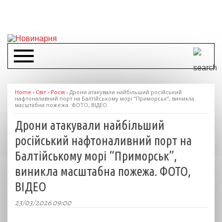
Home
›
Світ
›
Росія
›
Дрони атакували найбільший російський
нафтоналивний порт на Балтійському морі “Приморськ”, виникла
масштабна пожежа. ФОТО, ВІДЕО
Дрони атакували найбільший
російський нафтоналивний порт на
Балтійському морі “Приморськ”,
виникла масштабна пожежа. ФОТО,
ВІДЕО
23/03/2026 09:00