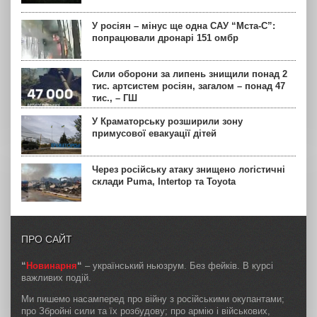
У росіян – мінус ще одна САУ “Мста-С”:
попрацювали дронарі 151 омбр
Сили оборони за липень знищили понад 2
тис. артсистем росіян, загалом – понад 47
тис., – ГШ
У Краматорську розширили зону
примусової евакуації дітей
Через російську атаку знищено логістичні
склади Puma, Intertop та Toyota
ПРО САЙТ
“
Новинарня
“
– український ньюзрум. Без фейків. В курсі
важливих подій.
Ми пишемо насамперед про війну з російськими окупантами;
про Збройні сили та їх розбудову; про армію і військових,