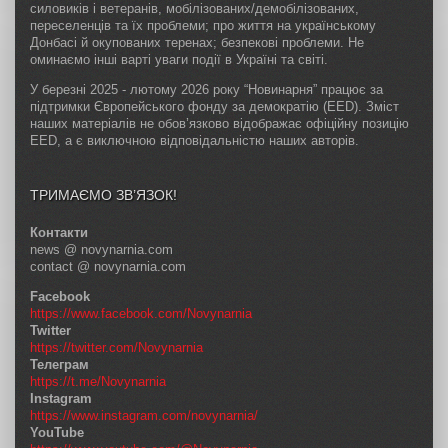
силовиків і ветеранів, мобілізованих/демобілізованих,
переселенців та їх проблеми; про життя на українському
Донбасі й окупованих теренах; безпекові проблеми. Не
оминаємо інші варті уваги події в Україні та світі.
У березні 2025 - лютому 2026 року “Новинарня” працює за
підтримки Європейського фонду за демократію (EED). Зміст
наших матеріалів не обов’язково відображає офіційну позицію
EED, а є виключною відповідальністю наших авторів.
ТРИМАЄМО ЗВ’ЯЗОК!
Контакти
news @ novynarnia.com
contact @ novynarnia.com
Facebook
https://www.facebook.com/Novynarnia
Twitter
https://twitter.com/Novynarnia
Телеграм
https://t.me/Novynarnia
Instagram
https://www.instagram.com/novynarnia/
YouTube